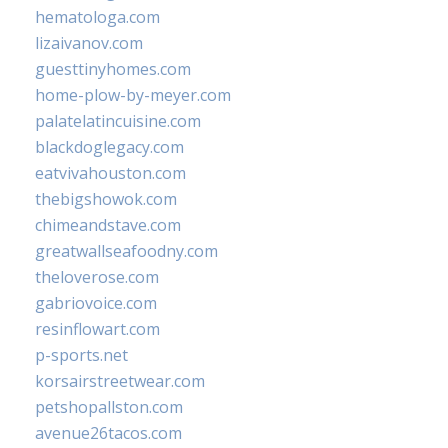
hematologa.com
lizaivanov.com
guesttinyhomes.com
home-plow-by-meyer.com
palatelatincuisine.com
blackdoglegacy.com
eatvivahouston.com
thebigshowok.com
chimeandstave.com
greatwallseafoodny.com
theloverose.com
gabriovoice.com
resinflowart.com
p-sports.net
korsairstreetwear.com
petshopallston.com
avenue26tacos.com