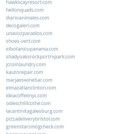
hawkscayresort.com
hellonquads.com
diarioanimales.com
decogaleri.com
unavozparadios.com
shoes-vert.com
elbotanicopanama.com
shadyoaksrockportrvpark.com
jccoinlaundry.com
kautorepair.com
marjaeswinebar.com
elmazatlanclinton.com
ideacoffeenyc.com
odieschillicothe.com
lacantinitagalesburg.com
pizzadeliverybristol.com
greenstarsmogcheck.com