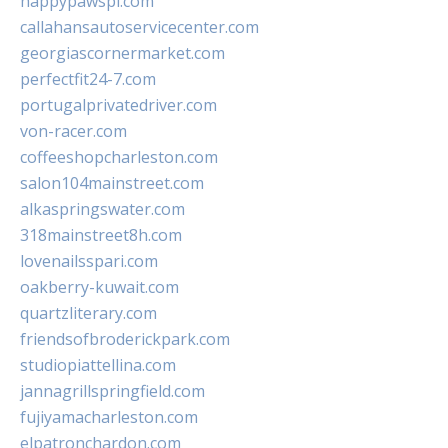
happypawspl.com
callahansautoservicecenter.com
georgiascornermarket.com
perfectfit24-7.com
portugalprivatedriver.com
von-racer.com
coffeeshopcharleston.com
salon104mainstreet.com
alkaspringswater.com
318mainstreet8h.com
lovenailsspari.com
oakberry-kuwait.com
quartzliterary.com
friendsofbroderickpark.com
studiopiattellina.com
jannagrillspringfield.com
fujiyamacharleston.com
elpatronchardon.com