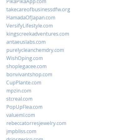
PikaPikaApp.com
takecareofbusinessdfw.org
HamadaOfJapan.com
VersifyLifestyle.com
kingscreekadventures.com
antaeuslabs.com
purelycleanchemdry.com
WishOping.com
shoplegacee.com
bonvivantshop.com
CupPlante.com
mpzin.com
stcreal.com
PopUpFlea.com
valueml.com
rebeccatorresjewelry.com
jmpbliss.com
drjorgerico.com