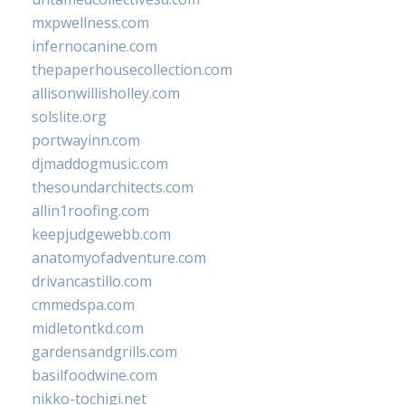
mxpwellness.com
infernocanine.com
thepaperhousecollection.com
allisonwillisholley.com
solslite.org
portwayinn.com
djmaddogmusic.com
thesoundarchitects.com
allin1roofing.com
keepjudgewebb.com
anatomyofadventure.com
drivancastillo.com
cmmedspa.com
midletontkd.com
gardensandgrills.com
basilfoodwine.com
nikko-tochigi.net