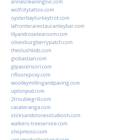
annascleaningsvc.com
wolfcitytattoo.com
oysterbayturkeytrot.com
lafronterarestauranteybar.com
lilyandrosetearoom.com
olivesburgberrypatch.com
theslushkids.com
giobastian.com
glpascensori.com
rifloorepoxy.com
woolleymillingandpaving.com
uptonpvd.com
2troublegrill.com
casateranga.com
sticksandstonesstudiooh.com
walkers-treeservice.com
shopmossi.com
untamedcollectivesd.com