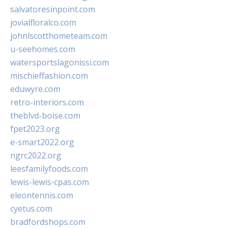
salvatoresinpoint.com
jovialfloralco.com
johnlscotthometeam.com
u-seehomes.com
watersportslagonissi.com
mischieffashion.com
eduwyre.com
retro-interiors.com
theblvd-boise.com
fpet2023.org
e-smart2022.org
ngrc2022.org
leesfamilyfoods.com
lewis-lewis-cpas.com
eleontennis.com
cyetus.com
bradfordshops.com