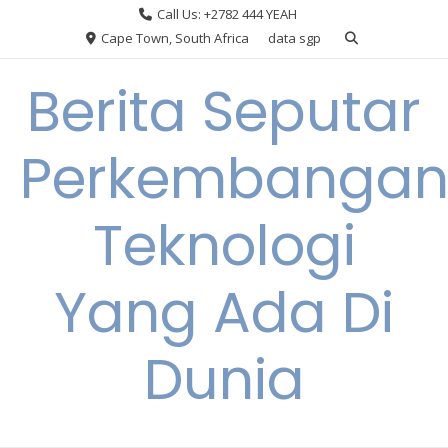
Skip
Call Us: +2782 444 YEAH
to
Cape Town, South Africa
data sgp
content
Berita Seputar
Perkembanga
Teknologi
Yang Ada Di
Dunia