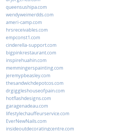
queensushipa.com
wendyweimerdds.com
ameri-camp.com
hrsreceivables.com
empconst1.com
cinderella-support.com
bigpinkrestaurant.com
inspirehuahin.com
memmingerspainting.com
jeremypbeasley.com
thesandwichdepotcos.com
drgiggleshouseofpain.com
hotflashdesigns.com
garagenadeau.com
lifestylechauffeurservice.com
EverNewNails.com
insideoutdecoratingcentre.com