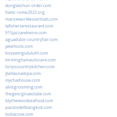
donglaishun-order.com
fiamc-rome2022.org
mariceworldessentials.com
lafisheriarestaurant.com
915jazzandmore.com
aguadulce-countryfair.com
jakehovis.com
bosswingsduluth.com
birminghamautocare.com
tonyscountrykitchen.com
jbellasnailspa.com
mychaihouse.com
alvisgrooming.com
thegeorginaestate.com
blythewoodseafood.com
paolosdelibangkok.com
bobacove.com