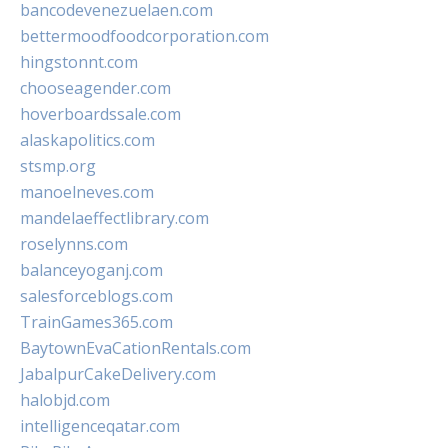
bancodevenezuelaen.com
bettermoodfoodcorporation.com
hingstonnt.com
chooseagender.com
hoverboardssale.com
alaskapolitics.com
stsmp.org
manoelneves.com
mandelaeffectlibrary.com
roselynns.com
balanceyoganj.com
salesforceblogs.com
TrainGames365.com
BaytownEvaCationRentals.com
JabalpurCakeDelivery.com
halobjd.com
intelligenceqatar.com