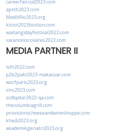
careerfaircsd2023.com
apsth2023.com
MedItRio2023.org
lcicon2023boston.com
waitangidayfestival2022.com
vacancesscolaires2022.com
MEDIA PARTNER II
isth2022.com
p2b2pabi2023-makassar.com
wocfparis2023.org
sinc2023.com
scdlqatar2022-qa.com
thecolumbiagrill.com
provisionscheeseandwineshoppe.com
khedi2023.org
akademikgeriatri2023.org