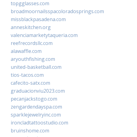
topgglasses.com
broadmoornailsspacoloradosprings.com
missblackpasadena.com
anneskitchen.org
valenciamarketytaqueria.com
reefrecordsllc.com
alawaffle.com
aryouthfishing.com
united-basketball.com
tios-tacos.com
cafecito-satx.com
graduacionviu2023.com
pecanjackstogo.com
zengardendayspa.com
sparklejewelryinc.com
ironcladtattoostudio.com
bruinshome.com