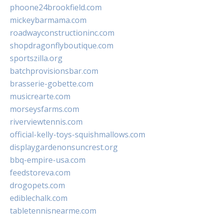
phoone24brookfield.com
mickeybarmama.com
roadwayconstructioninc.com
shopdragonflyboutique.com
sportszilla.org
batchprovisionsbar.com
brasserie-gobette.com
musicrearte.com
morseysfarms.com
riverviewtennis.com
official-kelly-toys-squishmallows.com
displaygardenonsuncrest.org
bbq-empire-usa.com
feedstoreva.com
drogopets.com
ediblechalk.com
tabletennisnearme.com