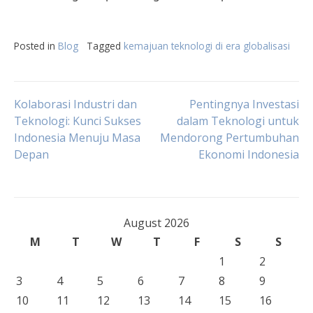
Posted in
Blog
Tagged
kemajuan teknologi di era globalisasi
Post
Kolaborasi Industri dan
Pentingnya Investasi
Teknologi: Kunci Sukses
dalam Teknologi untuk
Indonesia Menuju Masa
Mendorong Pertumbuhan
navigation
Depan
Ekonomi Indonesia
August 2026
M
T
W
T
F
S
S
1
2
3
4
5
6
7
8
9
10
11
12
13
14
15
16