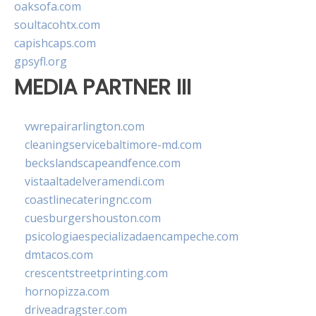
oaksofa.com
soultacohtx.com
capishcaps.com
gpsyfl.org
MEDIA PARTNER III
vwrepairarlington.com
cleaningservicebaltimore-md.com
beckslandscapeandfence.com
vistaaltadelveramendi.com
coastlinecateringnc.com
cuesburgershouston.com
psicologiaespecializadaencampeche.com
dmtacos.com
crescentstreetprinting.com
hornopizza.com
driveadragster.com