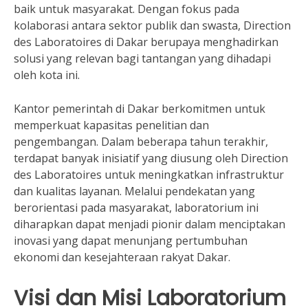
baik untuk masyarakat. Dengan fokus pada
kolaborasi antara sektor publik dan swasta, Direction
des Laboratoires di Dakar berupaya menghadirkan
solusi yang relevan bagi tantangan yang dihadapi
oleh kota ini.
Kantor pemerintah di Dakar berkomitmen untuk
memperkuat kapasitas penelitian dan
pengembangan. Dalam beberapa tahun terakhir,
terdapat banyak inisiatif yang diusung oleh Direction
des Laboratoires untuk meningkatkan infrastruktur
dan kualitas layanan. Melalui pendekatan yang
berorientasi pada masyarakat, laboratorium ini
diharapkan dapat menjadi pionir dalam menciptakan
inovasi yang dapat menunjang pertumbuhan
ekonomi dan kesejahteraan rakyat Dakar.
Visi dan Misi Laboratorium