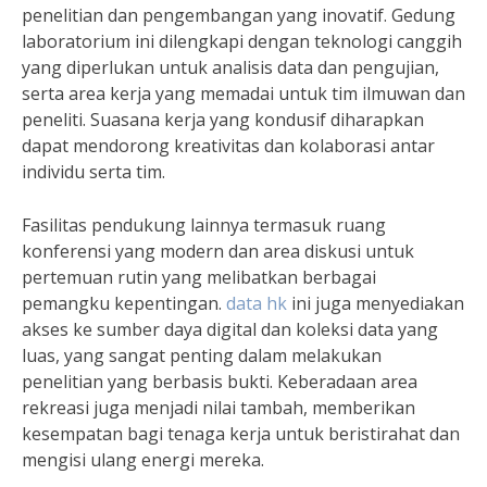
penelitian dan pengembangan yang inovatif. Gedung
laboratorium ini dilengkapi dengan teknologi canggih
yang diperlukan untuk analisis data dan pengujian,
serta area kerja yang memadai untuk tim ilmuwan dan
peneliti. Suasana kerja yang kondusif diharapkan
dapat mendorong kreativitas dan kolaborasi antar
individu serta tim.
Fasilitas pendukung lainnya termasuk ruang
konferensi yang modern dan area diskusi untuk
pertemuan rutin yang melibatkan berbagai
pemangku kepentingan.
data hk
ini juga menyediakan
akses ke sumber daya digital dan koleksi data yang
luas, yang sangat penting dalam melakukan
penelitian yang berbasis bukti. Keberadaan area
rekreasi juga menjadi nilai tambah, memberikan
kesempatan bagi tenaga kerja untuk beristirahat dan
mengisi ulang energi mereka.