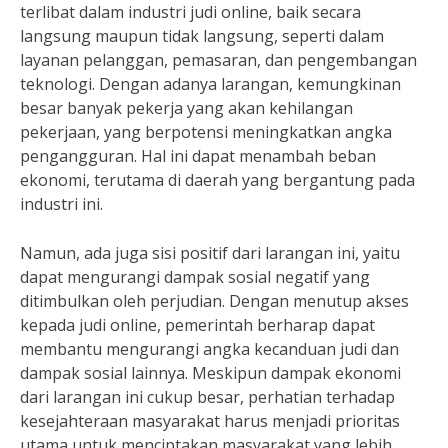
terlibat dalam industri judi online, baik secara
langsung maupun tidak langsung, seperti dalam
layanan pelanggan, pemasaran, dan pengembangan
teknologi. Dengan adanya larangan, kemungkinan
besar banyak pekerja yang akan kehilangan
pekerjaan, yang berpotensi meningkatkan angka
pengangguran. Hal ini dapat menambah beban
ekonomi, terutama di daerah yang bergantung pada
industri ini.
Namun, ada juga sisi positif dari larangan ini, yaitu
dapat mengurangi dampak sosial negatif yang
ditimbulkan oleh perjudian. Dengan menutup akses
kepada judi online, pemerintah berharap dapat
membantu mengurangi angka kecanduan judi dan
dampak sosial lainnya. Meskipun dampak ekonomi
dari larangan ini cukup besar, perhatian terhadap
kesejahteraan masyarakat harus menjadi prioritas
utama untuk menciptakan masyarakat yang lebih