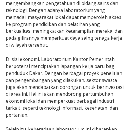
mengembangkan pengetahuan di bidang sains dan
teknologi. Dengan adanya laboratorium yang
memadai, masyarakat lokal dapat memperoleh akses
ke program pendidikan dan pelatihan yang
berkualitas, meningkatkan keterampilan mereka, dan
pada gilirannya memperkuat daya saing tenaga kerja
di wilayah tersebut.
Di sisi ekonomi, Laboratorium Kantor Pemerintah
berpotensi menciptakan lapangan kerja baru bagi
penduduk Dakar. Dengan berbagai proyek penelitian
dan pengembangan yang dilakukan, sektor swasta
juga akan mendapatkan dorongan untuk berinvestasi
di area ini. Hal ini akan mendorong pertumbuhan
ekonomi lokal dan memperkuat berbagai industri
terkait, seperti teknologi informasi, kesehatan, dan
pertanian.
Selain itu, keberadaan laboratorium ini diharapkan