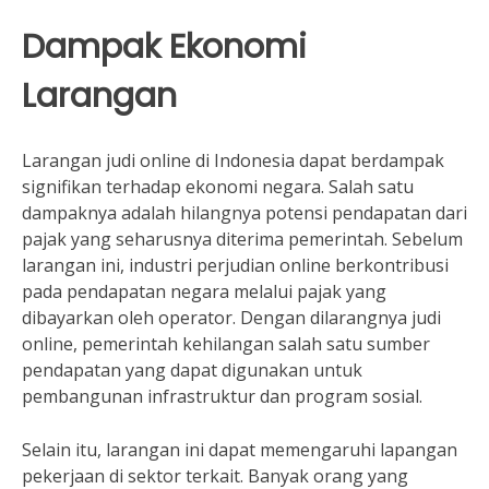
Dampak Ekonomi
Larangan
Larangan judi online di Indonesia dapat berdampak
signifikan terhadap ekonomi negara. Salah satu
dampaknya adalah hilangnya potensi pendapatan dari
pajak yang seharusnya diterima pemerintah. Sebelum
larangan ini, industri perjudian online berkontribusi
pada pendapatan negara melalui pajak yang
dibayarkan oleh operator. Dengan dilarangnya judi
online, pemerintah kehilangan salah satu sumber
pendapatan yang dapat digunakan untuk
pembangunan infrastruktur dan program sosial.
Selain itu, larangan ini dapat memengaruhi lapangan
pekerjaan di sektor terkait. Banyak orang yang