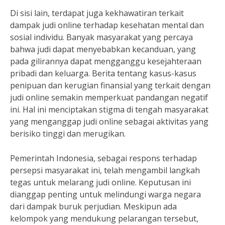
Di sisi lain, terdapat juga kekhawatiran terkait
dampak judi online terhadap kesehatan mental dan
sosial individu. Banyak masyarakat yang percaya
bahwa judi dapat menyebabkan kecanduan, yang
pada gilirannya dapat mengganggu kesejahteraan
pribadi dan keluarga. Berita tentang kasus-kasus
penipuan dan kerugian finansial yang terkait dengan
judi online semakin memperkuat pandangan negatif
ini. Hal ini menciptakan stigma di tengah masyarakat
yang menganggap judi online sebagai aktivitas yang
berisiko tinggi dan merugikan.
Pemerintah Indonesia, sebagai respons terhadap
persepsi masyarakat ini, telah mengambil langkah
tegas untuk melarang judi online. Keputusan ini
dianggap penting untuk melindungi warga negara
dari dampak buruk perjudian. Meskipun ada
kelompok yang mendukung pelarangan tersebut,