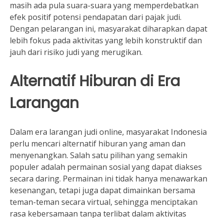
masih ada pula suara-suara yang memperdebatkan
efek positif potensi pendapatan dari pajak judi.
Dengan pelarangan ini, masyarakat diharapkan dapat
lebih fokus pada aktivitas yang lebih konstruktif dan
jauh dari risiko judi yang merugikan.
Alternatif Hiburan di Era
Larangan
Dalam era larangan judi online, masyarakat Indonesia
perlu mencari alternatif hiburan yang aman dan
menyenangkan. Salah satu pilihan yang semakin
populer adalah permainan sosial yang dapat diakses
secara daring. Permainan ini tidak hanya menawarkan
kesenangan, tetapi juga dapat dimainkan bersama
teman-teman secara virtual, sehingga menciptakan
rasa kebersamaan tanpa terlibat dalam aktivitas