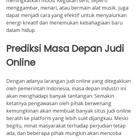
meningkatkan mood. Kegiatan seni, seperti
menggambar, menari, atau bermain alat musik, juga
dapat menjadi cara yang efektif untuk menyalurkan
energi kreatif dan menemukan kebahagiaan baru
dalam hidup.
Prediksi Masa Depan Judi
Online
Dengan adanya larangan judi online yang ditegakkan
oleh pemerintah Indonesia, masa depan industri ini
akan menghadapi banyak tantangan. Semakin
ketatnya pengawasan oleh pihak berwenang
kemungkinan akan membuat banyak situs judi online
beralih ke platform yang lebih sulit dijangkau. Meski
begitu, minat masyarakat terhadap perjudian tetap
ada, dan beberapa pihak mungkin akan mencoba