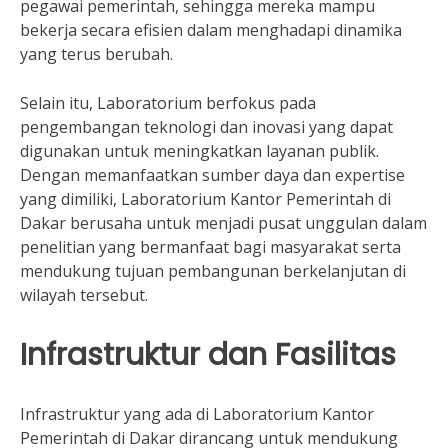
pegawai pemerintah, sehingga mereka mampu
bekerja secara efisien dalam menghadapi dinamika
yang terus berubah.
Selain itu, Laboratorium berfokus pada
pengembangan teknologi dan inovasi yang dapat
digunakan untuk meningkatkan layanan publik.
Dengan memanfaatkan sumber daya dan expertise
yang dimiliki, Laboratorium Kantor Pemerintah di
Dakar berusaha untuk menjadi pusat unggulan dalam
penelitian yang bermanfaat bagi masyarakat serta
mendukung tujuan pembangunan berkelanjutan di
wilayah tersebut.
Infrastruktur dan Fasilitas
Infrastruktur yang ada di Laboratorium Kantor
Pemerintah di Dakar dirancang untuk mendukung