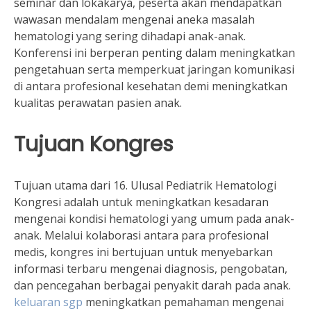
seminar dan lokakarya, peserta akan mendapatkan
wawasan mendalam mengenai aneka masalah
hematologi yang sering dihadapi anak-anak.
Konferensi ini berperan penting dalam meningkatkan
pengetahuan serta memperkuat jaringan komunikasi
di antara profesional kesehatan demi meningkatkan
kualitas perawatan pasien anak.
Tujuan Kongres
Tujuan utama dari 16. Ulusal Pediatrik Hematologi
Kongresi adalah untuk meningkatkan kesadaran
mengenai kondisi hematologi yang umum pada anak-
anak. Melalui kolaborasi antara para profesional
medis, kongres ini bertujuan untuk menyebarkan
informasi terbaru mengenai diagnosis, pengobatan,
dan pencegahan berbagai penyakit darah pada anak.
keluaran sgp
meningkatkan pemahaman mengenai