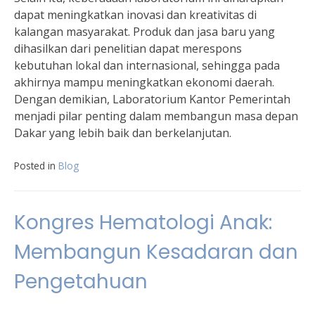
dapat meningkatkan inovasi dan kreativitas di
kalangan masyarakat. Produk dan jasa baru yang
dihasilkan dari penelitian dapat merespons
kebutuhan lokal dan internasional, sehingga pada
akhirnya mampu meningkatkan ekonomi daerah.
Dengan demikian, Laboratorium Kantor Pemerintah
menjadi pilar penting dalam membangun masa depan
Dakar yang lebih baik dan berkelanjutan.
Posted in
Blog
Kongres Hematologi Anak:
Membangun Kesadaran dan
Pengetahuan