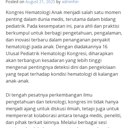
Posted on
August 21, 2025
by
adminhin
Kongres Hematologi Anak menjadi salah satu momen
penting dalam dunia medis, terutama dalam bidang
pediatrik. Pada kesempatan ini, para ahli dan praktisi
berkumpul untuk berbagi pengetahuan, pengalaman,
dan inovasi terbaru dalam penanganan penyakit
hematologi pada anak. Dengan diadakannya 16.
Ulusal Pediatrik Hematologi Kongresi, diharapkan
akan terbangun kesadaran yang lebih tinggi
mengenai pentingnya deteksi dini dan pengelolaan
yang tepat terhadap kondisi hematologi di kalangan
anak-anak.
Di tengah pesatnya perkembangan ilmu
pengetahuan dan teknologi, kongres ini tidak hanya
menjadi ajang untuk diskusi ilmiah, tetapi juga untuk
mempererat kolaborasi antara tenaga medis, peneliti,
dan pihak terkait lainnya. Melalui berbagai sesi