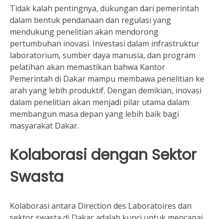
Tidak kalah pentingnya, dukungan dari pemerintah
dalam bentuk pendanaan dan regulasi yang
mendukung penelitian akan mendorong
pertumbuhan inovasi. Investasi dalam infrastruktur
laboratorium, sumber daya manusia, dan program
pelatihan akan memastikan bahwa Kantor
Pemerintah di Dakar mampu membawa penelitian ke
arah yang lebih produktif. Dengan demikian, inovasi
dalam penelitian akan menjadi pilar utama dalam
membangun masa depan yang lebih baik bagi
masyarakat Dakar.
Kolaborasi dengan Sektor
Swasta
Kolaborasi antara Direction des Laboratoires dan
sektor swasta di Dakar adalah kunci untuk mencapai