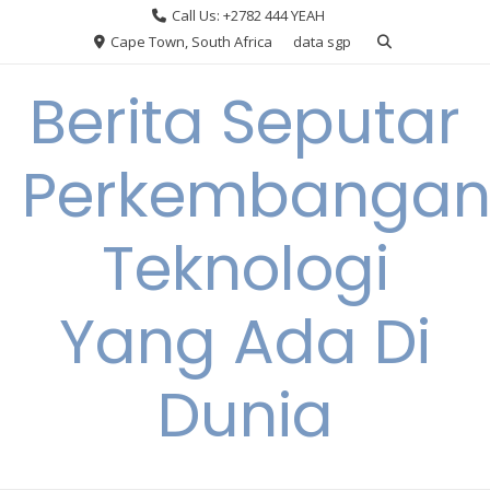
Skip
Call Us: +2782 444 YEAH
to
Cape Town, South Africa
data sgp
content
Berita Seputar
Perkembanga
Teknologi
Yang Ada Di
Dunia