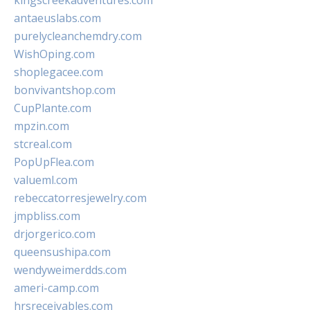
kingscreekadventures.com
antaeuslabs.com
purelycleanchemdry.com
WishOping.com
shoplegacee.com
bonvivantshop.com
CupPlante.com
mpzin.com
stcreal.com
PopUpFlea.com
valueml.com
rebeccatorresjewelry.com
jmpbliss.com
drjorgerico.com
queensushipa.com
wendyweimerdds.com
ameri-camp.com
hrsreceivables.com