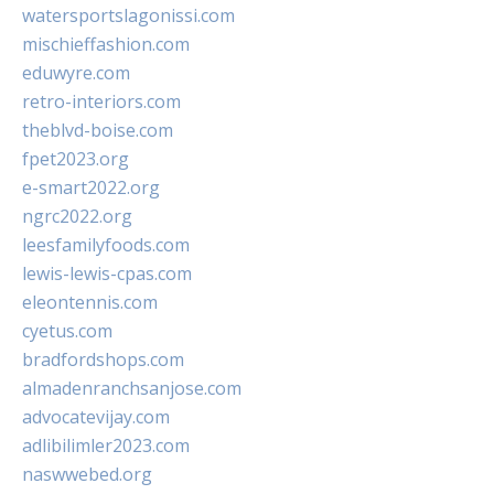
watersportslagonissi.com
mischieffashion.com
eduwyre.com
retro-interiors.com
theblvd-boise.com
fpet2023.org
e-smart2022.org
ngrc2022.org
leesfamilyfoods.com
lewis-lewis-cpas.com
eleontennis.com
cyetus.com
bradfordshops.com
almadenranchsanjose.com
advocatevijay.com
adlibilimler2023.com
naswwebed.org