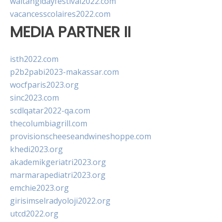
waitangidayfestival2022.com
vacancesscolaires2022.com
MEDIA PARTNER II
isth2022.com
p2b2pabi2023-makassar.com
wocfparis2023.org
sinc2023.com
scdlqatar2022-qa.com
thecolumbiagrill.com
provisionscheeseandwineshoppe.com
khedi2023.org
akademikgeriatri2023.org
marmarapediatri2023.org
emchie2023.org
girisimselradyoloji2022.org
utcd2022.org