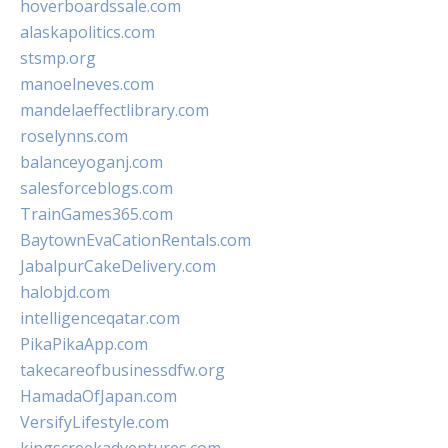
hoverboardssale.com
alaskapolitics.com
stsmp.org
manoelneves.com
mandelaeffectlibrary.com
roselynns.com
balanceyoganj.com
salesforceblogs.com
TrainGames365.com
BaytownEvaCationRentals.com
JabalpurCakeDelivery.com
halobjd.com
intelligenceqatar.com
PikaPikaApp.com
takecareofbusinessdfw.org
HamadaOfJapan.com
VersifyLifestyle.com