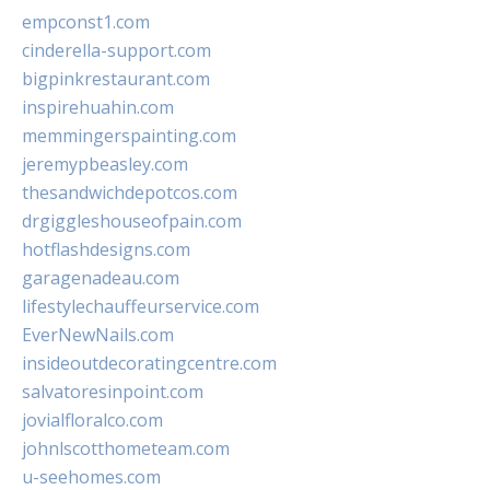
empconst1.com
cinderella-support.com
bigpinkrestaurant.com
inspirehuahin.com
memmingerspainting.com
jeremypbeasley.com
thesandwichdepotcos.com
drgiggleshouseofpain.com
hotflashdesigns.com
garagenadeau.com
lifestylechauffeurservice.com
EverNewNails.com
insideoutdecoratingcentre.com
salvatoresinpoint.com
jovialfloralco.com
johnlscotthometeam.com
u-seehomes.com