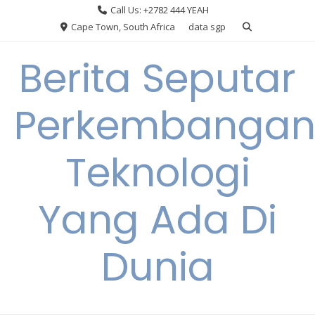
Skip
Call Us: +2782 444 YEAH
to
Cape Town, South Africa
data sgp
content
Berita Seputar
Perkembanga
Teknologi
Yang Ada Di
Dunia