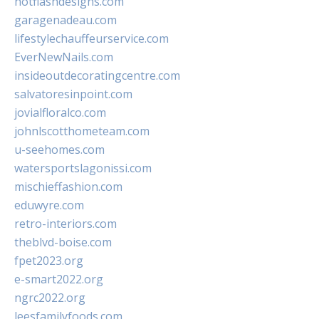
hotflashdesigns.com
garagenadeau.com
lifestylechauffeurservice.com
EverNewNails.com
insideoutdecoratingcentre.com
salvatoresinpoint.com
jovialfloralco.com
johnlscotthometeam.com
u-seehomes.com
watersportslagonissi.com
mischieffashion.com
eduwyre.com
retro-interiors.com
theblvd-boise.com
fpet2023.org
e-smart2022.org
ngrc2022.org
leesfamilyfoods.com