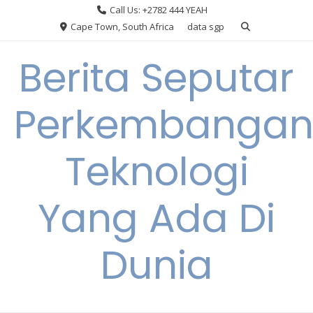
Skip
Call Us: +2782 444 YEAH
to
Cape Town, South Africa
data sgp
content
Berita Seputar
Perkembanga
Teknologi
Yang Ada Di
Dunia