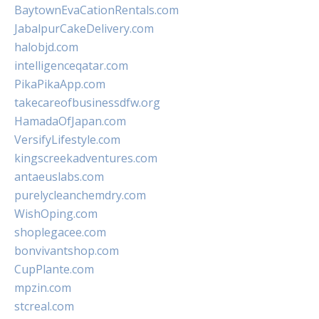
BaytownEvaCationRentals.com
JabalpurCakeDelivery.com
halobjd.com
intelligenceqatar.com
PikaPikaApp.com
takecareofbusinessdfw.org
HamadaOfJapan.com
VersifyLifestyle.com
kingscreekadventures.com
antaeuslabs.com
purelycleanchemdry.com
WishOping.com
shoplegacee.com
bonvivantshop.com
CupPlante.com
mpzin.com
stcreal.com