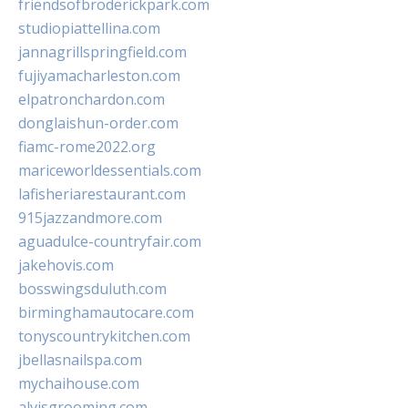
friendsofbroderickpark.com
studiopiattellina.com
jannagrillspringfield.com
fujiyamacharleston.com
elpatronchardon.com
donglaishun-order.com
fiamc-rome2022.org
mariceworldessentials.com
lafisheriarestaurant.com
915jazzandmore.com
aguadulce-countryfair.com
jakehovis.com
bosswingsduluth.com
birminghamautocare.com
tonyscountrykitchen.com
jbellasnailspa.com
mychaihouse.com
alvisgrooming.com