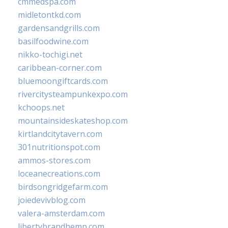
cmmedspa.com
midletontkd.com
gardensandgrills.com
basilfoodwine.com
nikko-tochigi.net
caribbean-corner.com
bluemoongiftcards.com
rivercitysteampunkexpo.com
kchoops.net
mountainsideskateshop.com
kirtlandcitytavern.com
301nutritionspot.com
ammos-stores.com
loceanecreations.com
birdsongridgefarm.com
joiedevivblog.com
valera-amsterdam.com
libertybrandhemp.com