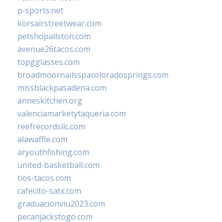
p-sports.net
korsairstreetwear.com
petshopallston.com
avenue26tacos.com
topgglasses.com
broadmoornailsspacoloradosprings.com
missblackpasadena.com
anneskitchen.org
valenciamarketytaqueria.com
reefrecordsllc.com
alawaffle.com
aryouthfishing.com
united-basketball.com
tios-tacos.com
cafecito-satx.com
graduacionviu2023.com
pecanjackstogo.com