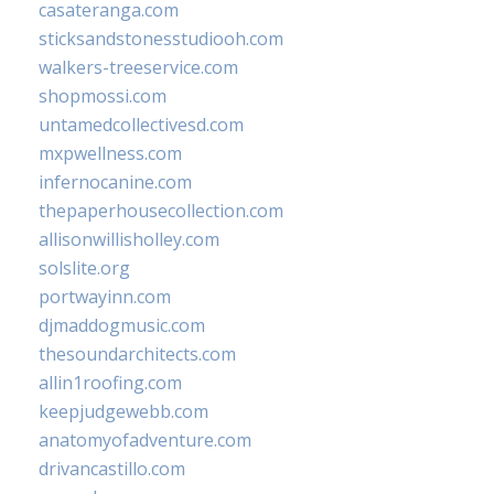
casateranga.com
sticksandstonesstudiooh.com
walkers-treeservice.com
shopmossi.com
untamedcollectivesd.com
mxpwellness.com
infernocanine.com
thepaperhousecollection.com
allisonwillisholley.com
solslite.org
portwayinn.com
djmaddogmusic.com
thesoundarchitects.com
allin1roofing.com
keepjudgewebb.com
anatomyofadventure.com
drivancastillo.com