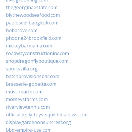
thegeorginaestate.com
blythewoodseafood.com
paolosdelibangkok.com
bobacove.com
phoone24brookfield.com
mickeybarmama.com
roadwayconstructioninc.com
shopdragonflyboutique.com
sportszilla.org
batchprovisionsbar.com
brasserie-gobette.com
musicrearte.com
morseysfarms.com
riverviewtennis.com
official-kelly-toys-squishmallows.com
displaygardenonsuncrest.org
bbq-empire-usa.com