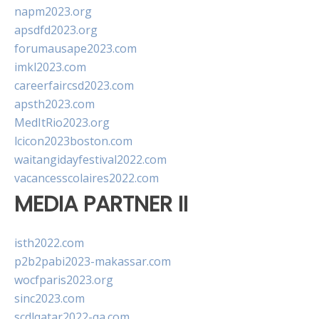
napm2023.org
apsdfd2023.org
forumausape2023.com
imkl2023.com
careerfaircsd2023.com
apsth2023.com
MedItRio2023.org
lcicon2023boston.com
waitangidayfestival2022.com
vacancesscolaires2022.com
MEDIA PARTNER II
isth2022.com
p2b2pabi2023-makassar.com
wocfparis2023.org
sinc2023.com
scdlqatar2022-qa.com