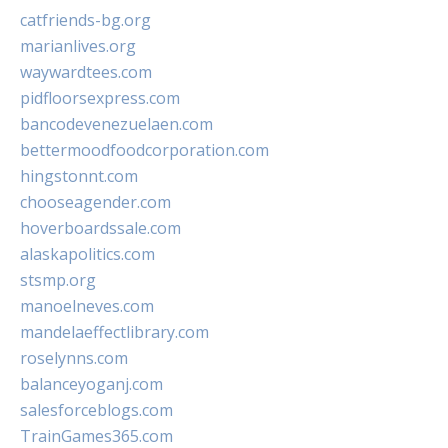
catfriends-bg.org
marianlives.org
waywardtees.com
pidfloorsexpress.com
bancodevenezuelaen.com
bettermoodfoodcorporation.com
hingstonnt.com
chooseagender.com
hoverboardssale.com
alaskapolitics.com
stsmp.org
manoelneves.com
mandelaeffectlibrary.com
roselynns.com
balanceyoganj.com
salesforceblogs.com
TrainGames365.com