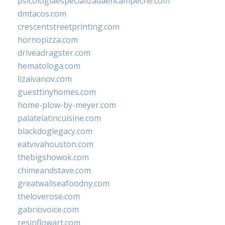
psicologiaespecializadaencampeche.com
dmtacos.com
crescentstreetprinting.com
hornopizza.com
driveadragster.com
hematologa.com
lizaivanov.com
guesttinyhomes.com
home-plow-by-meyer.com
palatelatincuisine.com
blackdoglegacy.com
eatvivahouston.com
thebigshowok.com
chimeandstave.com
greatwallseafoodny.com
theloverose.com
gabriovoice.com
resinflowart.com