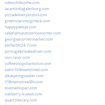
odieschillicothe.com
lacantinitagalesburg.com
pizzadeliverybristol.com
greenstarsmogcheck.com
happypawspl.com
callahansautoservicecenter.com
georgiascornermarket.com
perfectfit24-7.com
portugalprivatedriver.com
von-racer.com
coffeeshopcharleston.com
salon104mainstreet.com
alkaspringswater.com
318mainstreet8h.com
lovenailsspari.com
oakberry-kuwait.com
quartzliterary.com