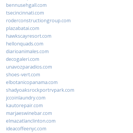
bennusehgall.com
tsecincinnati.com
roderconstructiongroup.com
plazabatai.com
hawkscayresort.com
hellonquads.com
diarioanimales.com
decogaleri.com
unavozparadios.com
shoes-vert.com
elbotanicopanama.com
shadyoaksrockportrvpark.com
jccoinlaundry.com
kautorepair.com
marjaeswinebar.com
elmazatlanclinton.com
ideacoffeenyc.com