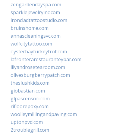
zengardendayspa.com
sparklejewelryinc.com
ironcladtattoostudio.com
bruinshome.com
annascleaningsvc.com
wolfcitytattoo.com
oysterbayturkeytrot.com
lafronterarestauranteybar.com
lilyandrosetearoom.com
olivesburgberrypatch.com
theslushkids.com
giobastian.com
glpascensori.com
rifloorepoxy.com
woolleymillingandpaving.com
uptonpvd.com
2troublegrill.com