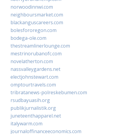
norwoodinnwi.com
neighboursmarket.com
blackanguscareers.com
bolesfororegon.com
bodega-ole.com
thestreamlinerlounge.com
mestrinorubanofc.com
novelatherton.com
nassvalleygardens.net
electjohnstewart.com
omptourtravels.com
tribratanews-polreskebumen.com
rsudbayuasih.org
publikjurnalistik.org
juneteenthapparel.net
italywarm.com
journaloffinanceeconomics.com