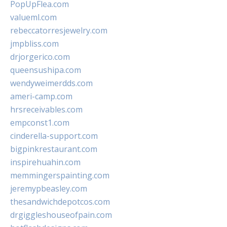
PopUpFlea.com
valueml.com
rebeccatorresjewelry.com
jmpbliss.com
drjorgerico.com
queensushipa.com
wendyweimerdds.com
ameri-camp.com
hrsreceivables.com
empconst1.com
cinderella-support.com
bigpinkrestaurant.com
inspirehuahin.com
memmingerspainting.com
jeremypbeasley.com
thesandwichdepotcos.com
drgiggleshouseofpain.com