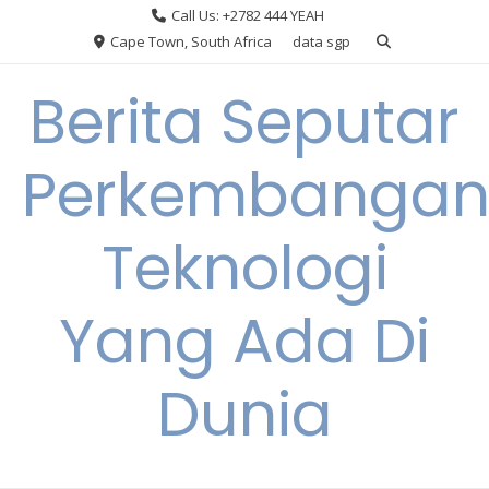
Skip
Call Us: +2782 444 YEAH
to
Cape Town, South Africa
data sgp
content
Berita Seputar
Perkembanga
Teknologi
Yang Ada Di
Dunia