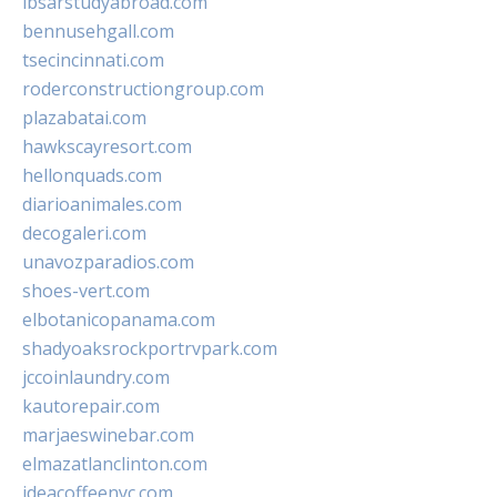
ibsarstudyabroad.com
bennusehgall.com
tsecincinnati.com
roderconstructiongroup.com
plazabatai.com
hawkscayresort.com
hellonquads.com
diarioanimales.com
decogaleri.com
unavozparadios.com
shoes-vert.com
elbotanicopanama.com
shadyoaksrockportrvpark.com
jccoinlaundry.com
kautorepair.com
marjaeswinebar.com
elmazatlanclinton.com
ideacoffeenyc.com