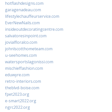
hotflashdesigns.com
garagenadeau.com
lifestylechauffeurservice.com
EverNewNails.com
insideoutdecoratingcentre.com
salvatoresinpoint.com
jovialfloralco.com
johnlscotthometeam.com
u-seehomes.com
watersportslagonissi.com
mischieffashion.com
eduwyre.com
retro-interiors.com
theblvd-boise.com
fpet2023.org
e-smart2022.org
ngrc2022.org