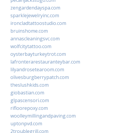
zengardendayspa.com
sparklejewelryinc.com
ironcladtattoostudio.com
bruinshome.com
annascleaningsvc.com
wolfcitytattoo.com
oysterbayturkeytrot.com
lafronterarestauranteybar.com
lilyandrosetearoom.com
olivesburgberrypatch.com
theslushkids.com
giobastian.com
glpascensori.com
rifloorepoxy.com
woolleymillingandpaving.com
uptonpvd.com
2troublegrill.com