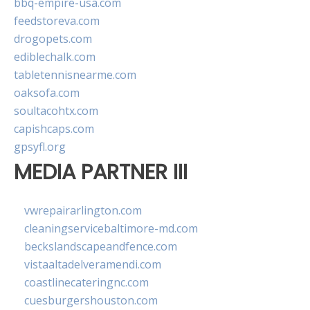
bbq-empire-usa.com
feedstoreva.com
drogopets.com
ediblechalk.com
tabletennisnearme.com
oaksofa.com
soultacohtx.com
capishcaps.com
gpsyfl.org
MEDIA PARTNER III
vwrepairarlington.com
cleaningservicebaltimore-md.com
beckslandscapeandfence.com
vistaaltadelveramendi.com
coastlinecateringnc.com
cuesburgershouston.com