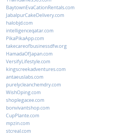
BaytownEvaCationRentals.com
JabalpurCakeDelivery.com
halobjd.com
intelligenceqatar.com
PikaPikaApp.com
takecareofbusinessdfw.org
HamadaOfJapan.com
VersifyLifestyle.com
kingscreekadventures.com
antaeuslabs.com
purelycleanchemdry.com
WishOping.com
shoplegacee.com
bonvivantshop.com
CupPlante.com
mpzin.com
stcreal.com