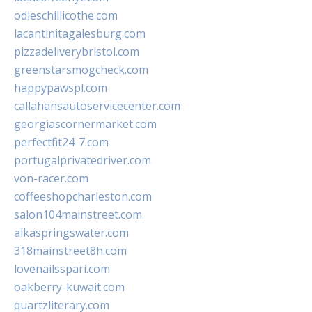
odieschillicothe.com
lacantinitagalesburg.com
pizzadeliverybristol.com
greenstarsmogcheck.com
happypawspl.com
callahansautoservicecenter.com
georgiascornermarket.com
perfectfit24-7.com
portugalprivatedriver.com
von-racer.com
coffeeshopcharleston.com
salon104mainstreet.com
alkaspringswater.com
318mainstreet8h.com
lovenailsspari.com
oakberry-kuwait.com
quartzliterary.com