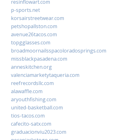
resinflowart.com
p-sports.net
korsairstreetwear.com
petshopallston.com
avenue26tacos.com
topgglasses.com
broadmoornailsspacoloradosprings.com
missblackpasadena.com
anneskitchen.org
valenciamarketytaqueria.com
reefrecordsllc.com
alawaffle.com
aryouthfishing.com
united-basketball.com
tios-tacos.com
cafecito-satx.com
graduacionviu2023.com
pecanjackstogo.com