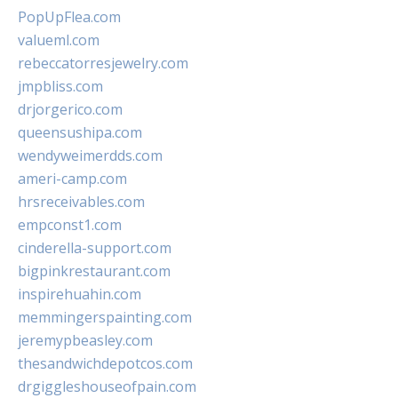
PopUpFlea.com
valueml.com
rebeccatorresjewelry.com
jmpbliss.com
drjorgerico.com
queensushipa.com
wendyweimerdds.com
ameri-camp.com
hrsreceivables.com
empconst1.com
cinderella-support.com
bigpinkrestaurant.com
inspirehuahin.com
memmingerspainting.com
jeremypbeasley.com
thesandwichdepotcos.com
drgiggleshouseofpain.com