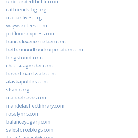
unboundedthefilm.com
catfriends-bg.org
marianlives.org
waywardtees.com
pidfloorsexpress.com
bancodevenezuelaen.com
bettermoodfoodcorporation.com
hingstonnt.com
chooseagender.com
hoverboardssale.com
alaskapolitics.com
stsmp.org
manoelneves.com
mandelaeffectlibrary.com
roselynns.com
balanceyoganj.com
salesforceblogs.com
TrainGames365.com