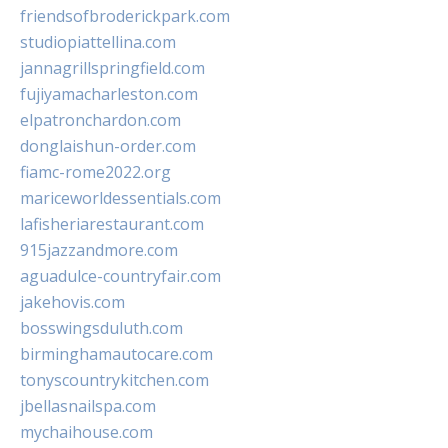
friendsofbroderickpark.com
studiopiattellina.com
jannagrillspringfield.com
fujiyamacharleston.com
elpatronchardon.com
donglaishun-order.com
fiamc-rome2022.org
mariceworldessentials.com
lafisheriarestaurant.com
915jazzandmore.com
aguadulce-countryfair.com
jakehovis.com
bosswingsduluth.com
birminghamautocare.com
tonyscountrykitchen.com
jbellasnailspa.com
mychaihouse.com