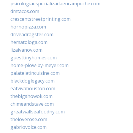
psicologiaespecializadaencampeche.com
dmtacos.com
crescentstreetprinting.com
hornopizza.com
driveadragster.com
hematologa.com
lizaivanov.com
guesttinyhomes.com
home-plow-by-meyer.com
palatelatincuisine.com
blackdoglegacy.com
eatvivahouston.com
thebigshowok.com
chimeandstave.com
greatwallseafoodny.com
theloverose.com
gabriovoice.com