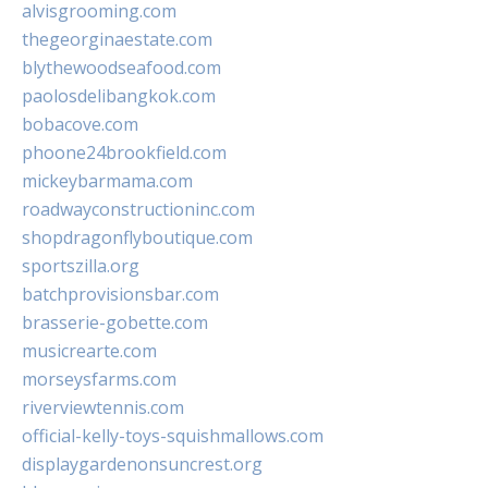
alvisgrooming.com
thegeorginaestate.com
blythewoodseafood.com
paolosdelibangkok.com
bobacove.com
phoone24brookfield.com
mickeybarmama.com
roadwayconstructioninc.com
shopdragonflyboutique.com
sportszilla.org
batchprovisionsbar.com
brasserie-gobette.com
musicrearte.com
morseysfarms.com
riverviewtennis.com
official-kelly-toys-squishmallows.com
displaygardenonsuncrest.org