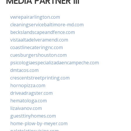
MEDIA PARTNER III
vwrepairarlington.com
cleaningservicebaltimore-md.com
beckslandscapeandfence.com
vistaaltadelveramendi.com
coastlinecateringnc.com
cuesburgershouston.com
psicologiaespecializadaencampeche.com
dmtacos.com
crescentstreetprinting.com
hornopizza.com
driveadragster.com
hematologa.com
lizaivanov.com
guesttinyhomes.com
home-plow-by-meyer.com
palatelatincuisine.com