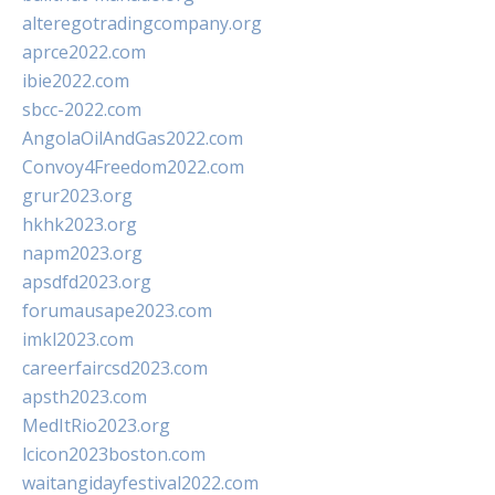
alteregotradingcompany.org
aprce2022.com
ibie2022.com
sbcc-2022.com
AngolaOilAndGas2022.com
Convoy4Freedom2022.com
grur2023.org
hkhk2023.org
napm2023.org
apsdfd2023.org
forumausape2023.com
imkl2023.com
careerfaircsd2023.com
apsth2023.com
MedItRio2023.org
lcicon2023boston.com
waitangidayfestival2022.com