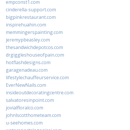
empconst1.com
cinderella-support.com
bigpinkrestaurant.com
inspirehuahin.com
memmingerspainting.com
jeremypbeasley.com
thesandwichdepotcos.com
drgiggleshouseofpain.com
hotflashdesigns.com
garagenadeau.com
lifestylechauffeurservice.com
EverNewNails.com
insideoutdecoratingcentre.com
salvatoresinpoint.com
jovialfloralco.com
johnlscotthometeam.com
u-seehomes.com