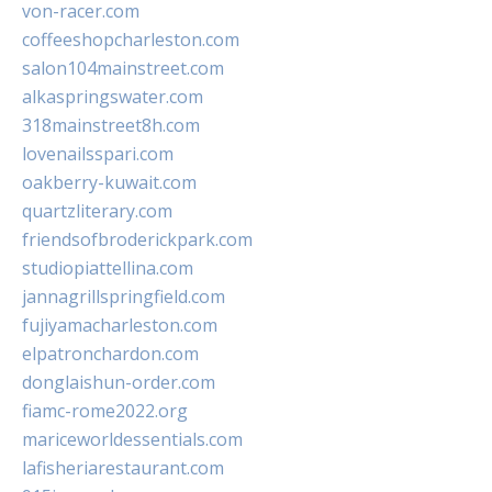
von-racer.com
coffeeshopcharleston.com
salon104mainstreet.com
alkaspringswater.com
318mainstreet8h.com
lovenailsspari.com
oakberry-kuwait.com
quartzliterary.com
friendsofbroderickpark.com
studiopiattellina.com
jannagrillspringfield.com
fujiyamacharleston.com
elpatronchardon.com
donglaishun-order.com
fiamc-rome2022.org
mariceworldessentials.com
lafisheriarestaurant.com