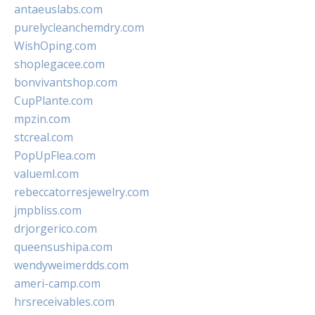
antaeuslabs.com
purelycleanchemdry.com
WishOping.com
shoplegacee.com
bonvivantshop.com
CupPlante.com
mpzin.com
stcreal.com
PopUpFlea.com
valueml.com
rebeccatorresjewelry.com
jmpbliss.com
drjorgerico.com
queensushipa.com
wendyweimerdds.com
ameri-camp.com
hrsreceivables.com