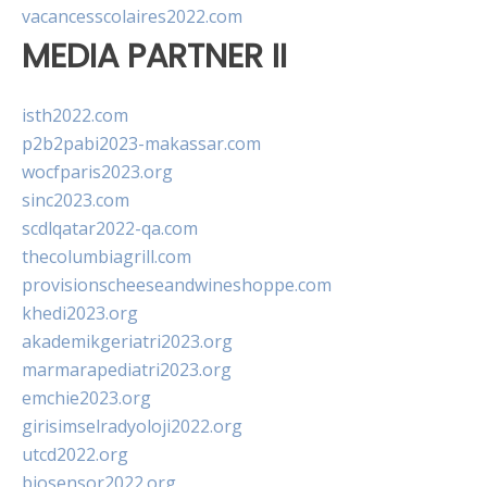
vacancesscolaires2022.com
MEDIA PARTNER II
isth2022.com
p2b2pabi2023-makassar.com
wocfparis2023.org
sinc2023.com
scdlqatar2022-qa.com
thecolumbiagrill.com
provisionscheeseandwineshoppe.com
khedi2023.org
akademikgeriatri2023.org
marmarapediatri2023.org
emchie2023.org
girisimselradyoloji2022.org
utcd2022.org
biosensor2022.org