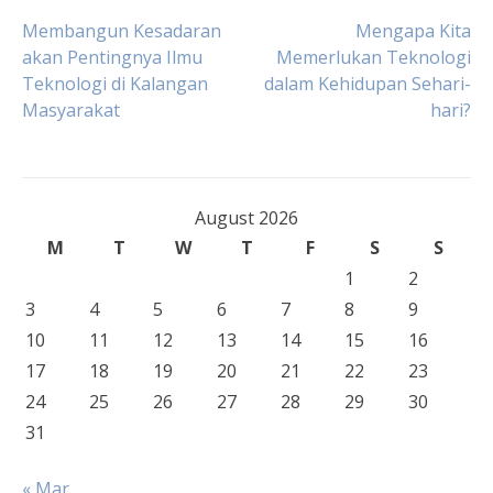
Post
Membangun Kesadaran
Mengapa Kita
akan Pentingnya Ilmu
Memerlukan Teknologi
Teknologi di Kalangan
dalam Kehidupan Sehari-
navigation
Masyarakat
hari?
August 2026
M
T
W
T
F
S
S
1
2
3
4
5
6
7
8
9
10
11
12
13
14
15
16
17
18
19
20
21
22
23
24
25
26
27
28
29
30
31
« Mar