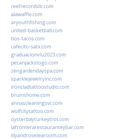
reefrecordsllc.com
alawaffle.com
aryouthfishing.com
united-basketball.com
tios-tacos.com
cafecito-satx.com
graduacionviu2023.com
pecanjackstogo.com
zengardendayspa.com
sparklejewelryinc.com
ironcladtattoostudio.com
bruinshome.com
annascleaningsvc.com
wolfcitytattoo.com
oysterbayturkeytrot.com
lafronterarestauranteybar.com
lilyandrosetearoom.com