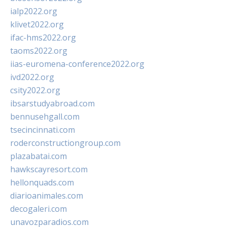
ialp2022.org
klivet2022.org
ifac-hms2022.org
taoms2022.org
iias-euromena-conference2022.org
ivd2022.org
csity2022.org
ibsarstudyabroad.com
bennusehgall.com
tsecincinnati.com
roderconstructiongroup.com
plazabatai.com
hawkscayresort.com
hellonquads.com
diarioanimales.com
decogaleri.com
unavozparadios.com