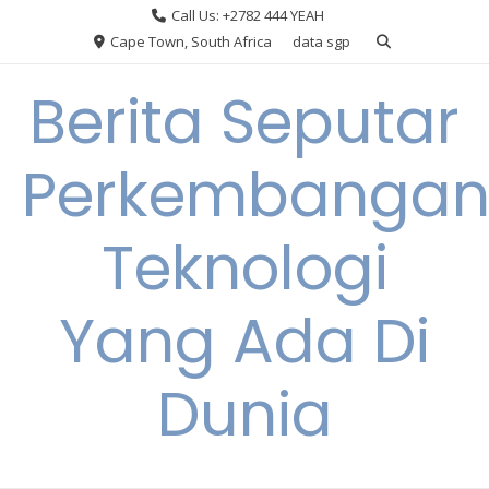
Skip
Call Us: +2782 444 YEAH
to
Cape Town, South Africa
data sgp
content
Berita Seputar
Perkembanga
Teknologi
Yang Ada Di
Dunia