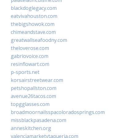
blackdoglegacy.com
eatvivahouston.com
thebigshowok.com
chimeandstave.com
greatwallseafoodny.com
theloverose.com
gabriovoice.com
resinflowart.com
p-sports.net
korsairstreetwear.com
petshopallston.com
avenue26tacos.com
topgglasses.com
broadmoornailsspacoloradosprings.com
missblackpasadena.com
anneskitchen.org
valenciamarketytaqueria.com