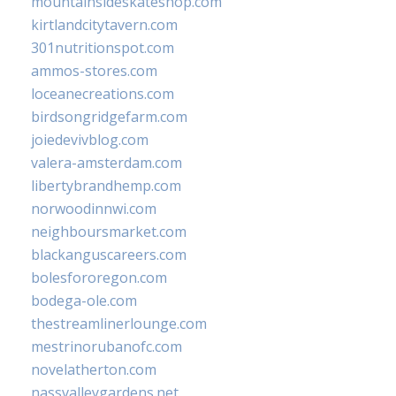
mountainsideskateshop.com
kirtlandcitytavern.com
301nutritionspot.com
ammos-stores.com
loceanecreations.com
birdsongridgefarm.com
joiedevivblog.com
valera-amsterdam.com
libertybrandhemp.com
norwoodinnwi.com
neighboursmarket.com
blackanguscareers.com
bolesfororegon.com
bodega-ole.com
thestreamlinerlounge.com
mestrinorubanofc.com
novelatherton.com
nassvalleygardens.net