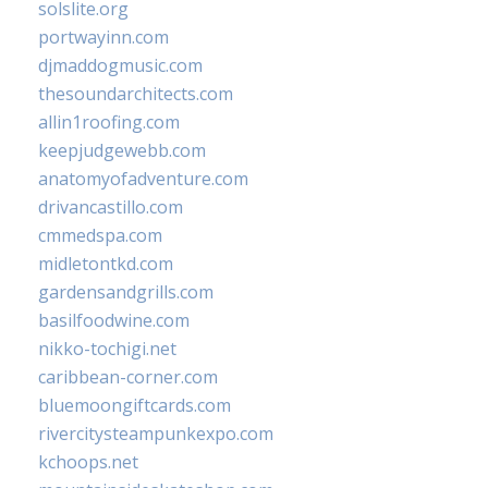
solslite.org
portwayinn.com
djmaddogmusic.com
thesoundarchitects.com
allin1roofing.com
keepjudgewebb.com
anatomyofadventure.com
drivancastillo.com
cmmedspa.com
midletontkd.com
gardensandgrills.com
basilfoodwine.com
nikko-tochigi.net
caribbean-corner.com
bluemoongiftcards.com
rivercitysteampunkexpo.com
kchoops.net