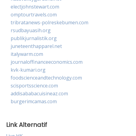
electjohnstewart.com
omptourtravels.com
tribratanews-polreskebumen.com
rsudbayuasih.org
publikjurnalistik.org
juneteenthapparel.net
italywarm.com
journaloffinanceeconomics.com
kvk-kumari.org
foodscienceandtechnology.com
scisportsscience.com
addisababacuisineaz.com
burgerimcamas.com
Link Alternatif
Live HK