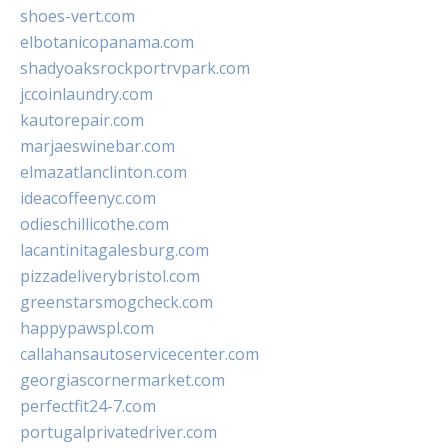
shoes-vert.com
elbotanicopanama.com
shadyoaksrockportrvpark.com
jccoinlaundry.com
kautorepair.com
marjaeswinebar.com
elmazatlanclinton.com
ideacoffeenyc.com
odieschillicothe.com
lacantinitagalesburg.com
pizzadeliverybristol.com
greenstarsmogcheck.com
happypawspl.com
callahansautoservicecenter.com
georgiascornermarket.com
perfectfit24-7.com
portugalprivatedriver.com