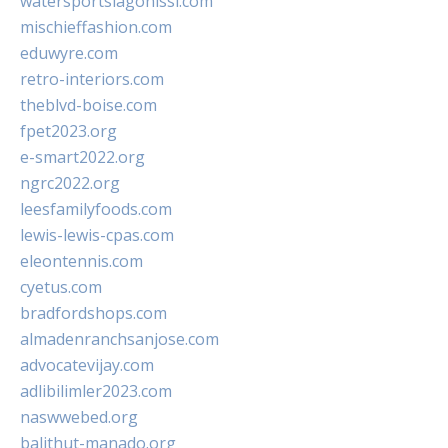
watersportslagonissi.com
mischieffashion.com
eduwyre.com
retro-interiors.com
theblvd-boise.com
fpet2023.org
e-smart2022.org
ngrc2022.org
leesfamilyfoods.com
lewis-lewis-cpas.com
eleontennis.com
cyetus.com
bradfordshops.com
almadenranchsanjose.com
advocatevijay.com
adlibilimler2023.com
naswwebed.org
balithut-manado.org