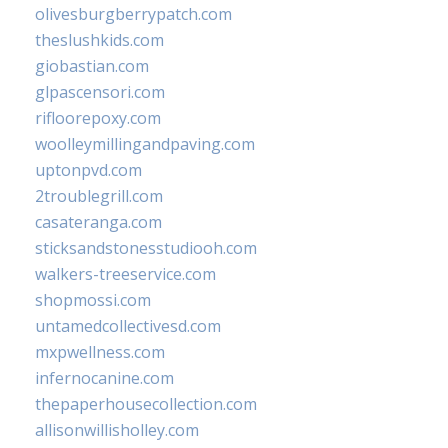
olivesburgberrypatch.com
theslushkids.com
giobastian.com
glpascensori.com
rifloorepoxy.com
woolleymillingandpaving.com
uptonpvd.com
2troublegrill.com
casateranga.com
sticksandstonesstudiooh.com
walkers-treeservice.com
shopmossi.com
untamedcollectivesd.com
mxpwellness.com
infernocanine.com
thepaperhousecollection.com
allisonwillisholley.com