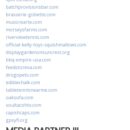
batchprovisionsbar.com
brasserie-gobette.com
musicrearte.com
morseysfarms.com
riverviewtennis.com
official-kelly-toys-squishmallows.com
displaygardenonsuncrest.org
bbq-empire-usa.com
feedstoreva.com
drogopets.com
ediblechalk.com
tabletennisnearme.com
oaksofa.com
soultacohtx.com
capishcaps.com
gpsyfl.org