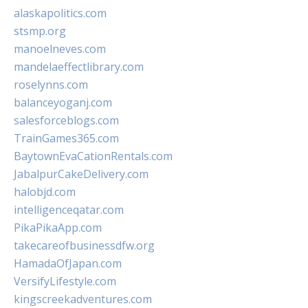
alaskapolitics.com
stsmp.org
manoelneves.com
mandelaeffectlibrary.com
roselynns.com
balanceyoganj.com
salesforceblogs.com
TrainGames365.com
BaytownEvaCationRentals.com
JabalpurCakeDelivery.com
halobjd.com
intelligenceqatar.com
PikaPikaApp.com
takecareofbusinessdfw.org
HamadaOfJapan.com
VersifyLifestyle.com
kingscreekadventures.com