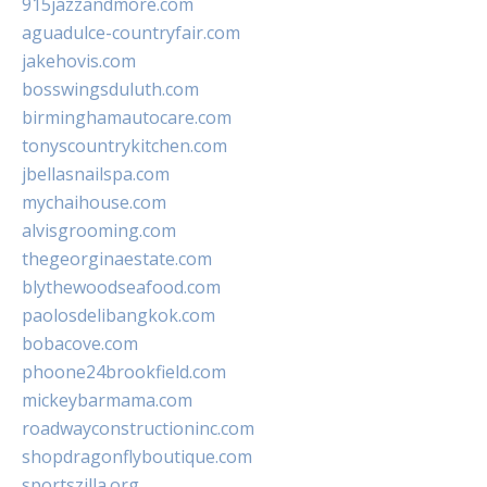
915jazzandmore.com
aguadulce-countryfair.com
jakehovis.com
bosswingsduluth.com
birminghamautocare.com
tonyscountrykitchen.com
jbellasnailspa.com
mychaihouse.com
alvisgrooming.com
thegeorginaestate.com
blythewoodseafood.com
paolosdelibangkok.com
bobacove.com
phoone24brookfield.com
mickeybarmama.com
roadwayconstructioninc.com
shopdragonflyboutique.com
sportszilla.org