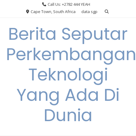
Skip
Call Us: +2782 444 YEAH
to
Cape Town, South Africa
data sgp
content
Berita Seputar
Perkembanga
Teknologi
Yang Ada Di
Dunia