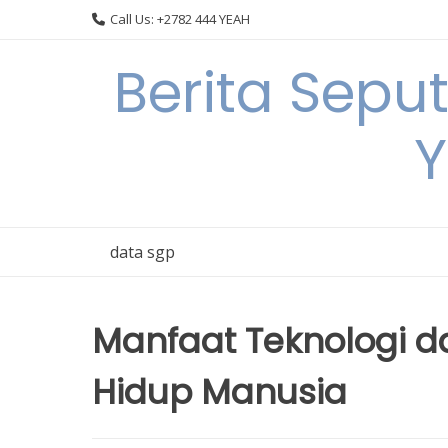
Skip
Call Us: +2782 444 YEAH
to
content
Berita Sepu
Y
data sgp
Manfaat Teknologi d
Hidup Manusia