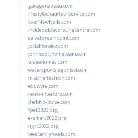
garagenadeau.com
lifestylechauffeurservice.com
EverNewNails.com
insideoutdecoratingcentre.com
salvatoresinpoint.com
jovialfloralco.com
johnlscotthometeam.com
u-seehomes.com
watersportslagonissi.com
mischieffashion.com
eduwyre.com
retro-interiors.com
theblvd-boise.com
fpet2023.org
e-smart2022.org
ngrc2022.org
leesfamilyfoods.com