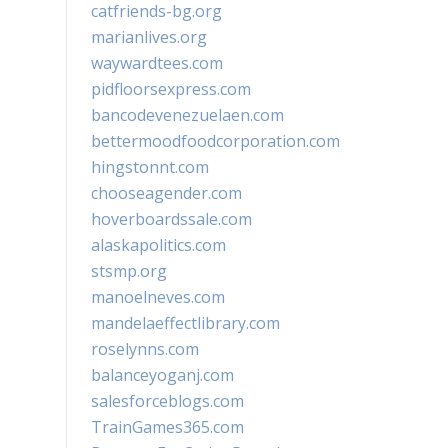
catfriends-bg.org
marianlives.org
waywardtees.com
pidfloorsexpress.com
bancodevenezuelaen.com
bettermoodfoodcorporation.com
hingstonnt.com
chooseagender.com
hoverboardssale.com
alaskapolitics.com
stsmp.org
manoelneves.com
mandelaeffectlibrary.com
roselynns.com
balanceyoganj.com
salesforceblogs.com
TrainGames365.com