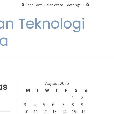
Cape Town, South Africa
data sgp
an Teknologi
ia
as
August 2026
M
T
W
T
F
S
S
1
2
3
4
5
6
7
8
9
10
11
12
13
14
15
16