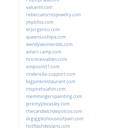
valueml.com
rebeccatorresjewelry.com
jmpbliss.com
drjorgerico.com
queensushipa.com
wendyweimerdds.com
ameri-camp.com
hrsreceivables.com
empconst1.com
cinderella-support.com
bigpinkrestaurant.com
inspirehuahin.com
memmingerspainting.com
jeremypbeasley.com
thesandwichdepotcos.com
drgiggleshouseofpain.com
hotflashdesigns.com