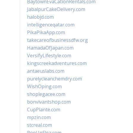
BaytownEvaCationRentals.com
JabalpurCakeDelivery.com
halobjd.com
intelligenceqatar.com
PikaPikaApp.com
takecareofbusinessdfw.org
HamadaOfJapan.com
VersifyLifestyle.com
kingscreekadventures.com
antaeuslabs.com
purelycleanchemdry.com
WishOping.com
shoplegacee.com
bonvivantshop.com
CupPlante.com
mpzin.com
stcreal.com
PopUpFlea.com