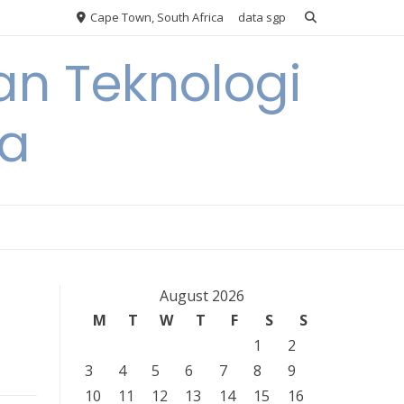
Cape Town, South Africa
data sgp
an Teknologi
ia
August 2026
M
T
W
T
F
S
S
1
2
3
4
5
6
7
8
9
10
11
12
13
14
15
16