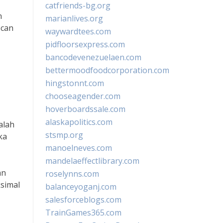
catfriends-bg.org
n
marianlives.org
scan
waywardtees.com
pidfloorsexpress.com
bancodevenezuelaen.com
bettermoodfoodcorporation.com
hingstonnt.com
chooseagender.com
hoverboardssale.com
alaskapolitics.com
alah
stsmp.org
ka
manoelneves.com
mandelaeffectlibrary.com
an
roselynns.com
simal
balanceyoganj.com
salesforceblogs.com
TrainGames365.com