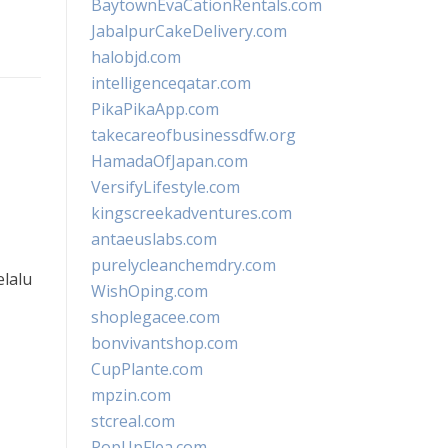
BaytownEvaCationRentals.com
JabalpurCakeDelivery.com
halobjd.com
intelligenceqatar.com
PikaPikaApp.com
takecareofbusinessdfw.org
HamadaOfJapan.com
VersifyLifestyle.com
kingscreekadventures.com
antaeuslabs.com
purelycleanchemdry.com
elalu
WishOping.com
shoplegacee.com
bonvivantshop.com
CupPlante.com
mpzin.com
stcreal.com
PopUpFlea.com