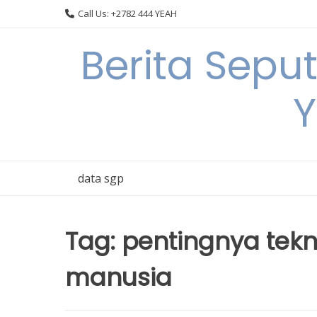
Skip
Call Us: +2782 444 YEAH
to
content
Berita Sepu
Y
data sgp
Tag:
pentingnya tekn
manusia