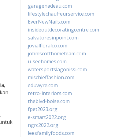
garagenadeau.com
lifestylechauffeurservice.com
EverNewNails.com
insideoutdecoratingcentre.com
salvatoresinpoint.com
jovialfloralco.com
johnlscotthometeam.com
u-seehomes.com
watersportslagonissi.com
mischieffashion.com
ia,
eduwyre.com
ukan
retro-interiors.com
theblvd-boise.com
fpet2023.org
t
e-smart2022.org
untuk
ngrc2022.org
leesfamilyfoods.com