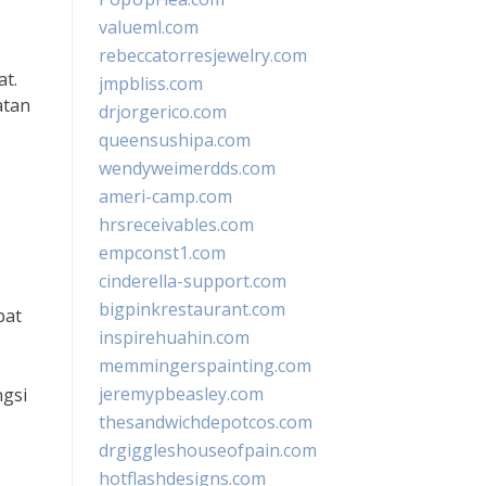
valueml.com
rebeccatorresjewelry.com
at.
jmpbliss.com
atan
drjorgerico.com
queensushipa.com
wendyweimerdds.com
ameri-camp.com
hrsreceivables.com
empconst1.com
cinderella-support.com
bigpinkrestaurant.com
pat
inspirehuahin.com
memmingerspainting.com
jeremypbeasley.com
ngsi
thesandwichdepotcos.com
drgiggleshouseofpain.com
hotflashdesigns.com