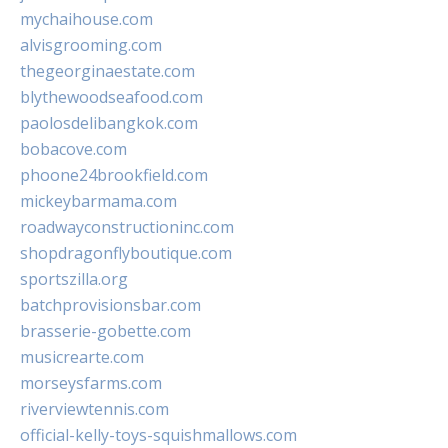
mychaihouse.com
alvisgrooming.com
thegeorginaestate.com
blythewoodseafood.com
paolosdelibangkok.com
bobacove.com
phoone24brookfield.com
mickeybarmama.com
roadwayconstructioninc.com
shopdragonflyboutique.com
sportszilla.org
batchprovisionsbar.com
brasserie-gobette.com
musicrearte.com
morseysfarms.com
riverviewtennis.com
official-kelly-toys-squishmallows.com