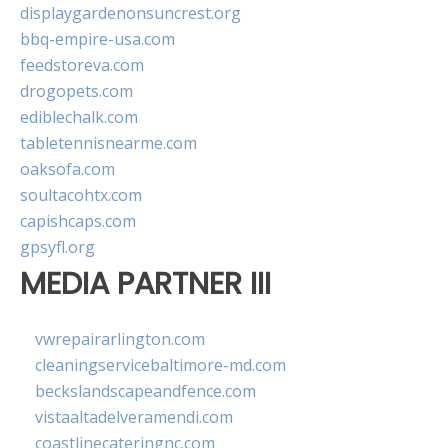
displaygardenonsuncrest.org
bbq-empire-usa.com
feedstoreva.com
drogopets.com
ediblechalk.com
tabletennisnearme.com
oaksofa.com
soultacohtx.com
capishcaps.com
gpsyfl.org
MEDIA PARTNER III
vwrepairarlington.com
cleaningservicebaltimore-md.com
beckslandscapeandfence.com
vistaaltadelveramendi.com
coastlinecateringnc.com