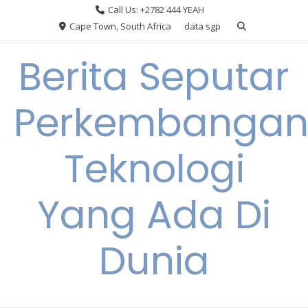
Skip
Call Us: +2782 444 YEAH
to
Cape Town, South Africa
data sgp
content
Berita Seputar
Perkembanga
Teknologi
Yang Ada Di
Dunia