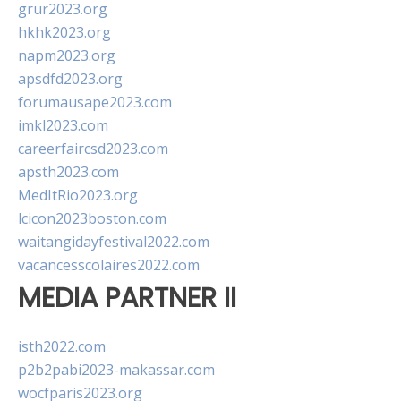
grur2023.org
hkhk2023.org
napm2023.org
apsdfd2023.org
forumausape2023.com
imkl2023.com
careerfaircsd2023.com
apsth2023.com
MedItRio2023.org
lcicon2023boston.com
waitangidayfestival2022.com
vacancesscolaires2022.com
MEDIA PARTNER II
isth2022.com
p2b2pabi2023-makassar.com
wocfparis2023.org