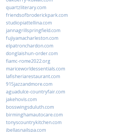
quartzliterary.com
friendsofbroderickpark.com
studiopiattellina.com
jannagrillspringfield.com
fujiyamacharleston.com
elpatronchardon.com
donglaishun-order.com
fiamc-rome2022.org
mariceworldessentials.com
lafisheriarestaurant.com
915jazzandmore.com
aguadulce-countryfair.com
jakehovis.com
bosswingsduluth.com
birminghamautocare.com
tonyscountrykitchen.com
jbellasnailspa.com