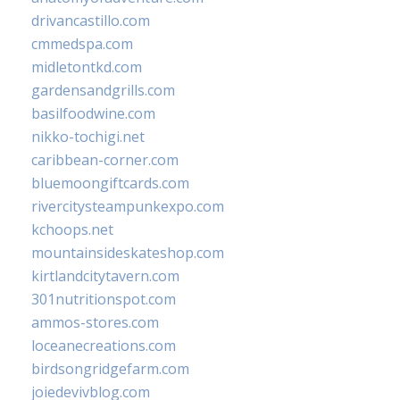
drivancastillo.com
cmmedspa.com
midletontkd.com
gardensandgrills.com
basilfoodwine.com
nikko-tochigi.net
caribbean-corner.com
bluemoongiftcards.com
rivercitysteampunkexpo.com
kchoops.net
mountainsideskateshop.com
kirtlandcitytavern.com
301nutritionspot.com
ammos-stores.com
loceanecreations.com
birdsongridgefarm.com
joiedevivblog.com