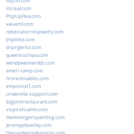
mpzin.com
stcreal.com
PopUpFlea.com
valueml.com
rebeccatorresjewelry.com
jmpbliss.com
drjorgerico.com
queensushipa.com
wendyweimerdds.com
ameri-camp.com
hrsreceivables.com
empconst1.com
cinderella-support.com
bigpinkrestaurant.com
inspirehuahin.com
memmingerspainting.com
jeremypbeasley.com
thesandwichdepotcos.com