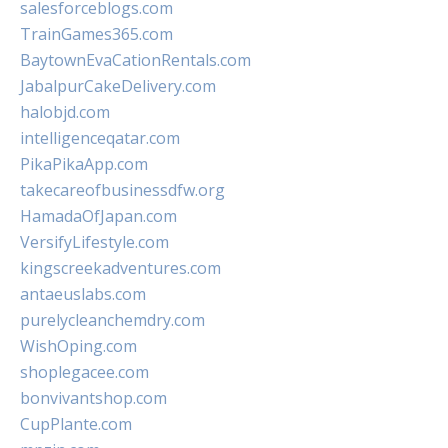
salesforceblogs.com
TrainGames365.com
BaytownEvaCationRentals.com
JabalpurCakeDelivery.com
halobjd.com
intelligenceqatar.com
PikaPikaApp.com
takecareofbusinessdfw.org
HamadaOfJapan.com
VersifyLifestyle.com
kingscreekadventures.com
antaeuslabs.com
purelycleanchemdry.com
WishOping.com
shoplegacee.com
bonvivantshop.com
CupPlante.com