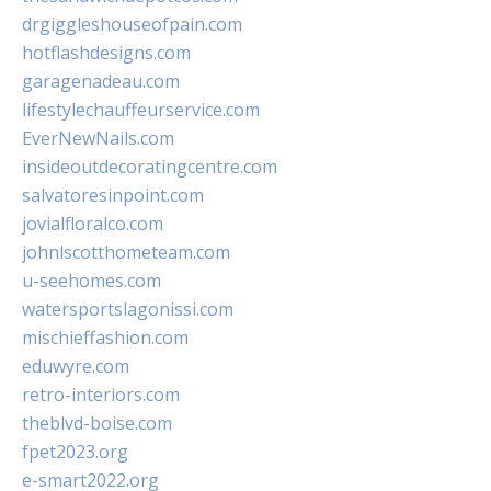
drgiggleshouseofpain.com
hotflashdesigns.com
garagenadeau.com
lifestylechauffeurservice.com
EverNewNails.com
insideoutdecoratingcentre.com
salvatoresinpoint.com
jovialfloralco.com
johnlscotthometeam.com
u-seehomes.com
watersportslagonissi.com
mischieffashion.com
eduwyre.com
retro-interiors.com
theblvd-boise.com
fpet2023.org
e-smart2022.org