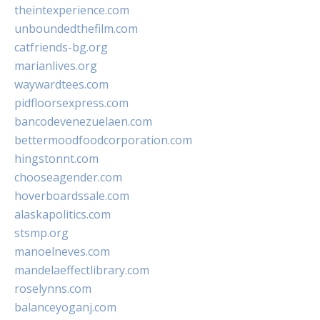
theintexperience.com
unboundedthefilm.com
catfriends-bg.org
marianlives.org
waywardtees.com
pidfloorsexpress.com
bancodevenezuelaen.com
bettermoodfoodcorporation.com
hingstonnt.com
chooseagender.com
hoverboardssale.com
alaskapolitics.com
stsmp.org
manoelneves.com
mandelaeffectlibrary.com
roselynns.com
balanceyoganj.com