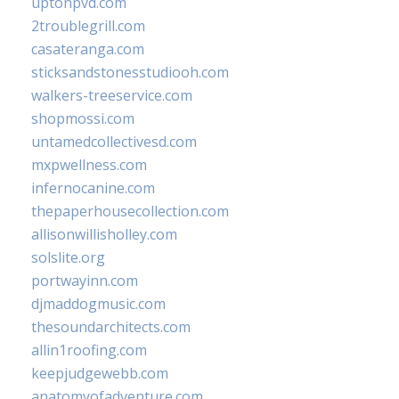
uptonpvd.com
2troublegrill.com
casateranga.com
sticksandstonesstudiooh.com
walkers-treeservice.com
shopmossi.com
untamedcollectivesd.com
mxpwellness.com
infernocanine.com
thepaperhousecollection.com
allisonwillisholley.com
solslite.org
portwayinn.com
djmaddogmusic.com
thesoundarchitects.com
allin1roofing.com
keepjudgewebb.com
anatomyofadventure.com