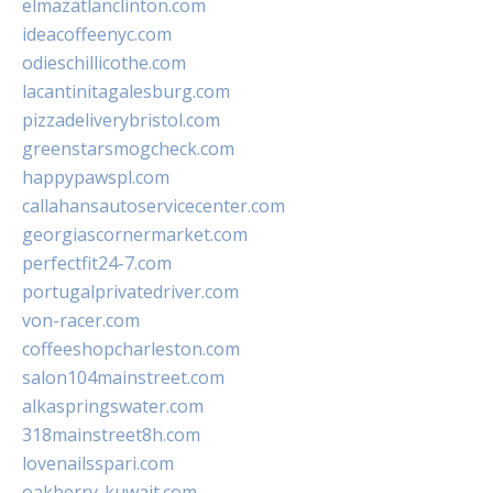
elmazatlanclinton.com
ideacoffeenyc.com
odieschillicothe.com
lacantinitagalesburg.com
pizzadeliverybristol.com
greenstarsmogcheck.com
happypawspl.com
callahansautoservicecenter.com
georgiascornermarket.com
perfectfit24-7.com
portugalprivatedriver.com
von-racer.com
coffeeshopcharleston.com
salon104mainstreet.com
alkaspringswater.com
318mainstreet8h.com
lovenailsspari.com
oakberry-kuwait.com