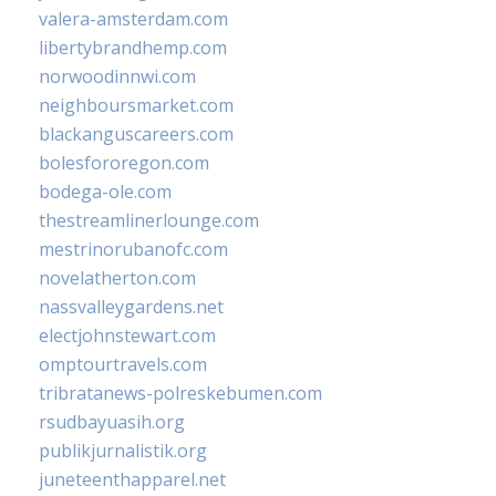
valera-amsterdam.com
libertybrandhemp.com
norwoodinnwi.com
neighboursmarket.com
blackanguscareers.com
bolesfororegon.com
bodega-ole.com
thestreamlinerlounge.com
mestrinorubanofc.com
novelatherton.com
nassvalleygardens.net
electjohnstewart.com
omptourtravels.com
tribratanews-polreskebumen.com
rsudbayuasih.org
publikjurnalistik.org
juneteenthapparel.net