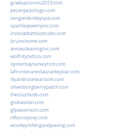
graduacionviu2023.com
pecanjackstogo.com
zengardendayspa.com
sparklejewelryinc.com
ironcladtattoostudio.com
bruinshome.com
annascleaningsvc.com
wolfcitytattoo.com
oysterbayturkeytrot.com
lafronterarestauranteybar.com
lilyandrosetearoom.com
olivesburgberrypatch.com
theslushkids.com
giobastian.com
glpascensori.com
rifloorepoxy.com
woolleymillingandpaving.com