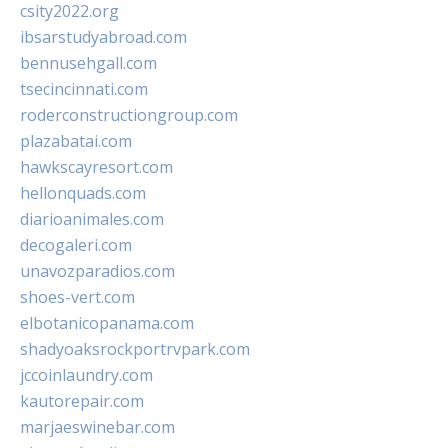
csity2022.org
ibsarstudyabroad.com
bennusehgall.com
tsecincinnati.com
roderconstructiongroup.com
plazabatai.com
hawkscayresort.com
hellonquads.com
diarioanimales.com
decogaleri.com
unavozparadios.com
shoes-vert.com
elbotanicopanama.com
shadyoaksrockportrvpark.com
jccoinlaundry.com
kautorepair.com
marjaeswinebar.com