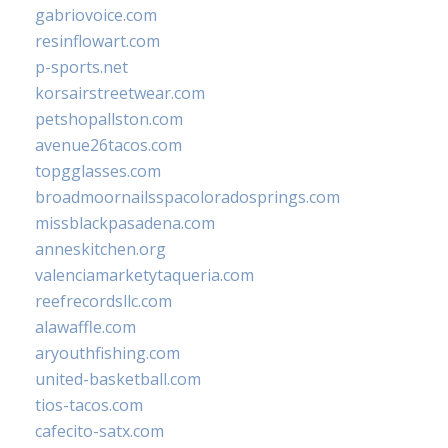
gabriovoice.com
resinflowart.com
p-sports.net
korsairstreetwear.com
petshopallston.com
avenue26tacos.com
topgglasses.com
broadmoornailsspacoloradosprings.com
missblackpasadena.com
anneskitchen.org
valenciamarketytaqueria.com
reefrecordsllc.com
alawaffle.com
aryouthfishing.com
united-basketball.com
tios-tacos.com
cafecito-satx.com