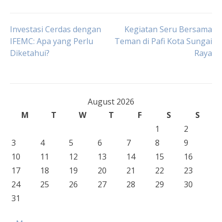
Post
Investasi Cerdas dengan
Kegiatan Seru Bersama
IFEMC: Apa yang Perlu
Teman di Pafi Kota Sungai
Diketahui?
Raya
navigation
August 2026
M
T
W
T
F
S
S
1
2
3
4
5
6
7
8
9
10
11
12
13
14
15
16
17
18
19
20
21
22
23
24
25
26
27
28
29
30
31