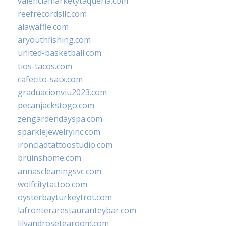
valenciamarketytaqueria.com
reefrecordsllc.com
alawaffle.com
aryouthfishing.com
united-basketball.com
tios-tacos.com
cafecito-satx.com
graduacionviu2023.com
pecanjackstogo.com
zengardendayspa.com
sparklejewelryinc.com
ironcladtattoostudio.com
bruinshome.com
annascleaningsvc.com
wolfcitytattoo.com
oysterbayturkeytrot.com
lafronterarestauranteybar.com
lilyandrosetearoom.com