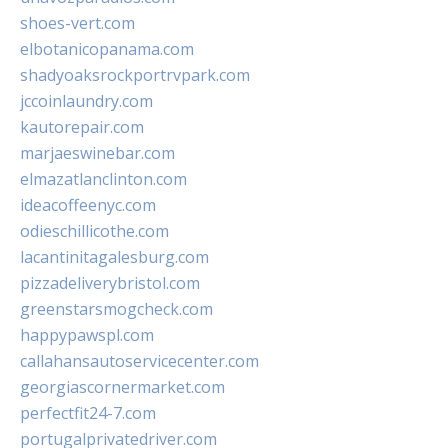
shoes-vert.com
elbotanicopanama.com
shadyoaksrockportrvpark.com
jccoinlaundry.com
kautorepair.com
marjaeswinebar.com
elmazatlanclinton.com
ideacoffeenyc.com
odieschillicothe.com
lacantinitagalesburg.com
pizzadeliverybristol.com
greenstarsmogcheck.com
happypawspl.com
callahansautoservicecenter.com
georgiascornermarket.com
perfectfit24-7.com
portugalprivatedriver.com