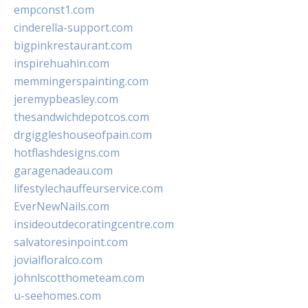
empconst1.com
cinderella-support.com
bigpinkrestaurant.com
inspirehuahin.com
memmingerspainting.com
jeremypbeasley.com
thesandwichdepotcos.com
drgiggleshouseofpain.com
hotflashdesigns.com
garagenadeau.com
lifestylechauffeurservice.com
EverNewNails.com
insideoutdecoratingcentre.com
salvatoresinpoint.com
jovialfloralco.com
johnlscotthometeam.com
u-seehomes.com