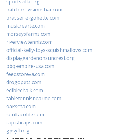
sportszilla.org
batchprovisionsbar.com
brasserie-gobette.com
musicrearte.com
morseysfarms.com
riverviewtennis.com
official-kelly-toys-squishmallows.com
displaygardenonsuncrest.org
bbq-empire-usa.com
feedstoreva.com
drogopets.com
ediblechalk.com
tabletennisnearme.com
oaksofa.com
soultacohtx.com
capishcaps.com
gpsyfl.org