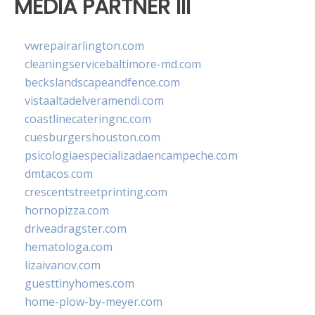
MEDIA PARTNER III
vwrepairarlington.com
cleaningservicebaltimore-md.com
beckslandscapeandfence.com
vistaaltadelveramendi.com
coastlinecateringnc.com
cuesburgershouston.com
psicologiaespecializadaencampeche.com
dmtacos.com
crescentstreetprinting.com
hornopizza.com
driveadragster.com
hematologa.com
lizaivanov.com
guesttinyhomes.com
home-plow-by-meyer.com