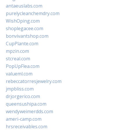
antaeuslabs.com
purelycleanchemdry.com
WishOping.com
shoplegacee.com
bonvivantshop.com
CupPlante.com
mpzin.com
stcreal.com
PopUpFlea.com
valueml.com
rebeccatorresjewelry.com
jmpbliss.com
drjorgerico.com
queensushipa.com
wendyweimerdds.com
ameri-camp.com
hrsreceivables.com