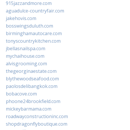
915jazzandmore.com
aguadulce-countryfair.com
jakehovis.com
bosswingsduluth.com
birminghamautocare.com
tonyscountrykitchen.com
jbellasnailspa.com
mychaihouse.com
alvisgrooming.com
thegeorginaestate.com
blythewoodseafood.com
paolosdelibangkok.com
bobacove.com
phoone24brookfield.com
mickeybarmama.com
roadwayconstructioninc.com
shopdragonflyboutique.com