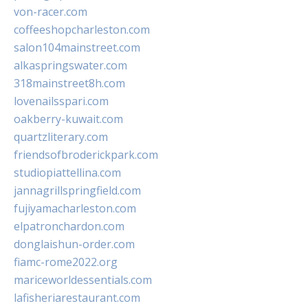
von-racer.com
coffeeshopcharleston.com
salon104mainstreet.com
alkaspringswater.com
318mainstreet8h.com
lovenailsspari.com
oakberry-kuwait.com
quartzliterary.com
friendsofbroderickpark.com
studiopiattellina.com
jannagrillspringfield.com
fujiyamacharleston.com
elpatronchardon.com
donglaishun-order.com
fiamc-rome2022.org
mariceworldessentials.com
lafisheriarestaurant.com