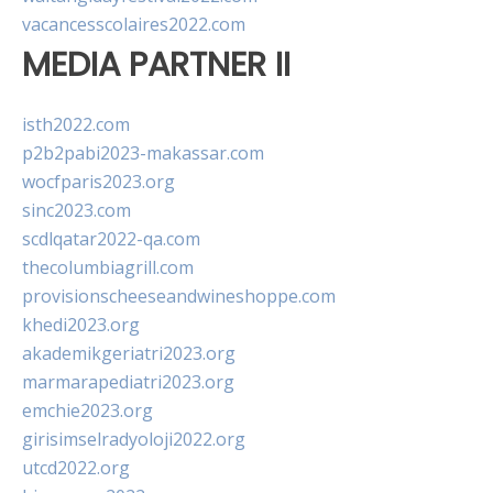
vacancesscolaires2022.com
MEDIA PARTNER II
isth2022.com
p2b2pabi2023-makassar.com
wocfparis2023.org
sinc2023.com
scdlqatar2022-qa.com
thecolumbiagrill.com
provisionscheeseandwineshoppe.com
khedi2023.org
akademikgeriatri2023.org
marmarapediatri2023.org
emchie2023.org
girisimselradyoloji2022.org
utcd2022.org