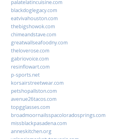
palatelatincuisine.com
blackdoglegacy.com
eatvivahouston.com
thebigshowok.com
chimeandstave.com
greatwallseafoodny.com
theloverose.com
gabriovoice.com
resinflowart.com
p-sports.net
korsairstreetwear.com
petshopallston.com
avenue26tacos.com
topgglasses.com
broadmoornailsspacoloradosprings.com
missblackpasadena.com
anneskitchen.org