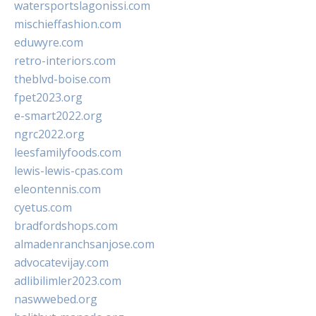
watersportslagonissi.com
mischieffashion.com
eduwyre.com
retro-interiors.com
theblvd-boise.com
fpet2023.org
e-smart2022.org
ngrc2022.org
leesfamilyfoods.com
lewis-lewis-cpas.com
eleontennis.com
cyetus.com
bradfordshops.com
almadenranchsanjose.com
advocatevijay.com
adlibilimler2023.com
naswwebed.org