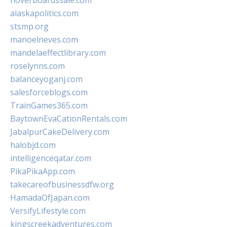
hoverboardssale.com
alaskapolitics.com
stsmp.org
manoelneves.com
mandelaeffectlibrary.com
roselynns.com
balanceyoganj.com
salesforceblogs.com
TrainGames365.com
BaytownEvaCationRentals.com
JabalpurCakeDelivery.com
halobjd.com
intelligenceqatar.com
PikaPikaApp.com
takecareofbusinessdfw.org
HamadaOfJapan.com
VersifyLifestyle.com
kingscreekadventures.com