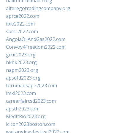
balithut-manado.org
alteregotradingcompany.org
aprce2022.com
ibie2022.com
sbcc-2022.com
AngolaOilAndGas2022.com
Convoy4Freedom2022.com
grur2023.org
hkhk2023.org
napm2023.org
apsdfd2023.org
forumausape2023.com
imkl2023.com
careerfaircsd2023.com
apsth2023.com
MedItRio2023.org
lcicon2023boston.com
waitangidayfestival2022.com