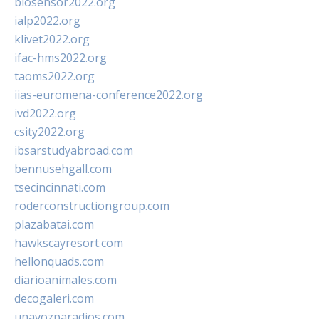
biosensor2022.org
ialp2022.org
klivet2022.org
ifac-hms2022.org
taoms2022.org
iias-euromena-conference2022.org
ivd2022.org
csity2022.org
ibsarstudyabroad.com
bennusehgall.com
tsecincinnati.com
roderconstructiongroup.com
plazabatai.com
hawkscayresort.com
hellonquads.com
diarioanimales.com
decogaleri.com
unavozparadios.com