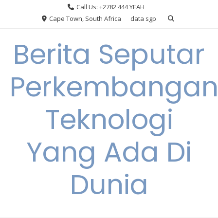
Skip
Call Us: +2782 444 YEAH
to
Cape Town, South Africa
data sgp
content
Berita Seputar
Perkembanga
Teknologi
Yang Ada Di
Dunia