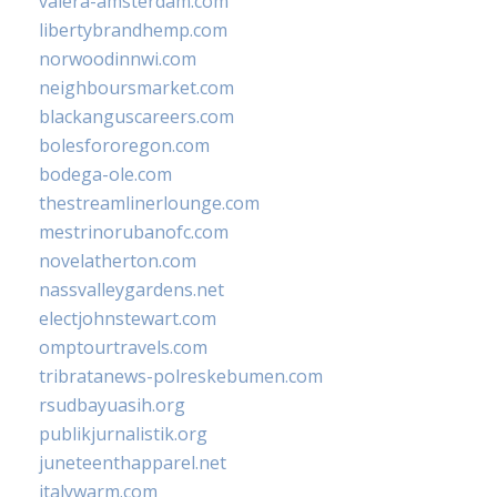
valera-amsterdam.com
libertybrandhemp.com
norwoodinnwi.com
neighboursmarket.com
blackanguscareers.com
bolesfororegon.com
bodega-ole.com
thestreamlinerlounge.com
mestrinorubanofc.com
novelatherton.com
nassvalleygardens.net
electjohnstewart.com
omptourtravels.com
tribratanews-polreskebumen.com
rsudbayuasih.org
publikjurnalistik.org
juneteenthapparel.net
italywarm.com