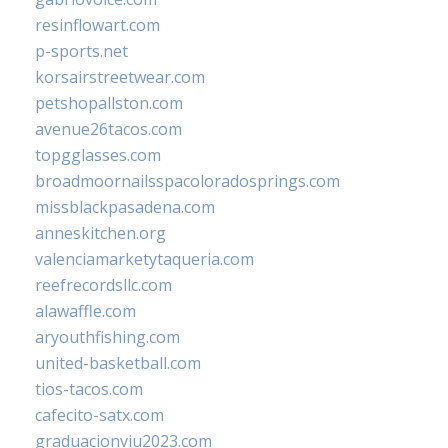
resinflowart.com
p-sports.net
korsairstreetwear.com
petshopallston.com
avenue26tacos.com
topgglasses.com
broadmoornailsspacoloradosprings.com
missblackpasadena.com
anneskitchen.org
valenciamarketytaqueria.com
reefrecordsllc.com
alawaffle.com
aryouthfishing.com
united-basketball.com
tios-tacos.com
cafecito-satx.com
graduacionviu2023.com