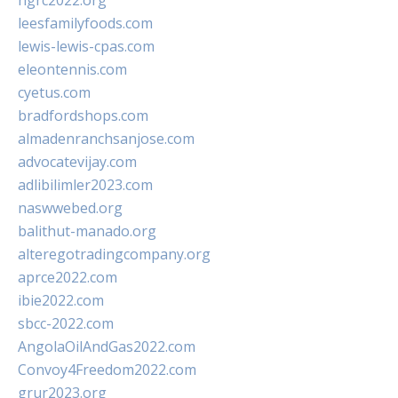
ngrc2022.org
leesfamilyfoods.com
lewis-lewis-cpas.com
eleontennis.com
cyetus.com
bradfordshops.com
almadenranchsanjose.com
advocatevijay.com
adlibilimler2023.com
naswwebed.org
balithut-manado.org
alteregotradingcompany.org
aprce2022.com
ibie2022.com
sbcc-2022.com
AngolaOilAndGas2022.com
Convoy4Freedom2022.com
grur2023.org