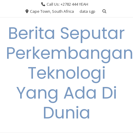
Skip
Call Us: +2782 444 YEAH
to
Cape Town, South Africa
data sgp
content
Berita Seputar
Perkembanga
Teknologi
Yang Ada Di
Dunia