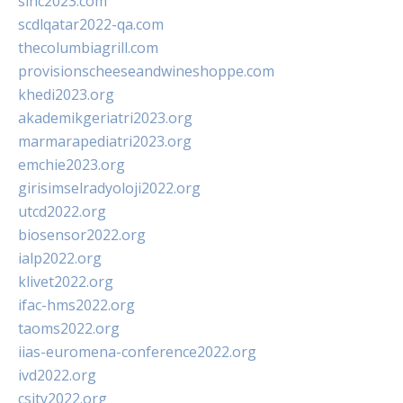
sinc2023.com
scdlqatar2022-qa.com
thecolumbiagrill.com
provisionscheeseandwineshoppe.com
khedi2023.org
akademikgeriatri2023.org
marmarapediatri2023.org
emchie2023.org
girisimselradyoloji2022.org
utcd2022.org
biosensor2022.org
ialp2022.org
klivet2022.org
ifac-hms2022.org
taoms2022.org
iias-euromena-conference2022.org
ivd2022.org
csity2022.org