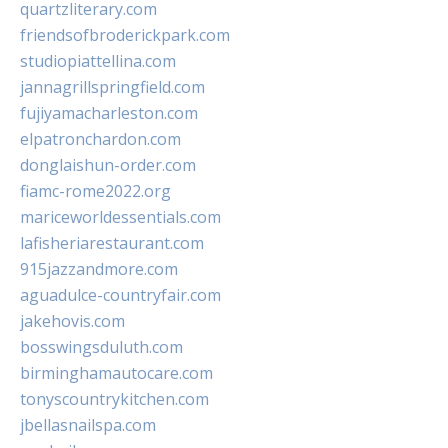
quartzliterary.com
friendsofbroderickpark.com
studiopiattellina.com
jannagrillspringfield.com
fujiyamacharleston.com
elpatronchardon.com
donglaishun-order.com
fiamc-rome2022.org
mariceworldessentials.com
lafisheriarestaurant.com
915jazzandmore.com
aguadulce-countryfair.com
jakehovis.com
bosswingsduluth.com
birminghamautocare.com
tonyscountrykitchen.com
jbellasnailspa.com