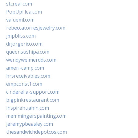
stcreal.com
PopUpFlea.com
valueml.com
rebeccatorresjewelry.com
jmpbliss.com
drjorgerico.com
queensushipa.com
wendyweimerdds.com
ameri-camp.com
hrsreceivables.com
empconst1.com
cinderella-support.com
bigpinkrestaurant.com
inspirehuahin.com
memmingerspainting.com
jeremypbeasley.com
thesandwichdepotcos.com