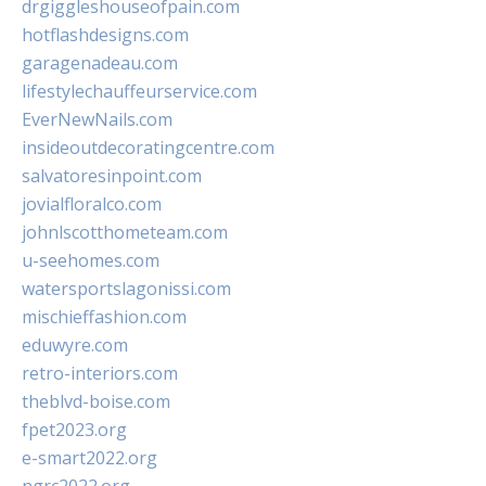
drgiggleshouseofpain.com
hotflashdesigns.com
garagenadeau.com
lifestylechauffeurservice.com
EverNewNails.com
insideoutdecoratingcentre.com
salvatoresinpoint.com
jovialfloralco.com
johnlscotthometeam.com
u-seehomes.com
watersportslagonissi.com
mischieffashion.com
eduwyre.com
retro-interiors.com
theblvd-boise.com
fpet2023.org
e-smart2022.org