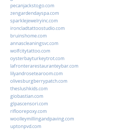
pecanjackstogo.com
zengardendayspa.com
sparklejewelryinc.com
ironcladtattoostudio.com
bruinshome.com
annascleaningsvc.com
wolfcitytattoo.com
oysterbayturkeytrot.com
lafronterarestauranteybar.com
lilyandrosetearoom.com
olivesburgberrypatch.com
theslushkids.com
giobastian.com
glpascensori.com
rifloorepoxy.com
woolleymillingandpaving.com
uptonpvd.com