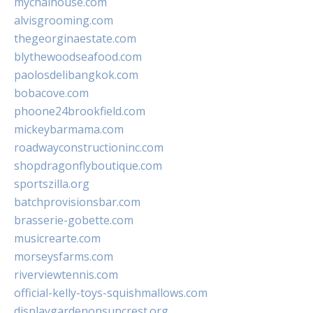
mychaihouse.com
alvisgrooming.com
thegeorginaestate.com
blythewoodseafood.com
paolosdelibangkok.com
bobacove.com
phoone24brookfield.com
mickeybarmama.com
roadwayconstructioninc.com
shopdragonflyboutique.com
sportszilla.org
batchprovisionsbar.com
brasserie-gobette.com
musicrearte.com
morseysfarms.com
riverviewtennis.com
official-kelly-toys-squishmallows.com
displaygardenonsuncrest.org