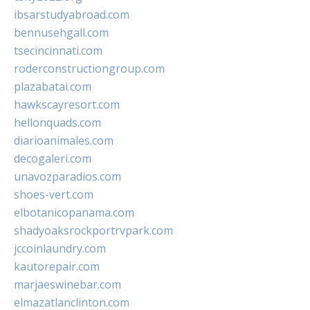
ibsarstudyabroad.com
bennusehgall.com
tsecincinnati.com
roderconstructiongroup.com
plazabatai.com
hawkscayresort.com
hellonquads.com
diarioanimales.com
decogaleri.com
unavozparadios.com
shoes-vert.com
elbotanicopanama.com
shadyoaksrockportrvpark.com
jccoinlaundry.com
kautorepair.com
marjaeswinebar.com
elmazatlanclinton.com