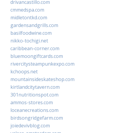
drivancastillo.com
cmmedspa.com
midletontkd.com
gardensandgrills.com
basilfoodwine.com
nikko-tochigi.net
caribbean-corner.com
bluemoongiftcards.com
rivercitysteampunkexpo.com
kchoops.net
mountainsideskateshop.com
kirtlandcitytavern.com
301nutritionspot.com
ammos-stores.com
loceanecreations.com
birdsongridgefarm.com
joiedevivblog.com