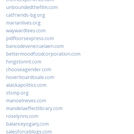
unboundedthefilm.com
catfriends-bg.org
marianlives.org
waywardtees.com
pidfloorsexpress.com
bancodevenezuelaen.com
bettermoodfoodcorporation.com
hingstonnt.com
chooseagender.com
hoverboardssale.com
alaskapolitics.com
stsmp.org
manoelneves.com
mandelaeffectlibrary.com
roselynns.com
balanceyoganj.com
salesforceblogs.com