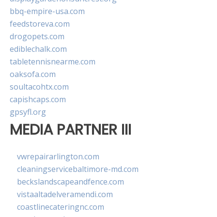
bbq-empire-usa.com
feedstoreva.com
drogopets.com
ediblechalk.com
tabletennisnearme.com
oaksofa.com
soultacohtx.com
capishcaps.com
gpsyfl.org
MEDIA PARTNER III
vwrepairarlington.com
cleaningservicebaltimore-md.com
beckslandscapeandfence.com
vistaaltadelveramendi.com
coastlinecateringnc.com