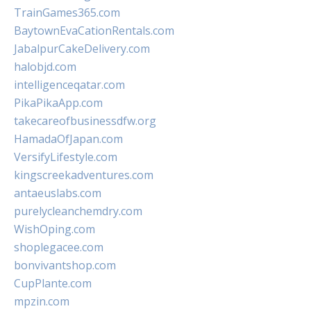
TrainGames365.com
BaytownEvaCationRentals.com
JabalpurCakeDelivery.com
halobjd.com
intelligenceqatar.com
PikaPikaApp.com
takecareofbusinessdfw.org
HamadaOfJapan.com
VersifyLifestyle.com
kingscreekadventures.com
antaeuslabs.com
purelycleanchemdry.com
WishOping.com
shoplegacee.com
bonvivantshop.com
CupPlante.com
mpzin.com