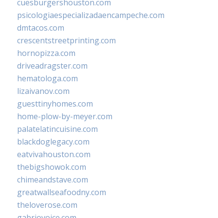
cuesburgershouston.com
psicologiaespecializadaencampeche.com
dmtacos.com
crescentstreetprinting.com
hornopizza.com
driveadragster.com
hematologa.com
lizaivanov.com
guesttinyhomes.com
home-plow-by-meyer.com
palatelatincuisine.com
blackdoglegacy.com
eatvivahouston.com
thebigshowok.com
chimeandstave.com
greatwallseafoodny.com
theloverose.com
gabriovoice.com