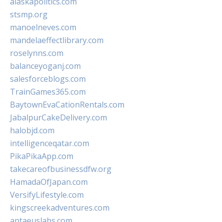
alaskapolitics.com
stsmp.org
manoelneves.com
mandelaeffectlibrary.com
roselynns.com
balanceyoganj.com
salesforceblogs.com
TrainGames365.com
BaytownEvaCationRentals.com
JabalpurCakeDelivery.com
halobjd.com
intelligenceqatar.com
PikaPikaApp.com
takecareofbusinessdfw.org
HamadaOfJapan.com
VersifyLifestyle.com
kingscreekadventures.com
antaeuslabs.com