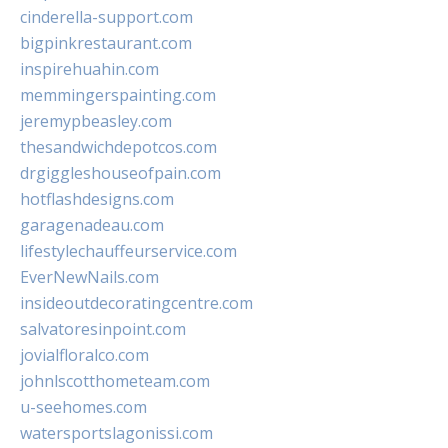
cinderella-support.com
bigpinkrestaurant.com
inspirehuahin.com
memmingerspainting.com
jeremypbeasley.com
thesandwichdepotcos.com
drgiggleshouseofpain.com
hotflashdesigns.com
garagenadeau.com
lifestylechauffeurservice.com
EverNewNails.com
insideoutdecoratingcentre.com
salvatoresinpoint.com
jovialfloralco.com
johnlscotthometeam.com
u-seehomes.com
watersportslagonissi.com