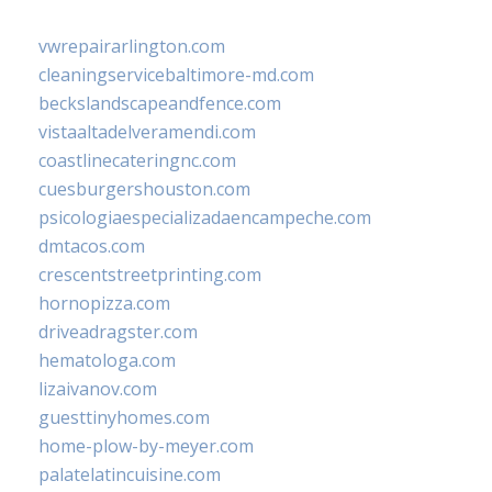
vwrepairarlington.com
cleaningservicebaltimore-md.com
beckslandscapeandfence.com
vistaaltadelveramendi.com
coastlinecateringnc.com
cuesburgershouston.com
psicologiaespecializadaencampeche.com
dmtacos.com
crescentstreetprinting.com
hornopizza.com
driveadragster.com
hematologa.com
lizaivanov.com
guesttinyhomes.com
home-plow-by-meyer.com
palatelatincuisine.com