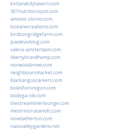
kirtlandcitytavern.com
301nutritionspot.com
ammos-stores.com
loceanecreations.com
birdsongridgefarm.com
joiedevivblog.com
valera-amsterdam.com
libertybrandhemp.com
norwoodinnwi.com
neighboursmarket.com
blackanguscareers.com
bolesfororegon.com
bodega-ole.com
thestreamlinerlounge.com
mestrinorubanofc.com
novelatherton.com
nassvalleygardens.net