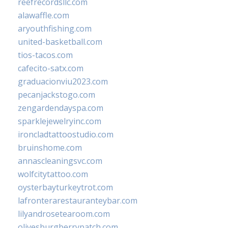
reefrecordsllc.com
alawaffle.com
aryouthfishing.com
united-basketball.com
tios-tacos.com
cafecito-satx.com
graduacionviu2023.com
pecanjackstogo.com
zengardendayspa.com
sparklejewelryinc.com
ironcladtattoostudio.com
bruinshome.com
annascleaningsvc.com
wolfcitytattoo.com
oysterbayturkeytrot.com
lafronterarestauranteybar.com
lilyandrosetearoom.com
olivesburgberrypatch.com