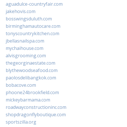
aguadulce-countryfair.com
jakehovis.com
bosswingsduluth.com
birminghamautocare.com
tonyscountrykitchen.com
jbellasnailspa.com
mychaihouse.com
alvisgrooming.com
thegeorginaestate.com
blythewoodseafood.com
paolosdelibangkok.com
bobacove.com
phoone24brookfield.com
mickeybarmama.com
roadwayconstructioninc.com
shopdragonflyboutique.com
sportszilla.org