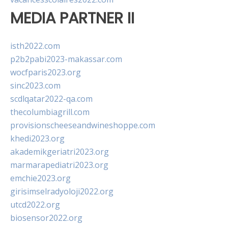
MEDIA PARTNER II
isth2022.com
p2b2pabi2023-makassar.com
wocfparis2023.org
sinc2023.com
scdlqatar2022-qa.com
thecolumbiagrill.com
provisionscheeseandwineshoppe.com
khedi2023.org
akademikgeriatri2023.org
marmarapediatri2023.org
emchie2023.org
girisimselradyoloji2022.org
utcd2022.org
biosensor2022.org