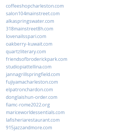
coffeeshopcharleston.com
salon104mainstreet.com
alkaspringswater.com
318mainstreet8h.com
lovenailsspari.com
oakberry-kuwait.com
quartzliterary.com
friendsofbroderickpark.com
studiopiattellina.com
jannagrillspringfield.com
fujiyamacharleston.com
elpatronchardon.com
donglaishun-order.com
fiamc-rome2022.org
mariceworldessentials.com
lafisheriarestaurant.com
915jazzandmore.com