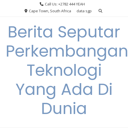
Skip
Call Us: +2782 444 YEAH
to
Cape Town, South Africa
data sgp
content
Berita Seputar
Perkembanga
Teknologi
Yang Ada Di
Dunia