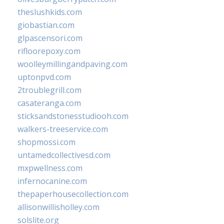
theslushkids.com
giobastian.com
glpascensori.com
rifloorepoxy.com
woolleymillingandpaving.com
uptonpvd.com
2troublegrill.com
casateranga.com
sticksandstonesstudiooh.com
walkers-treeservice.com
shopmossi.com
untamedcollectivesd.com
mxpwellness.com
infernocanine.com
thepaperhousecollection.com
allisonwillisholley.com
solslite.org