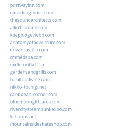
portwayinn.com
djmaddogmusic.com
thesoundarchitects.com
allin1roofing.com
keepjudgewebb.com
anatomyofadventure.com
drivancastillo.com
cmmedspa.com
midletontkd.com
gardensandgrills.com
basilfoodwine.com
nikko-tochigi.net
caribbean-corner.com
bluemoongiftcards.com
rivercitysteampunkexpo.com
kchoops.net
mountainsideskateshop.com