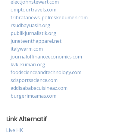
electjohnstewart.com
omptourtravels.com
tribratanews-polreskebumen.com
rsudbayuasih.org
publikjurnalistik.org
juneteenthapparel.net
italywarm.com
journaloffinanceeconomics.com
kvk-kumari.org
foodscienceandtechnology.com
scisportsscience.com
addisababacuisineaz.com
burgerimcamas.com
Link Alternatif
Live HK