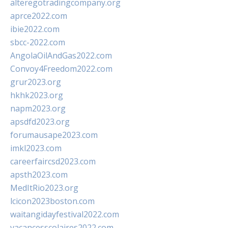
alteregotradingcompany.org
aprce2022.com
ibie2022.com
sbcc-2022.com
AngolaOilAndGas2022.com
Convoy4Freedom2022.com
grur2023.org
hkhk2023.org
napm2023.org
apsdfd2023.org
forumausape2023.com
imkl2023.com
careerfaircsd2023.com
apsth2023.com
MedItRio2023.org
lcicon2023boston.com
waitangidayfestival2022.com
vacancesscolaires2022.com