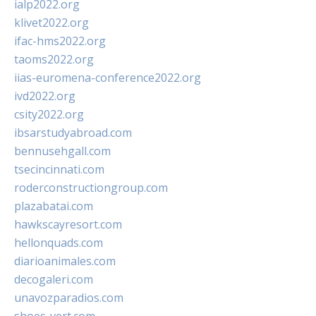
ialp2022.org
klivet2022.org
ifac-hms2022.org
taoms2022.org
iias-euromena-conference2022.org
ivd2022.org
csity2022.org
ibsarstudyabroad.com
bennusehgall.com
tsecincinnati.com
roderconstructiongroup.com
plazabatai.com
hawkscayresort.com
hellonquads.com
diarioanimales.com
decogaleri.com
unavozparadios.com