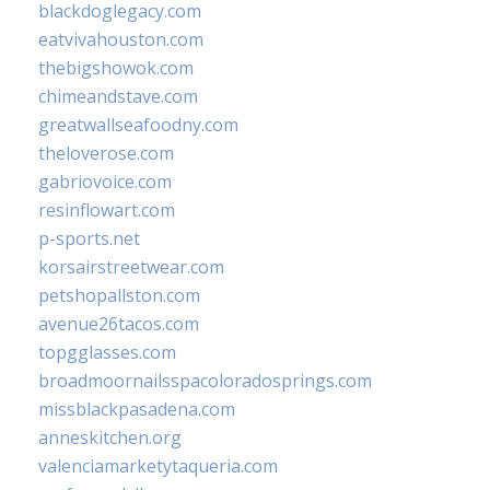
blackdoglegacy.com
eatvivahouston.com
thebigshowok.com
chimeandstave.com
greatwallseafoodny.com
theloverose.com
gabriovoice.com
resinflowart.com
p-sports.net
korsairstreetwear.com
petshopallston.com
avenue26tacos.com
topgglasses.com
broadmoornailsspacoloradosprings.com
missblackpasadena.com
anneskitchen.org
valenciamarketytaqueria.com