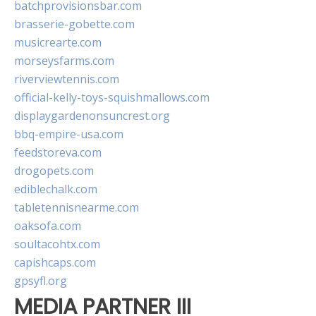
batchprovisionsbar.com
brasserie-gobette.com
musicrearte.com
morseysfarms.com
riverviewtennis.com
official-kelly-toys-squishmallows.com
displaygardenonsuncrest.org
bbq-empire-usa.com
feedstoreva.com
drogopets.com
ediblechalk.com
tabletennisnearme.com
oaksofa.com
soultacohtx.com
capishcaps.com
gpsyfl.org
MEDIA PARTNER III