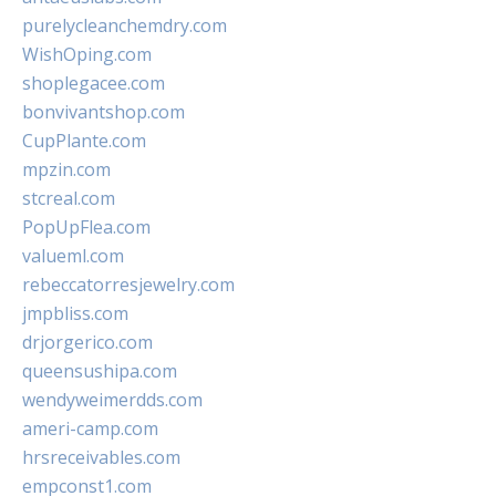
purelycleanchemdry.com
WishOping.com
shoplegacee.com
bonvivantshop.com
CupPlante.com
mpzin.com
stcreal.com
PopUpFlea.com
valueml.com
rebeccatorresjewelry.com
jmpbliss.com
drjorgerico.com
queensushipa.com
wendyweimerdds.com
ameri-camp.com
hrsreceivables.com
empconst1.com