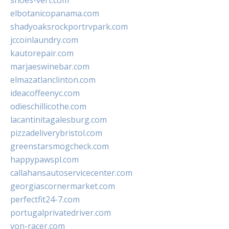
shoes-vert.com
elbotanicopanama.com
shadyoaksrockportrvpark.com
jccoinlaundry.com
kautorepair.com
marjaeswinebar.com
elmazatlanclinton.com
ideacoffeenyc.com
odieschillicothe.com
lacantinitagalesburg.com
pizzadeliverybristol.com
greenstarsmogcheck.com
happypawspl.com
callahansautoservicecenter.com
georgiascornermarket.com
perfectfit24-7.com
portugalprivatedriver.com
von-racer.com