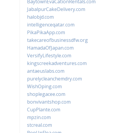
BaytownEvaCationRentals.com
JabalpurCakeDelivery.com
halobjd.com
intelligenceqatar.com
PikaPikaApp.com
takecareofbusinessdfw.org
HamadaOfJapan.com
VersifyLifestyle.com
kingscreekadventures.com
antaeuslabs.com
purelycleanchemdry.com
WishOping.com
shoplegacee.com
bonvivantshop.com
CupPlante.com
mpzin.com
stcreal.com
PopUpFlea.com