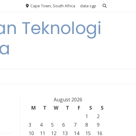
Cape Town, South Africa
data sgp
an Teknologi
ia
August 2026
M
T
W
T
F
S
S
1
2
3
4
5
6
7
8
9
10
11
12
13
14
15
16