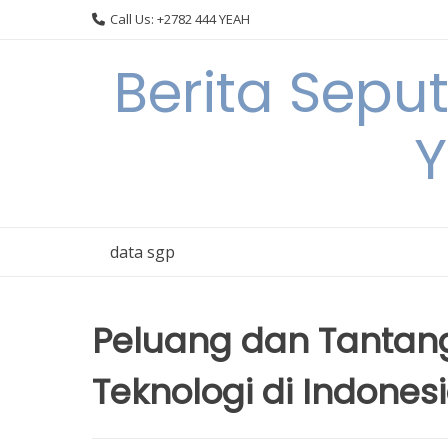
Skip
Call Us: +2782 444 YEAH
to
content
Berita Sepu
Y
data sgp
Peluang dan Tanta
Teknologi di Indones