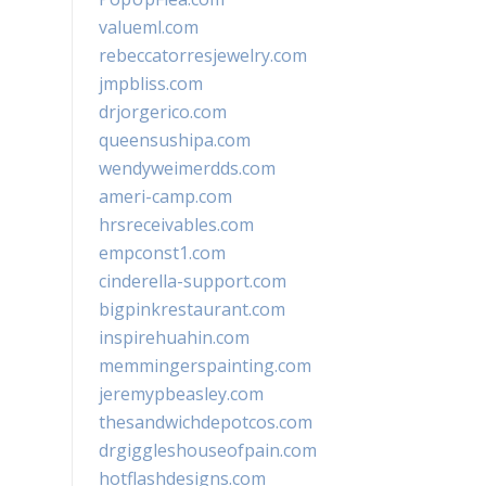
valueml.com
rebeccatorresjewelry.com
jmpbliss.com
drjorgerico.com
queensushipa.com
wendyweimerdds.com
ameri-camp.com
hrsreceivables.com
empconst1.com
cinderella-support.com
bigpinkrestaurant.com
inspirehuahin.com
memmingerspainting.com
jeremypbeasley.com
thesandwichdepotcos.com
drgiggleshouseofpain.com
hotflashdesigns.com