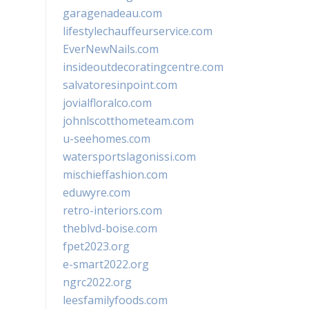
garagenadeau.com
lifestylechauffeurservice.com
EverNewNails.com
insideoutdecoratingcentre.com
salvatoresinpoint.com
jovialfloralco.com
johnlscotthometeam.com
u-seehomes.com
watersportslagonissi.com
mischieffashion.com
eduwyre.com
retro-interiors.com
theblvd-boise.com
fpet2023.org
e-smart2022.org
ngrc2022.org
leesfamilyfoods.com