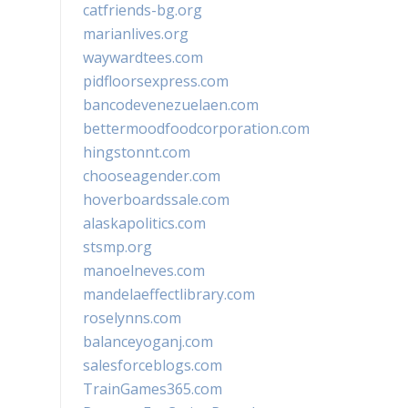
catfriends-bg.org
marianlives.org
waywardtees.com
pidfloorsexpress.com
bancodevenezuelaen.com
bettermoodfoodcorporation.com
hingstonnt.com
chooseagender.com
hoverboardssale.com
alaskapolitics.com
stsmp.org
manoelneves.com
mandelaeffectlibrary.com
roselynns.com
balanceyoganj.com
salesforceblogs.com
TrainGames365.com