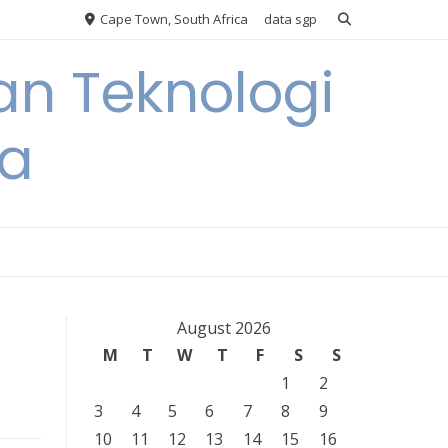
Cape Town, South Africa
data sgp
an Teknologi
ia
August 2026
M
T
W
T
F
S
S
1
2
3
4
5
6
7
8
9
10
11
12
13
14
15
16