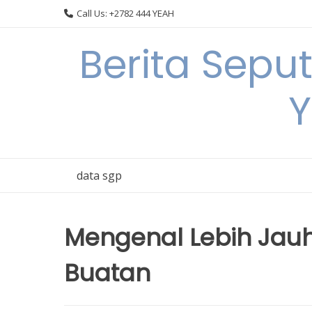
Skip
Call Us: +2782 444 YEAH
to
content
Berita Sepu
Y
data sgp
Mengenal Lebih Jau
Buatan