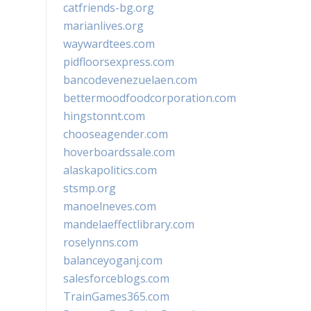
catfriends-bg.org
marianlives.org
waywardtees.com
pidfloorsexpress.com
bancodevenezuelaen.com
bettermoodfoodcorporation.com
hingstonnt.com
chooseagender.com
hoverboardssale.com
alaskapolitics.com
stsmp.org
manoelneves.com
mandelaeffectlibrary.com
roselynns.com
balanceyoganj.com
salesforceblogs.com
TrainGames365.com