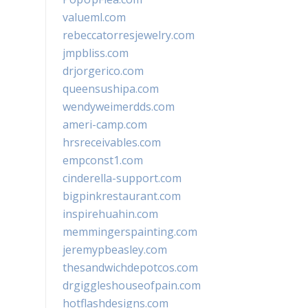
valueml.com
rebeccatorresjewelry.com
jmpbliss.com
drjorgerico.com
queensushipa.com
wendyweimerdds.com
ameri-camp.com
hrsreceivables.com
empconst1.com
cinderella-support.com
bigpinkrestaurant.com
inspirehuahin.com
memmingerspainting.com
jeremypbeasley.com
thesandwichdepotcos.com
drgiggleshouseofpain.com
hotflashdesigns.com