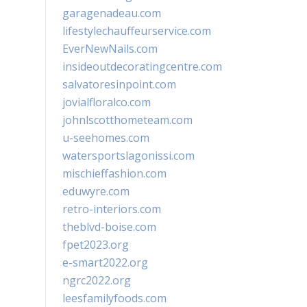
garagenadeau.com
lifestylechauffeurservice.com
EverNewNails.com
insideoutdecoratingcentre.com
salvatoresinpoint.com
jovialfloralco.com
johnlscotthometeam.com
u-seehomes.com
watersportslagonissi.com
mischieffashion.com
eduwyre.com
retro-interiors.com
theblvd-boise.com
fpet2023.org
e-smart2022.org
ngrc2022.org
leesfamilyfoods.com