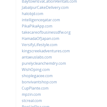
BaytownEvaCationRentals.com
JabalpurCakeDelivery.com
halobjd.com
intelligenceqatar.com
PikaPikaApp.com
takecareofbusinessdfw.org
HamadaOfJapan.com
VersifyLifestyle.com
kingscreekadventures.com
antaeuslabs.com
purelycleanchemdry.com
WishOping.com
shoplegacee.com
bonvivantshop.com
CupPlante.com
mpzin.com
stcreal.com
PopUpFlea.com