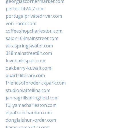
georgiascornermarket.com
perfectfit24-7.com
portugalprivatedriver.com
von-racer.com
coffeeshopcharleston.com
salon104mainstreet.com
alkaspringswater.com
318mainstreet8h.com
lovenailsspari.com
oakberry-kuwait.com
quartzliterary.com
friendsofbroderickpark.com
studiopiattellina.com
jannagrillspringfield.com
fujiyamacharleston.com
elpatronchardon.com
donglaishun-order.com
fiamc-rome2022.org