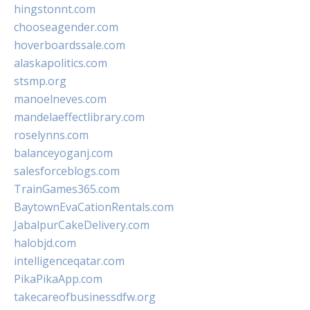
hingstonnt.com
chooseagender.com
hoverboardssale.com
alaskapolitics.com
stsmp.org
manoelneves.com
mandelaeffectlibrary.com
roselynns.com
balanceyoganj.com
salesforceblogs.com
TrainGames365.com
BaytownEvaCationRentals.com
JabalpurCakeDelivery.com
halobjd.com
intelligenceqatar.com
PikaPikaApp.com
takecareofbusinessdfw.org