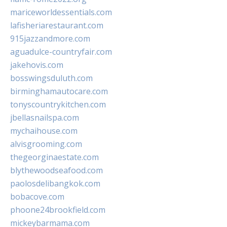
mariceworldessentials.com
lafisheriarestaurant.com
915jazzandmore.com
aguadulce-countryfair.com
jakehovis.com
bosswingsduluth.com
birminghamautocare.com
tonyscountrykitchen.com
jbellasnailspa.com
mychaihouse.com
alvisgrooming.com
thegeorginaestate.com
blythewoodseafood.com
paolosdelibangkok.com
bobacove.com
phoone24brookfield.com
mickeybarmama.com