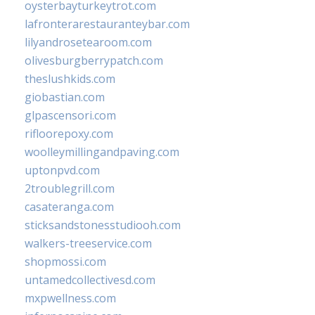
oysterbayturkeytrot.com
lafronterarestauranteybar.com
lilyandrosetearoom.com
olivesburgberrypatch.com
theslushkids.com
giobastian.com
glpascensori.com
rifloorepoxy.com
woolleymillingandpaving.com
uptonpvd.com
2troublegrill.com
casateranga.com
sticksandstonesstudiooh.com
walkers-treeservice.com
shopmossi.com
untamedcollectivesd.com
mxpwellness.com