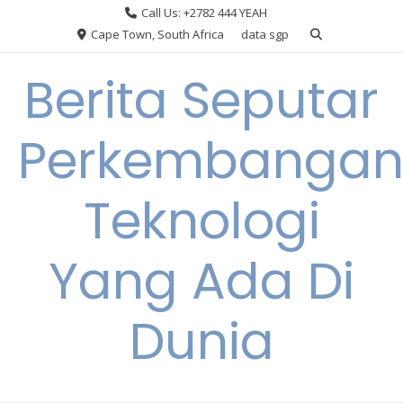
Skip
Call Us: +2782 444 YEAH
to
Cape Town, South Africa
data sgp
content
Berita Seputar
Perkembanga
Teknologi
Yang Ada Di
Dunia