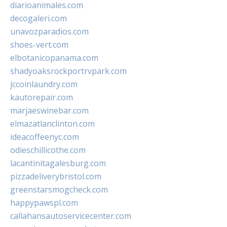
diarioanimales.com
decogaleri.com
unavozparadios.com
shoes-vert.com
elbotanicopanama.com
shadyoaksrockportrvpark.com
jccoinlaundry.com
kautorepair.com
marjaeswinebar.com
elmazatlanclinton.com
ideacoffeenyc.com
odieschillicothe.com
lacantinitagalesburg.com
pizzadeliverybristol.com
greenstarsmogcheck.com
happypawspl.com
callahansautoservicecenter.com