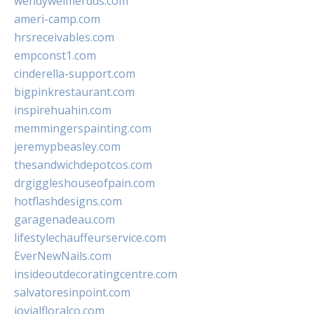
wendyweimerdds.com
ameri-camp.com
hrsreceivables.com
empconst1.com
cinderella-support.com
bigpinkrestaurant.com
inspirehuahin.com
memmingerspainting.com
jeremypbeasley.com
thesandwichdepotcos.com
drgiggleshouseofpain.com
hotflashdesigns.com
garagenadeau.com
lifestylechauffeurservice.com
EverNewNails.com
insideoutdecoratingcentre.com
salvatoresinpoint.com
jovialfloralco.com