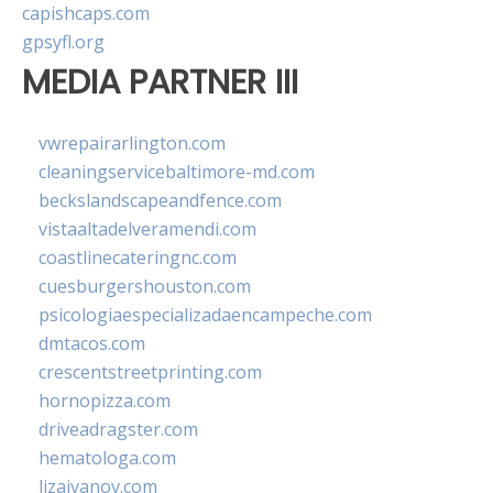
capishcaps.com
gpsyfl.org
MEDIA PARTNER III
vwrepairarlington.com
cleaningservicebaltimore-md.com
beckslandscapeandfence.com
vistaaltadelveramendi.com
coastlinecateringnc.com
cuesburgershouston.com
psicologiaespecializadaencampeche.com
dmtacos.com
crescentstreetprinting.com
hornopizza.com
driveadragster.com
hematologa.com
lizaivanov.com