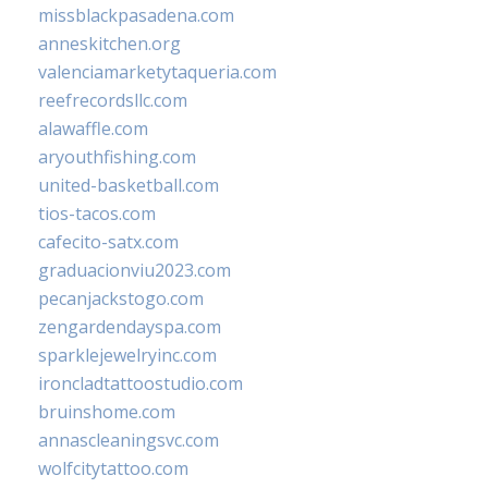
missblackpasadena.com
anneskitchen.org
valenciamarketytaqueria.com
reefrecordsllc.com
alawaffle.com
aryouthfishing.com
united-basketball.com
tios-tacos.com
cafecito-satx.com
graduacionviu2023.com
pecanjackstogo.com
zengardendayspa.com
sparklejewelryinc.com
ironcladtattoostudio.com
bruinshome.com
annascleaningsvc.com
wolfcitytattoo.com