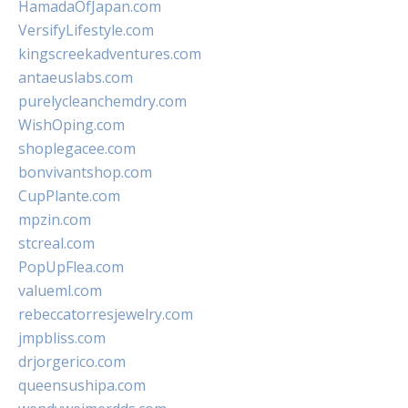
HamadaOfJapan.com
VersifyLifestyle.com
kingscreekadventures.com
antaeuslabs.com
purelycleanchemdry.com
WishOping.com
shoplegacee.com
bonvivantshop.com
CupPlante.com
mpzin.com
stcreal.com
PopUpFlea.com
valueml.com
rebeccatorresjewelry.com
jmpbliss.com
drjorgerico.com
queensushipa.com