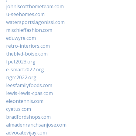
johnlscotthometeam.com
u-seehomes.com
watersportslagonissi.com
mischieffashion.com
eduwyre.com
retro-interiors.com
theblvd-boise.com
fpet2023.org
e-smart2022.org
ngrc2022.org
leesfamilyfoods.com
lewis-lewis-cpas.com
eleontennis.com
cyetus.com
bradfordshops.com
almadenranchsanjose.com
advocatevijay.com