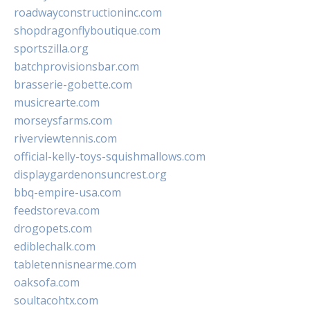
roadwayconstructioninc.com
shopdragonflyboutique.com
sportszilla.org
batchprovisionsbar.com
brasserie-gobette.com
musicrearte.com
morseysfarms.com
riverviewtennis.com
official-kelly-toys-squishmallows.com
displaygardenonsuncrest.org
bbq-empire-usa.com
feedstoreva.com
drogopets.com
ediblechalk.com
tabletennisnearme.com
oaksofa.com
soultacohtx.com