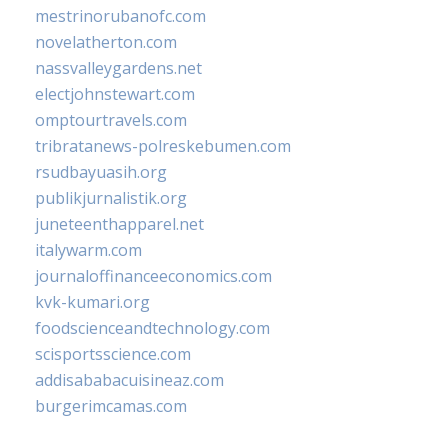
mestrinorubanofc.com
novelatherton.com
nassvalleygardens.net
electjohnstewart.com
omptourtravels.com
tribratanews-polreskebumen.com
rsudbayuasih.org
publikjurnalistik.org
juneteenthapparel.net
italywarm.com
journaloffinanceeconomics.com
kvk-kumari.org
foodscienceandtechnology.com
scisportsscience.com
addisababacuisineaz.com
burgerimcamas.com