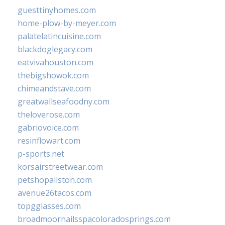
guesttinyhomes.com
home-plow-by-meyer.com
palatelatincuisine.com
blackdoglegacy.com
eatvivahouston.com
thebigshowok.com
chimeandstave.com
greatwallseafoodny.com
theloverose.com
gabriovoice.com
resinflowart.com
p-sports.net
korsairstreetwear.com
petshopallston.com
avenue26tacos.com
topgglasses.com
broadmoornailsspacoloradosprings.com