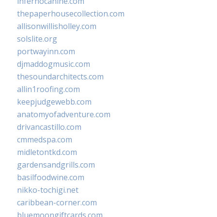
infernocanine.com
thepaperhousecollection.com
allisonwillisholley.com
solslite.org
portwayinn.com
djmaddogmusic.com
thesoundarchitects.com
allin1roofing.com
keepjudgewebb.com
anatomyofadventure.com
drivancastillo.com
cmmedspa.com
midletontkd.com
gardensandgrills.com
basilfoodwine.com
nikko-tochigi.net
caribbean-corner.com
bluemoongiftcards.com