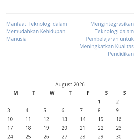
Post
Manfaat Teknologi dalam
Mengintegrasikan
Memudahkan Kehidupan
Teknologi dalam
Manusia
Pembelajaran untuk
navigation
Meningkatkan Kualitas
Pendidikan
August 2026
M
T
W
T
F
S
S
1
2
3
4
5
6
7
8
9
10
11
12
13
14
15
16
17
18
19
20
21
22
23
24
25
26
27
28
29
30