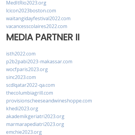
MedItRio2023.org
lcicon2023boston.com
waitangidayfestival2022.com
vacancesscolaires2022.com
MEDIA PARTNER II
isth2022.com
p2b2pabi2023-makassar.com
wocfparis2023.org
sinc2023.com
scdlqatar2022-qa.com
thecolumbiagrill.com
provisionscheeseandwineshoppe.com
khedi2023.org
akademikgeriatri2023.org
marmarapediatri2023.org
emchie2023.org