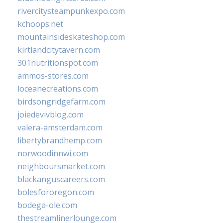
rivercitysteampunkexpo.com
kchoops.net
mountainsideskateshop.com
kirtlandcitytavern.com
301nutritionspot.com
ammos-stores.com
loceanecreations.com
birdsongridgefarm.com
joiedevivblog.com
valera-amsterdam.com
libertybrandhemp.com
norwoodinnwi.com
neighboursmarket.com
blackanguscareers.com
bolesfororegon.com
bodega-ole.com
thestreamlinerlounge.com