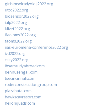
girisimselradyoloji2022.org
utcd2022.org
biosensor2022.org
ialp2022.org
klivet2022.org
ifac-hms2022.org
taoms2022.org
iias-euromena-conference2022.org
ivd2022.org
csity2022.org
ibsarstudyabroad.com
bennusehgall.com
tsecincinnati.com
roderconstructiongroup.com
plazabatai.com
hawkscayresort.com
hellonquads.com