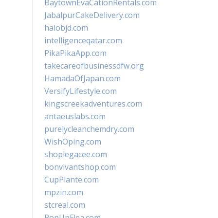
BaytownEvaCationRentals.com
JabalpurCakeDelivery.com
halobjd.com
intelligenceqatar.com
PikaPikaApp.com
takecareofbusinessdfw.org
HamadaOfJapan.com
VersifyLifestyle.com
kingscreekadventures.com
antaeuslabs.com
purelycleanchemdry.com
WishOping.com
shoplegacee.com
bonvivantshop.com
CupPlante.com
mpzin.com
stcreal.com
PopUpFlea.com