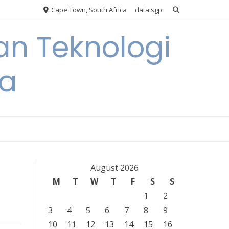
Cape Town, South Africa
data sgp
an Teknologi
ia
August 2026
M
T
W
T
F
S
S
1
2
3
4
5
6
7
8
9
10
11
12
13
14
15
16