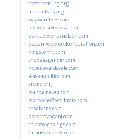
catfriends-bg.org
marianlives.org
waywardtees.com
pidfloorsexpress.com
bancodevenezuelaen.com
bettermoodfoodcorporation.com
hingstonnt.com
chooseagender.com
hoverboardssale.com
alaskapolitics.com
stsmp.org
manoelneves.com
mandelaeffectlibrary.com
roselynns.com
balanceyoganj.com
salesforceblogs.com
TrainGames365.com