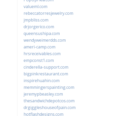
valueml.com
rebeccatorresjewelry.com
jmpbliss.com
drjorgerico.com
queensushipa.com
wendyweimerdds.com
ameri-camp.com
hrsreceivables.com
empconst1.com
cinderella-support.com
bigpinkrestaurant.com
inspirehuahin.com
memmingerspainting.com
jeremypbeasley.com
thesandwichdepotcos.com
drgiggleshouseofpain.com
hotflashdesigns.com