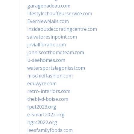
garagenadeau.com
lifestylechauffeurservice.com
EverNewNails.com
insideoutdecoratingcentre.com
salvatoresinpoint.com
jovialfloralco.com
johnlscotthometeam.com
u-seehomes.com
watersportslagonissi.com
mischieffashion.com
eduwyre.com
retro-interiors.com
theblvd-boise.com
fpet2023.org
e-smart2022.org
ngrc2022.org
leesfamilyfoods.com