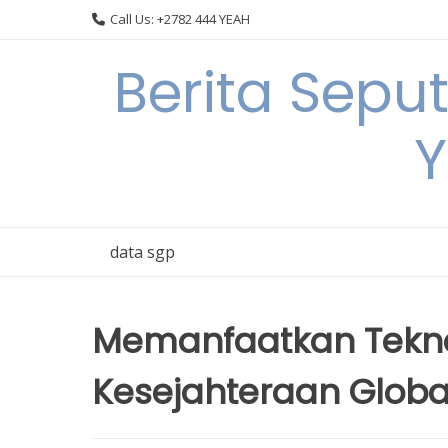
Skip
Call Us: +2782 444 YEAH
to
content
Berita Sepu
Y
data sgp
Memanfaatkan Tekno
Kesejahteraan Globa