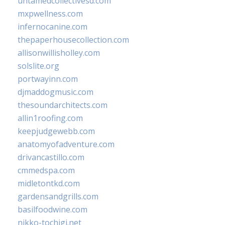
untamedcollectivesd.com
mxpwellness.com
infernocanine.com
thepaperhousecollection.com
allisonwillisholley.com
solslite.org
portwayinn.com
djmaddogmusic.com
thesoundarchitects.com
allin1roofing.com
keepjudgewebb.com
anatomyofadventure.com
drivancastillo.com
cmmedspa.com
midletontkd.com
gardensandgrills.com
basilfoodwine.com
nikko-tochigi.net