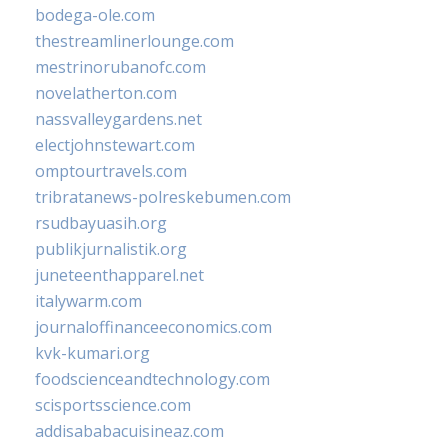
bodega-ole.com
thestreamlinerlounge.com
mestrinorubanofc.com
novelatherton.com
nassvalleygardens.net
electjohnstewart.com
omptourtravels.com
tribratanews-polreskebumen.com
rsudbayuasih.org
publikjurnalistik.org
juneteenthapparel.net
italywarm.com
journaloffinanceeconomics.com
kvk-kumari.org
foodscienceandtechnology.com
scisportsscience.com
addisababacuisineaz.com