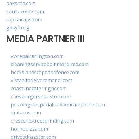
oaksofa.com
soultacohtx.com
capishcaps.com
gpsyfl.org
MEDIA PARTNER III
vwrepairarlington.com
cleaningservicebaltimore-md.com
beckslandscapeandfence.com
vistaaltadelveramendi.com
coastlinecateringnc.com
cuesburgershouston.com
psicologiaespecializadaencampeche.com
dmtacos.com
crescentstreetprinting.com
hornopizza.com
driveadragster.com