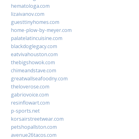
hematologa.com
lizaivanov.com
guesttinyhomes.com
home-plow-by-meyer.com
palatelatincuisine.com
blackdoglegacy.com
eatvivahouston.com
thebigshowok.com
chimeandstave.com
greatwallseafoodny.com
theloverose.com
gabriovoice.com
resinflowart.com
p-sports.net
korsairstreetwear.com
petshopallston.com
avenue26tacos.com