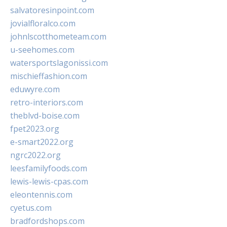
salvatoresinpoint.com
jovialfloralco.com
johnlscotthometeam.com
u-seehomes.com
watersportslagonissi.com
mischieffashion.com
eduwyre.com
retro-interiors.com
theblvd-boise.com
fpet2023.org
e-smart2022.org
ngrc2022.org
leesfamilyfoods.com
lewis-lewis-cpas.com
eleontennis.com
cyetus.com
bradfordshops.com