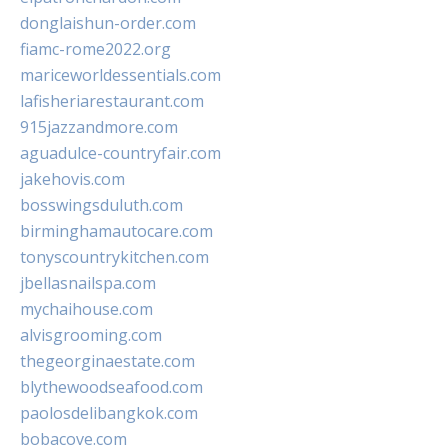
donglaishun-order.com
fiamc-rome2022.org
mariceworldessentials.com
lafisheriarestaurant.com
915jazzandmore.com
aguadulce-countryfair.com
jakehovis.com
bosswingsduluth.com
birminghamautocare.com
tonyscountrykitchen.com
jbellasnailspa.com
mychaihouse.com
alvisgrooming.com
thegeorginaestate.com
blythewoodseafood.com
paolosdelibangkok.com
bobacove.com