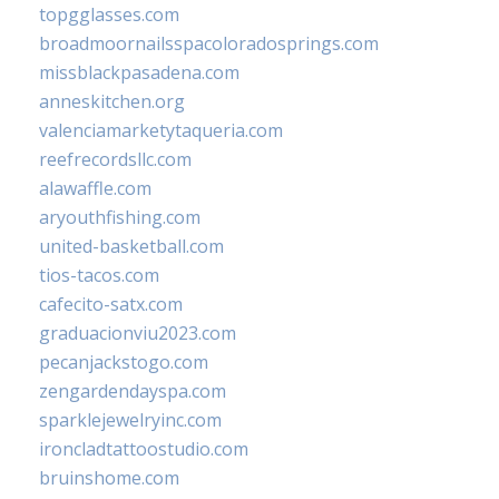
topgglasses.com
broadmoornailsspacoloradosprings.com
missblackpasadena.com
anneskitchen.org
valenciamarketytaqueria.com
reefrecordsllc.com
alawaffle.com
aryouthfishing.com
united-basketball.com
tios-tacos.com
cafecito-satx.com
graduacionviu2023.com
pecanjackstogo.com
zengardendayspa.com
sparklejewelryinc.com
ironcladtattoostudio.com
bruinshome.com