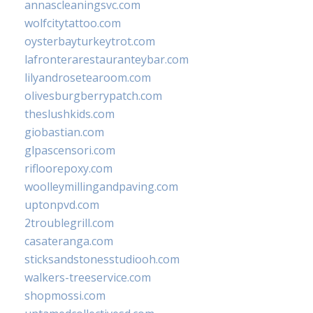
annascleaningsvc.com
wolfcitytattoo.com
oysterbayturkeytrot.com
lafronterarestauranteybar.com
lilyandrosetearoom.com
olivesburgberrypatch.com
theslushkids.com
giobastian.com
glpascensori.com
rifloorepoxy.com
woolleymillingandpaving.com
uptonpvd.com
2troublegrill.com
casateranga.com
sticksandstonesstudiooh.com
walkers-treeservice.com
shopmossi.com