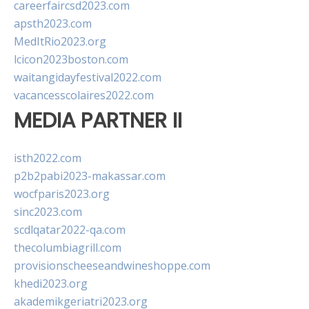
careerfaircsd2023.com
apsth2023.com
MedItRio2023.org
lcicon2023boston.com
waitangidayfestival2022.com
vacancesscolaires2022.com
MEDIA PARTNER II
isth2022.com
p2b2pabi2023-makassar.com
wocfparis2023.org
sinc2023.com
scdlqatar2022-qa.com
thecolumbiagrill.com
provisionscheeseandwineshoppe.com
khedi2023.org
akademikgeriatri2023.org