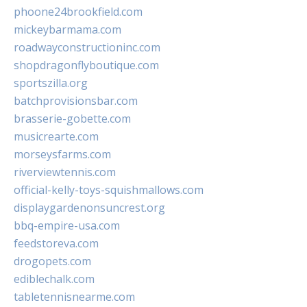
phoone24brookfield.com
mickeybarmama.com
roadwayconstructioninc.com
shopdragonflyboutique.com
sportszilla.org
batchprovisionsbar.com
brasserie-gobette.com
musicrearte.com
morseysfarms.com
riverviewtennis.com
official-kelly-toys-squishmallows.com
displaygardenonsuncrest.org
bbq-empire-usa.com
feedstoreva.com
drogopets.com
ediblechalk.com
tabletennisnearme.com