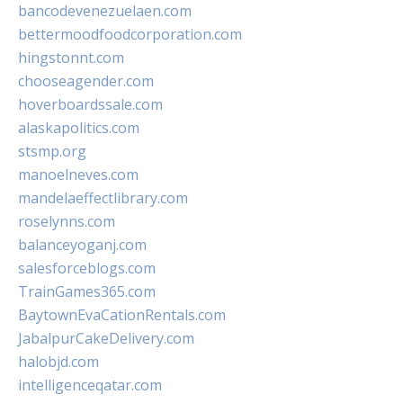
bancodevenezuelaen.com
bettermoodfoodcorporation.com
hingstonnt.com
chooseagender.com
hoverboardssale.com
alaskapolitics.com
stsmp.org
manoelneves.com
mandelaeffectlibrary.com
roselynns.com
balanceyoganj.com
salesforceblogs.com
TrainGames365.com
BaytownEvaCationRentals.com
JabalpurCakeDelivery.com
halobjd.com
intelligenceqatar.com