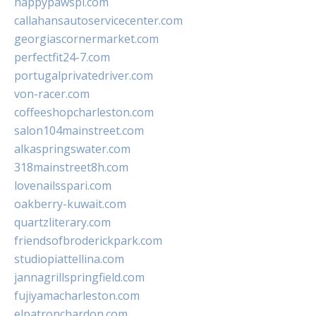
happypawspl.com
callahansautoservicecenter.com
georgiascornermarket.com
perfectfit24-7.com
portugalprivatedriver.com
von-racer.com
coffeeshopcharleston.com
salon104mainstreet.com
alkaspringswater.com
318mainstreet8h.com
lovenailsspari.com
oakberry-kuwait.com
quartzliterary.com
friendsofbroderickpark.com
studiopiattellina.com
jannagrillspringfield.com
fujiyamacharleston.com
elpatronchardon.com