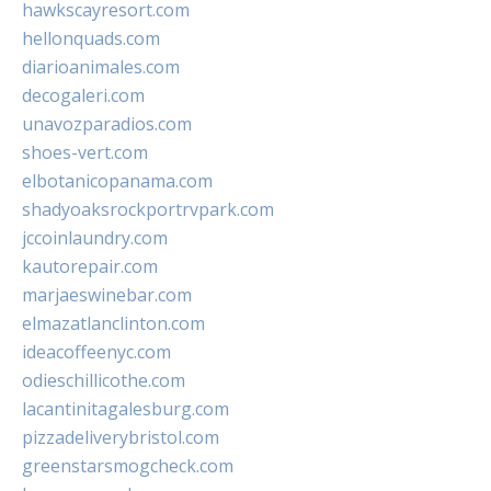
hawkscayresort.com
hellonquads.com
diarioanimales.com
decogaleri.com
unavozparadios.com
shoes-vert.com
elbotanicopanama.com
shadyoaksrockportrvpark.com
jccoinlaundry.com
kautorepair.com
marjaeswinebar.com
elmazatlanclinton.com
ideacoffeenyc.com
odieschillicothe.com
lacantinitagalesburg.com
pizzadeliverybristol.com
greenstarsmogcheck.com