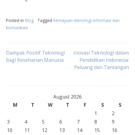
Posted in
Blog
Tagged
kemajuan teknologi informasi dan
komunikasi
Post
Dampak Positif Teknologi
Inovasi Teknologi dalam
bagi Keseharian Manusia
Pendidikan Indonesia:
Peluang dan Tantangan
navigation
August 2026
M
T
W
T
F
S
S
1
2
3
4
5
6
7
8
9
10
11
12
13
14
15
16