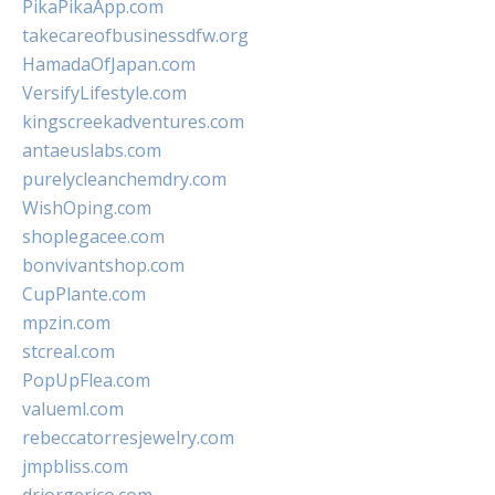
PikaPikaApp.com
takecareofbusinessdfw.org
HamadaOfJapan.com
VersifyLifestyle.com
kingscreekadventures.com
antaeuslabs.com
purelycleanchemdry.com
WishOping.com
shoplegacee.com
bonvivantshop.com
CupPlante.com
mpzin.com
stcreal.com
PopUpFlea.com
valueml.com
rebeccatorresjewelry.com
jmpbliss.com