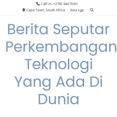
Skip
Call Us: +2782 444 YEAH
to
Cape Town, South Africa
data sgp
content
Berita Seputar
Perkembanga
Teknologi
Yang Ada Di
Dunia