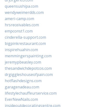
drjorgerico.com
queensushipa.com
wendyweimerdds.com
ameri-camp.com
hrsreceivables.com
empconst1.com
cinderella-support.com
bigpinkrestaurant.com
inspirehuahin.com
memmingerspainting.com
jeremypbeasley.com
thesandwichdepotcos.com
drgiggleshouseofpain.com
hotflashdesigns.com
garagenadeau.com
lifestylechauffeurservice.com
EverNewNails.com
insideoutdecoratingcentre.com