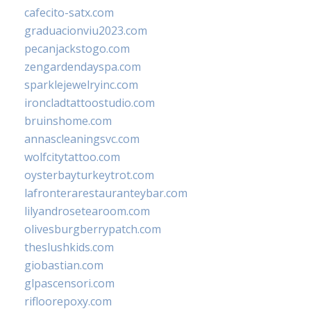
cafecito-satx.com
graduacionviu2023.com
pecanjackstogo.com
zengardendayspa.com
sparklejewelryinc.com
ironcladtattoostudio.com
bruinshome.com
annascleaningsvc.com
wolfcitytattoo.com
oysterbayturkeytrot.com
lafronterarestauranteybar.com
lilyandrosetearoom.com
olivesburgberrypatch.com
theslushkids.com
giobastian.com
glpascensori.com
rifloorepoxy.com