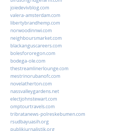
joiedevivblog.com
valera-amsterdam.com
libertybrandhemp.com
norwoodinnwi.com
neighboursmarket.com
blackanguscareers.com
bolesfororegon.com
bodega-ole.com
thestreamlinerlounge.com
mestrinorubanofc.com
novelatherton.com
nassvalleygardens.net
electjohnstewart.com
omptourtravels.com
tribratanews-polreskebumen.com
rsudbayuasih.org
publikjurnalistik.org