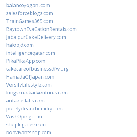
balanceyoganj.com
salesforceblogs.com
TrainGames365.com
BaytownEvaCationRentals.com
JabalpurCakeDelivery.com
halobjd.com
intelligenceqatar.com
PikaPikaApp.com
takecareofbusinessdfw.org
HamadaOfJapan.com
VersifyLifestyle.com
kingscreekadventures.com
antaeuslabs.com
purelycleanchemdry.com
WishOping.com
shoplegacee.com
bonvivantshop.com