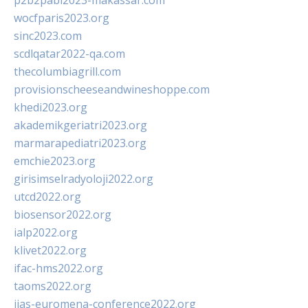
p2b2pabi2023-makassar.com
wocfparis2023.org
sinc2023.com
scdlqatar2022-qa.com
thecolumbiagrill.com
provisionscheeseandwineshoppe.com
khedi2023.org
akademikgeriatri2023.org
marmarapediatri2023.org
emchie2023.org
girisimselradyoloji2022.org
utcd2022.org
biosensor2022.org
ialp2022.org
klivet2022.org
ifac-hms2022.org
taoms2022.org
iias-euromena-conference2022.org