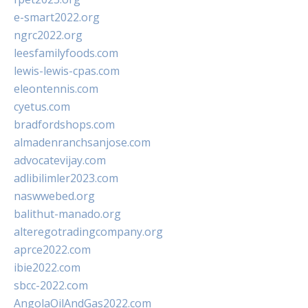
e-smart2022.org
ngrc2022.org
leesfamilyfoods.com
lewis-lewis-cpas.com
eleontennis.com
cyetus.com
bradfordshops.com
almadenranchsanjose.com
advocatevijay.com
adlibilimler2023.com
naswwebed.org
balithut-manado.org
alteregotradingcompany.org
aprce2022.com
ibie2022.com
sbcc-2022.com
AngolaOilAndGas2022.com