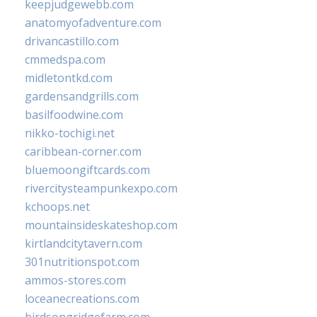
keepjudgewebb.com
anatomyofadventure.com
drivancastillo.com
cmmedspa.com
midletontkd.com
gardensandgrills.com
basilfoodwine.com
nikko-tochigi.net
caribbean-corner.com
bluemoongiftcards.com
rivercitysteampunkexpo.com
kchoops.net
mountainsideskateshop.com
kirtlandcitytavern.com
301nutritionspot.com
ammos-stores.com
loceanecreations.com
birdsongridgefarm.com