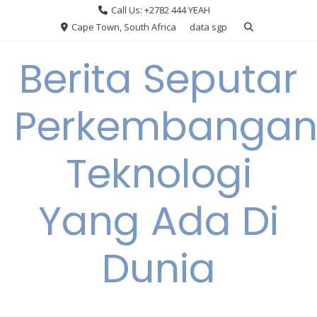
Skip
Call Us: +2782 444 YEAH
to
Cape Town, South Africa
data sgp
content
Berita Seputar
Perkembanga
Teknologi
Yang Ada Di
Dunia