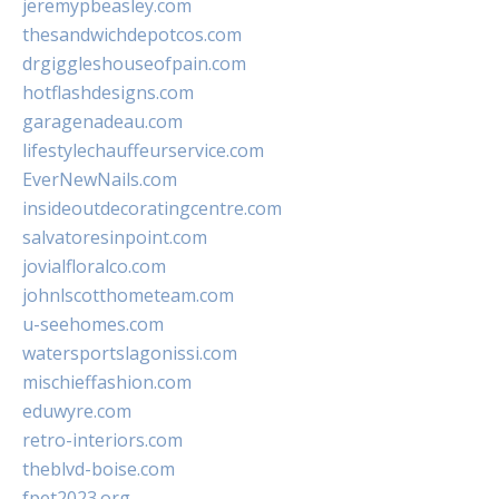
jeremypbeasley.com
thesandwichdepotcos.com
drgiggleshouseofpain.com
hotflashdesigns.com
garagenadeau.com
lifestylechauffeurservice.com
EverNewNails.com
insideoutdecoratingcentre.com
salvatoresinpoint.com
jovialfloralco.com
johnlscotthometeam.com
u-seehomes.com
watersportslagonissi.com
mischieffashion.com
eduwyre.com
retro-interiors.com
theblvd-boise.com
fpet2023.org