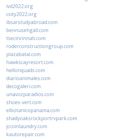
ivd2022.org
csity2022.org
ibsarstudyabroad.com
bennusehgall.com
tsecincinnati.com
roderconstructiongroup.com
plazabatai.com
hawkscayresort.com
hellonquads.com
diarioanimales.com
decogaleri.com
unavozparadios.com
shoes-vert.com
elbotanicopanama.com
shadyoaksrockportrvpark.com
jccoinlaundry.com
kautorepair.com