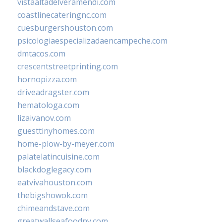
vistaaltadelveramendi.com
coastlinecateringnc.com
cuesburgershouston.com
psicologiaespecializadaencampeche.com
dmtacos.com
crescentstreetprinting.com
hornopizza.com
driveadragster.com
hematologa.com
lizaivanov.com
guesttinyhomes.com
home-plow-by-meyer.com
palatelatincuisine.com
blackdoglegacy.com
eatvivahouston.com
thebigshowok.com
chimeandstave.com
greatwallseafoodny.com