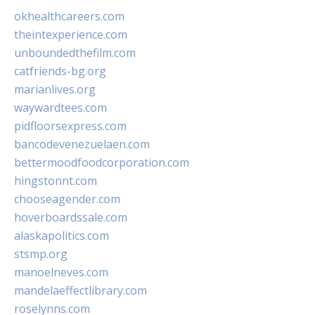
okhealthcareers.com
theintexperience.com
unboundedthefilm.com
catfriends-bg.org
marianlives.org
waywardtees.com
pidfloorsexpress.com
bancodevenezuelaen.com
bettermoodfoodcorporation.com
hingstonnt.com
chooseagender.com
hoverboardssale.com
alaskapolitics.com
stsmp.org
manoelneves.com
mandelaeffectlibrary.com
roselynns.com