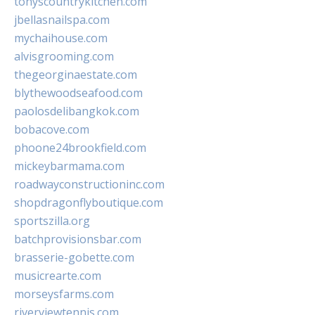
tonyscountrykitchen.com
jbellasnailspa.com
mychaihouse.com
alvisgrooming.com
thegeorginaestate.com
blythewoodseafood.com
paolosdelibangkok.com
bobacove.com
phoone24brookfield.com
mickeybarmama.com
roadwayconstructioninc.com
shopdragonflyboutique.com
sportszilla.org
batchprovisionsbar.com
brasserie-gobette.com
musicrearte.com
morseysfarms.com
riverviewtennis.com