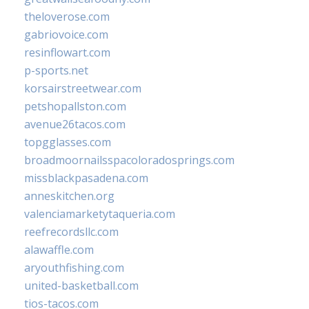
theloverose.com
gabriovoice.com
resinflowart.com
p-sports.net
korsairstreetwear.com
petshopallston.com
avenue26tacos.com
topgglasses.com
broadmoornailsspacoloradosprings.com
missblackpasadena.com
anneskitchen.org
valenciamarketytaqueria.com
reefrecordsllc.com
alawaffle.com
aryouthfishing.com
united-basketball.com
tios-tacos.com