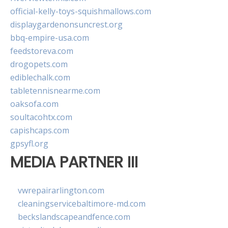
official-kelly-toys-squishmallows.com
displaygardenonsuncrest.org
bbq-empire-usa.com
feedstoreva.com
drogopets.com
ediblechalk.com
tabletennisnearme.com
oaksofa.com
soultacohtx.com
capishcaps.com
gpsyfl.org
MEDIA PARTNER III
vwrepairarlington.com
cleaningservicebaltimore-md.com
beckslandscapeandfence.com