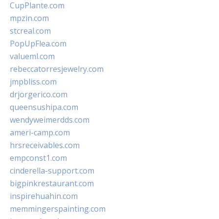
CupPlante.com
mpzin.com
stcreal.com
PopUpFlea.com
valueml.com
rebeccatorresjewelry.com
jmpbliss.com
drjorgerico.com
queensushipa.com
wendyweimerdds.com
ameri-camp.com
hrsreceivables.com
empconst1.com
cinderella-support.com
bigpinkrestaurant.com
inspirehuahin.com
memmingerspainting.com