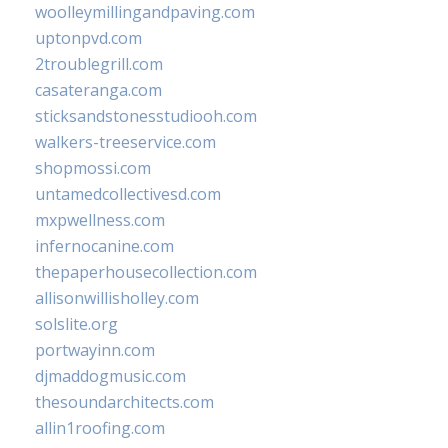
woolleymillingandpaving.com
uptonpvd.com
2troublegrill.com
casateranga.com
sticksandstonesstudiooh.com
walkers-treeservice.com
shopmossi.com
untamedcollectivesd.com
mxpwellness.com
infernocanine.com
thepaperhousecollection.com
allisonwillisholley.com
solslite.org
portwayinn.com
djmaddogmusic.com
thesoundarchitects.com
allin1roofing.com