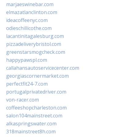
marjaeswinebar.com
elmazatlanclinton.com
ideacoffeenyc.com
odieschillicothe.com
lacantinitagalesburg.com
pizzadeliverybristol.com
greenstarsmogcheck.com
happypawspl.com
callahansautoservicecenter.com
georgiascornermarket.com
perfectfit24-7.com
portugalprivatedriver.com
von-racer.com
coffeeshopcharleston.com
salon104mainstreet.com
alkaspringswater.com
318mainstreet8h.com