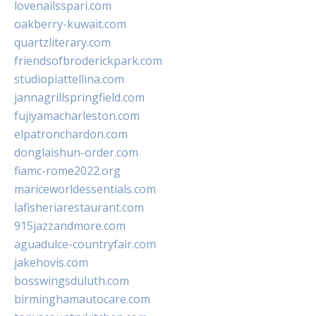
lovenailsspari.com
oakberry-kuwait.com
quartzliterary.com
friendsofbroderickpark.com
studiopiattellina.com
jannagrillspringfield.com
fujiyamacharleston.com
elpatronchardon.com
donglaishun-order.com
fiamc-rome2022.org
mariceworldessentials.com
lafisheriarestaurant.com
915jazzandmore.com
aguadulce-countryfair.com
jakehovis.com
bosswingsduluth.com
birminghamautocare.com