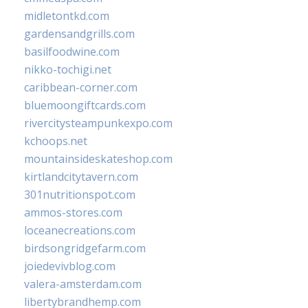
midletontkd.com
gardensandgrills.com
basilfoodwine.com
nikko-tochigi.net
caribbean-corner.com
bluemoongiftcards.com
rivercitysteampunkexpo.com
kchoops.net
mountainsideskateshop.com
kirtlandcitytavern.com
301nutritionspot.com
ammos-stores.com
loceanecreations.com
birdsongridgefarm.com
joiedevivblog.com
valera-amsterdam.com
libertybrandhemp.com