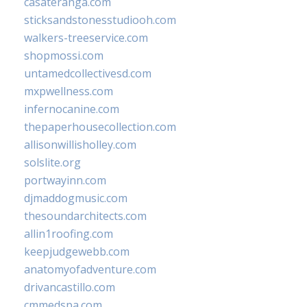
casateranga.com
sticksandstonesstudiooh.com
walkers-treeservice.com
shopmossi.com
untamedcollectivesd.com
mxpwellness.com
infernocanine.com
thepaperhousecollection.com
allisonwillisholley.com
solslite.org
portwayinn.com
djmaddogmusic.com
thesoundarchitects.com
allin1roofing.com
keepjudgewebb.com
anatomyofadventure.com
drivancastillo.com
cmmedspa.com