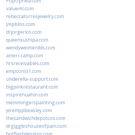
PopUpFlea.com
valueml.com
rebeccatorresjewelry.com
jmpbliss.com
drjorgerico.com
queensushipa.com
wendyweimerdds.com
ameri-camp.com
hrsreceivables.com
empconst1.com
cinderella-support.com
bigpinkrestaurant.com
inspirehuahin.com
memmingerspainting.com
jeremypbeasley.com
thesandwichdepotcos.com
drgiggleshouseofpain.com
hotflashdesigns.com