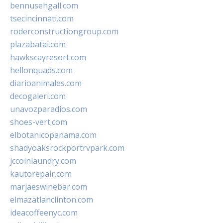
bennusehgall.com
tsecincinnati.com
roderconstructiongroup.com
plazabatai.com
hawkscayresort.com
hellonquads.com
diarioanimales.com
decogaleri.com
unavozparadios.com
shoes-vert.com
elbotanicopanama.com
shadyoaksrockportrvpark.com
jccoinlaundry.com
kautorepair.com
marjaeswinebar.com
elmazatlanclinton.com
ideacoffeenyc.com