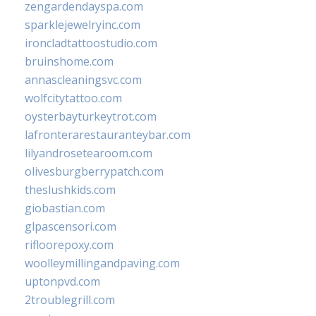
zengardendayspa.com
sparklejewelryinc.com
ironcladtattoostudio.com
bruinshome.com
annascleaningsvc.com
wolfcitytattoo.com
oysterbayturkeytrot.com
lafronterarestauranteybar.com
lilyandrosetearoom.com
olivesburgberrypatch.com
theslushkids.com
giobastian.com
glpascensori.com
rifloorepoxy.com
woolleymillingandpaving.com
uptonpvd.com
2troublegrill.com