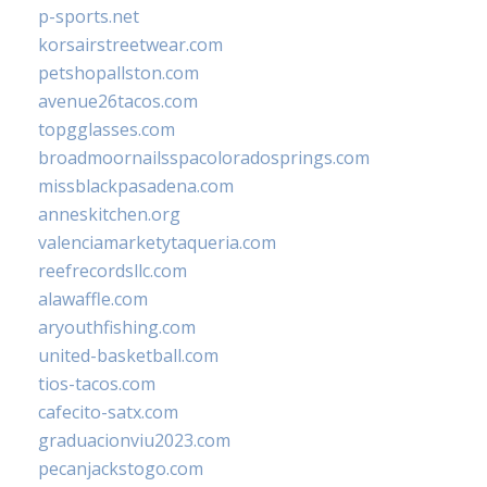
p-sports.net
korsairstreetwear.com
petshopallston.com
avenue26tacos.com
topgglasses.com
broadmoornailsspacoloradosprings.com
missblackpasadena.com
anneskitchen.org
valenciamarketytaqueria.com
reefrecordsllc.com
alawaffle.com
aryouthfishing.com
united-basketball.com
tios-tacos.com
cafecito-satx.com
graduacionviu2023.com
pecanjackstogo.com