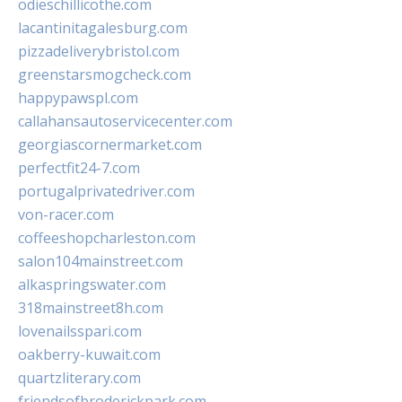
odieschillicothe.com
lacantinitagalesburg.com
pizzadeliverybristol.com
greenstarsmogcheck.com
happypawspl.com
callahansautoservicecenter.com
georgiascornermarket.com
perfectfit24-7.com
portugalprivatedriver.com
von-racer.com
coffeeshopcharleston.com
salon104mainstreet.com
alkaspringswater.com
318mainstreet8h.com
lovenailsspari.com
oakberry-kuwait.com
quartzliterary.com
friendsofbroderickpark.com