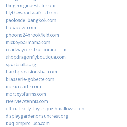
thegeorginaestate.com
blythewoodseafood.com
paolosdelibangkok.com
bobacove.com
phoone24brookfield.com
mickeybarmama.com
roadwayconstructioninc.com
shopdragonflyboutique.com
sportszilla.org
batchprovisionsbar.com
brasserie-gobette.com
musicrearte.com
morseysfarms.com
riverviewtennis.com
official-kelly-toys-squishmallows.com
displaygardenonsuncrest.org
bbq-empire-usa.com