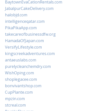
BaytownEvaCationRentals.com
JabalpurCakeDelivery.com
halobjd.com
intelligenceqatar.com
PikaPikaApp.com
takecareofbusinessdfw.org
HamadaOfJapan.com
VersifyLifestyle.com
kingscreekadventures.com
antaeuslabs.com
purelycleanchemdry.com
WishOping.com
shoplegacee.com
bonvivantshop.com
CupPlante.com
mpzin.com
stcreal.com