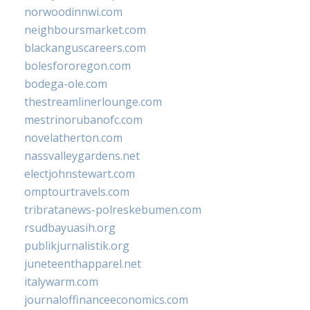
norwoodinnwi.com
neighboursmarket.com
blackanguscareers.com
bolesfororegon.com
bodega-ole.com
thestreamlinerlounge.com
mestrinorubanofc.com
novelatherton.com
nassvalleygardens.net
electjohnstewart.com
omptourtravels.com
tribratanews-polreskebumen.com
rsudbayuasih.org
publikjurnalistik.org
juneteenthapparel.net
italywarm.com
journaloffinanceeconomics.com