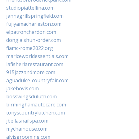
studiopiattellina.com
jannagrillspringfield.com
fujiyamacharleston.com
elpatronchardon.com
donglaishun-order.com
fiamc-rome2022.org
mariceworldessentials.com
lafisheriarestaurant.com
915jazzandmore.com
aguadulce-countryfair.com
jakehovis.com
bosswingsduluth.com
birminghamautocare.com
tonyscountrykitchen.com
jbellasnailspa.com
mychaihouse.com
alvisgrooming.com