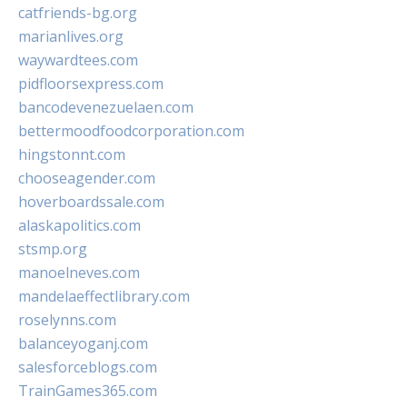
catfriends-bg.org
marianlives.org
waywardtees.com
pidfloorsexpress.com
bancodevenezuelaen.com
bettermoodfoodcorporation.com
hingstonnt.com
chooseagender.com
hoverboardssale.com
alaskapolitics.com
stsmp.org
manoelneves.com
mandelaeffectlibrary.com
roselynns.com
balanceyoganj.com
salesforceblogs.com
TrainGames365.com