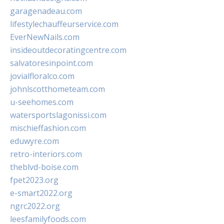
garagenadeau.com
lifestylechauffeurservice.com
EverNewNails.com
insideoutdecoratingcentre.com
salvatoresinpoint.com
jovialfloralco.com
johnlscotthometeam.com
u-seehomes.com
watersportslagonissi.com
mischieffashion.com
eduwyre.com
retro-interiors.com
theblvd-boise.com
fpet2023.org
e-smart2022.org
ngrc2022.org
leesfamilyfoods.com