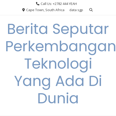
Skip
Call Us: +2782 444 YEAH
to
Cape Town, South Africa
data sgp
content
Berita Seputar
Perkembanga
Teknologi
Yang Ada Di
Dunia