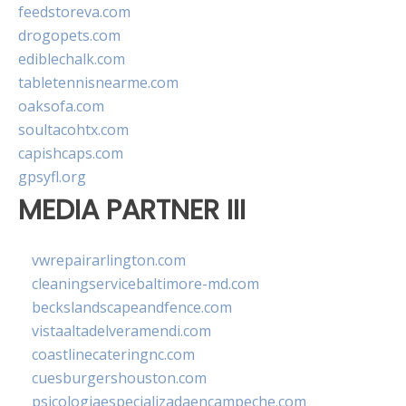
feedstoreva.com
drogopets.com
ediblechalk.com
tabletennisnearme.com
oaksofa.com
soultacohtx.com
capishcaps.com
gpsyfl.org
MEDIA PARTNER III
vwrepairarlington.com
cleaningservicebaltimore-md.com
beckslandscapeandfence.com
vistaaltadelveramendi.com
coastlinecateringnc.com
cuesburgershouston.com
psicologiaespecializadaencampeche.com