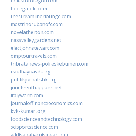
bolesfororegon.com
bodega-ole.com
thestreamlinerlounge.com
mestrinorubanofc.com
novelatherton.com
nassvalleygardens.net
electjohnstewart.com
omptourtravels.com
tribratanews-polreskebumen.com
rsudbayuasih.org
publikjurnalistik.org
juneteenthapparel.net
italywarm.com
journaloffinanceeconomics.com
kvk-kumari.org
foodscienceandtechnology.com
scisportsscience.com
addisababacuisineaz.com