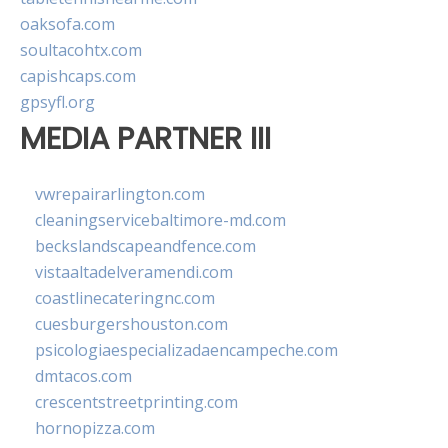
oaksofa.com
soultacohtx.com
capishcaps.com
gpsyfl.org
MEDIA PARTNER III
vwrepairarlington.com
cleaningservicebaltimore-md.com
beckslandscapeandfence.com
vistaaltadelveramendi.com
coastlinecateringnc.com
cuesburgershouston.com
psicologiaespecializadaencampeche.com
dmtacos.com
crescentstreetprinting.com
hornopizza.com