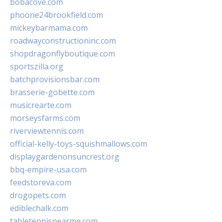
bobacove.com
phoone24brookfield.com
mickeybarmama.com
roadwayconstructioninc.com
shopdragonflyboutique.com
sportszilla.org
batchprovisionsbar.com
brasserie-gobette.com
musicrearte.com
morseysfarms.com
riverviewtennis.com
official-kelly-toys-squishmallows.com
displaygardenonsuncrest.org
bbq-empire-usa.com
feedstoreva.com
drogopets.com
ediblechalk.com
tabletennisnearme.com