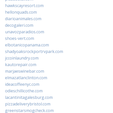
hawkscayresort.com
hellonquads.com
diarioanimales.com
decogaleri.com
unavozparadios.com
shoes-vert.com
elbotanicopanama.com
shadyoaksrockportrvpark.com
jccoinlaundry.com
kautorepair.com
marjaeswinebar.com
elmazatlanclinton.com
ideacoffeenyc.com
odieschillicothe.com
lacantinitagalesburg.com
pizzadeliverybristol.com
greenstarsmogcheck.com