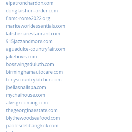
elpatronchardon.com
donglaishun-order.com
fiamc-rome2022.org
mariceworldessentials.com
lafisheriarestaurant.com
915jazzandmore.com
aguadulce-countryfair.com
jakehovis.com
bosswingsduluth.com
birminghamautocare.com
tonyscountrykitchen.com
jbellasnailspa.com
mychaihouse.com
alvisgrooming.com
thegeorginaestate.com
blythewoodseafood.com
paolosdelibangkok.com