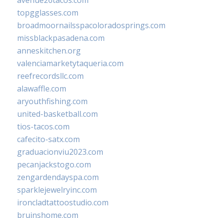
topgglasses.com
broadmoornailsspacoloradosprings.com
missblackpasadena.com
anneskitchen.org
valenciamarketytaqueria.com
reefrecordsllc.com
alawaffle.com
aryouthfishing.com
united-basketball.com
tios-tacos.com
cafecito-satx.com
graduacionviu2023.com
pecanjackstogo.com
zengardendayspa.com
sparklejewelryinc.com
ironcladtattoostudio.com
bruinshome.com