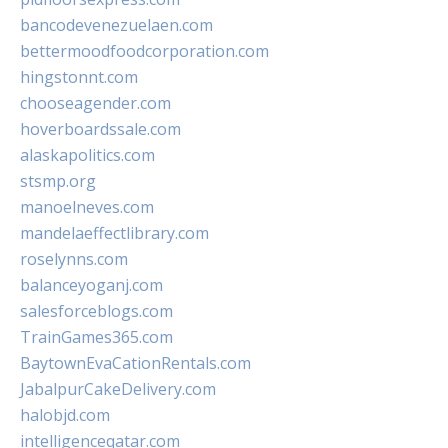
bancodevenezuelaen.com
bettermoodfoodcorporation.com
hingstonnt.com
chooseagender.com
hoverboardssale.com
alaskapolitics.com
stsmp.org
manoelneves.com
mandelaeffectlibrary.com
roselynns.com
balanceyoganj.com
salesforceblogs.com
TrainGames365.com
BaytownEvaCationRentals.com
JabalpurCakeDelivery.com
halobjd.com
intelligenceqatar.com