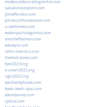
insideoutdecoratingcentre.com
salvatoresinpoint.com
jovialfloralco.com
johnlscotthometeam.com
u-seehomes.com
watersportslagonissi.com
mischieffashion.com
eduwyre.com
retro-interiors.com
theblvd-boise.com
fpet2023.org
e-smart2022.org
ngrc2022.org
leesfamilyfoods.com
lewis-lewis-cpas.com
eleontennis.com
cyetus.com