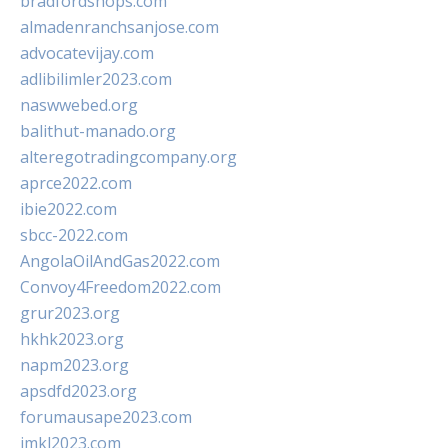
bradfordshops.com
almadenranchsanjose.com
advocatevijay.com
adlibilimler2023.com
naswwebed.org
balithut-manado.org
alteregotradingcompany.org
aprce2022.com
ibie2022.com
sbcc-2022.com
AngolaOilAndGas2022.com
Convoy4Freedom2022.com
grur2023.org
hkhk2023.org
napm2023.org
apsdfd2023.org
forumausape2023.com
imkl2023.com