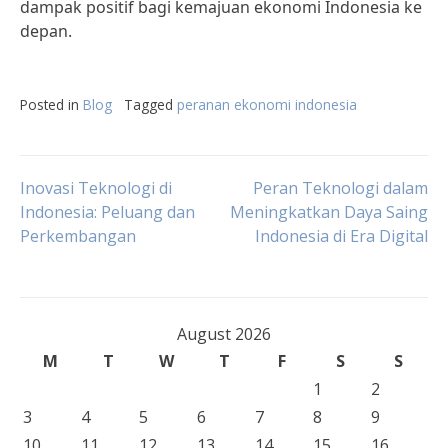
dampak positif bagi kemajuan ekonomi Indonesia ke
depan.
Posted in
Blog
Tagged
peranan ekonomi indonesia
Post
Inovasi Teknologi di
Peran Teknologi dalam
Indonesia: Peluang dan
Meningkatkan Daya Saing
Perkembangan
Indonesia di Era Digital
navigation
August 2026
M
T
W
T
F
S
S
1
2
3
4
5
6
7
8
9
10
11
12
13
14
15
16