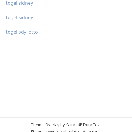
togel sidney
togel sidney
togel sdy lotto
Theme: Overlay by
Kaira
.
Extra Text
Cape Town, South Africa
data sgp