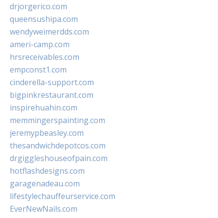
drjorgerico.com
queensushipa.com
wendyweimerdds.com
ameri-camp.com
hrsreceivables.com
empconst1.com
cinderella-support.com
bigpinkrestaurant.com
inspirehuahin.com
memmingerspainting.com
jeremypbeasley.com
thesandwichdepotcos.com
drgiggleshouseofpain.com
hotflashdesigns.com
garagenadeau.com
lifestylechauffeurservice.com
EverNewNails.com