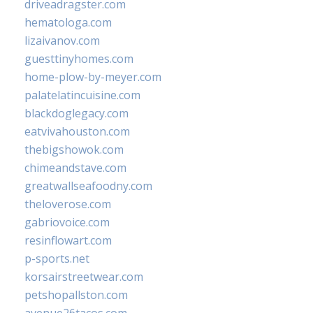
driveadragster.com
hematologa.com
lizaivanov.com
guesttinyhomes.com
home-plow-by-meyer.com
palatelatincuisine.com
blackdoglegacy.com
eatvivahouston.com
thebigshowok.com
chimeandstave.com
greatwallseafoodny.com
theloverose.com
gabriovoice.com
resinflowart.com
p-sports.net
korsairstreetwear.com
petshopallston.com
avenue26tacos.com