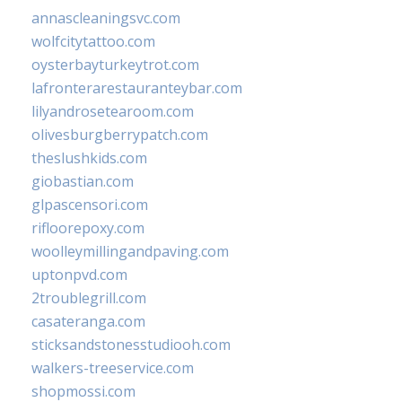
annascleaningsvc.com
wolfcitytattoo.com
oysterbayturkeytrot.com
lafronterarestauranteybar.com
lilyandrosetearoom.com
olivesburgberrypatch.com
theslushkids.com
giobastian.com
glpascensori.com
rifloorepoxy.com
woolleymillingandpaving.com
uptonpvd.com
2troublegrill.com
casateranga.com
sticksandstonesstudiooh.com
walkers-treeservice.com
shopmossi.com