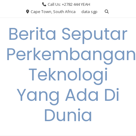
Skip
Call Us: +2782 444 YEAH
to
Cape Town, South Africa
data sgp
content
Berita Seputar
Perkembanga
Teknologi
Yang Ada Di
Dunia