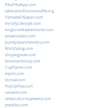
PikaPikaApp.com
takecareofbusinessdfw.org
HamadaOfJapan.com
VersifyLifestyle.com
kingscreekadventures.com
antaeuslabs.com
purelycleanchemdry.com
WishOping.com
shoplegacee.com
bonvivantshop.com
CupPlante.com
mpzin.com
stcreal.com
PopUpFlea.com
valueml.com
rebeccatorresjewelry.com
jmpbliss.com