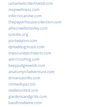
untamedcollectivesd.com
mxpwellness.com
infernocanine.com
thepaperhousecollection.com
allisonwillisholley.com
solslite.org
portwayinn.com
djmaddogmusic.com
thesoundarchitects.com
allin1roofing.com
keepjudgewebb.com
anatomyofadventure.com
drivancastillo.com
cmmedspa.com
midletontkd.com
gardensandgrills.com
basilfoodwine.com