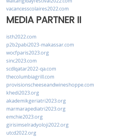
waitangidayfestival2022.com
vacancesscolaires2022.com
MEDIA PARTNER II
isth2022.com
p2b2pabi2023-makassar.com
wocfparis2023.org
sinc2023.com
scdlqatar2022-qa.com
thecolumbiagrill.com
provisionscheeseandwineshoppe.com
khedi2023.org
akademikgeriatri2023.org
marmarapediatri2023.org
emchie2023.org
girisimselradyoloji2022.org
utcd2022.org