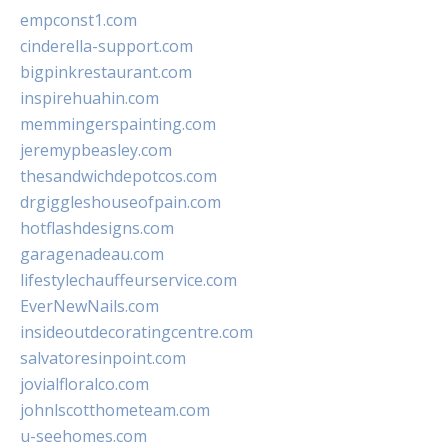
empconst1.com
cinderella-support.com
bigpinkrestaurant.com
inspirehuahin.com
memmingerspainting.com
jeremypbeasley.com
thesandwichdepotcos.com
drgiggleshouseofpain.com
hotflashdesigns.com
garagenadeau.com
lifestylechauffeurservice.com
EverNewNails.com
insideoutdecoratingcentre.com
salvatoresinpoint.com
jovialfloralco.com
johnlscotthometeam.com
u-seehomes.com