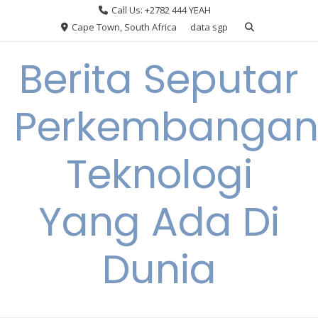
Skip
Call Us: +2782 444 YEAH
to
Cape Town, South Africa
data sgp
content
Berita Seputar
Perkembanga
Teknologi
Yang Ada Di
Dunia