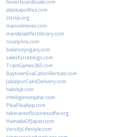
hoverboardssale.com
alaskapolitics.com
stsmp.org
manoelneves.com
mandelaeffectlibrary.com
roselynns.com
balanceyoganj.com
salesforceblogs.com
TrainGames365.com
BaytownEvaCationRentals.com
JabalpurCakeDelivery.com
halobjd.com
intelligenceqatar.com
PikaPikaApp.com
takecareofbusinessdfw.org
HamadaOfJapan.com
VersifyLifestyle.com