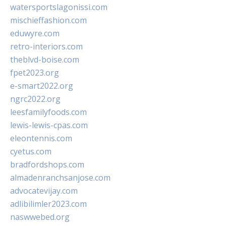
watersportslagonissi.com
mischieffashion.com
eduwyre.com
retro-interiors.com
theblvd-boise.com
fpet2023.org
e-smart2022.org
ngrc2022.org
leesfamilyfoods.com
lewis-lewis-cpas.com
eleontennis.com
cyetus.com
bradfordshops.com
almadenranchsanjose.com
advocatevijay.com
adlibilimler2023.com
naswwebed.org