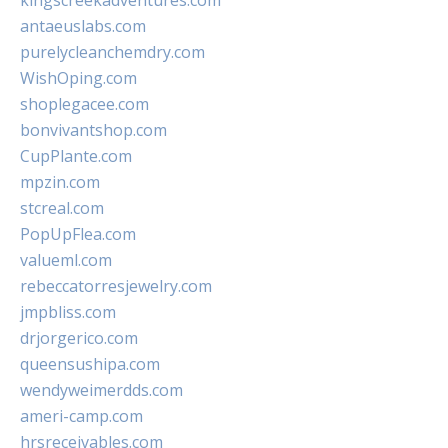
kingscreekadventures.com
antaeuslabs.com
purelycleanchemdry.com
WishOping.com
shoplegacee.com
bonvivantshop.com
CupPlante.com
mpzin.com
stcreal.com
PopUpFlea.com
valueml.com
rebeccatorresjewelry.com
jmpbliss.com
drjorgerico.com
queensushipa.com
wendyweimerdds.com
ameri-camp.com
hrsreceivables.com