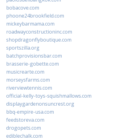
bobacove.com
phoone24brookfield.com
mickeybarmama.com
roadwayconstructioninc.com
shopdragonflyboutique.com
sportszilla.org
batchprovisionsbar.com
brasserie-gobette.com
musicrearte.com
morseysfarms.com
riverviewtennis.com
official-kelly-toys-squishmallows.com
displaygardenonsuncrest.org
bbq-empire-usa.com
feedstoreva.com
drogopets.com
ediblechalk.com