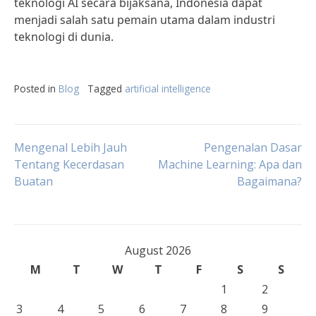
teknologi AI secara bijaksana, Indonesia dapat
menjadi salah satu pemain utama dalam industri
teknologi di dunia.
Posted in
Blog
Tagged
artificial intelligence
Post
Mengenal Lebih Jauh
Pengenalan Dasar
Tentang Kecerdasan
Machine Learning: Apa dan
Buatan
Bagaimana?
navigation
August 2026
M
T
W
T
F
S
S
1
2
3
4
5
6
7
8
9