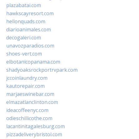
plazabatai.com
hawkscayresort.com
hellonquads.com
diarioanimales.com
decogaleri.com
unavozparadios.com
shoes-vert.com
elbotanicopanama.com
shadyoaksrockportrvpark.com
jccoinlaundry.com
kautorepair.com
marjaeswinebar.com
elmazatlanclinton.com
ideacoffeenyc.com
odieschillicothe.com
lacantinitagalesburg.com
pizzadeliverybristol.com