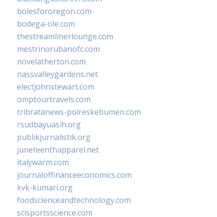
bolesfororegon.com
bodega-ole.com
thestreamlinerlounge.com
mestrinorubanofc.com
novelatherton.com
nassvalleygardens.net
electjohnstewart.com
omptourtravels.com
tribratanews-polreskebumen.com
rsudbayuasih.org
publikjurnalistik.org
juneteenthapparel.net
italywarm.com
journaloffinanceeconomics.com
kvk-kumari.org
foodscienceandtechnology.com
scisportsscience.com