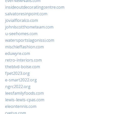
EverNewNails.com
insideoutdecoratingcentre.com
salvatoresinpoint.com
jovialfloralco.com
johnlscotthometeam.com
u-seehomes.com
watersportslagonissi.com
mischieffashion.com
eduwyre.com
retro-interiors.com
theblvd-boise.com
fpet2023.org
e-smart2022.org
ngrc2022.org
leesfamilyfoods.com
lewis-lewis-cpas.com
eleontennis.com
cyetus.com