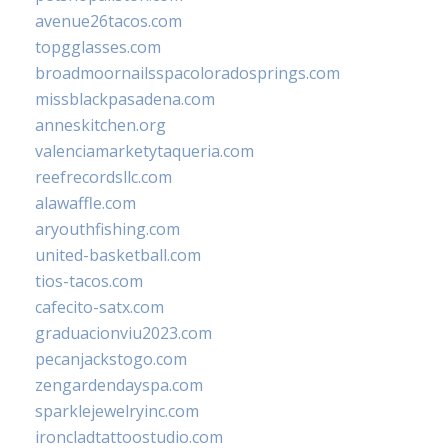
avenue26tacos.com
topgglasses.com
broadmoornailsspacoloradosprings.com
missblackpasadena.com
anneskitchen.org
valenciamarketytaqueria.com
reefrecordsllc.com
alawaffle.com
aryouthfishing.com
united-basketball.com
tios-tacos.com
cafecito-satx.com
graduacionviu2023.com
pecanjackstogo.com
zengardendayspa.com
sparklejewelryinc.com
ironcladtattoostudio.com