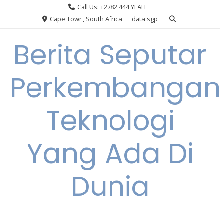
Skip
Call Us: +2782 444 YEAH
to
Cape Town, South Africa
data sgp
content
Berita Seputar
Perkembanga
Teknologi
Yang Ada Di
Dunia