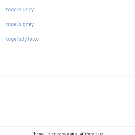
togel sidney
togel sidney
togel sdy lotto
Theme: Overlay by
Kaira
.
Extra Text