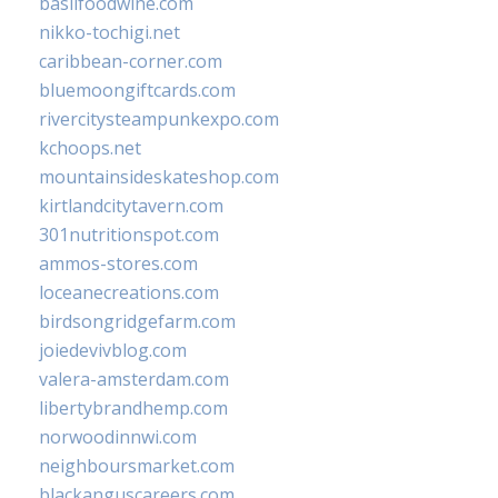
basilfoodwine.com
nikko-tochigi.net
caribbean-corner.com
bluemoongiftcards.com
rivercitysteampunkexpo.com
kchoops.net
mountainsideskateshop.com
kirtlandcitytavern.com
301nutritionspot.com
ammos-stores.com
loceanecreations.com
birdsongridgefarm.com
joiedevivblog.com
valera-amsterdam.com
libertybrandhemp.com
norwoodinnwi.com
neighboursmarket.com
blackanguscareers.com