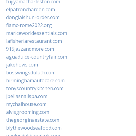
fujiyamacharleston.com
elpatronchardon.com
donglaishun-order.com
fiamc-rome2022.org
mariceworldessentials.com
lafisheriarestaurant.com
915jazzandmore.com
aguadulce-countryfair.com
jakehovis.com
bosswingsduluth.com
birminghamautocare.com
tonyscountrykitchen.com
jbellasnailspa.com
mychaihouse.com
alvisgrooming.com
thegeorginaestate.com
blythewoodseafood.com
paolosdelibangkok.com