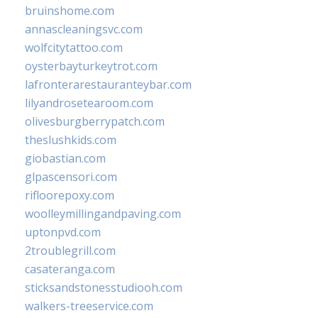
bruinshome.com
annascleaningsvc.com
wolfcitytattoo.com
oysterbayturkeytrot.com
lafronterarestauranteybar.com
lilyandrosetearoom.com
olivesburgberrypatch.com
theslushkids.com
giobastian.com
glpascensori.com
rifloorepoxy.com
woolleymillingandpaving.com
uptonpvd.com
2troublegrill.com
casateranga.com
sticksandstonesstudiooh.com
walkers-treeservice.com