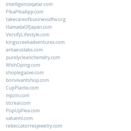
intelligenceqatar.com
PikaPikaApp.com
takecareofbusinessdfw.org
HamadaOfJapan.com
VersifyLifestyle.com
kingscreekadventures.com
antaeuslabs.com
purelycleanchemdry.com
WishOping.com
shoplegacee.com
bonvivantshop.com
CupPlante.com
mpzin.com
stcreal.com
PopUpFlea.com
valueml.com
rebeccatorresjewelry.com