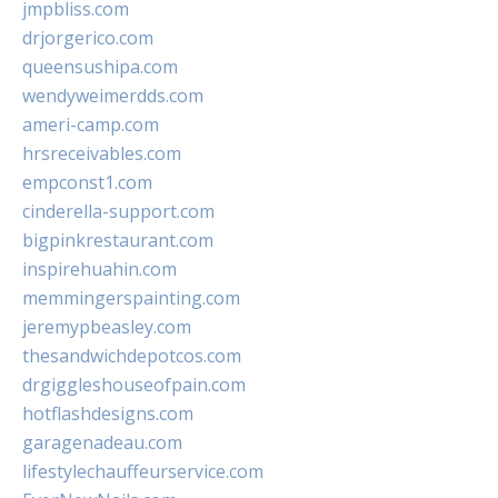
jmpbliss.com
drjorgerico.com
queensushipa.com
wendyweimerdds.com
ameri-camp.com
hrsreceivables.com
empconst1.com
cinderella-support.com
bigpinkrestaurant.com
inspirehuahin.com
memmingerspainting.com
jeremypbeasley.com
thesandwichdepotcos.com
drgiggleshouseofpain.com
hotflashdesigns.com
garagenadeau.com
lifestylechauffeurservice.com