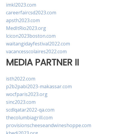
imkl2023.com
careerfaircsd2023.com
apsth2023.com
MedItRio2023.org
lcicon2023boston.com
waitangidayfestival2022.com
vacancesscolaires2022.com
MEDIA PARTNER II
isth2022.com
p2b2pabi2023-makassar.com
wocfparis2023.org
sinc2023.com
scdlqatar2022-qa.com
thecolumbiagrill.com
provisionscheeseandwineshoppe.com
khedi2023.org