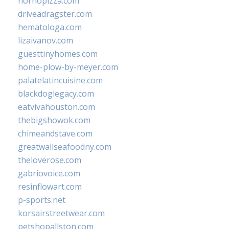
hornopizza.com
driveadragster.com
hematologa.com
lizaivanov.com
guesttinyhomes.com
home-plow-by-meyer.com
palatelatincuisine.com
blackdoglegacy.com
eatvivahouston.com
thebigshowok.com
chimeandstave.com
greatwallseafoodny.com
theloverose.com
gabriovoice.com
resinflowart.com
p-sports.net
korsairstreetwear.com
petshopallston.com