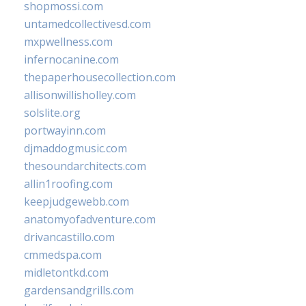
shopmossi.com
untamedcollectivesd.com
mxpwellness.com
infernocanine.com
thepaperhousecollection.com
allisonwillisholley.com
solslite.org
portwayinn.com
djmaddogmusic.com
thesoundarchitects.com
allin1roofing.com
keepjudgewebb.com
anatomyofadventure.com
drivancastillo.com
cmmedspa.com
midletontkd.com
gardensandgrills.com