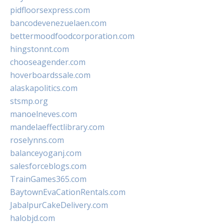
pidfloorsexpress.com
bancodevenezuelaen.com
bettermoodfoodcorporation.com
hingstonnt.com
chooseagender.com
hoverboardssale.com
alaskapolitics.com
stsmp.org
manoelneves.com
mandelaeffectlibrary.com
roselynns.com
balanceyoganj.com
salesforceblogs.com
TrainGames365.com
BaytownEvaCationRentals.com
JabalpurCakeDelivery.com
halobjd.com