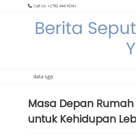
Skip
Call Us: +2782 444 YEAH
to
content
Berita Sepu
Y
data sgp
Masa Depan Rumah Pi
untuk Kehidupan Le