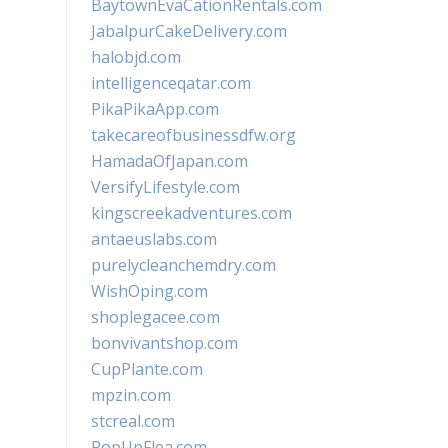
BaytownEvaCationRentals.com
JabalpurCakeDelivery.com
halobjd.com
intelligenceqatar.com
PikaPikaApp.com
takecareofbusinessdfw.org
HamadaOfJapan.com
VersifyLifestyle.com
kingscreekadventures.com
antaeuslabs.com
purelycleanchemdry.com
WishOping.com
shoplegacee.com
bonvivantshop.com
CupPlante.com
mpzin.com
stcreal.com
PopUpFlea.com