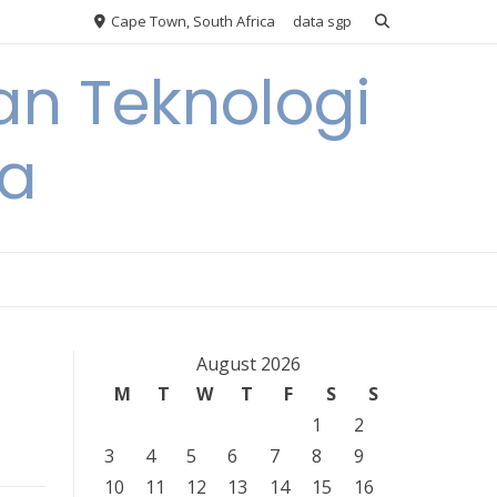
Cape Town, South Africa
data sgp
an Teknologi
ia
August 2026
M
T
W
T
F
S
S
1
2
3
4
5
6
7
8
9
10
11
12
13
14
15
16