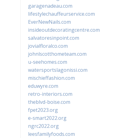
garagenadeau.com
lifestylechauffeurservice.com
EverNewNails.com
insideoutdecoratingcentre.com
salvatoresinpoint.com
jovialfloralco.com
johnlscotthometeam.com
u-seehomes.com
watersportslagonissi.com
mischieffashion.com
eduwyre.com
retro-interiors.com
theblvd-boise.com
fpet2023.org
e-smart2022.org
ngrc2022.org
leesfamilyfoods.com