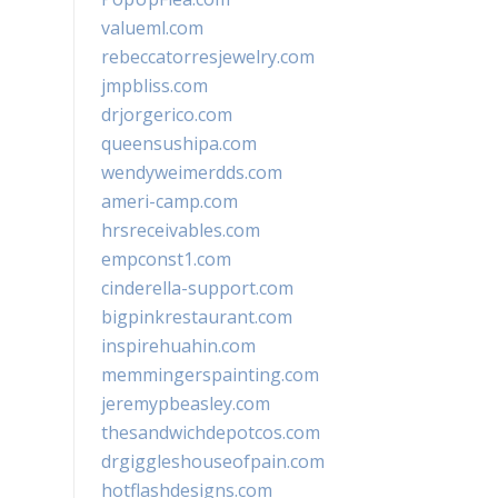
valueml.com
rebeccatorresjewelry.com
jmpbliss.com
drjorgerico.com
queensushipa.com
wendyweimerdds.com
ameri-camp.com
hrsreceivables.com
empconst1.com
cinderella-support.com
bigpinkrestaurant.com
inspirehuahin.com
memmingerspainting.com
jeremypbeasley.com
thesandwichdepotcos.com
drgiggleshouseofpain.com
hotflashdesigns.com