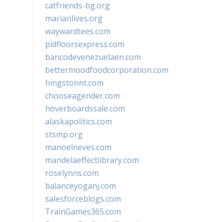
catfriends-bg.org
marianlives.org
waywardtees.com
pidfloorsexpress.com
bancodevenezuelaen.com
bettermoodfoodcorporation.com
hingstonnt.com
chooseagender.com
hoverboardssale.com
alaskapolitics.com
stsmp.org
manoelneves.com
mandelaeffectlibrary.com
roselynns.com
balanceyoganj.com
salesforceblogs.com
TrainGames365.com