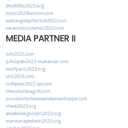
MedItRio2023.org
lcicon2023boston.com
waitangidayfestival2022.com
vacancesscolaires2022.com
MEDIA PARTNER II
isth2022.com
p2b2pabi2023-makassar.com
wocfparis2023.org
sinc2023.com
scdlqatar2022-qa.com
thecolumbiagrill.com
provisionscheeseandwineshoppe.com
khedi2023.org
akademikgeriatri2023.org
marmarapediatri2023.org