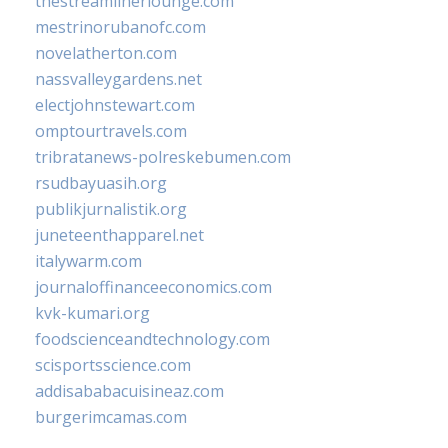
thestreamlinerlounge.com
mestrinorubanofc.com
novelatherton.com
nassvalleygardens.net
electjohnstewart.com
omptourtravels.com
tribratanews-polreskebumen.com
rsudbayuasih.org
publikjurnalistik.org
juneteenthapparel.net
italywarm.com
journaloffinanceeconomics.com
kvk-kumari.org
foodscienceandtechnology.com
scisportsscience.com
addisababacuisineaz.com
burgerimcamas.com