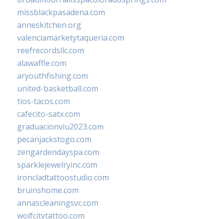
missblackpasadena.com
anneskitchen.org
valenciamarketytaqueria.com
reefrecordsllc.com
alawaffle.com
aryouthfishing.com
united-basketball.com
tios-tacos.com
cafecito-satx.com
graduacionviu2023.com
pecanjackstogo.com
zengardendayspa.com
sparklejewelryinc.com
ironcladtattoostudio.com
bruinshome.com
annascleaningsvc.com
wolfcitytattoo.com