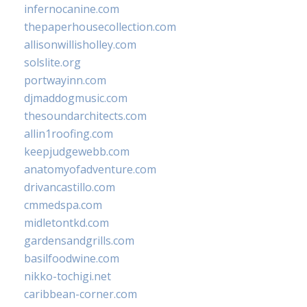
infernocanine.com
thepaperhousecollection.com
allisonwillisholley.com
solslite.org
portwayinn.com
djmaddogmusic.com
thesoundarchitects.com
allin1roofing.com
keepjudgewebb.com
anatomyofadventure.com
drivancastillo.com
cmmedspa.com
midletontkd.com
gardensandgrills.com
basilfoodwine.com
nikko-tochigi.net
caribbean-corner.com