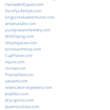
HamadaOfJapan.com
VersifyLifestyle.com
kingscreekadventures.com
antaeuslabs.com
purelycleanchemdry.com
WishOping.com
shoplegacee.com
bonvivantshop.com
CupPlante.com
mpzin.com
stcreal.com
PopUpFlea.com
valueml.com
rebeccatorresjewelry.com
jmpbliss.com
drjorgerico.com
queensushipa.com