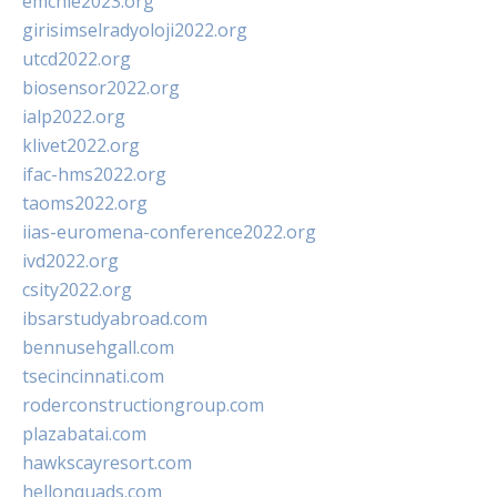
emchie2023.org
girisimselradyoloji2022.org
utcd2022.org
biosensor2022.org
ialp2022.org
klivet2022.org
ifac-hms2022.org
taoms2022.org
iias-euromena-conference2022.org
ivd2022.org
csity2022.org
ibsarstudyabroad.com
bennusehgall.com
tsecincinnati.com
roderconstructiongroup.com
plazabatai.com
hawkscayresort.com
hellonquads.com