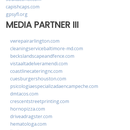
capishcaps.com
gpsyfl.org
MEDIA PARTNER III
vwrepairarlington.com
cleaningservicebaltimore-md.com
beckslandscapeandfence.com
vistaaltadelveramendi.com
coastlinecateringnc.com
cuesburgershouston.com
psicologiaespecializadaencampeche.com
dmtacos.com
crescentstreetprinting.com
hornopizza.com
driveadragster.com
hematologa.com