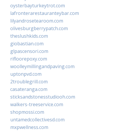
oysterbayturkeytrot.com
lafronterarestauranteybar.com
lilyandrosetearoom.com
olivesburgberrypatch.com
theslushkids.com
giobastian.com
glpascensori.com
rifloorepoxy.com
woolleymillingandpaving.com
uptonpvd.com
2troublegrill.com
casateranga.com
sticksandstonesstudiooh.com
walkers-treeservice.com
shopmossi.com
untamedcollectivesd.com
mxpwellness.com