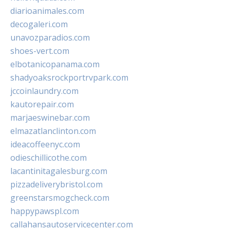
diarioanimales.com
decogaleri.com
unavozparadios.com
shoes-vert.com
elbotanicopanama.com
shadyoaksrockportrvpark.com
jccoinlaundry.com
kautorepair.com
marjaeswinebar.com
elmazatlanclinton.com
ideacoffeenyc.com
odieschillicothe.com
lacantinitagalesburg.com
pizzadeliverybristol.com
greenstarsmogcheck.com
happypawspl.com
callahansautoservicecenter.com