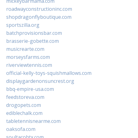
mickeybarmama.com
roadwayconstructioninc.com
shopdragonflyboutique.com
sportszilla.org
batchprovisionsbar.com
brasserie-gobette.com
musicrearte.com
morseysfarms.com
riverviewtennis.com
official-kelly-toys-squishmallows.com
displaygardenonsuncrest.org
bbq-empire-usa.com
feedstoreva.com
drogopets.com
ediblechalk.com
tabletennisnearme.com
oaksofa.com
soultacohtx.com