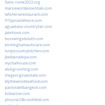
fiamc-rome2022.org
mariceworldessentials.com
lafisheriarestaurant.com
915jazzandmore.com
aguadulce-countryfair.com
jakehovis.com
bosswingsduluth.com
birminghamautocare.com
tonyscountrykitchen.com
jbellasnailspa.com
mychaihouse.com
alvisgrooming.com
thegeorginaestate.com
blythewoodseafood.com
paolosdelibangkok.com
bobacove.com
phoone24brookfield.com