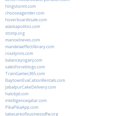
hingstonnt.com
chooseagender.com
hoverboardssale.com
alaskapolitics.com
stsmp.org
manoelneves.com
mandelaeffectlibrary.com
roselynns.com
balanceyoganj.com
salesforceblogs.com
TrainGames365.com
BaytownEvaCationRentals.com
JabalpurCakeDelivery.com
halobjd.com
intelligenceqatar.com
PikaPikaApp.com
takecareofbusinessdfw.org