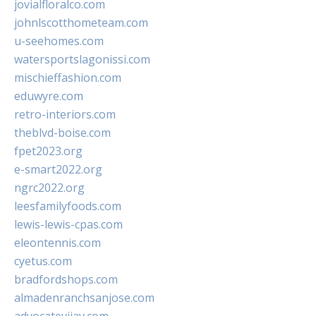
jovialfloralco.com
johnlscotthometeam.com
u-seehomes.com
watersportslagonissi.com
mischieffashion.com
eduwyre.com
retro-interiors.com
theblvd-boise.com
fpet2023.org
e-smart2022.org
ngrc2022.org
leesfamilyfoods.com
lewis-lewis-cpas.com
eleontennis.com
cyetus.com
bradfordshops.com
almadenranchsanjose.com