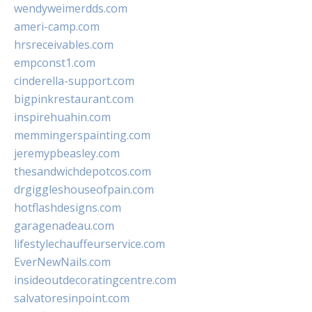
wendyweimerdds.com
ameri-camp.com
hrsreceivables.com
empconst1.com
cinderella-support.com
bigpinkrestaurant.com
inspirehuahin.com
memmingerspainting.com
jeremypbeasley.com
thesandwichdepotcos.com
drgiggleshouseofpain.com
hotflashdesigns.com
garagenadeau.com
lifestylechauffeurservice.com
EverNewNails.com
insideoutdecoratingcentre.com
salvatoresinpoint.com