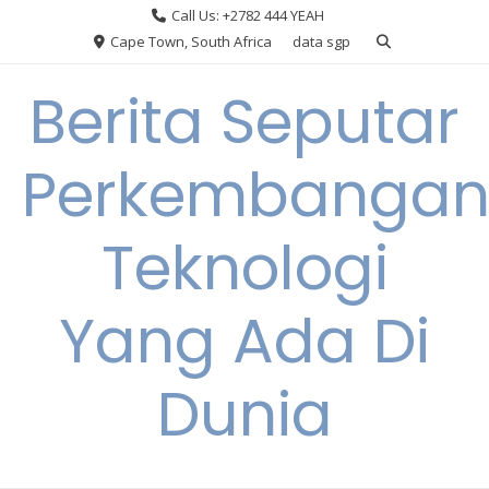
Skip
Call Us: +2782 444 YEAH
to
Cape Town, South Africa
data sgp
content
Berita Seputar
Perkembanga
Teknologi
Yang Ada Di
Dunia