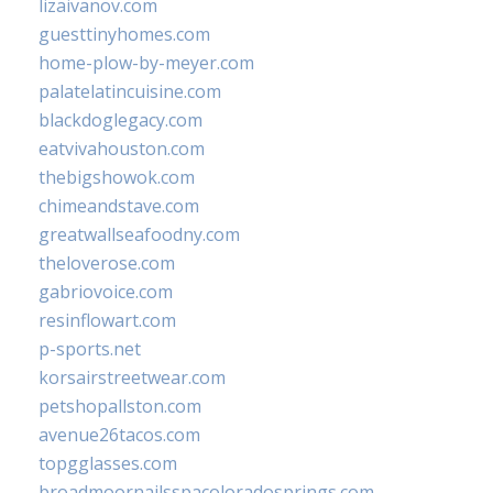
lizaivanov.com
guesttinyhomes.com
home-plow-by-meyer.com
palatelatincuisine.com
blackdoglegacy.com
eatvivahouston.com
thebigshowok.com
chimeandstave.com
greatwallseafoodny.com
theloverose.com
gabriovoice.com
resinflowart.com
p-sports.net
korsairstreetwear.com
petshopallston.com
avenue26tacos.com
topgglasses.com
broadmoornailsspacoloradosprings.com