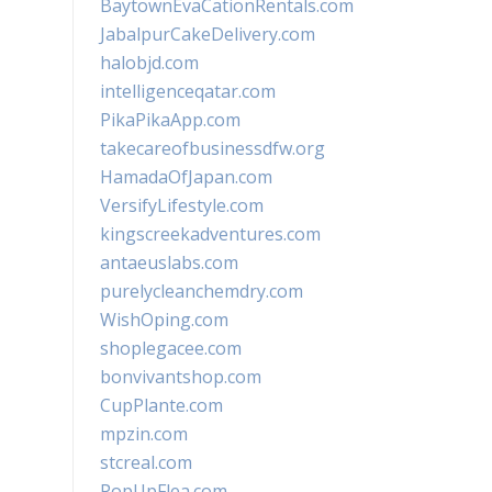
BaytownEvaCationRentals.com
JabalpurCakeDelivery.com
halobjd.com
intelligenceqatar.com
PikaPikaApp.com
takecareofbusinessdfw.org
HamadaOfJapan.com
VersifyLifestyle.com
kingscreekadventures.com
antaeuslabs.com
purelycleanchemdry.com
WishOping.com
shoplegacee.com
bonvivantshop.com
CupPlante.com
mpzin.com
stcreal.com
PopUpFlea.com