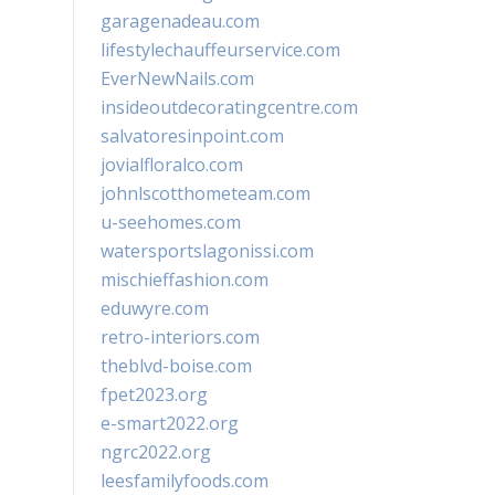
garagenadeau.com
lifestylechauffeurservice.com
EverNewNails.com
insideoutdecoratingcentre.com
salvatoresinpoint.com
jovialfloralco.com
johnlscotthometeam.com
u-seehomes.com
watersportslagonissi.com
mischieffashion.com
eduwyre.com
retro-interiors.com
theblvd-boise.com
fpet2023.org
e-smart2022.org
ngrc2022.org
leesfamilyfoods.com