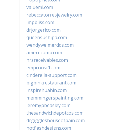
valueml.com
rebeccatorresjewelry.com
jmpbliss.com
drjorgerico.com
queensushipa.com
wendyweimerdds.com
ameri-camp.com
hrsreceivables.com
empconst1.com
cinderella-support.com
bigpinkrestaurant.com
inspirehuahin.com
memmingerspainting.com
jeremypbeasley.com
thesandwichdepotcos.com
drgiggleshouseofpain.com
hotflashdesigns.com