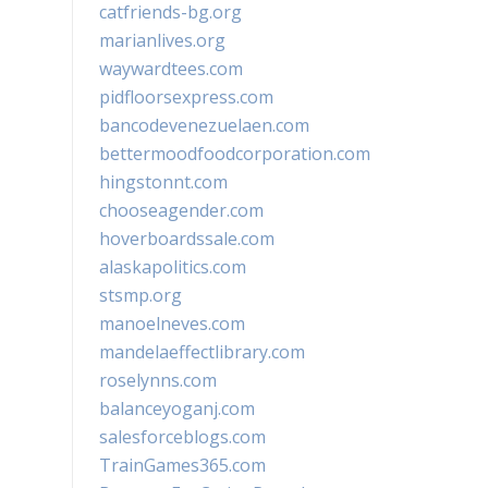
catfriends-bg.org
marianlives.org
waywardtees.com
pidfloorsexpress.com
bancodevenezuelaen.com
bettermoodfoodcorporation.com
hingstonnt.com
chooseagender.com
hoverboardssale.com
alaskapolitics.com
stsmp.org
manoelneves.com
mandelaeffectlibrary.com
roselynns.com
balanceyoganj.com
salesforceblogs.com
TrainGames365.com