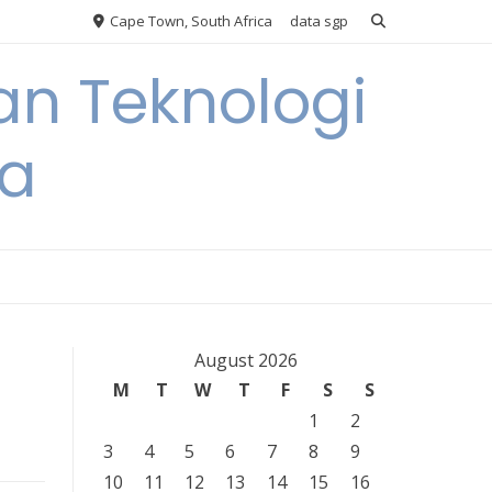
Cape Town, South Africa
data sgp
an Teknologi
ia
August 2026
M
T
W
T
F
S
S
1
2
3
4
5
6
7
8
9
10
11
12
13
14
15
16