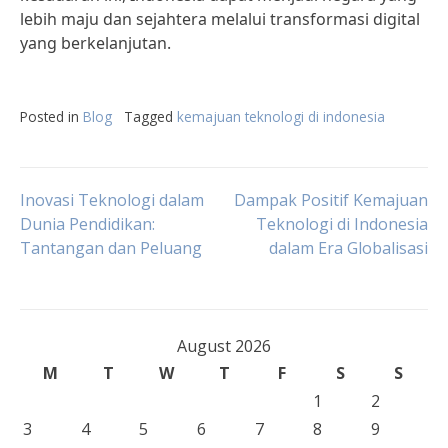
lebih maju dan sejahtera melalui transformasi digital
yang berkelanjutan.
Posted in
Blog
Tagged
kemajuan teknologi di indonesia
Post
Inovasi Teknologi dalam
Dampak Positif Kemajuan
Dunia Pendidikan:
Teknologi di Indonesia
Tantangan dan Peluang
dalam Era Globalisasi
navigation
August 2026
M
T
W
T
F
S
S
1
2
3
4
5
6
7
8
9