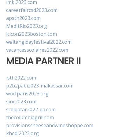
imkl2023.com
careerfaircsd2023.com
apsth2023.com
MedItRio2023.org
lcicon2023boston.com
waitangidayfestival2022.com
vacancesscolaires2022.com
MEDIA PARTNER II
isth2022.com
p2b2pabi2023-makassar.com
wocfparis2023.org
sinc2023.com
scdlqatar2022-qa.com
thecolumbiagrill.com
provisionscheeseandwineshoppe.com
khedi2023.org