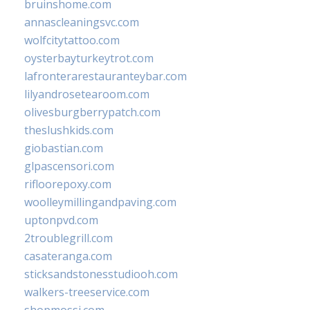
bruinshome.com
annascleaningsvc.com
wolfcitytattoo.com
oysterbayturkeytrot.com
lafronterarestauranteybar.com
lilyandrosetearoom.com
olivesburgberrypatch.com
theslushkids.com
giobastian.com
glpascensori.com
rifloorepoxy.com
woolleymillingandpaving.com
uptonpvd.com
2troublegrill.com
casateranga.com
sticksandstonesstudiooh.com
walkers-treeservice.com
shopmossi.com