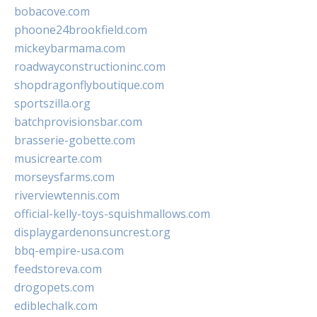
bobacove.com
phoone24brookfield.com
mickeybarmama.com
roadwayconstructioninc.com
shopdragonflyboutique.com
sportszilla.org
batchprovisionsbar.com
brasserie-gobette.com
musicrearte.com
morseysfarms.com
riverviewtennis.com
official-kelly-toys-squishmallows.com
displaygardenonsuncrest.org
bbq-empire-usa.com
feedstoreva.com
drogopets.com
ediblechalk.com