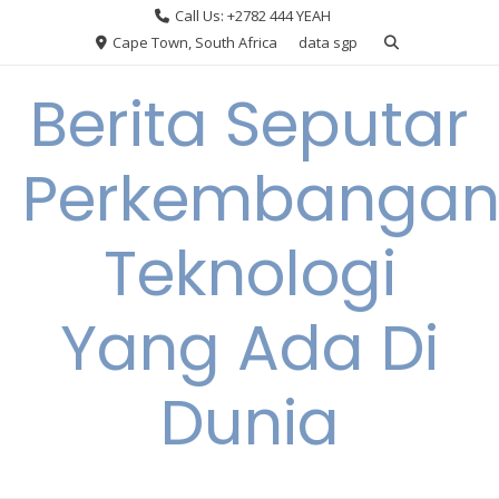
Skip
Call Us: +2782 444 YEAH
to
Cape Town, South Africa
data sgp
content
Berita Seputar
Perkembanga
Teknologi
Yang Ada Di
Dunia