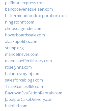
pidfloorsexpress.com
bancodevenezuelaen.com
bettermoodfoodcorporation.com
hingstonnt.com
chooseagender.com
hoverboardssale.com
alaskapolitics.com
stsmp.org
manoelneves.com
mandelaeffectlibrary.com
roselynns.com
balanceyoganj.com
salesforceblogs.com
TrainGames365.com
BaytownEvaCationRentals.com
JabalpurCakeDelivery.com
halobjd.com