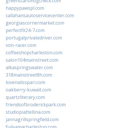
greenstarsmogcheck.com
happypawspl.com
callahansautoservicecenter.com
georgiascornermarket.com
perfectfit24-7.com
portugalprivatedriver.com
von-racer.com
coffeeshopcharleston.com
salon104mainstreet.com
alkaspringswater.com
318mainstreet8h.com
lovenailsspari.com
oakberry-kuwait.com
quartzliterary.com
friendsofbroderickpark.com
studiopiattellina.com
jannagrillspringfield.com
fujiyamacharleston.com