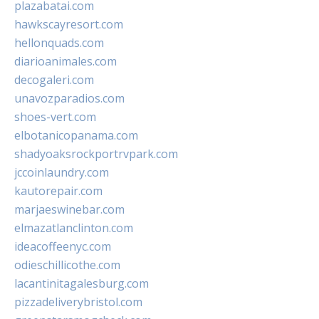
plazabatai.com
hawkscayresort.com
hellonquads.com
diarioanimales.com
decogaleri.com
unavozparadios.com
shoes-vert.com
elbotanicopanama.com
shadyoaksrockportrvpark.com
jccoinlaundry.com
kautorepair.com
marjaeswinebar.com
elmazatlanclinton.com
ideacoffeenyc.com
odieschillicothe.com
lacantinitagalesburg.com
pizzadeliverybristol.com