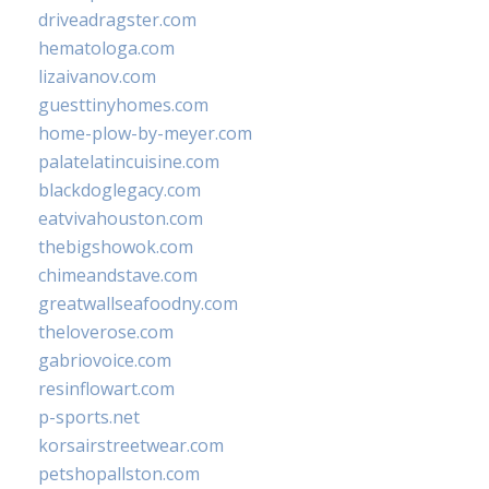
driveadragster.com
hematologa.com
lizaivanov.com
guesttinyhomes.com
home-plow-by-meyer.com
palatelatincuisine.com
blackdoglegacy.com
eatvivahouston.com
thebigshowok.com
chimeandstave.com
greatwallseafoodny.com
theloverose.com
gabriovoice.com
resinflowart.com
p-sports.net
korsairstreetwear.com
petshopallston.com