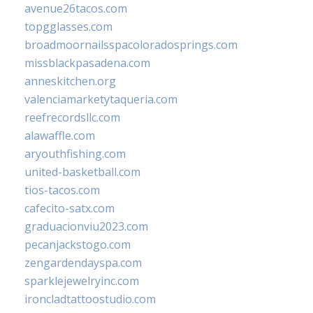
avenue26tacos.com
topgglasses.com
broadmoornailsspacoloradosprings.com
missblackpasadena.com
anneskitchen.org
valenciamarketytaqueria.com
reefrecordsllc.com
alawaffle.com
aryouthfishing.com
united-basketball.com
tios-tacos.com
cafecito-satx.com
graduacionviu2023.com
pecanjackstogo.com
zengardendayspa.com
sparklejewelryinc.com
ironcladtattoostudio.com