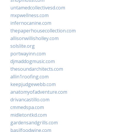
untamedcollectivesd.com
mxpwellness.com
infernocanine.com
thepaperhousecollection.com
allisonwillisholley.com
solslite.org
portwayinn.com
djmaddogmusic.com
thesoundarchitects.com
allin1roofing.com
keepjudgewebb.com
anatomyofadventure.com
drivancastillo.com
cmmedspa.com
midletontkd.com
gardensandgrills.com
basilfoodwine.com