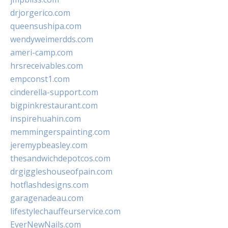
drjorgerico.com
queensushipa.com
wendyweimerdds.com
ameri-camp.com
hrsreceivables.com
empconst1.com
cinderella-support.com
bigpinkrestaurant.com
inspirehuahin.com
memmingerspainting.com
jeremypbeasley.com
thesandwichdepotcos.com
drgiggleshouseofpain.com
hotflashdesigns.com
garagenadeau.com
lifestylechauffeurservice.com
EverNewNails.com