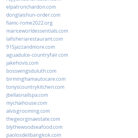
elpatronchardon.com
donglaishun-order.com
fiamc-rome2022.org
mariceworldessentials.com
lafisheriarestaurant.com
915jazzandmore.com
aguadulce-countryfair.com
jakehovis.com
bosswingsduluth.com
birminghamautocare.com
tonyscountrykitchen.com
jbellasnailspa.com
mychaihouse.com
alvisgrooming.com
thegeorginaestate.com
blythewoodseafood.com
paolosdelibangkok.com