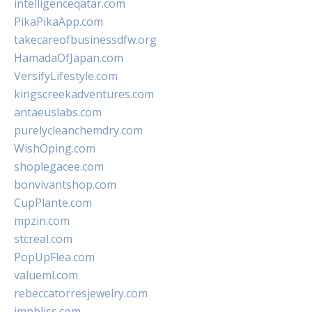
intelligenceqatar.com
PikaPikaApp.com
takecareofbusinessdfw.org
HamadaOfJapan.com
VersifyLifestyle.com
kingscreekadventures.com
antaeuslabs.com
purelycleanchemdry.com
WishOping.com
shoplegacee.com
bonvivantshop.com
CupPlante.com
mpzin.com
stcreal.com
PopUpFlea.com
valueml.com
rebeccatorresjewelry.com
jmpbliss.com