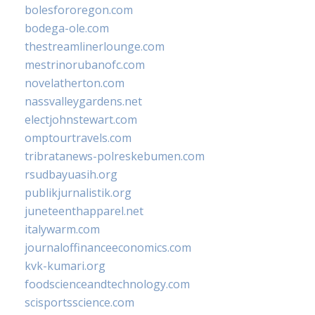
bolesfororegon.com
bodega-ole.com
thestreamlinerlounge.com
mestrinorubanofc.com
novelatherton.com
nassvalleygardens.net
electjohnstewart.com
omptourtravels.com
tribratanews-polreskebumen.com
rsudbayuasih.org
publikjurnalistik.org
juneteenthapparel.net
italywarm.com
journaloffinanceeconomics.com
kvk-kumari.org
foodscienceandtechnology.com
scisportsscience.com