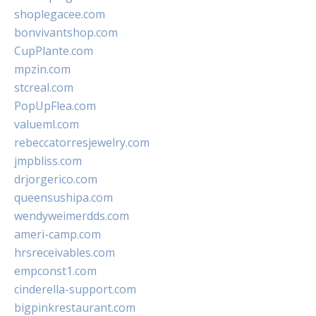
shoplegacee.com
bonvivantshop.com
CupPlante.com
mpzin.com
stcreal.com
PopUpFlea.com
valueml.com
rebeccatorresjewelry.com
jmpbliss.com
drjorgerico.com
queensushipa.com
wendyweimerdds.com
ameri-camp.com
hrsreceivables.com
empconst1.com
cinderella-support.com
bigpinkrestaurant.com