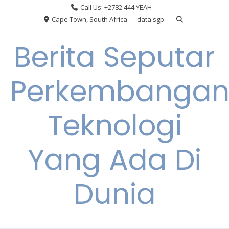
Skip
Call Us: +2782 444 YEAH
to
Cape Town, South Africa
data sgp
content
Berita Seputar
Perkembanga
Teknologi
Yang Ada Di
Dunia