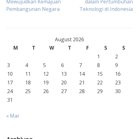
Mewujudkan Kemajuan
dalam Pertumbuhan
Pembangunan Negara
Teknologi di Indonesia
navigation
August 2026
M
T
W
T
F
S
S
1
2
3
4
5
6
7
8
9
10
11
12
13
14
15
16
17
18
19
20
21
22
23
24
25
26
27
28
29
30
31
« Mar