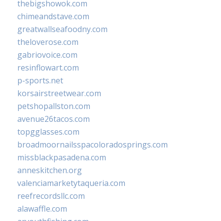
thebigshowok.com
chimeandstave.com
greatwallseafoodny.com
theloverose.com
gabriovoice.com
resinflowart.com
p-sports.net
korsairstreetwear.com
petshopallston.com
avenue26tacos.com
topgglasses.com
broadmoornailsspacoloradosprings.com
missblackpasadena.com
anneskitchen.org
valenciamarketytaqueria.com
reefrecordsllc.com
alawaffle.com