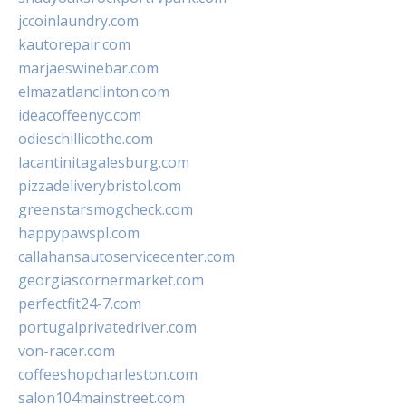
jccoinlaundry.com
kautorepair.com
marjaeswinebar.com
elmazatlanclinton.com
ideacoffeenyc.com
odieschillicothe.com
lacantinitagalesburg.com
pizzadeliverybristol.com
greenstarsmogcheck.com
happypawspl.com
callahansautoservicecenter.com
georgiascornermarket.com
perfectfit24-7.com
portugalprivatedriver.com
von-racer.com
coffeeshopcharleston.com
salon104mainstreet.com