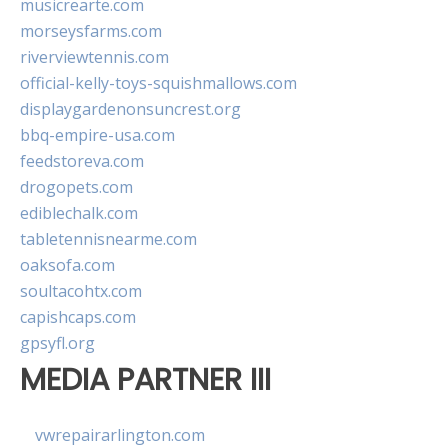
musicrearte.com
morseysfarms.com
riverviewtennis.com
official-kelly-toys-squishmallows.com
displaygardenonsuncrest.org
bbq-empire-usa.com
feedstoreva.com
drogopets.com
ediblechalk.com
tabletennisnearme.com
oaksofa.com
soultacohtx.com
capishcaps.com
gpsyfl.org
MEDIA PARTNER III
vwrepairarlington.com