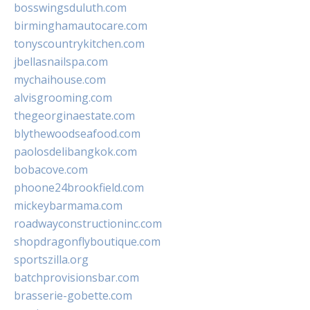
bosswingsduluth.com
birminghamautocare.com
tonyscountrykitchen.com
jbellasnailspa.com
mychaihouse.com
alvisgrooming.com
thegeorginaestate.com
blythewoodseafood.com
paolosdelibangkok.com
bobacove.com
phoone24brookfield.com
mickeybarmama.com
roadwayconstructioninc.com
shopdragonflyboutique.com
sportszilla.org
batchprovisionsbar.com
brasserie-gobette.com