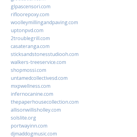
glpascensori.com
rifloorepoxy.com
woolleymillingandpaving.com
uptonpvd.com
2troublegrill.com
casateranga.com
sticksandstonesstudiooh.com
walkers-treeservice.com
shopmossi.com
untamedcollectivesd.com
mxpwellness.com
infernocanine.com
thepaperhousecollection.com
allisonwillisholley.com
solslite.org
portwayinn.com
djmaddogmusic.com