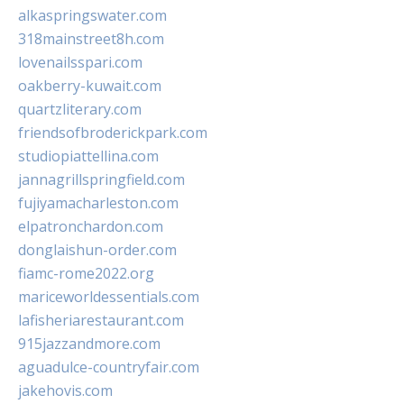
alkaspringswater.com
318mainstreet8h.com
lovenailsspari.com
oakberry-kuwait.com
quartzliterary.com
friendsofbroderickpark.com
studiopiattellina.com
jannagrillspringfield.com
fujiyamacharleston.com
elpatronchardon.com
donglaishun-order.com
fiamc-rome2022.org
mariceworldessentials.com
lafisheriarestaurant.com
915jazzandmore.com
aguadulce-countryfair.com
jakehovis.com