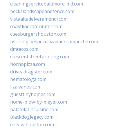
cleaningservicebaltimore-md.com
beckslandscapeandfence.com
vistaaltadelveramendi.com
coastlinecateringnc.com
cuesburgershouston.com
psicologiaespecializadaencampeche.com
dmtacos.com
crescentstreetprinting.com
hornopizza.com
driveadragster.com
hematologa.com
lizaivanov.com
guesttinyhomes.com
home-plow-by-meyer.com
palatelatincuisine.com
blackdoglegacy.com
eatvivahouston.com