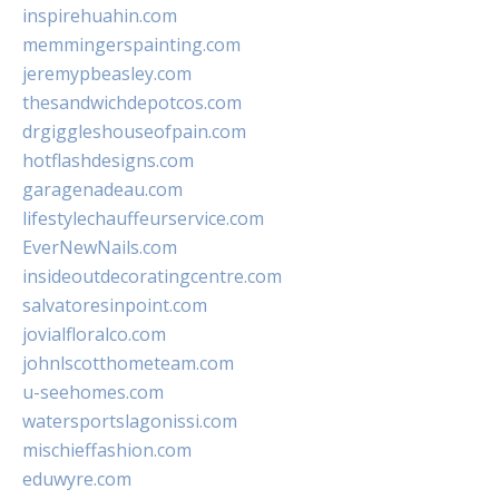
inspirehuahin.com
memmingerspainting.com
jeremypbeasley.com
thesandwichdepotcos.com
drgiggleshouseofpain.com
hotflashdesigns.com
garagenadeau.com
lifestylechauffeurservice.com
EverNewNails.com
insideoutdecoratingcentre.com
salvatoresinpoint.com
jovialfloralco.com
johnlscotthometeam.com
u-seehomes.com
watersportslagonissi.com
mischieffashion.com
eduwyre.com