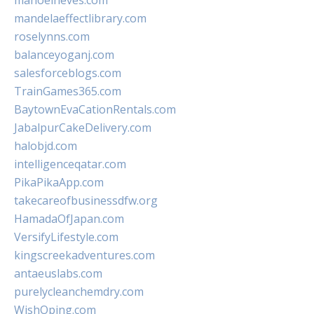
manoelneves.com
mandelaeffectlibrary.com
roselynns.com
balanceyoganj.com
salesforceblogs.com
TrainGames365.com
BaytownEvaCationRentals.com
JabalpurCakeDelivery.com
halobjd.com
intelligenceqatar.com
PikaPikaApp.com
takecareofbusinessdfw.org
HamadaOfJapan.com
VersifyLifestyle.com
kingscreekadventures.com
antaeuslabs.com
purelycleanchemdry.com
WishOping.com