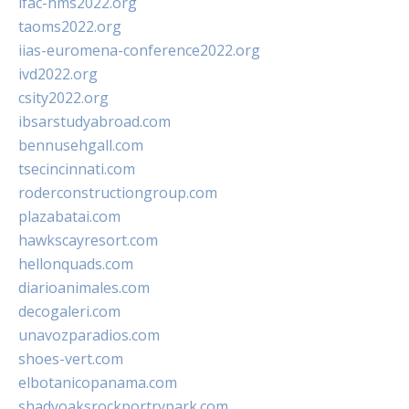
ifac-hms2022.org
taoms2022.org
iias-euromena-conference2022.org
ivd2022.org
csity2022.org
ibsarstudyabroad.com
bennusehgall.com
tsecincinnati.com
roderconstructiongroup.com
plazabatai.com
hawkscayresort.com
hellonquads.com
diarioanimales.com
decogaleri.com
unavozparadios.com
shoes-vert.com
elbotanicopanama.com
shadyoaksrockportrvpark.com