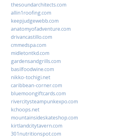
thesoundarchitects.com
allin1roofing.com
keepjudgewebb.com
anatomyofadventure.com
drivancastillo.com
cmmedspa.com
midletontkd.com
gardensandgrills.com
basilfoodwine.com
nikko-tochigi.net
caribbean-corner.com
bluemoongiftcards.com
rivercitysteampunkexpo.com
kchoops.net
mountainsideskateshop.com
kirtlandcitytavern.com
301nutritionspot.com