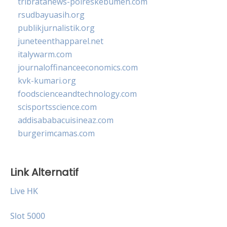
tribratanews-polreskebumen.com
rsudbayuasih.org
publikjurnalistik.org
juneteenthapparel.net
italywarm.com
journaloffinanceeconomics.com
kvk-kumari.org
foodscienceandtechnology.com
scisportsscience.com
addisababacuisineaz.com
burgerimcamas.com
Link Alternatif
Live HK
Slot 5000