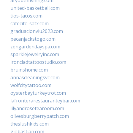
aryouthfishing.com
united-basketball.com
tios-tacos.com
cafecito-satx.com
graduacionviu2023.com
pecanjackstogo.com
zengardendayspa.com
sparklejewelryinc.com
ironcladtattoostudio.com
bruinshome.com
annascleaningsvc.com
wolfcitytattoo.com
oysterbayturkeytrot.com
lafronterarestauranteybar.com
lilyandrosetearoom.com
olivesburgberrypatch.com
theslushkids.com
giobastian.com