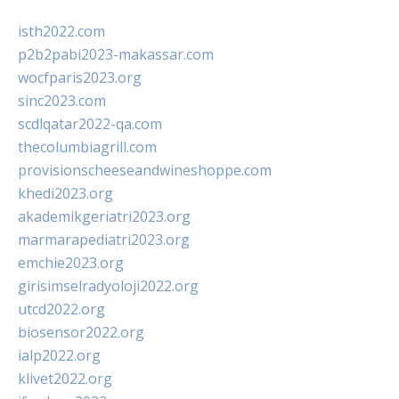
isth2022.com
p2b2pabi2023-makassar.com
wocfparis2023.org
sinc2023.com
scdlqatar2022-qa.com
thecolumbiagrill.com
provisionscheeseandwineshoppe.com
khedi2023.org
akademikgeriatri2023.org
marmarapediatri2023.org
emchie2023.org
girisimselradyoloji2022.org
utcd2022.org
biosensor2022.org
ialp2022.org
klivet2022.org