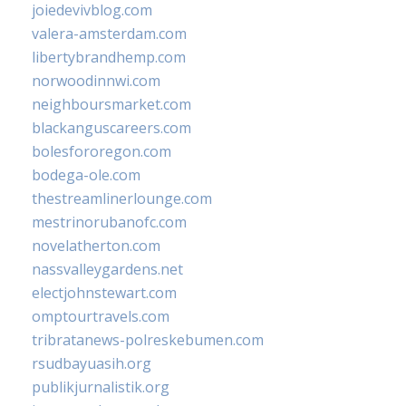
joiedevivblog.com
valera-amsterdam.com
libertybrandhemp.com
norwoodinnwi.com
neighboursmarket.com
blackanguscareers.com
bolesfororegon.com
bodega-ole.com
thestreamlinerlounge.com
mestrinorubanofc.com
novelatherton.com
nassvalleygardens.net
electjohnstewart.com
omptourtravels.com
tribratanews-polreskebumen.com
rsudbayuasih.org
publikjurnalistik.org