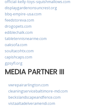
official-kelly-toys-squishmallows.com
displaygardenonsuncrest.org
bbq-empire-usa.com
feedstoreva.com
drogopets.com
ediblechalk.com
tabletennisnearme.com
oaksofa.com
soultacohtx.com
capishcaps.com
gpsyfl.org
MEDIA PARTNER III
vwrepairarlington.com
cleaningservicebaltimore-md.com
beckslandscapeandfence.com
vistaaltadelveramendi.com