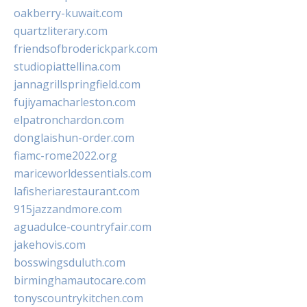
oakberry-kuwait.com
quartzliterary.com
friendsofbroderickpark.com
studiopiattellina.com
jannagrillspringfield.com
fujiyamacharleston.com
elpatronchardon.com
donglaishun-order.com
fiamc-rome2022.org
mariceworldessentials.com
lafisheriarestaurant.com
915jazzandmore.com
aguadulce-countryfair.com
jakehovis.com
bosswingsduluth.com
birminghamautocare.com
tonyscountrykitchen.com