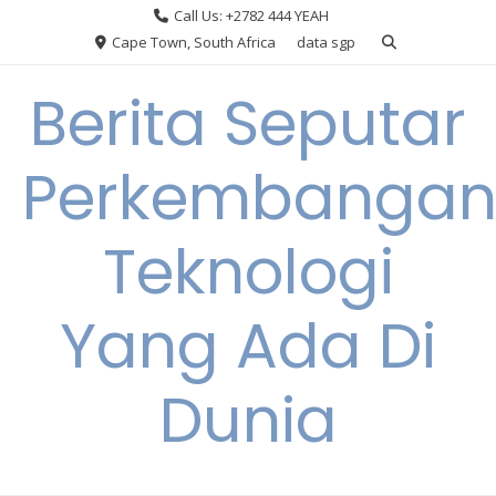
Skip
Call Us: +2782 444 YEAH
to
Cape Town, South Africa
data sgp
content
Berita Seputar
Perkembanga
Teknologi
Yang Ada Di
Dunia