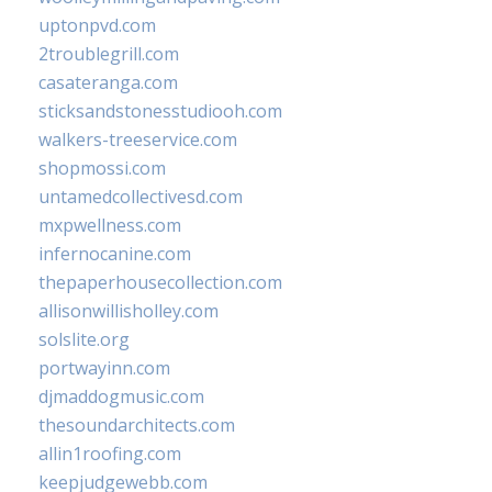
uptonpvd.com
2troublegrill.com
casateranga.com
sticksandstonesstudiooh.com
walkers-treeservice.com
shopmossi.com
untamedcollectivesd.com
mxpwellness.com
infernocanine.com
thepaperhousecollection.com
allisonwillisholley.com
solslite.org
portwayinn.com
djmaddogmusic.com
thesoundarchitects.com
allin1roofing.com
keepjudgewebb.com