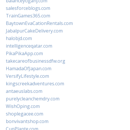
balanceyoganj.com
salesforceblogs.com
TrainGames365.com
BaytownEvaCationRentals.com
JabalpurCakeDelivery.com
halobjd.com
intelligenceqatar.com
PikaPikaApp.com
takecareofbusinessdfw.org
HamadaOfJapan.com
VersifyLifestyle.com
kingscreekadventures.com
antaeuslabs.com
purelycleanchemdry.com
WishOping.com
shoplegacee.com
bonvivantshop.com
CupPlante.com