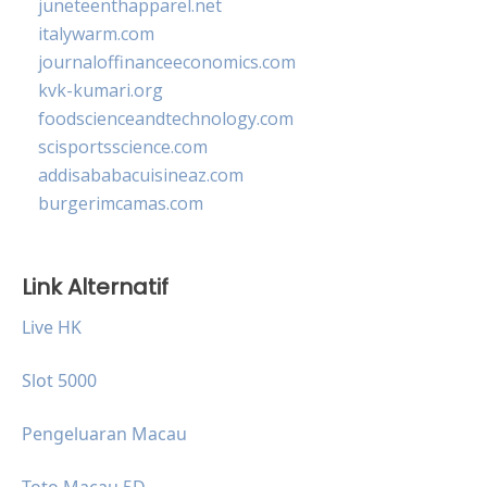
juneteenthapparel.net
italywarm.com
journaloffinanceeconomics.com
kvk-kumari.org
foodscienceandtechnology.com
scisportsscience.com
addisababacuisineaz.com
burgerimcamas.com
Link Alternatif
Live HK
Slot 5000
Pengeluaran Macau
Toto Macau 5D