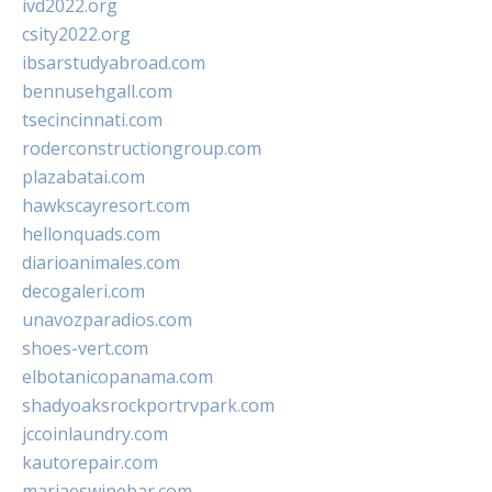
ivd2022.org
csity2022.org
ibsarstudyabroad.com
bennusehgall.com
tsecincinnati.com
roderconstructiongroup.com
plazabatai.com
hawkscayresort.com
hellonquads.com
diarioanimales.com
decogaleri.com
unavozparadios.com
shoes-vert.com
elbotanicopanama.com
shadyoaksrockportrvpark.com
jccoinlaundry.com
kautorepair.com
marjaeswinebar.com