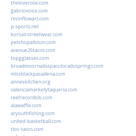
theloverose.com
gabriovoice.com
resinflowart.com
p-sports.net
korsairstreetwear.com
petshopallston.com
avenue26tacos.com
topgglasses.com
broadmoornailsspacoloradosprings.com
missblackpasadena.com
anneskitchen.org
valenciamarketytaqueria.com
reefrecordsllc.com
alawaffle.com
aryouthfishing.com
united-basketball.com
tios-tacos.com