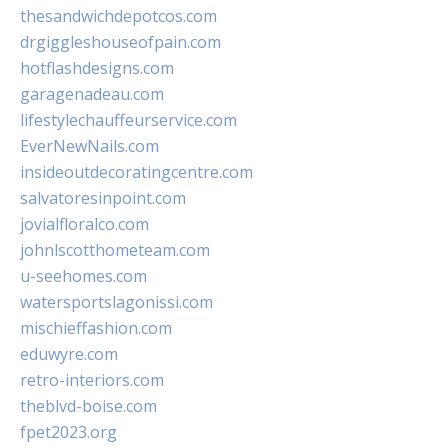
thesandwichdepotcos.com
drgiggleshouseofpain.com
hotflashdesigns.com
garagenadeau.com
lifestylechauffeurservice.com
EverNewNails.com
insideoutdecoratingcentre.com
salvatoresinpoint.com
jovialfloralco.com
johnlscotthometeam.com
u-seehomes.com
watersportslagonissi.com
mischieffashion.com
eduwyre.com
retro-interiors.com
theblvd-boise.com
fpet2023.org