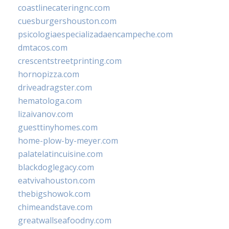
coastlinecateringnc.com
cuesburgershouston.com
psicologiaespecializadaencampeche.com
dmtacos.com
crescentstreetprinting.com
hornopizza.com
driveadragster.com
hematologa.com
lizaivanov.com
guesttinyhomes.com
home-plow-by-meyer.com
palatelatincuisine.com
blackdoglegacy.com
eatvivahouston.com
thebigshowok.com
chimeandstave.com
greatwallseafoodny.com