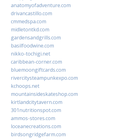
anatomyofadventure.com
drivancastillo.com
cmmedspa.com
midletontkd.com
gardensandgrills.com
basilfoodwine.com
nikko-tochigi.net
caribbean-corner.com
bluemoongiftcards.com
rivercitysteampunkexpo.com
kchoops.net
mountainsideskateshop.com
kirtlandcitytavern.com
301nutritionspot.com
ammos-stores.com
loceanecreations.com
birdsongridgefarm.com