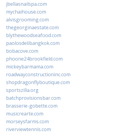
jbellasnailspa.com
mychaihouse.com
alvisgrooming.com
thegeorginaestate.com
blythewoodseafood.com
paolosdelibangkok.com
bobacove.com
phoone24brookfield.com
mickeybarmama.com
roadwayconstructioninc.com
shopdragonflyboutique.com
sportszilla.org
batchprovisionsbar.com
brasserie-gobette.com
musicrearte.com
morseysfarms.com
riverviewtennis.com