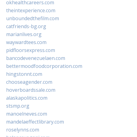
okhealthcareers.com
theintexperience.com
unboundedthefilm.com
catfriends-bg.org
marianlives.org
waywardtees.com
pidfloorsexpress.com
bancodevenezuelaen.com
bettermoodfoodcorporation.com
hingstonnt.com
chooseagender.com
hoverboardssale.com
alaskapolitics.com
stsmp.org
manoelneves.com
mandelaeffectlibrary.com
roselynns.com