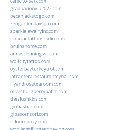
cafecito-satx.com
graduacionviu2023.com
pecanjackstogo.com
zengardendayspa.com
sparklejewelryinc.com
ironcladtattoostudio.com
bruinshome.com
annascleaningsvc.com
wolfcitytattoo.com
oysterbayturkeytrot.com
lafronterarestauranteybar.com
lilyandrosetearoom.com
olivesburgberrypatch.com
theslushkids.com
giobastian.com
glpascensori.com
rifloorepoxy.com
woolleymillingandpaving.com