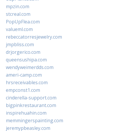
mpzin.com
stcreal.com
PopUpFlea.com
valueml.com
rebeccatorresjewelry.com
jmpbliss.com
drjorgerico.com
queensushipa.com
wendyweimerdds.com
ameri-camp.com
hrsreceivables.com
empconst1.com
cinderella-support.com
bigpinkrestaurant.com
inspirehuahin.com
memmingerspainting.com
jeremypbeasley.com