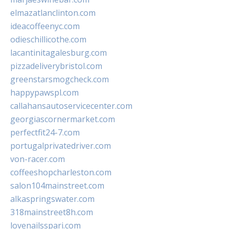
elmazatlanclinton.com
ideacoffeenyc.com
odieschillicothe.com
lacantinitagalesburg.com
pizzadeliverybristol.com
greenstarsmogcheck.com
happypawspl.com
callahansautoservicecenter.com
georgiascornermarket.com
perfectfit24-7.com
portugalprivatedriver.com
von-racer.com
coffeeshopcharleston.com
salon104mainstreet.com
alkaspringswater.com
318mainstreet8h.com
lovenailsspari.com