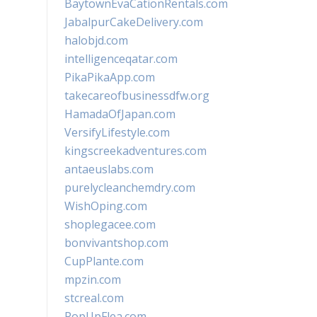
BaytownEvaCationRentals.com
JabalpurCakeDelivery.com
halobjd.com
intelligenceqatar.com
PikaPikaApp.com
takecareofbusinessdfw.org
HamadaOfJapan.com
VersifyLifestyle.com
kingscreekadventures.com
antaeuslabs.com
purelycleanchemdry.com
WishOping.com
shoplegacee.com
bonvivantshop.com
CupPlante.com
mpzin.com
stcreal.com
PopUpFlea.com