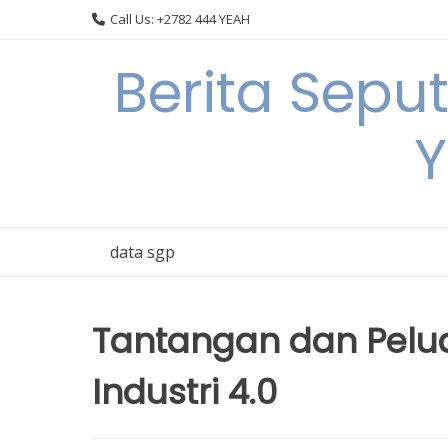
Skip
Call Us: +2782 444 YEAH
to
content
Berita Sepu
Y
data sgp
Tantangan dan Pelu
Industri 4.0