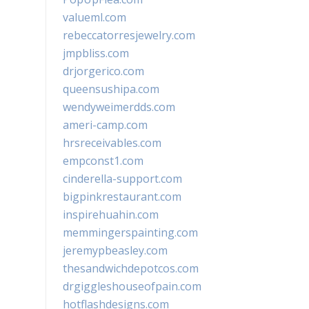
valueml.com
rebeccatorresjewelry.com
jmpbliss.com
drjorgerico.com
queensushipa.com
wendyweimerdds.com
ameri-camp.com
hrsreceivables.com
empconst1.com
cinderella-support.com
bigpinkrestaurant.com
inspirehuahin.com
memmingerspainting.com
jeremypbeasley.com
thesandwichdepotcos.com
drgiggleshouseofpain.com
hotflashdesigns.com