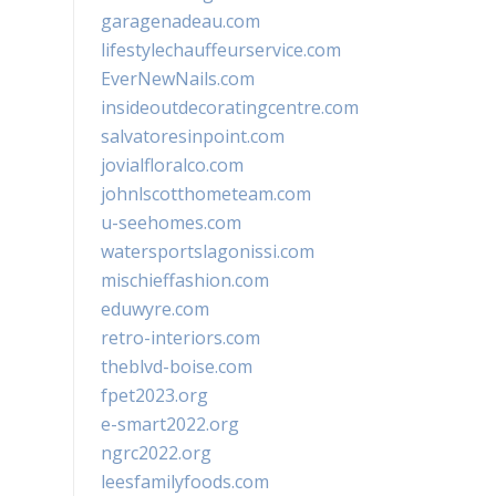
garagenadeau.com
lifestylechauffeurservice.com
EverNewNails.com
insideoutdecoratingcentre.com
salvatoresinpoint.com
jovialfloralco.com
johnlscotthometeam.com
u-seehomes.com
watersportslagonissi.com
mischieffashion.com
eduwyre.com
retro-interiors.com
theblvd-boise.com
fpet2023.org
e-smart2022.org
ngrc2022.org
leesfamilyfoods.com