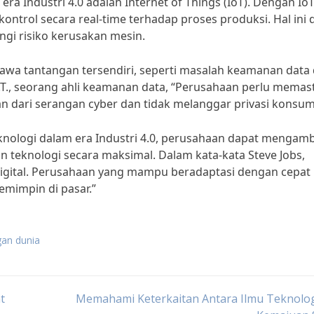
ra Industri 4.0 adalah Internet of Things (IoT). Dengan IoT
ntrol secara real-time terhadap proses produksi. Hal ini 
gi risiko kerusakan mesin.
wa tantangan tersendiri, seperti masalah keamanan data
M.T., seorang ahli keamanan data, “Perusahaan perlu memas
n dari serangan cyber dan tidak melanggar privasi konsum
ologi dalam era Industri 4.0, perusahaan dapat mengamb
 teknologi secara maksimal. Dalam kata-kata Steve Jobs,
 digital. Perusahaan yang mampu beradaptasi dengan cepat
mimpin di pasar.”
gan dunia
t
Memahami Keterkaitan Antara Ilmu Teknolog