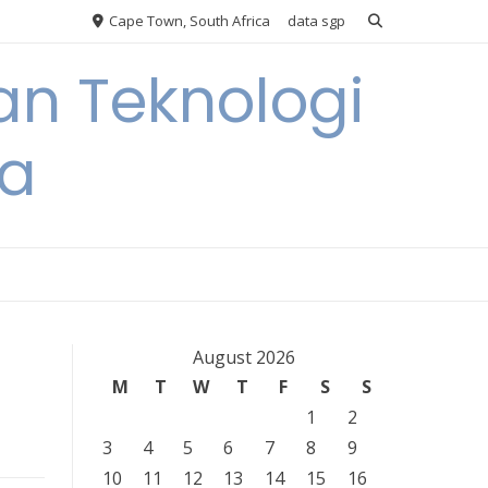
Cape Town, South Africa
data sgp
an Teknologi
ia
August 2026
M
T
W
T
F
S
S
1
2
3
4
5
6
7
8
9
10
11
12
13
14
15
16