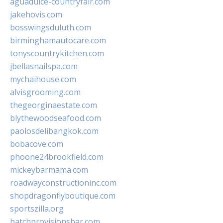
aguadulce-countryfair.com
jakehovis.com
bosswingsduluth.com
birminghamautocare.com
tonyscountrykitchen.com
jbellasnailspa.com
mychaihouse.com
alvisgrooming.com
thegeorginaestate.com
blythewoodseafood.com
paolosdelibangkok.com
bobacove.com
phoone24brookfield.com
mickeybarmama.com
roadwayconstructioninc.com
shopdragonflyboutique.com
sportszilla.org
batchprovisionsbar.com