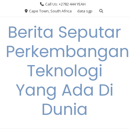
Skip
Call Us: +2782 444 YEAH
to
Cape Town, South Africa
data sgp
content
Berita Seputar
Perkembanga
Teknologi
Yang Ada Di
Dunia