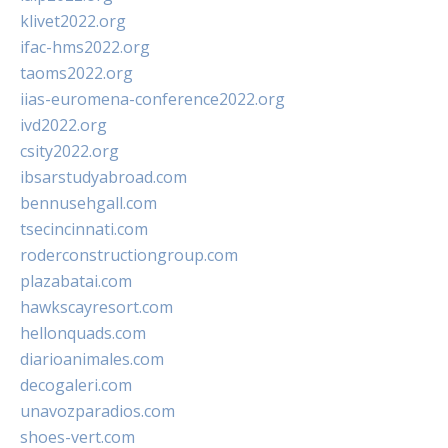
klivet2022.org
ifac-hms2022.org
taoms2022.org
iias-euromena-conference2022.org
ivd2022.org
csity2022.org
ibsarstudyabroad.com
bennusehgall.com
tsecincinnati.com
roderconstructiongroup.com
plazabatai.com
hawkscayresort.com
hellonquads.com
diarioanimales.com
decogaleri.com
unavozparadios.com
shoes-vert.com