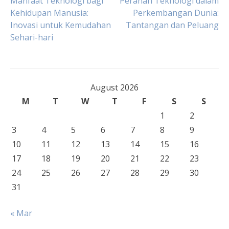
Post
Manfaat Teknologi bagi
Peranan Teknologi dalam
Kehidupan Manusia:
Perkembangan Dunia:
Inovasi untuk Kemudahan
Tantangan dan Peluang
navigation
Sehari-hari
August 2026
M
T
W
T
F
S
S
1
2
3
4
5
6
7
8
9
10
11
12
13
14
15
16
17
18
19
20
21
22
23
24
25
26
27
28
29
30
31
« Mar