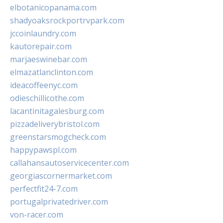
elbotanicopanama.com
shadyoaksrockportrvpark.com
jccoinlaundry.com
kautorepair.com
marjaeswinebar.com
elmazatlanclinton.com
ideacoffeenyc.com
odieschillicothe.com
lacantinitagalesburg.com
pizzadeliverybristol.com
greenstarsmogcheck.com
happypawspl.com
callahansautoservicecenter.com
georgiascornermarket.com
perfectfit24-7.com
portugalprivatedriver.com
von-racer.com