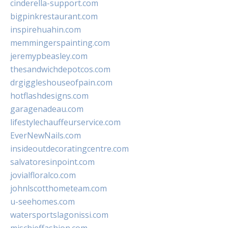
cinderella-support.com
bigpinkrestaurant.com
inspirehuahin.com
memmingerspainting.com
jeremypbeasley.com
thesandwichdepotcos.com
drgiggleshouseofpain.com
hotflashdesigns.com
garagenadeau.com
lifestylechauffeurservice.com
EverNewNails.com
insideoutdecoratingcentre.com
salvatoresinpoint.com
jovialfloralco.com
johnlscotthometeam.com
u-seehomes.com
watersportslagonissi.com