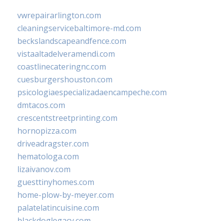
vwrepairarlington.com
cleaningservicebaltimore-md.com
beckslandscapeandfence.com
vistaaltadelveramendi.com
coastlinecateringnc.com
cuesburgershouston.com
psicologiaespecializadaencampeche.com
dmtacos.com
crescentstreetprinting.com
hornopizza.com
driveadragster.com
hematologa.com
lizaivanov.com
guesttinyhomes.com
home-plow-by-meyer.com
palatelatincuisine.com
blackdoglegacy.com