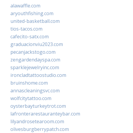
alawaffle.com
aryouthfishing.com
united-basketball.com
tios-tacos.com
cafecito-satx.com
graduacionviu2023.com
pecanjackstogo.com
zengardendayspa.com
sparklejewelryinc.com
ironcladtattoostudio.com
bruinshome.com
annascleaningsvc.com
wolfcitytattoo.com
oysterbayturkeytrot.com
lafronterarestauranteybar.com
lilyandrosetearoom.com
olivesburgberrypatch.com