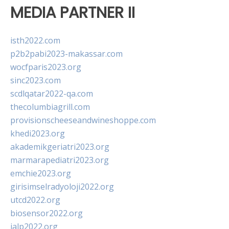
MEDIA PARTNER II
isth2022.com
p2b2pabi2023-makassar.com
wocfparis2023.org
sinc2023.com
scdlqatar2022-qa.com
thecolumbiagrill.com
provisionscheeseandwineshoppe.com
khedi2023.org
akademikgeriatri2023.org
marmarapediatri2023.org
emchie2023.org
girisimselradyoloji2022.org
utcd2022.org
biosensor2022.org
ialp2022.org