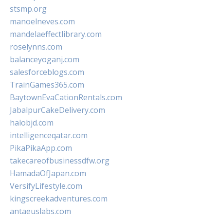
stsmp.org
manoelneves.com
mandelaeffectlibrary.com
roselynns.com
balanceyoganj.com
salesforceblogs.com
TrainGames365.com
BaytownEvaCationRentals.com
JabalpurCakeDelivery.com
halobjd.com
intelligenceqatar.com
PikaPikaApp.com
takecareofbusinessdfw.org
HamadaOfJapan.com
VersifyLifestyle.com
kingscreekadventures.com
antaeuslabs.com