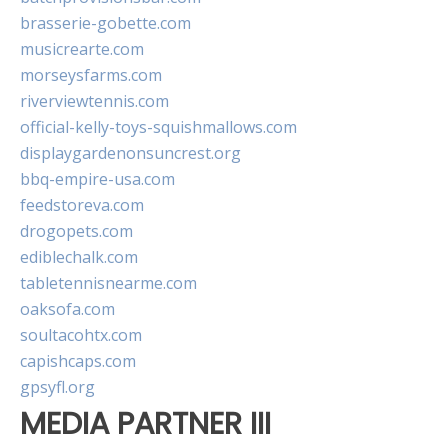
brasserie-gobette.com
musicrearte.com
morseysfarms.com
riverviewtennis.com
official-kelly-toys-squishmallows.com
displaygardenonsuncrest.org
bbq-empire-usa.com
feedstoreva.com
drogopets.com
ediblechalk.com
tabletennisnearme.com
oaksofa.com
soultacohtx.com
capishcaps.com
gpsyfl.org
MEDIA PARTNER III