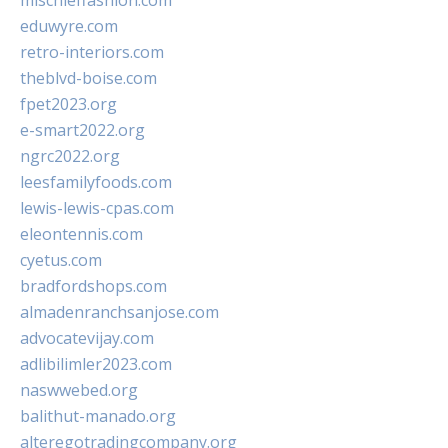
mischieffashion.com
eduwyre.com
retro-interiors.com
theblvd-boise.com
fpet2023.org
e-smart2022.org
ngrc2022.org
leesfamilyfoods.com
lewis-lewis-cpas.com
eleontennis.com
cyetus.com
bradfordshops.com
almadenranchsanjose.com
advocatevijay.com
adlibilimler2023.com
naswwebed.org
balithut-manado.org
alteregotradingcompany.org