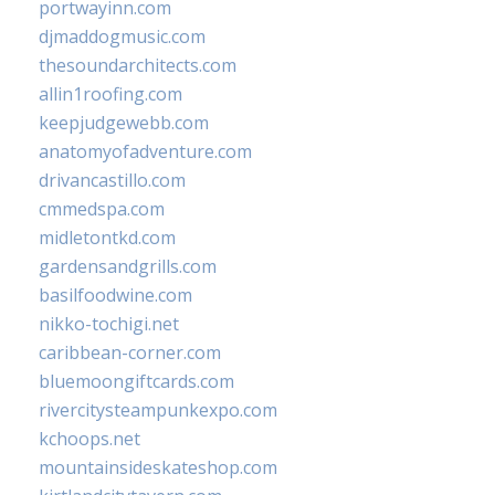
portwayinn.com
djmaddogmusic.com
thesoundarchitects.com
allin1roofing.com
keepjudgewebb.com
anatomyofadventure.com
drivancastillo.com
cmmedspa.com
midletontkd.com
gardensandgrills.com
basilfoodwine.com
nikko-tochigi.net
caribbean-corner.com
bluemoongiftcards.com
rivercitysteampunkexpo.com
kchoops.net
mountainsideskateshop.com