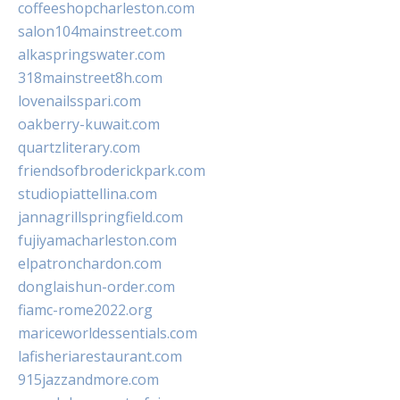
coffeeshopcharleston.com
salon104mainstreet.com
alkaspringswater.com
318mainstreet8h.com
lovenailsspari.com
oakberry-kuwait.com
quartzliterary.com
friendsofbroderickpark.com
studiopiattellina.com
jannagrillspringfield.com
fujiyamacharleston.com
elpatronchardon.com
donglaishun-order.com
fiamc-rome2022.org
mariceworldessentials.com
lafisheriarestaurant.com
915jazzandmore.com