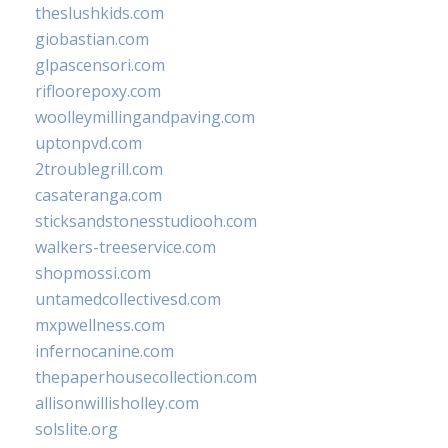
theslushkids.com
giobastian.com
glpascensori.com
rifloorepoxy.com
woolleymillingandpaving.com
uptonpvd.com
2troublegrill.com
casateranga.com
sticksandstonesstudiooh.com
walkers-treeservice.com
shopmossi.com
untamedcollectivesd.com
mxpwellness.com
infernocanine.com
thepaperhousecollection.com
allisonwillisholley.com
solslite.org