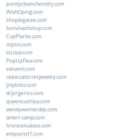
purelycleanchemdry.com
WishOping.com
shoplegacee.com
bonvivantshop.com
CupPlante.com
mpzin.com
stcreal.com
PopUpFlea.com
valueml.com
rebeccatorresjewelry.com
jmpbliss.com
drjorgerico.com
queensushipa.com
wendyweimerdds.com
ameri-camp.com
hrsreceivables.com
empconst1.com