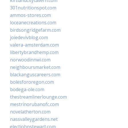
kirtlandcitytavern.com
301nutritionspot.com
ammos-stores.com
loceanecreations.com
birdsongridgefarm.com
joiedevivblog.com
valera-amsterdam.com
libertybrandhemp.com
norwoodinnwi.com
neighboursmarket.com
blackanguscareers.com
bolesfororegon.com
bodega-ole.com
thestreamlinerlounge.com
mestrinorubanofc.com
novelatherton.com
nassvalleygardens.net
electjohnstewart.com