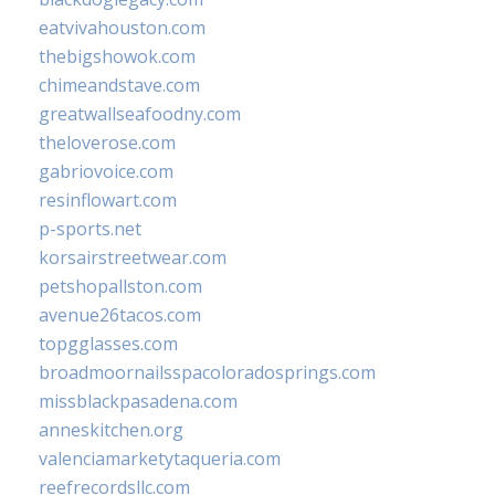
eatvivahouston.com
thebigshowok.com
chimeandstave.com
greatwallseafoodny.com
theloverose.com
gabriovoice.com
resinflowart.com
p-sports.net
korsairstreetwear.com
petshopallston.com
avenue26tacos.com
topgglasses.com
broadmoornailsspacoloradosprings.com
missblackpasadena.com
anneskitchen.org
valenciamarketytaqueria.com
reefrecordsllc.com