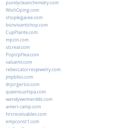
purelycleanchemdry.com
WishOping.com
shoplegacee.com
bonvivantshop.com
CupPlante.com
mpzin.com
stcreal.com
PopUpFlea.com
valueml.com
rebeccatorresjewelry.com
jmpbliss.com
drjorgerico.com
queensushipa.com
wendyweimerdds.com
ameri-camp.com
hrsreceivables.com
empconst1.com