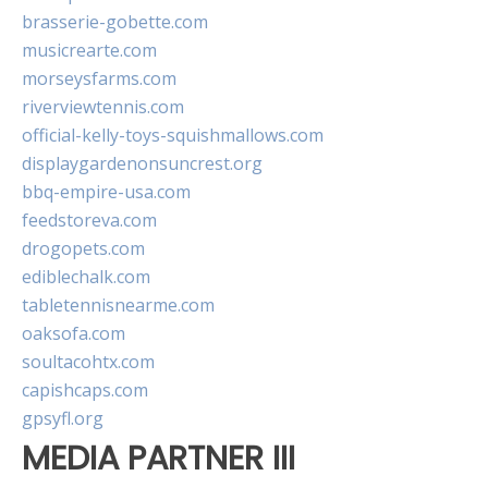
brasserie-gobette.com
musicrearte.com
morseysfarms.com
riverviewtennis.com
official-kelly-toys-squishmallows.com
displaygardenonsuncrest.org
bbq-empire-usa.com
feedstoreva.com
drogopets.com
ediblechalk.com
tabletennisnearme.com
oaksofa.com
soultacohtx.com
capishcaps.com
gpsyfl.org
MEDIA PARTNER III