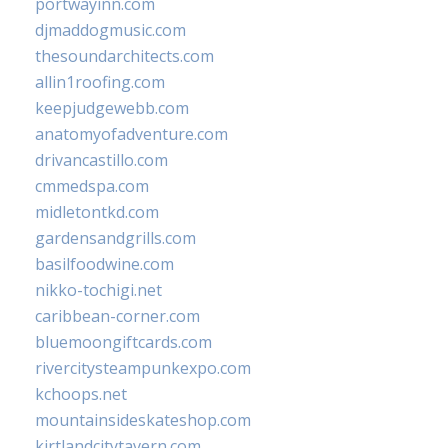
portwayinn.com
djmaddogmusic.com
thesoundarchitects.com
allin1roofing.com
keepjudgewebb.com
anatomyofadventure.com
drivancastillo.com
cmmedspa.com
midletontkd.com
gardensandgrills.com
basilfoodwine.com
nikko-tochigi.net
caribbean-corner.com
bluemoongiftcards.com
rivercitysteampunkexpo.com
kchoops.net
mountainsideskateshop.com
kirtlandcitytavern.com