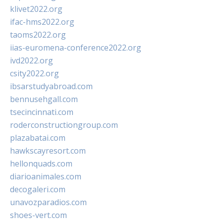
klivet2022.org
ifac-hms2022.org
taoms2022.org
iias-euromena-conference2022.org
ivd2022.org
csity2022.org
ibsarstudyabroad.com
bennusehgall.com
tsecincinnati.com
roderconstructiongroup.com
plazabatai.com
hawkscayresort.com
hellonquads.com
diarioanimales.com
decogaleri.com
unavozparadios.com
shoes-vert.com