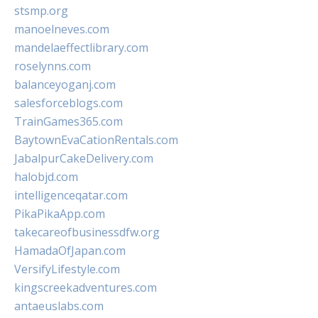
stsmp.org
manoelneves.com
mandelaeffectlibrary.com
roselynns.com
balanceyoganj.com
salesforceblogs.com
TrainGames365.com
BaytownEvaCationRentals.com
JabalpurCakeDelivery.com
halobjd.com
intelligenceqatar.com
PikaPikaApp.com
takecareofbusinessdfw.org
HamadaOfJapan.com
VersifyLifestyle.com
kingscreekadventures.com
antaeuslabs.com