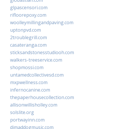
glpascensori.com
rifloorepoxy.com
woolleymillingandpaving.com
uptonpvd.com
2troublegrill.com
casateranga.com
sticksandstonesstudiooh.com
walkers-treeservice.com
shopmossi.com
untamedcollectivesd.com
mxpwellness.com
infernocanine.com
thepaperhousecollection.com
allisonwillisholley.com
solslite.org
portwayinn.com
djmaddogmusic.com