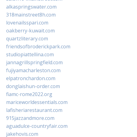
alkaspringswater.com
318mainstreet8h.com
lovenailsspari.com
oakberry-kuwait.com
quartzliterary.com
friendsofbroderickpark.com
studiopiattellina.com
jannagrillspringfield.com
fujiyamacharleston.com
elpatronchardon.com
donglaishun-order.com
fiamc-rome2022.org
mariceworldessentials.com
lafisheriarestaurant.com
915jazzandmore.com
aguadulce-countryfair.com
jakehovis.com