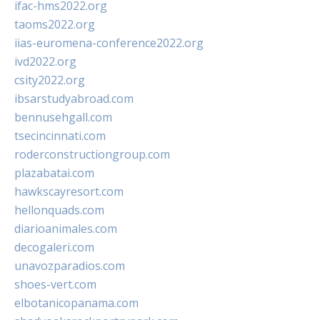
ifac-hms2022.org
taoms2022.org
iias-euromena-conference2022.org
ivd2022.org
csity2022.org
ibsarstudyabroad.com
bennusehgall.com
tsecincinnati.com
roderconstructiongroup.com
plazabatai.com
hawkscayresort.com
hellonquads.com
diarioanimales.com
decogaleri.com
unavozparadios.com
shoes-vert.com
elbotanicopanama.com