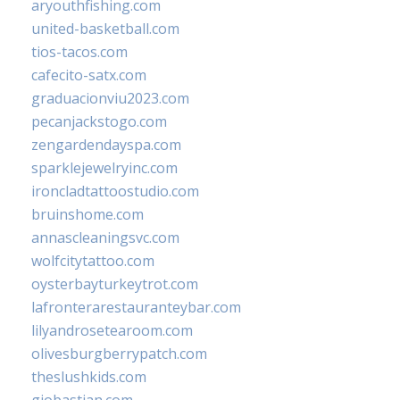
aryouthfishing.com
united-basketball.com
tios-tacos.com
cafecito-satx.com
graduacionviu2023.com
pecanjackstogo.com
zengardendayspa.com
sparklejewelryinc.com
ironcladtattoostudio.com
bruinshome.com
annascleaningsvc.com
wolfcitytattoo.com
oysterbayturkeytrot.com
lafronterarestauranteybar.com
lilyandrosetearoom.com
olivesburgberrypatch.com
theslushkids.com
giobastian.com