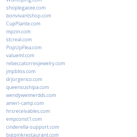
shoplegacee.com
bonvivantshop.com
CupPlante.com
mpzin.com
stcreal.com
PopUpFlea.com
valueml.com
rebeccatorresjewelry.com
jmpbliss.com
drjorgerico.com
queensushipa.com
wendyweimerdds.com
ameri-camp.com
hrsreceivables.com
empconst1.com
cinderella-support.com
bigpinkrestaurant.com