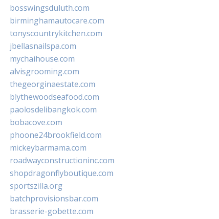
bosswingsduluth.com
birminghamautocare.com
tonyscountrykitchen.com
jbellasnailspa.com
mychaihouse.com
alvisgrooming.com
thegeorginaestate.com
blythewoodseafood.com
paolosdelibangkok.com
bobacove.com
phoone24brookfield.com
mickeybarmama.com
roadwayconstructioninc.com
shopdragonflyboutique.com
sportszilla.org
batchprovisionsbar.com
brasserie-gobette.com