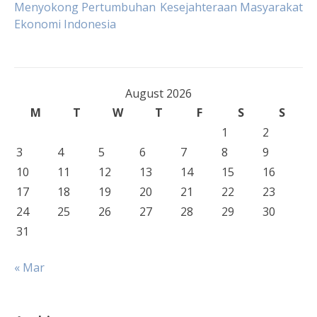
Menyokong Pertumbuhan
Kesejahteraan Masyarakat
navigation
Ekonomi Indonesia
August 2026
M
T
W
T
F
S
S
1
2
3
4
5
6
7
8
9
10
11
12
13
14
15
16
17
18
19
20
21
22
23
24
25
26
27
28
29
30
31
« Mar