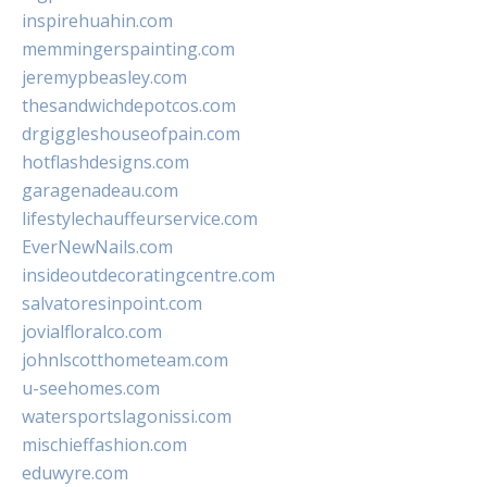
inspirehuahin.com
memmingerspainting.com
jeremypbeasley.com
thesandwichdepotcos.com
drgiggleshouseofpain.com
hotflashdesigns.com
garagenadeau.com
lifestylechauffeurservice.com
EverNewNails.com
insideoutdecoratingcentre.com
salvatoresinpoint.com
jovialfloralco.com
johnlscotthometeam.com
u-seehomes.com
watersportslagonissi.com
mischieffashion.com
eduwyre.com