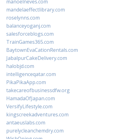
manoelneves.com
mandelaeffectlibrary.com
roselynns.com
balanceyoganj.com
salesforceblogs.com
TrainGames365.com
BaytownEvaCationRentals.com
JabalpurCakeDelivery.com
halobjd.com
intelligenceqatar.com
PikaPikaApp.com
takecareofbusinessdfw.org
HamadaOfJapan.com
VersifyLifestyle.com
kingscreekadventures.com
antaeuslabs.com
purelycleanchemdry.com
WishOping.com