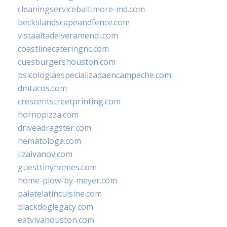
cleaningservicebaltimore-md.com
beckslandscapeandfence.com
vistaaltadelveramendi.com
coastlinecateringnc.com
cuesburgershouston.com
psicologiaespecializadaencampeche.com
dmtacos.com
crescentstreetprinting.com
hornopizza.com
driveadragster.com
hematologa.com
lizaivanov.com
guesttinyhomes.com
home-plow-by-meyer.com
palatelatincuisine.com
blackdoglegacy.com
eatvivahouston.com