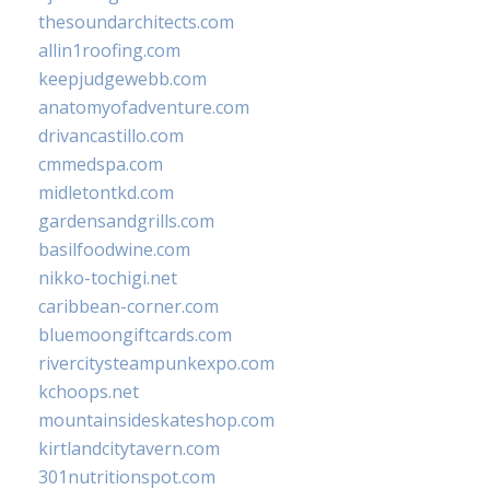
thesoundarchitects.com
allin1roofing.com
keepjudgewebb.com
anatomyofadventure.com
drivancastillo.com
cmmedspa.com
midletontkd.com
gardensandgrills.com
basilfoodwine.com
nikko-tochigi.net
caribbean-corner.com
bluemoongiftcards.com
rivercitysteampunkexpo.com
kchoops.net
mountainsideskateshop.com
kirtlandcitytavern.com
301nutritionspot.com