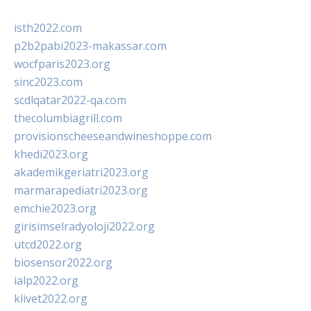
isth2022.com
p2b2pabi2023-makassar.com
wocfparis2023.org
sinc2023.com
scdlqatar2022-qa.com
thecolumbiagrill.com
provisionscheeseandwineshoppe.com
khedi2023.org
akademikgeriatri2023.org
marmarapediatri2023.org
emchie2023.org
girisimselradyoloji2022.org
utcd2022.org
biosensor2022.org
ialp2022.org
klivet2022.org