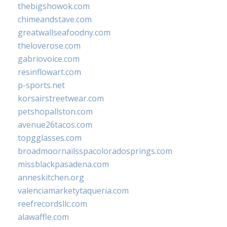
thebigshowok.com
chimeandstave.com
greatwallseafoodny.com
theloverose.com
gabriovoice.com
resinflowart.com
p-sports.net
korsairstreetwear.com
petshopallston.com
avenue26tacos.com
topgglasses.com
broadmoornailsspacoloradosprings.com
missblackpasadena.com
anneskitchen.org
valenciamarketytaqueria.com
reefrecordsllc.com
alawaffle.com