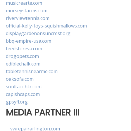
musicrearte.com
morseysfarms.com
riverviewtennis.com
official-kelly-toys-squishmallows.com
displaygardenonsuncrest.org
bbq-empire-usa.com
feedstoreva.com
drogopets.com
ediblechalk.com
tabletennisnearme.com
oaksofa.com
soultacohtx.com
capishcaps.com
gpsyfl.org
MEDIA PARTNER III
vwrepairarlington.com