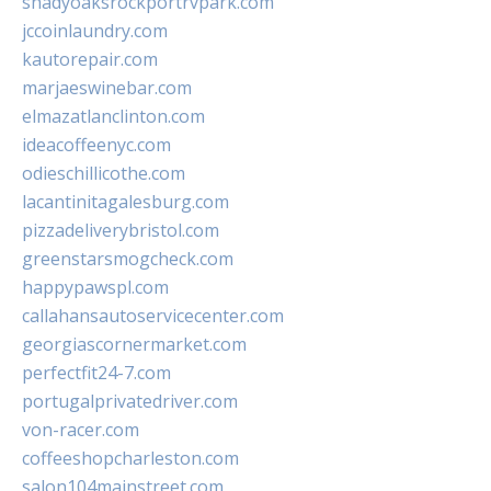
shadyoaksrockportrvpark.com
jccoinlaundry.com
kautorepair.com
marjaeswinebar.com
elmazatlanclinton.com
ideacoffeenyc.com
odieschillicothe.com
lacantinitagalesburg.com
pizzadeliverybristol.com
greenstarsmogcheck.com
happypawspl.com
callahansautoservicecenter.com
georgiascornermarket.com
perfectfit24-7.com
portugalprivatedriver.com
von-racer.com
coffeeshopcharleston.com
salon104mainstreet.com