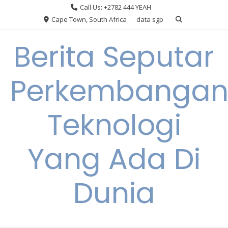
Skip
Call Us: +2782 444 YEAH
to
Cape Town, South Africa
data sgp
content
Berita Seputar
Perkembanga
Teknologi
Yang Ada Di
Dunia