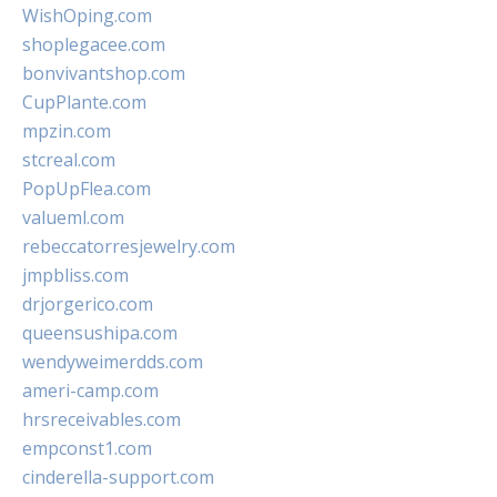
WishOping.com
shoplegacee.com
bonvivantshop.com
CupPlante.com
mpzin.com
stcreal.com
PopUpFlea.com
valueml.com
rebeccatorresjewelry.com
jmpbliss.com
drjorgerico.com
queensushipa.com
wendyweimerdds.com
ameri-camp.com
hrsreceivables.com
empconst1.com
cinderella-support.com