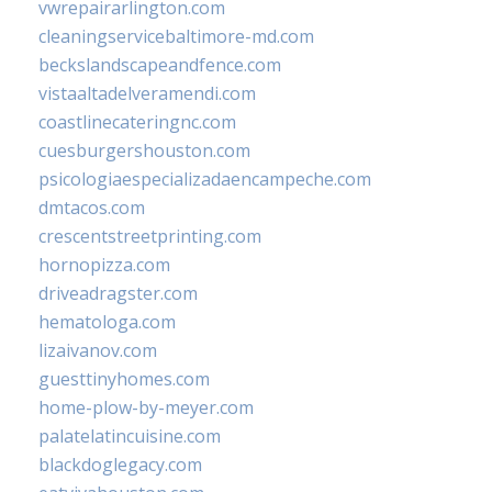
vwrepairarlington.com
cleaningservicebaltimore-md.com
beckslandscapeandfence.com
vistaaltadelveramendi.com
coastlinecateringnc.com
cuesburgershouston.com
psicologiaespecializadaencampeche.com
dmtacos.com
crescentstreetprinting.com
hornopizza.com
driveadragster.com
hematologa.com
lizaivanov.com
guesttinyhomes.com
home-plow-by-meyer.com
palatelatincuisine.com
blackdoglegacy.com