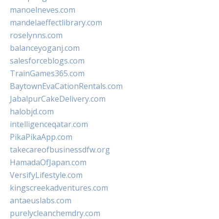
manoelneves.com
mandelaeffectlibrary.com
roselynns.com
balanceyoganj.com
salesforceblogs.com
TrainGames365.com
BaytownEvaCationRentals.com
JabalpurCakeDelivery.com
halobjd.com
intelligenceqatar.com
PikaPikaApp.com
takecareofbusinessdfw.org
HamadaOfJapan.com
VersifyLifestyle.com
kingscreekadventures.com
antaeuslabs.com
purelycleanchemdry.com