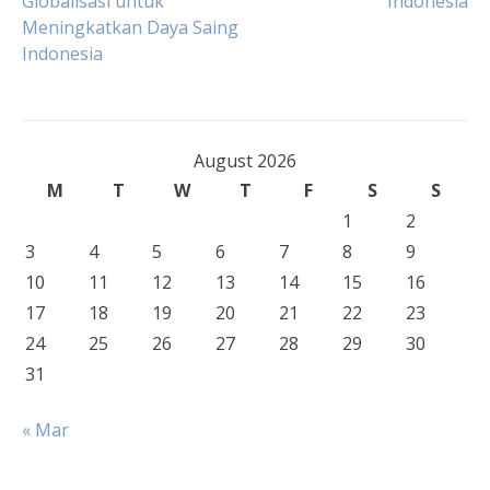
Globalisasi untuk
Indonesia
navigation
Meningkatkan Daya Saing
Indonesia
August 2026
M
T
W
T
F
S
S
1
2
3
4
5
6
7
8
9
10
11
12
13
14
15
16
17
18
19
20
21
22
23
24
25
26
27
28
29
30
31
« Mar