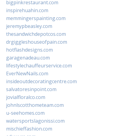
bigpinkrestaurant.com
inspirehuahin.com
memmingerspainting.com
jeremypbeasley.com
thesandwichdepotcos.com
drgiggleshouseofpain.com
hotflashdesigns.com
garagenadeau.com
lifestylechauffeurservice.com
EverNewNails.com
insideoutdecoratingcentre.com
salvatoresinpoint.com
jovialfloralco.com
johnlscotthometeam.com
u-seehomes.com
watersportslagonissi.com
mischieffashion.com