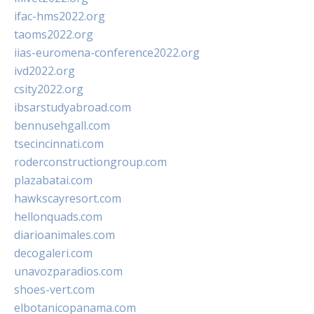
ifac-hms2022.org
taoms2022.org
iias-euromena-conference2022.org
ivd2022.org
csity2022.org
ibsarstudyabroad.com
bennusehgall.com
tsecincinnati.com
roderconstructiongroup.com
plazabatai.com
hawkscayresort.com
hellonquads.com
diarioanimales.com
decogaleri.com
unavozparadios.com
shoes-vert.com
elbotanicopanama.com