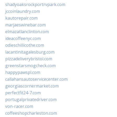
shadyoaksrockportrvpark.com
jccoinlaundry.com
kautorepair.com
marjaeswinebar.com
elmazatlanclinton.com
ideacoffeenyc.com
odieschillicothe.com
lacantinitagalesburg.com
pizzadeliverybristol.com
greenstarsmogcheck.com
happypawspl.com
callahansautoservicecenter.com
georgiascornermarket.com
perfectfit24-7.com
portugalprivatedriver.com
von-racer.com
coffeeshopcharleston.com