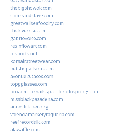
eatvivahouston.com
thebigshowok.com
chimeandstave.com
greatwallseafoodny.com
theloverose.com
gabriovoice.com
resinflowart.com
p-sports.net
korsairstreetwear.com
petshopallston.com
avenue26tacos.com
topgglasses.com
broadmoornailsspacoloradosprings.com
missblackpasadena.com
anneskitchen.org
valenciamarketytaqueria.com
reefrecordsllc.com
alawaffle.com