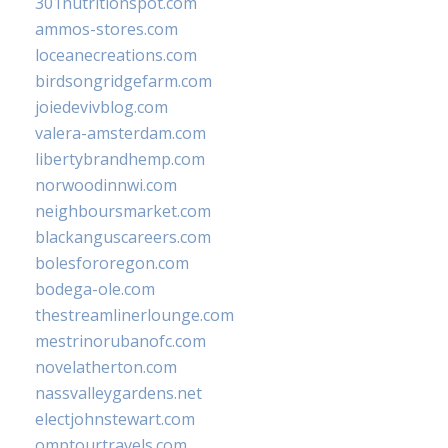
301nutritionspot.com
ammos-stores.com
loceanecreations.com
birdsongridgefarm.com
joiedevivblog.com
valera-amsterdam.com
libertybrandhemp.com
norwoodinnwi.com
neighboursmarket.com
blackanguscareers.com
bolesfororegon.com
bodega-ole.com
thestreamlinerlounge.com
mestrinorubanofc.com
novelatherton.com
nassvalleygardens.net
electjohnstewart.com
omptourtravels.com