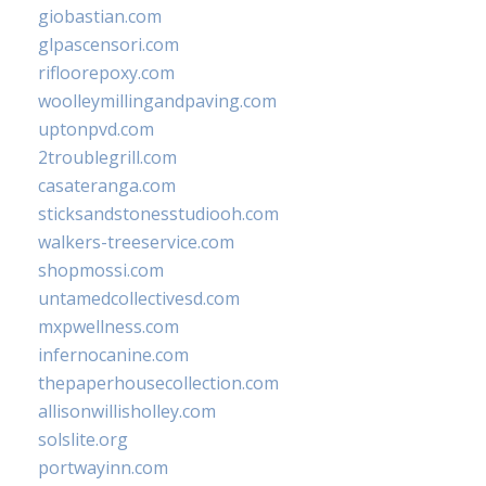
giobastian.com
glpascensori.com
rifloorepoxy.com
woolleymillingandpaving.com
uptonpvd.com
2troublegrill.com
casateranga.com
sticksandstonesstudiooh.com
walkers-treeservice.com
shopmossi.com
untamedcollectivesd.com
mxpwellness.com
infernocanine.com
thepaperhousecollection.com
allisonwillisholley.com
solslite.org
portwayinn.com