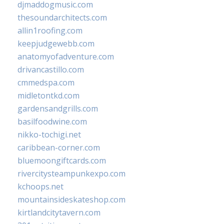
djmaddogmusic.com
thesoundarchitects.com
allin1roofing.com
keepjudgewebb.com
anatomyofadventure.com
drivancastillo.com
cmmedspa.com
midletontkd.com
gardensandgrills.com
basilfoodwine.com
nikko-tochigi.net
caribbean-corner.com
bluemoongiftcards.com
rivercitysteampunkexpo.com
kchoops.net
mountainsideskateshop.com
kirtlandcitytavern.com