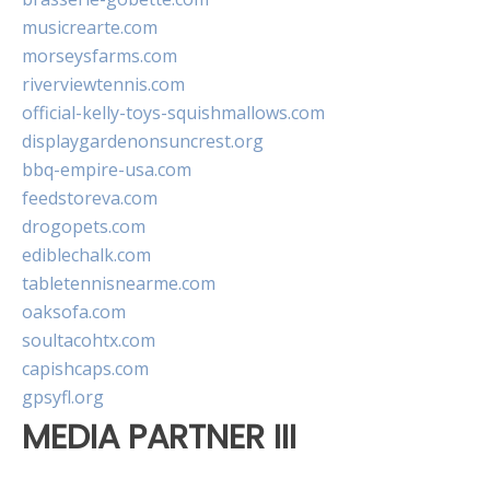
musicrearte.com
morseysfarms.com
riverviewtennis.com
official-kelly-toys-squishmallows.com
displaygardenonsuncrest.org
bbq-empire-usa.com
feedstoreva.com
drogopets.com
ediblechalk.com
tabletennisnearme.com
oaksofa.com
soultacohtx.com
capishcaps.com
gpsyfl.org
MEDIA PARTNER III