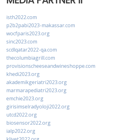
MEDIA PARTNER II
isth2022.com
p2b2pabi2023-makassar.com
wocfparis2023.org
sinc2023.com
scdlqatar2022-qa.com
thecolumbiagrill.com
provisionscheeseandwineshoppe.com
khedi2023.org
akademikgeriatri2023.org
marmarapediatri2023.org
emchie2023.org
girisimselradyoloji2022.org
utcd2022.org
biosensor2022.org
ialp2022.org
klivet2022.org