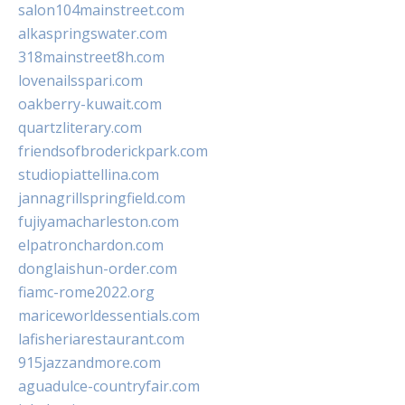
salon104mainstreet.com
alkaspringswater.com
318mainstreet8h.com
lovenailsspari.com
oakberry-kuwait.com
quartzliterary.com
friendsofbroderickpark.com
studiopiattellina.com
jannagrillspringfield.com
fujiyamacharleston.com
elpatronchardon.com
donglaishun-order.com
fiamc-rome2022.org
mariceworldessentials.com
lafisheriarestaurant.com
915jazzandmore.com
aguadulce-countryfair.com