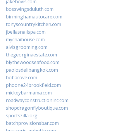
jakehovis.com
bosswingsduluth.com
birminghamautocare.com
tonyscountrykitchen.com
jbellasnailspa.com
mychaihouse.com
alvisgrooming.com
thegeorginaestate.com
blythewoodseafood.com
paolosdelibangkok.com
bobacove.com
phoone24brookfield.com
mickeybarmama.com
roadwayconstructioninc.com
shopdragonflyboutique.com
sportszilla.org
batchprovisionsbar.com
brasserie-gobette.com