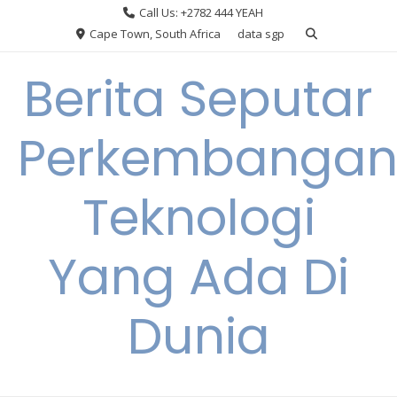
Skip
Call Us: +2782 444 YEAH
to
Cape Town, South Africa
data sgp
content
Berita Seputar
Perkembanga
Teknologi
Yang Ada Di
Dunia