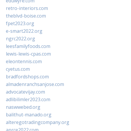
eduwyre.com
retro-interiors.com
theblvd-boise.com
fpet2023.org
e-smart2022.org
ngrc2022.org
leesfamilyfoods.com
lewis-lewis-cpas.com
eleontennis.com
cyetus.com
bradfordshops.com
almadenranchsanjose.com
advocatevijay.com
adlibilimler2023.com
naswwebed.org
balithut-manado.org
alteregotradingcompany.org
aprce2022.com