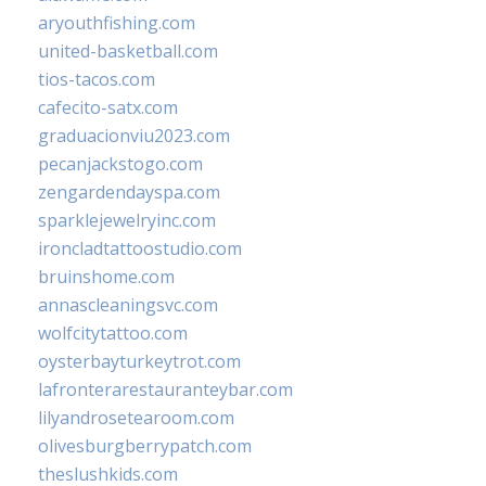
aryouthfishing.com
united-basketball.com
tios-tacos.com
cafecito-satx.com
graduacionviu2023.com
pecanjackstogo.com
zengardendayspa.com
sparklejewelryinc.com
ironcladtattoostudio.com
bruinshome.com
annascleaningsvc.com
wolfcitytattoo.com
oysterbayturkeytrot.com
lafronterarestauranteybar.com
lilyandrosetearoom.com
olivesburgberrypatch.com
theslushkids.com