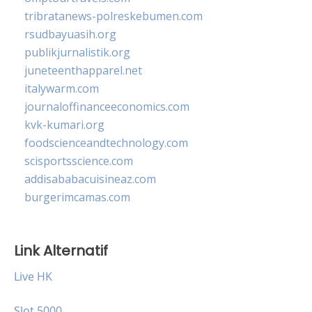
tribratanews-polreskebumen.com
rsudbayuasih.org
publikjurnalistik.org
juneteenthapparel.net
italywarm.com
journaloffinanceeconomics.com
kvk-kumari.org
foodscienceandtechnology.com
scisportsscience.com
addisababacuisineaz.com
burgerimcamas.com
Link Alternatif
Live HK
Slot 5000