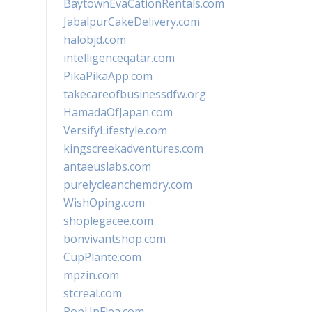
BaytownEvaCationRentals.com
JabalpurCakeDelivery.com
halobjd.com
intelligenceqatar.com
PikaPikaApp.com
takecareofbusinessdfw.org
HamadaOfJapan.com
VersifyLifestyle.com
kingscreekadventures.com
antaeuslabs.com
purelycleanchemdry.com
WishOping.com
shoplegacee.com
bonvivantshop.com
CupPlante.com
mpzin.com
stcreal.com
PopUpFlea.com