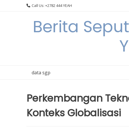
Skip
Call Us: +2782 444 YEAH
to
content
Berita Sepu
Y
data sgp
Perkembangan Tekno
Konteks Globalisasi