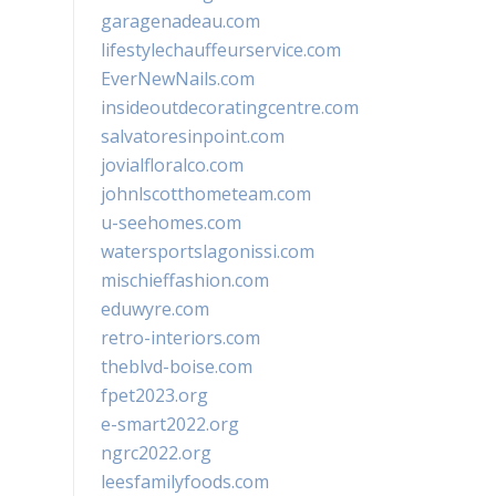
garagenadeau.com
lifestylechauffeurservice.com
EverNewNails.com
insideoutdecoratingcentre.com
salvatoresinpoint.com
jovialfloralco.com
johnlscotthometeam.com
u-seehomes.com
watersportslagonissi.com
mischieffashion.com
eduwyre.com
retro-interiors.com
theblvd-boise.com
fpet2023.org
e-smart2022.org
ngrc2022.org
leesfamilyfoods.com