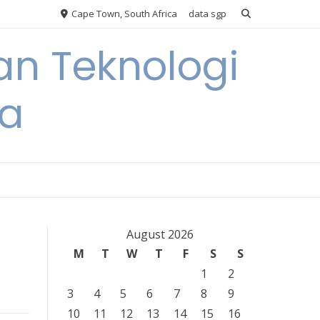
Cape Town, South Africa
data sgp
an Teknologi
ia
August 2026
M
T
W
T
F
S
S
1
2
3
4
5
6
7
8
9
10
11
12
13
14
15
16