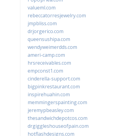
valueml.com
rebeccatorresjewelry.com
jmpbliss.com
drjorgerico.com
queensushipa.com
wendyweimerdds.com
ameri-camp.com
hrsreceivables.com
empconst1.com
cinderella-support.com
bigpinkrestaurant.com
inspirehuahin.com
memmingerspainting.com
jeremypbeasley.com
thesandwichdepotcos.com
drgiggleshouseofpain.com
hotflashdesigns.com