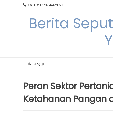
Skip
Call Us: +2782 444 YEAH
to
content
Berita Sepu
Y
data sgp
Peran Sektor Perta
Ketahanan Pangan d