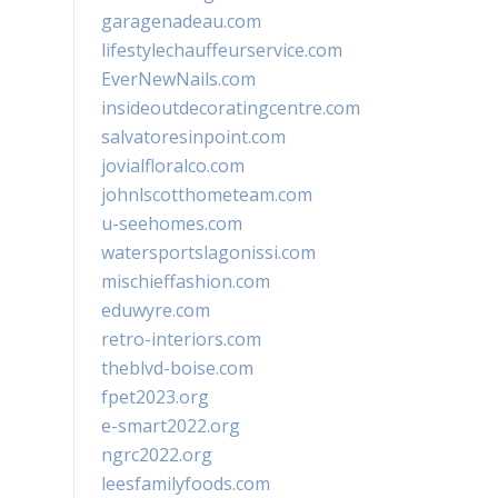
garagenadeau.com
lifestylechauffeurservice.com
EverNewNails.com
insideoutdecoratingcentre.com
salvatoresinpoint.com
jovialfloralco.com
johnlscotthometeam.com
u-seehomes.com
watersportslagonissi.com
mischieffashion.com
eduwyre.com
retro-interiors.com
theblvd-boise.com
fpet2023.org
e-smart2022.org
ngrc2022.org
leesfamilyfoods.com