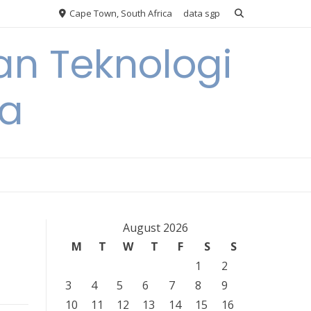
Cape Town, South Africa
data sgp
an Teknologi
ia
August 2026
M
T
W
T
F
S
S
1
2
3
4
5
6
7
8
9
10
11
12
13
14
15
16