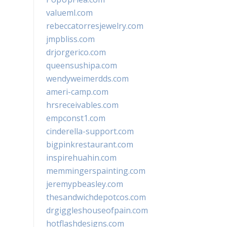
valueml.com
rebeccatorresjewelry.com
jmpbliss.com
drjorgerico.com
queensushipa.com
wendyweimerdds.com
ameri-camp.com
hrsreceivables.com
empconst1.com
cinderella-support.com
bigpinkrestaurant.com
inspirehuahin.com
memmingerspainting.com
jeremypbeasley.com
thesandwichdepotcos.com
drgiggleshouseofpain.com
hotflashdesigns.com