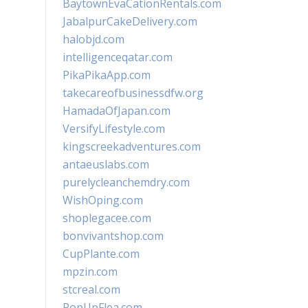
BaytownEvaCationRentals.com
JabalpurCakeDelivery.com
halobjd.com
intelligenceqatar.com
PikaPikaApp.com
takecareofbusinessdfw.org
HamadaOfJapan.com
VersifyLifestyle.com
kingscreekadventures.com
antaeuslabs.com
purelycleanchemdry.com
WishOping.com
shoplegacee.com
bonvivantshop.com
CupPlante.com
mpzin.com
stcreal.com
PopUpFlea.com