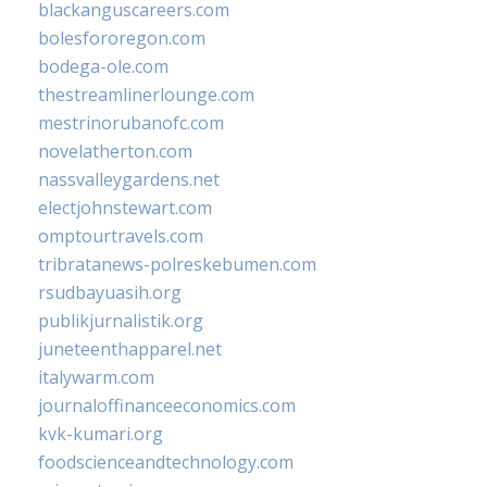
blackanguscareers.com
bolesfororegon.com
bodega-ole.com
thestreamlinerlounge.com
mestrinorubanofc.com
novelatherton.com
nassvalleygardens.net
electjohnstewart.com
omptourtravels.com
tribratanews-polreskebumen.com
rsudbayuasih.org
publikjurnalistik.org
juneteenthapparel.net
italywarm.com
journaloffinanceeconomics.com
kvk-kumari.org
foodscienceandtechnology.com