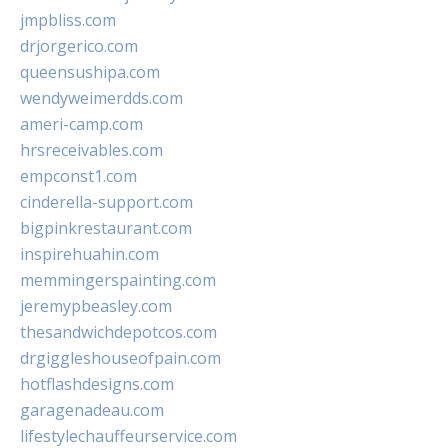
jmpbliss.com
drjorgerico.com
queensushipa.com
wendyweimerdds.com
ameri-camp.com
hrsreceivables.com
empconst1.com
cinderella-support.com
bigpinkrestaurant.com
inspirehuahin.com
memmingerspainting.com
jeremypbeasley.com
thesandwichdepotcos.com
drgiggleshouseofpain.com
hotflashdesigns.com
garagenadeau.com
lifestylechauffeurservice.com