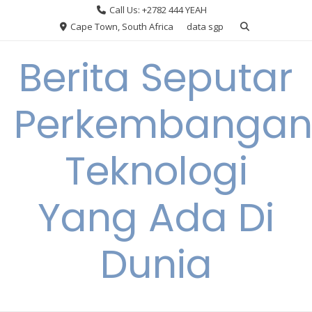
Skip
Call Us: +2782 444 YEAH
to
Cape Town, South Africa
data sgp
content
Berita Seputar
Perkembanga
Teknologi
Yang Ada Di
Dunia