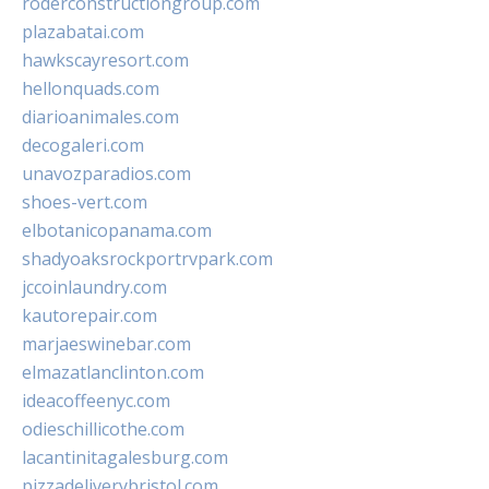
roderconstructiongroup.com
plazabatai.com
hawkscayresort.com
hellonquads.com
diarioanimales.com
decogaleri.com
unavozparadios.com
shoes-vert.com
elbotanicopanama.com
shadyoaksrockportrvpark.com
jccoinlaundry.com
kautorepair.com
marjaeswinebar.com
elmazatlanclinton.com
ideacoffeenyc.com
odieschillicothe.com
lacantinitagalesburg.com
pizzadeliverybristol.com