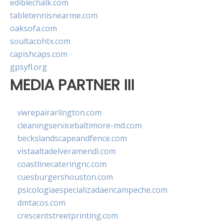
ediblechalk.com
tabletennisnearme.com
oaksofa.com
soultacohtx.com
capishcaps.com
gpsyfl.org
MEDIA PARTNER III
vwrepairarlington.com
cleaningservicebaltimore-md.com
beckslandscapeandfence.com
vistaaltadelveramendi.com
coastlinecateringnc.com
cuesburgershouston.com
psicologiaespecializadaencampeche.com
dmtacos.com
crescentstreetprinting.com