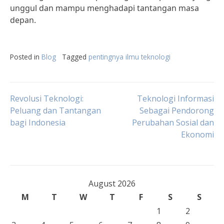
unggul dan mampu menghadapi tantangan masa
depan.
Posted in
Blog
Tagged
pentingnya ilmu teknologi
Post
Revolusi Teknologi:
Teknologi Informasi
Peluang dan Tantangan
Sebagai Pendorong
bagi Indonesia
Perubahan Sosial dan
navigation
Ekonomi
August 2026
M
T
W
T
F
S
S
1
2