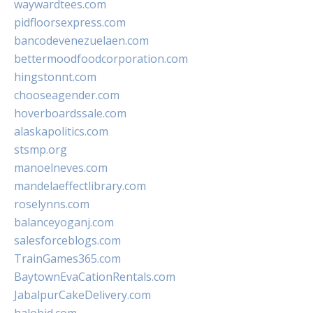
waywardtees.com
pidfloorsexpress.com
bancodevenezuelaen.com
bettermoodfoodcorporation.com
hingstonnt.com
chooseagender.com
hoverboardssale.com
alaskapolitics.com
stsmp.org
manoelneves.com
mandelaeffectlibrary.com
roselynns.com
balanceyoganj.com
salesforceblogs.com
TrainGames365.com
BaytownEvaCationRentals.com
JabalpurCakeDelivery.com