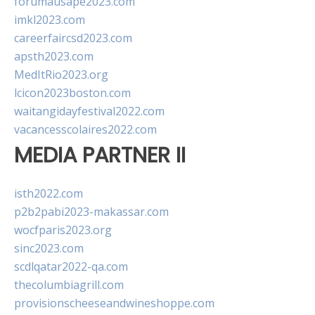
forumausape2023.com
imkl2023.com
careerfaircsd2023.com
apsth2023.com
MedItRio2023.org
lcicon2023boston.com
waitangidayfestival2022.com
vacancesscolaires2022.com
MEDIA PARTNER II
isth2022.com
p2b2pabi2023-makassar.com
wocfparis2023.org
sinc2023.com
scdlqatar2022-qa.com
thecolumbiagrill.com
provisionscheeseandwineshoppe.com