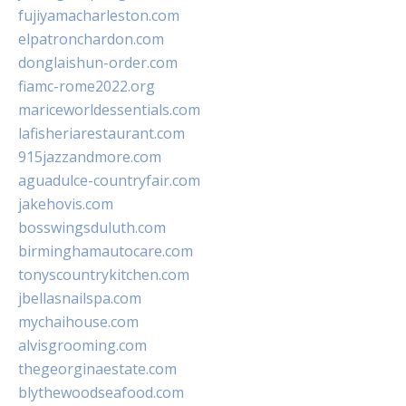
fujiyamacharleston.com
elpatronchardon.com
donglaishun-order.com
fiamc-rome2022.org
mariceworldessentials.com
lafisheriarestaurant.com
915jazzandmore.com
aguadulce-countryfair.com
jakehovis.com
bosswingsduluth.com
birminghamautocare.com
tonyscountrykitchen.com
jbellasnailspa.com
mychaihouse.com
alvisgrooming.com
thegeorginaestate.com
blythewoodseafood.com