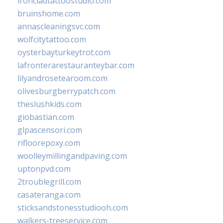
ironcladtattoostudio.com
bruinshome.com
annascleaningsvc.com
wolfcitytattoo.com
oysterbayturkeytrot.com
lafronterarestauranteybar.com
lilyandrosetearoom.com
olivesburgberrypatch.com
theslushkids.com
giobastian.com
glpascensori.com
rifloorepoxy.com
woolleymillingandpaving.com
uptonpvd.com
2troublegrill.com
casateranga.com
sticksandstonesstudiooh.com
walkers-treeservice.com