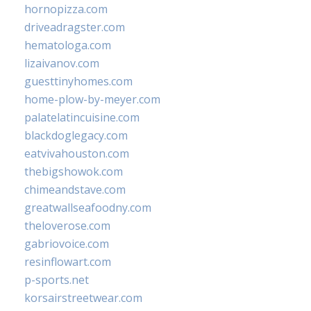
hornopizza.com
driveadragster.com
hematologa.com
lizaivanov.com
guesttinyhomes.com
home-plow-by-meyer.com
palatelatincuisine.com
blackdoglegacy.com
eatvivahouston.com
thebigshowok.com
chimeandstave.com
greatwallseafoodny.com
theloverose.com
gabriovoice.com
resinflowart.com
p-sports.net
korsairstreetwear.com