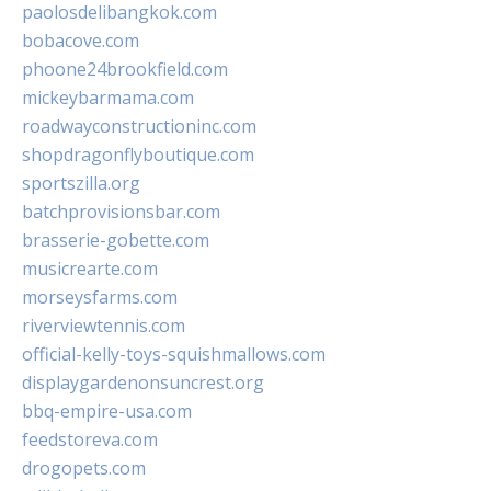
paolosdelibangkok.com
bobacove.com
phoone24brookfield.com
mickeybarmama.com
roadwayconstructioninc.com
shopdragonflyboutique.com
sportszilla.org
batchprovisionsbar.com
brasserie-gobette.com
musicrearte.com
morseysfarms.com
riverviewtennis.com
official-kelly-toys-squishmallows.com
displaygardenonsuncrest.org
bbq-empire-usa.com
feedstoreva.com
drogopets.com