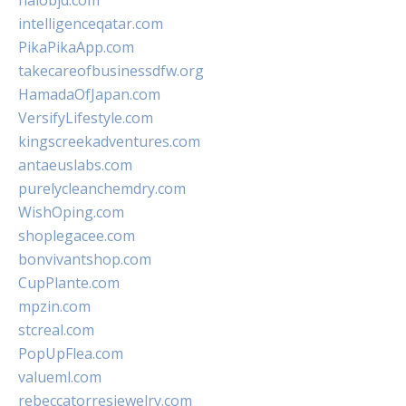
halobjd.com
intelligenceqatar.com
PikaPikaApp.com
takecareofbusinessdfw.org
HamadaOfJapan.com
VersifyLifestyle.com
kingscreekadventures.com
antaeuslabs.com
purelycleanchemdry.com
WishOping.com
shoplegacee.com
bonvivantshop.com
CupPlante.com
mpzin.com
stcreal.com
PopUpFlea.com
valueml.com
rebeccatorresjewelry.com