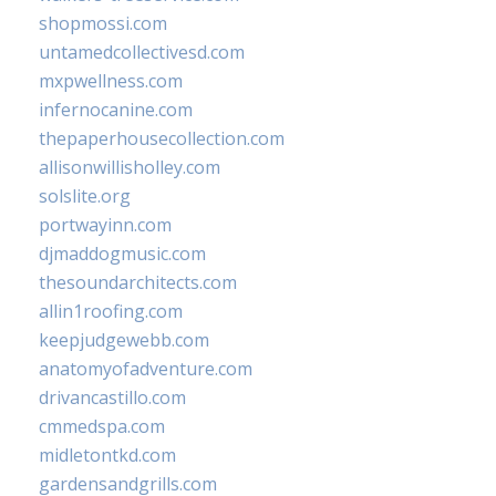
shopmossi.com
untamedcollectivesd.com
mxpwellness.com
infernocanine.com
thepaperhousecollection.com
allisonwillisholley.com
solslite.org
portwayinn.com
djmaddogmusic.com
thesoundarchitects.com
allin1roofing.com
keepjudgewebb.com
anatomyofadventure.com
drivancastillo.com
cmmedspa.com
midletontkd.com
gardensandgrills.com