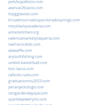
petshopallston.com
avenue26tacos.com
topgglasses.com
broadmoornailsspacoloradosprings.com
missblackpasadena.com
anneskitchen.org
valenciamarketytaqueria.com
reefrecordsllc.com
alawaffle.com
aryouthfishing.com
united-basketball.com
tios-tacos.com
cafecito-satx.com
graduacionviu2023.com
pecanjackstogo.com
zengardendayspa.com
sparklejewelryinc.com