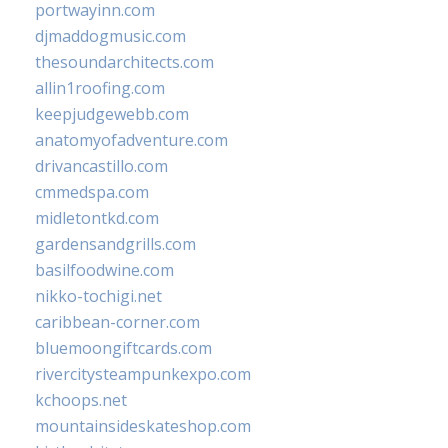
portwayinn.com
djmaddogmusic.com
thesoundarchitects.com
allin1roofing.com
keepjudgewebb.com
anatomyofadventure.com
drivancastillo.com
cmmedspa.com
midletontkd.com
gardensandgrills.com
basilfoodwine.com
nikko-tochigi.net
caribbean-corner.com
bluemoongiftcards.com
rivercitysteampunkexpo.com
kchoops.net
mountainsideskateshop.com