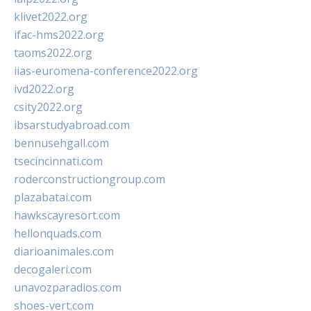
klivet2022.org
ifac-hms2022.org
taoms2022.org
iias-euromena-conference2022.org
ivd2022.org
csity2022.org
ibsarstudyabroad.com
bennusehgall.com
tsecincinnati.com
roderconstructiongroup.com
plazabatai.com
hawkscayresort.com
hellonquads.com
diarioanimales.com
decogaleri.com
unavozparadios.com
shoes-vert.com