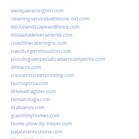
vwrepairarlington.com
cleaningservicebaltimore-md.com
beckslandscapeandfence.com
vistaaltadelveramendi.com
coastlinecateringnc.com
cuesburgershouston.com
psicologiaespecializadaencampeche.com
dmtacos.com
crescentstreetprinting.com
hornopizza.com
driveadragster.com
hematologa.com
lizaivanov.com
guesttinyhomes.com
home-plow-by-meyer.com
palatelatincuisine.com