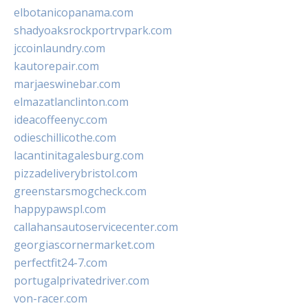
elbotanicopanama.com
shadyoaksrockportrvpark.com
jccoinlaundry.com
kautorepair.com
marjaeswinebar.com
elmazatlanclinton.com
ideacoffeenyc.com
odieschillicothe.com
lacantinitagalesburg.com
pizzadeliverybristol.com
greenstarsmogcheck.com
happypawspl.com
callahansautoservicecenter.com
georgiascornermarket.com
perfectfit24-7.com
portugalprivatedriver.com
von-racer.com