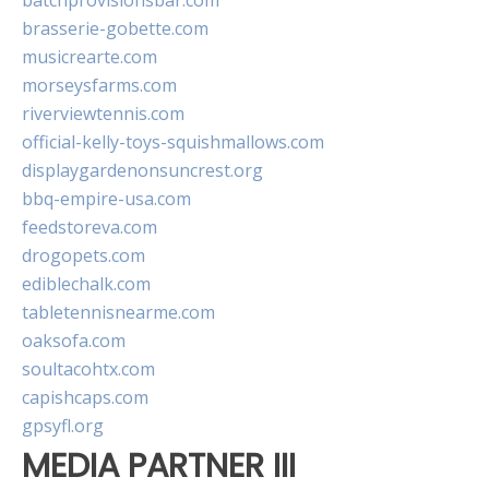
batchprovisionsbar.com
brasserie-gobette.com
musicrearte.com
morseysfarms.com
riverviewtennis.com
official-kelly-toys-squishmallows.com
displaygardenonsuncrest.org
bbq-empire-usa.com
feedstoreva.com
drogopets.com
ediblechalk.com
tabletennisnearme.com
oaksofa.com
soultacohtx.com
capishcaps.com
gpsyfl.org
MEDIA PARTNER III