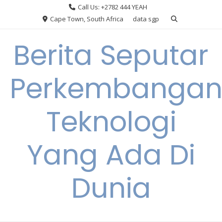
Skip
Call Us: +2782 444 YEAH
to
Cape Town, South Africa
data sgp
content
Berita Seputar
Perkembanga
Teknologi
Yang Ada Di
Dunia