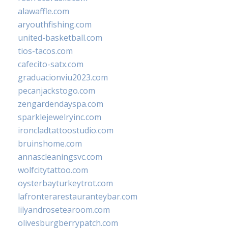
alawaffle.com
aryouthfishing.com
united-basketball.com
tios-tacos.com
cafecito-satx.com
graduacionviu2023.com
pecanjackstogo.com
zengardendayspa.com
sparklejewelryinc.com
ironcladtattoostudio.com
bruinshome.com
annascleaningsvc.com
wolfcitytattoo.com
oysterbayturkeytrot.com
lafronterarestauranteybar.com
lilyandrosetearoom.com
olivesburgberrypatch.com