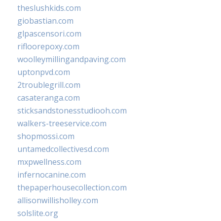
theslushkids.com
giobastian.com
glpascensori.com
rifloorepoxy.com
woolleymillingandpaving.com
uptonpvd.com
2troublegrill.com
casateranga.com
sticksandstonesstudiooh.com
walkers-treeservice.com
shopmossi.com
untamedcollectivesd.com
mxpwellness.com
infernocanine.com
thepaperhousecollection.com
allisonwillisholley.com
solslite.org