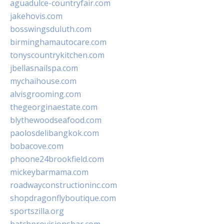
aguadulce-countryfair.com
jakehovis.com
bosswingsduluth.com
birminghamautocare.com
tonyscountrykitchen.com
jbellasnailspa.com
mychaihouse.com
alvisgrooming.com
thegeorginaestate.com
blythewoodseafood.com
paolosdelibangkok.com
bobacove.com
phoone24brookfield.com
mickeybarmama.com
roadwayconstructioninc.com
shopdragonflyboutique.com
sportszilla.org