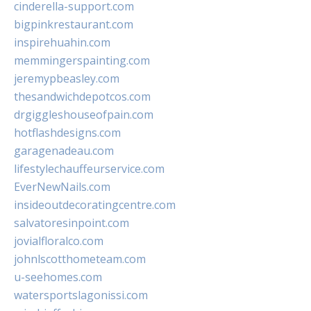
cinderella-support.com
bigpinkrestaurant.com
inspirehuahin.com
memmingerspainting.com
jeremypbeasley.com
thesandwichdepotcos.com
drgiggleshouseofpain.com
hotflashdesigns.com
garagenadeau.com
lifestylechauffeurservice.com
EverNewNails.com
insideoutdecoratingcentre.com
salvatoresinpoint.com
jovialfloralco.com
johnlscotthometeam.com
u-seehomes.com
watersportslagonissi.com