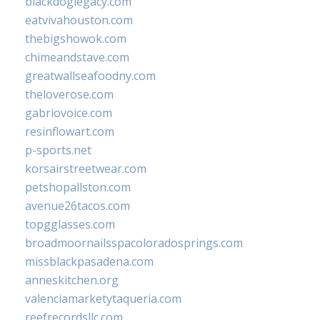
blackdoglegacy.com
eatvivahouston.com
thebigshowok.com
chimeandstave.com
greatwallseafoodny.com
theloverose.com
gabriovoice.com
resinflowart.com
p-sports.net
korsairstreetwear.com
petshopallston.com
avenue26tacos.com
topgglasses.com
broadmoornailsspacoloradosprings.com
missblackpasadena.com
anneskitchen.org
valenciamarketytaqueria.com
reefrecordsllc.com