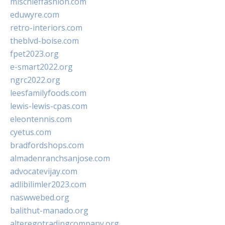
mischieffashion.com
eduwyre.com
retro-interiors.com
theblvd-boise.com
fpet2023.org
e-smart2022.org
ngrc2022.org
leesfamilyfoods.com
lewis-lewis-cpas.com
eleontennis.com
cyetus.com
bradfordshops.com
almadenranchsanjose.com
advocatevijay.com
adlibilimler2023.com
naswwebed.org
balithut-manado.org
alteregotradingcompany.org