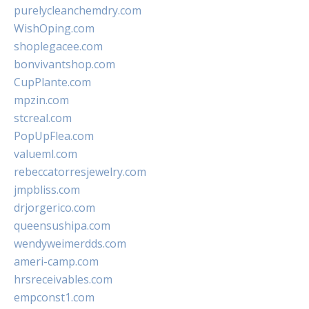
purelycleanchemdry.com
WishOping.com
shoplegacee.com
bonvivantshop.com
CupPlante.com
mpzin.com
stcreal.com
PopUpFlea.com
valueml.com
rebeccatorresjewelry.com
jmpbliss.com
drjorgerico.com
queensushipa.com
wendyweimerdds.com
ameri-camp.com
hrsreceivables.com
empconst1.com