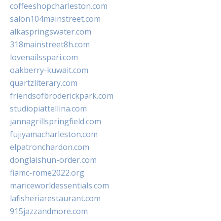
coffeeshopcharleston.com
salon104mainstreet.com
alkaspringswater.com
318mainstreet8h.com
lovenailsspari.com
oakberry-kuwait.com
quartzliterary.com
friendsofbroderickpark.com
studiopiattellina.com
jannagrillspringfield.com
fujiyamacharleston.com
elpatronchardon.com
donglaishun-order.com
fiamc-rome2022.org
mariceworldessentials.com
lafisheriarestaurant.com
915jazzandmore.com