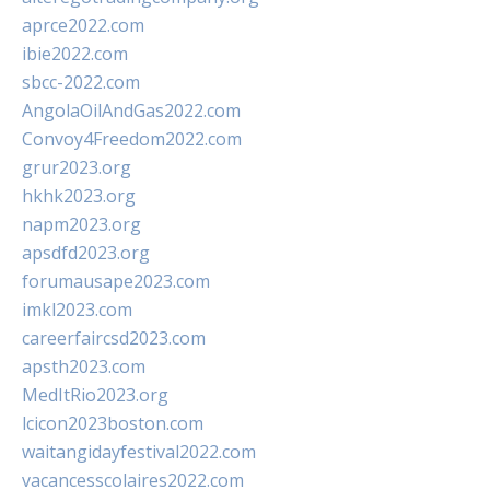
aprce2022.com
ibie2022.com
sbcc-2022.com
AngolaOilAndGas2022.com
Convoy4Freedom2022.com
grur2023.org
hkhk2023.org
napm2023.org
apsdfd2023.org
forumausape2023.com
imkl2023.com
careerfaircsd2023.com
apsth2023.com
MedItRio2023.org
lcicon2023boston.com
waitangidayfestival2022.com
vacancesscolaires2022.com