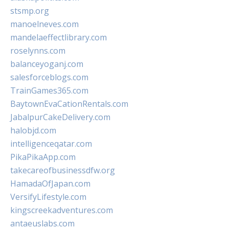
stsmp.org
manoelneves.com
mandelaeffectlibrary.com
roselynns.com
balanceyoganj.com
salesforceblogs.com
TrainGames365.com
BaytownEvaCationRentals.com
JabalpurCakeDelivery.com
halobjd.com
intelligenceqatar.com
PikaPikaApp.com
takecareofbusinessdfw.org
HamadaOfJapan.com
VersifyLifestyle.com
kingscreekadventures.com
antaeuslabs.com