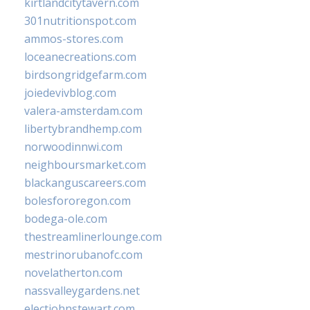
kirtlandcitytavern.com
301nutritionspot.com
ammos-stores.com
loceanecreations.com
birdsongridgefarm.com
joiedevivblog.com
valera-amsterdam.com
libertybrandhemp.com
norwoodinnwi.com
neighboursmarket.com
blackanguscareers.com
bolesfororegon.com
bodega-ole.com
thestreamlinerlounge.com
mestrinorubanofc.com
novelatherton.com
nassvalleygardens.net
electjohnstewart.com