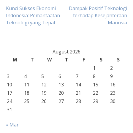
Post
Kunci Sukses Ekonomi
Dampak Positif Teknologi
Indonesia: Pemanfaatan
terhadap Kesejahteraan
Teknologi yang Tepat
Manusia
navigation
August 2026
M
T
W
T
F
S
S
1
2
3
4
5
6
7
8
9
10
11
12
13
14
15
16
17
18
19
20
21
22
23
24
25
26
27
28
29
30
31
« Mar