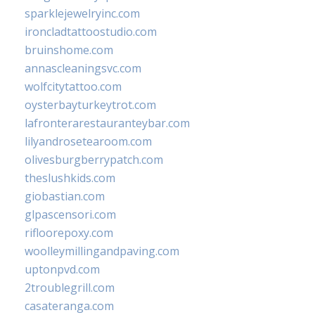
sparklejewelryinc.com
ironcladtattoostudio.com
bruinshome.com
annascleaningsvc.com
wolfcitytattoo.com
oysterbayturkeytrot.com
lafronterarestauranteybar.com
lilyandrosetearoom.com
olivesburgberrypatch.com
theslushkids.com
giobastian.com
glpascensori.com
rifloorepoxy.com
woolleymillingandpaving.com
uptonpvd.com
2troublegrill.com
casateranga.com