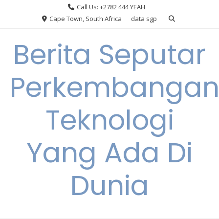
Skip
Call Us: +2782 444 YEAH
to
Cape Town, South Africa
data sgp
content
Berita Seputar
Perkembanga
Teknologi
Yang Ada Di
Dunia