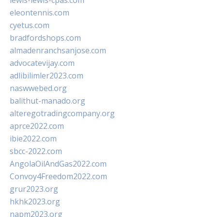
lewis-lewis-cpas.com
eleontennis.com
cyetus.com
bradfordshops.com
almadenranchsanjose.com
advocatevijay.com
adlibilimler2023.com
naswwebed.org
balithut-manado.org
alteregotradingcompany.org
aprce2022.com
ibie2022.com
sbcc-2022.com
AngolaOilAndGas2022.com
Convoy4Freedom2022.com
grur2023.org
hkhk2023.org
napm2023.org