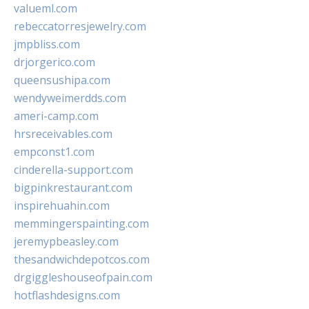
valueml.com
rebeccatorresjewelry.com
jmpbliss.com
drjorgerico.com
queensushipa.com
wendyweimerdds.com
ameri-camp.com
hrsreceivables.com
empconst1.com
cinderella-support.com
bigpinkrestaurant.com
inspirehuahin.com
memmingerspainting.com
jeremypbeasley.com
thesandwichdepotcos.com
drgiggleshouseofpain.com
hotflashdesigns.com