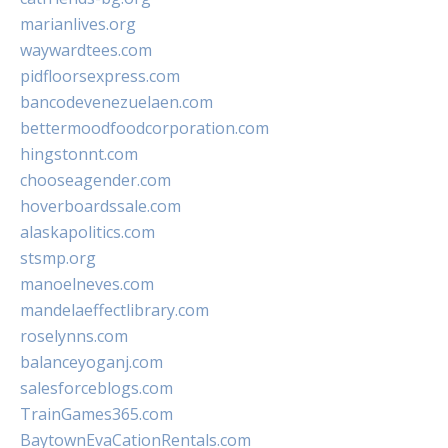
marianlives.org
waywardtees.com
pidfloorsexpress.com
bancodevenezuelaen.com
bettermoodfoodcorporation.com
hingstonnt.com
chooseagender.com
hoverboardssale.com
alaskapolitics.com
stsmp.org
manoelneves.com
mandelaeffectlibrary.com
roselynns.com
balanceyoganj.com
salesforceblogs.com
TrainGames365.com
BaytownEvaCationRentals.com