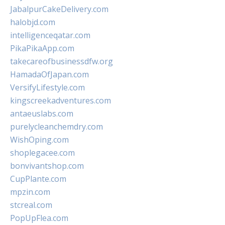
JabalpurCakeDelivery.com
halobjd.com
intelligenceqatar.com
PikaPikaApp.com
takecareofbusinessdfw.org
HamadaOfJapan.com
VersifyLifestyle.com
kingscreekadventures.com
antaeuslabs.com
purelycleanchemdry.com
WishOping.com
shoplegacee.com
bonvivantshop.com
CupPlante.com
mpzin.com
stcreal.com
PopUpFlea.com