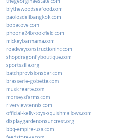
thegeorginaestate.com
blythewoodseafood.com
paolosdelibangkok.com
bobacove.com
phoone24brookfield.com
mickeybarmama.com
roadwayconstructioninc.com
shopdragonflyboutique.com
sportszilla.org
batchprovisionsbar.com
brasserie-gobette.com
musicrearte.com
morseysfarms.com
riverviewtennis.com
official-kelly-toys-squishmallows.com
displaygardenonsuncrest.org
bbq-empire-usa.com
feedstoreva.com