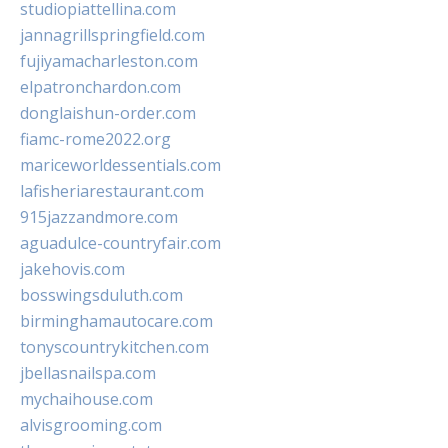
studiopiattellina.com
jannagrillspringfield.com
fujiyamacharleston.com
elpatronchardon.com
donglaishun-order.com
fiamc-rome2022.org
mariceworldessentials.com
lafisheriarestaurant.com
915jazzandmore.com
aguadulce-countryfair.com
jakehovis.com
bosswingsduluth.com
birminghamautocare.com
tonyscountrykitchen.com
jbellasnailspa.com
mychaihouse.com
alvisgrooming.com