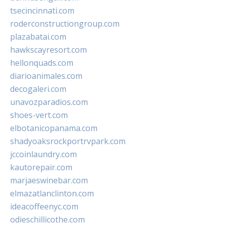
tsecincinnati.com
roderconstructiongroup.com
plazabatai.com
hawkscayresort.com
hellonquads.com
diarioanimales.com
decogaleri.com
unavozparadios.com
shoes-vert.com
elbotanicopanama.com
shadyoaksrockportrvpark.com
jccoinlaundry.com
kautorepair.com
marjaeswinebar.com
elmazatlanclinton.com
ideacoffeenyc.com
odieschillicothe.com