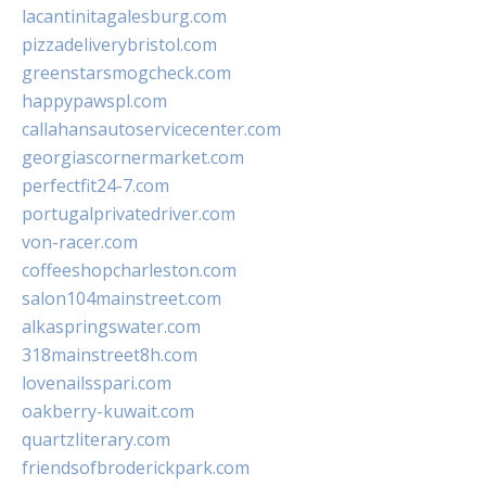
lacantinitagalesburg.com
pizzadeliverybristol.com
greenstarsmogcheck.com
happypawspl.com
callahansautoservicecenter.com
georgiascornermarket.com
perfectfit24-7.com
portugalprivatedriver.com
von-racer.com
coffeeshopcharleston.com
salon104mainstreet.com
alkaspringswater.com
318mainstreet8h.com
lovenailsspari.com
oakberry-kuwait.com
quartzliterary.com
friendsofbroderickpark.com