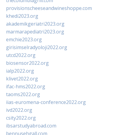
thecolumbiagrill.com
provisionscheeseandwineshoppe.com
khedi2023.org
akademikgeriatri2023.org
marmarapediatri2023.org
emchie2023.org
girisimselradyoloji2022.org
utcd2022.org
biosensor2022.org
ialp2022.org
klivet2022.org
ifac-hms2022.org
taoms2022.org
iias-euromena-conference2022.org
ivd2022.org
csity2022.org
ibsarstudyabroad.com
bennusehgall.com