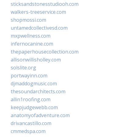
sticksandstonesstudiooh.com
walkers-treeservice.com
shopmossi.com
untamedcollectivesd.com
mxpwellness.com
infernocanine.com
thepaperhousecollection.com
allisonwillisholley.com
solslite.org
portwayinn.com
djmaddogmusic.com
thesoundarchitects.com
allin1roofing.com
keepjudgewebb.com
anatomyofadventure.com
drivancastillo.com
cmmedspa.com