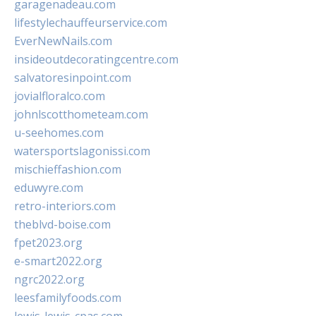
garagenadeau.com
lifestylechauffeurservice.com
EverNewNails.com
insideoutdecoratingcentre.com
salvatoresinpoint.com
jovialfloralco.com
johnlscotthometeam.com
u-seehomes.com
watersportslagonissi.com
mischieffashion.com
eduwyre.com
retro-interiors.com
theblvd-boise.com
fpet2023.org
e-smart2022.org
ngrc2022.org
leesfamilyfoods.com