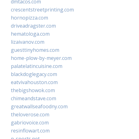
dmtacos.com
crescentstreetprinting.com
hornopizza.com
driveadragster.com
hematologa.com
lizaivanov.com
guesttinyhomes.com
home-plow-by-meyer.com
palatelatincuisine.com
blackdoglegacy.com
eatvivahouston.com
thebigshowok.com
chimeandstave.com
greatwallseafoodny.com
theloverose.com
gabriovoice.com
resinflowart.com
p-sports.net