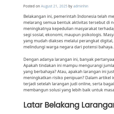
Posted on
August 21, 2025
by
adminhin
Belakangan ini, pemerintah Indonesia telah m
melarang semua bentuk aktivitas tersebut di n
meningkatnya kepedulian masyarakat terhadap 
segi sosial, ekonomi, maupun psikologis. Mas
yang mudah diakses melalui perangkat digita
melindungi warga negara dari potensi bahaya.
Dengan adanya larangan ini, banyak pertanya
Apakah tindakan ini mampu mengurangi jumla
yang berbahaya? Atau, apakah larangan ini ju
meningkatkan risiko penipuan? Dalam artikel 
terjadi setelah larangan judi online, serta 
membangun solusi yang lebih baik untuk mas
Latar Belakang Laranga