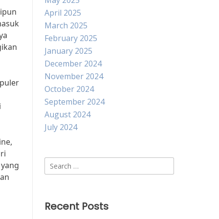
May 2025
kipun
April 2025
masuk
March 2025
ya
February 2025
gikan
January 2025
December 2024
November 2024
puler
October 2024
September 2024
i
August 2024
July 2024
ine,
ri
Search
 yang
for:
man
Recent Posts