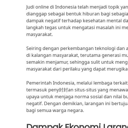
Judi online di Indonesia telah menjadi topik 
dianggap sebagai bentuk hiburan bagi sebagia
dampak negatif terhadap kesehatan mental da
langkah tegas untuk mengatasi masalah ini m
masyarakat.
Seiring dengan perkembangan teknologi dan a
di kalangan masyarakat, terutama generasi mu
semakin menjamur, sehingga sulit untuk menge
masyarakat dari perilaku yang dapat merugik
Pemerintah Indonesia, melalui lembaga terkai
termasuk peny封封an situs-situs yang menawark
upaya untuk menjaga norma sosial dan nilai 
negatif. Dengan demikian, larangan ini bertu
bagi semua warga negara.
Dampak Ekonomi Lara