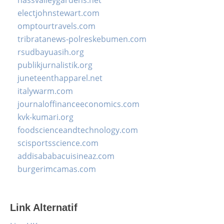
electjohnstewart.com
omptourtravels.com
tribratanews-polreskebumen.com
rsudbayuasih.org
publikjurnalistik.org
juneteenthapparel.net
italywarm.com
journaloffinanceeconomics.com
kvk-kumari.org
foodscienceandtechnology.com
scisportsscience.com
addisababacuisineaz.com
burgerimcamas.com
Link Alternatif