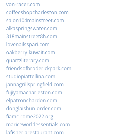
von-racer.com
coffeeshopcharleston.com
salon104mainstreet.com
alkaspringswater.com
318mainstreet8h.com
lovenailsspari.com
oakberry-kuwait.com
quartzliterary.com
friendsofbroderickpark.com
studiopiattellina.com
jannagrillspringfield.com
fujiyamacharleston.com
elpatronchardon.com
donglaishun-order.com
fiamc-rome2022.org
mariceworldessentials.com
lafisheriarestaurant.com