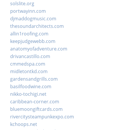
solslite.org
portwayinn.com
djmaddogmusic.com
thesoundarchitects.com
allin1roofing.com
keepjudgewebb.com
anatomyofadventure.com
drivancastillo.com
cmmedspa.com
midletontkd.com
gardensandgrills.com
basilfoodwine.com
nikko-tochigi.net
caribbean-corner.com
bluemoongiftcards.com
rivercitysteampunkexpo.com
kchoops.net