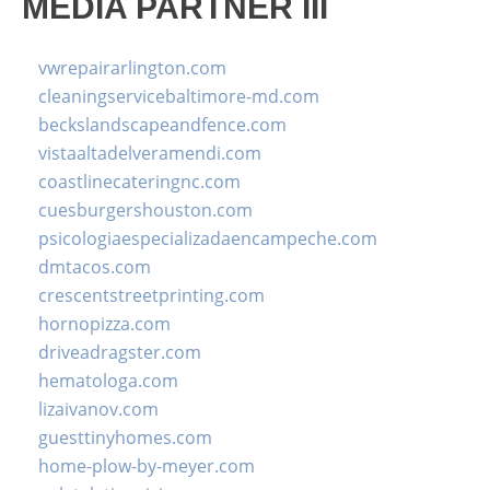
MEDIA PARTNER III
vwrepairarlington.com
cleaningservicebaltimore-md.com
beckslandscapeandfence.com
vistaaltadelveramendi.com
coastlinecateringnc.com
cuesburgershouston.com
psicologiaespecializadaencampeche.com
dmtacos.com
crescentstreetprinting.com
hornopizza.com
driveadragster.com
hematologa.com
lizaivanov.com
guesttinyhomes.com
home-plow-by-meyer.com