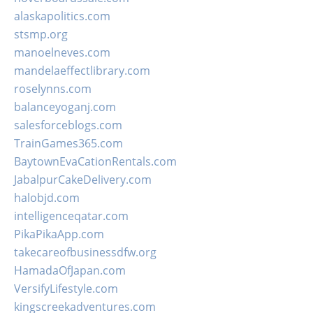
alaskapolitics.com
stsmp.org
manoelneves.com
mandelaeffectlibrary.com
roselynns.com
balanceyoganj.com
salesforceblogs.com
TrainGames365.com
BaytownEvaCationRentals.com
JabalpurCakeDelivery.com
halobjd.com
intelligenceqatar.com
PikaPikaApp.com
takecareofbusinessdfw.org
HamadaOfJapan.com
VersifyLifestyle.com
kingscreekadventures.com