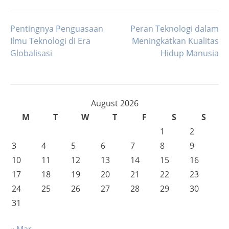
Pentingnya Penguasaan
Peran Teknologi dalam
Post
Ilmu Teknologi di Era
Meningkatkan Kualitas
Globalisasi
Hidup Manusia
navigation
August 2026
M
T
W
T
F
S
S
1
2
3
4
5
6
7
8
9
10
11
12
13
14
15
16
17
18
19
20
21
22
23
24
25
26
27
28
29
30
31