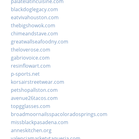
palatelatincuisine.com
blackdoglegacy.com
eatvivahouston.com
thebigshowok.com
chimeandstave.com
greatwallseafoodny.com
theloverose.com
gabriovoice.com
resinflowart.com
p-sports.net
korsairstreetwear.com
petshopallston.com
avenue26tacos.com
topgglasses.com
broadmoornailsspacoloradosprings.com
missblackpasadena.com
anneskitchen.org
valenciamarketytaqueria.com