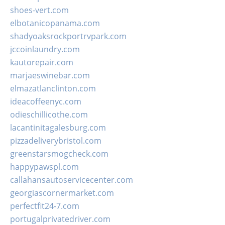
shoes-vert.com
elbotanicopanama.com
shadyoaksrockportrvpark.com
jccoinlaundry.com
kautorepair.com
marjaeswinebar.com
elmazatlanclinton.com
ideacoffeenyc.com
odieschillicothe.com
lacantinitagalesburg.com
pizzadeliverybristol.com
greenstarsmogcheck.com
happypawspl.com
callahansautoservicecenter.com
georgiascornermarket.com
perfectfit24-7.com
portugalprivatedriver.com