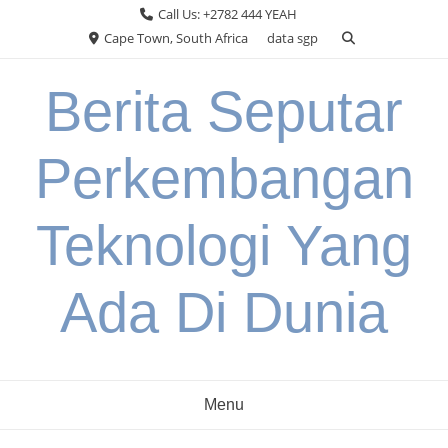
Skip
Call Us: +2782 444 YEAH
to
Cape Town, South Africa
data sgp
content
Berita Seputar
Perkembangan
Teknologi Yang
Ada Di Dunia
Menu