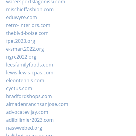
watersportslagonissi.com
mischieffashion.com
eduwyre.com
retro-interiors.com
theblvd-boise.com
fpet2023.org
e-smart2022.org
ngrc2022.org
leesfamilyfoods.com
lewis-lewis-cpas.com
eleontennis.com
cyetus.com
bradfordshops.com
almadenranchsanjose.com
advocatevijay.com
adlibilimler2023.com
naswwebed.org
balithut-manado.org