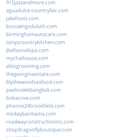
915jazzandmore.com
aguadulce-countryfair.com
jakehovis.com
bosswingsduluth.com
birminghamautocare.com
tonyscountrykitchen.com
jbellasnailspa.com
mychaihouse.com
alvisgrooming.com
thegeorginaestate.com
blythewoodseafood.com
paolosdelibangkok.com
bobacove.com
phoone24brookfield.com
mickeybarmama.com
roadwayconstructioninc.com
shopdragonflyboutique.com