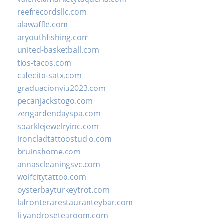
reefrecordsllc.com
alawaffle.com
aryouthfishing.com
united-basketball.com
tios-tacos.com
cafecito-satx.com
graduacionviu2023.com
pecanjackstogo.com
zengardendayspa.com
sparklejewelryinc.com
ironcladtattoostudio.com
bruinshome.com
annascleaningsvc.com
wolfcitytattoo.com
oysterbayturkeytrot.com
lafronterarestauranteybar.com
lilyandrosetearoom.com