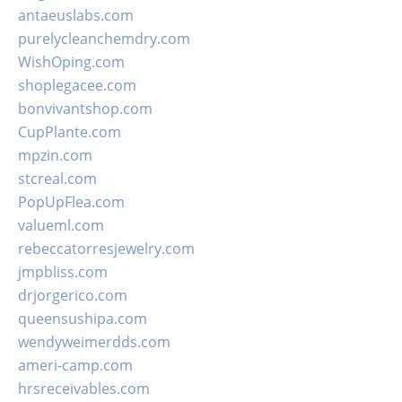
antaeuslabs.com
purelycleanchemdry.com
WishOping.com
shoplegacee.com
bonvivantshop.com
CupPlante.com
mpzin.com
stcreal.com
PopUpFlea.com
valueml.com
rebeccatorresjewelry.com
jmpbliss.com
drjorgerico.com
queensushipa.com
wendyweimerdds.com
ameri-camp.com
hrsreceivables.com