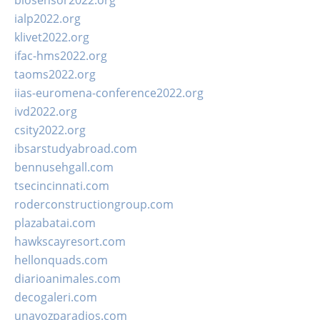
biosensor2022.org
ialp2022.org
klivet2022.org
ifac-hms2022.org
taoms2022.org
iias-euromena-conference2022.org
ivd2022.org
csity2022.org
ibsarstudyabroad.com
bennusehgall.com
tsecincinnati.com
roderconstructiongroup.com
plazabatai.com
hawkscayresort.com
hellonquads.com
diarioanimales.com
decogaleri.com
unavozparadios.com