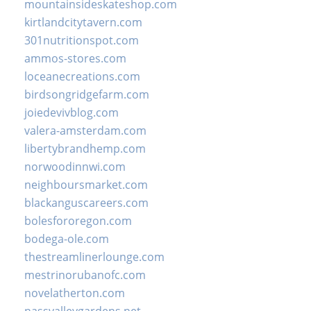
mountainsideskateshop.com
kirtlandcitytavern.com
301nutritionspot.com
ammos-stores.com
loceanecreations.com
birdsongridgefarm.com
joiedevivblog.com
valera-amsterdam.com
libertybrandhemp.com
norwoodinnwi.com
neighboursmarket.com
blackanguscareers.com
bolesfororegon.com
bodega-ole.com
thestreamlinerlounge.com
mestrinorubanofc.com
novelatherton.com
nassvalleygardens.net