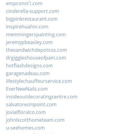
empconst1.com
cinderella-support.com
bigpinkrestaurant.com
inspirehuahin.com
memmingerspainting.com
jeremypbeasley.com
thesandwichdepotcos.com
drgiggleshouseofpain.com
hotflashdesigns.com
garagenadeau.com
lifestylechauffeurservice.com
EverNewNails.com
insideoutdecoratingcentre.com
salvatoresinpoint.com
jovialfloralco.com
johnlscotthometeam.com
u-seehomes.com