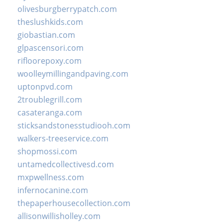
olivesburgberrypatch.com
theslushkids.com
giobastian.com
glpascensori.com
rifloorepoxy.com
woolleymillingandpaving.com
uptonpvd.com
2troublegrill.com
casateranga.com
sticksandstonesstudiooh.com
walkers-treeservice.com
shopmossi.com
untamedcollectivesd.com
mxpwellness.com
infernocanine.com
thepaperhousecollection.com
allisonwillisholley.com