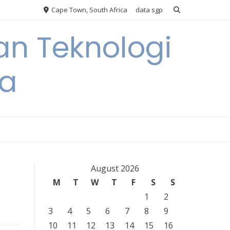
Cape Town, South Africa
data sgp
an Teknologi
ia
August 2026
M
T
W
T
F
S
S
1
2
3
4
5
6
7
8
9
10
11
12
13
14
15
16