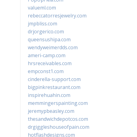
valueml.com
rebeccatorresjewelry.com
jmpbliss.com
drjorgerico.com
queensushipa.com
wendyweimerdds.com
ameri-camp.com
hrsreceivables.com
empconst1.com
cinderella-support.com
bigpinkrestaurant.com
inspirehuahin.com
memmingerspainting.com
jeremypbeasley.com
thesandwichdepotcos.com
drgiggleshouseofpain.com
hotflashdesigns.com