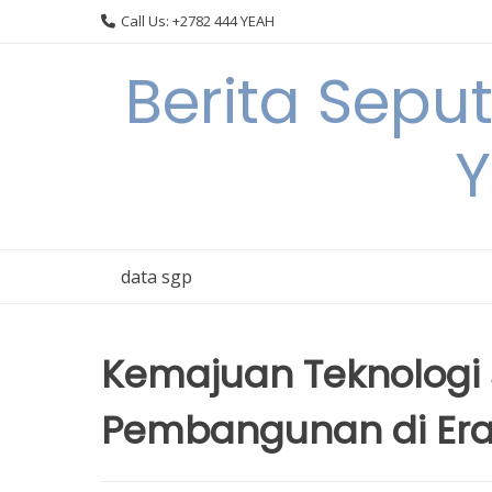
Skip
Call Us: +2782 444 YEAH
to
content
Berita Sepu
Y
data sgp
Kemajuan Teknologi 
Pembangunan di Era 