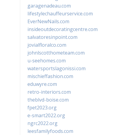
garagenadeau.com
lifestylechauffeurservice.com
EverNewNails.com
insideoutdecoratingcentre.com
salvatoresinpoint.com
jovialfloralco.com
johnlscotthometeam.com
u-seehomes.com
watersportslagonissi.com
mischieffashion.com
eduwyre.com
retro-interiors.com
theblvd-boise.com
fpet2023.org
e-smart2022.org
ngrc2022.org
leesfamilyfoods.com