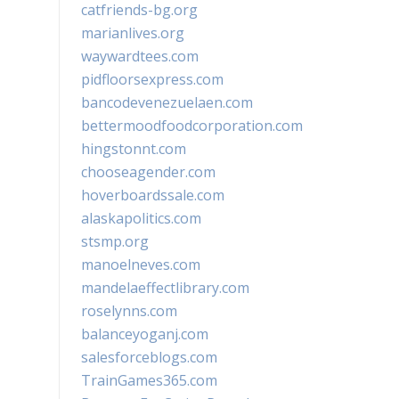
catfriends-bg.org
marianlives.org
waywardtees.com
pidfloorsexpress.com
bancodevenezuelaen.com
bettermoodfoodcorporation.com
hingstonnt.com
chooseagender.com
hoverboardssale.com
alaskapolitics.com
stsmp.org
manoelneves.com
mandelaeffectlibrary.com
roselynns.com
balanceyoganj.com
salesforceblogs.com
TrainGames365.com