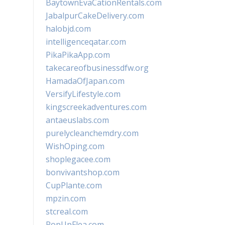
BaytownEvaCationRentals.com
JabalpurCakeDelivery.com
halobjd.com
intelligenceqatar.com
PikaPikaApp.com
takecareofbusinessdfw.org
HamadaOfJapan.com
VersifyLifestyle.com
kingscreekadventures.com
antaeuslabs.com
purelycleanchemdry.com
WishOping.com
shoplegacee.com
bonvivantshop.com
CupPlante.com
mpzin.com
stcreal.com
PopUpFlea.com