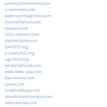
johnlscotthometeam.com
u-seehomes.com
watersportslagonissi.com
mischieffashion.com
eduwyre.com
retro-interiors.com
theblvd-boise.com
fpet2023.org
e-smart2022.org
ngrc2022.org
leesfamilyfoods.com
lewis-lewis-cpas.com
eleontennis.com
cyetus.com
bradfordshops.com
almadenranchsanjose.com
advocatevijay.com