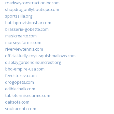
roadwayconstructioninc.com
shopdragonflyboutique.com
sportszilla.org
batchprovisionsbar.com
brasserie-gobette.com
musicrearte.com
morseysfarms.com
riverviewtennis.com
official-kelly-toys-squishmallows.com
displaygardenonsuncrest.org
bbq-empire-usa.com
feedstoreva.com
drogopets.com
ediblechalk.com
tabletennisnearme.com
oaksofa.com
soultacohtx.com