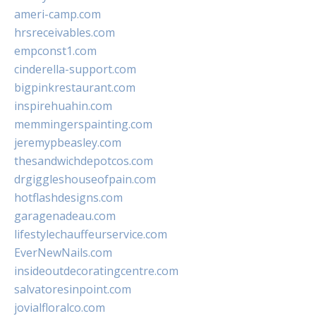
ameri-camp.com
hrsreceivables.com
empconst1.com
cinderella-support.com
bigpinkrestaurant.com
inspirehuahin.com
memmingerspainting.com
jeremypbeasley.com
thesandwichdepotcos.com
drgiggleshouseofpain.com
hotflashdesigns.com
garagenadeau.com
lifestylechauffeurservice.com
EverNewNails.com
insideoutdecoratingcentre.com
salvatoresinpoint.com
jovialfloralco.com