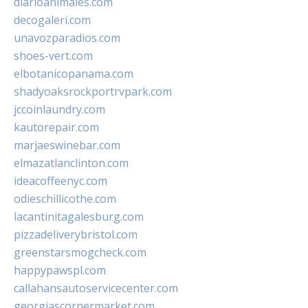
diarioanimales.com
decogaleri.com
unavozparadios.com
shoes-vert.com
elbotanicopanama.com
shadyoaksrockportrvpark.com
jccoinlaundry.com
kautorepair.com
marjaeswinebar.com
elmazatlanclinton.com
ideacoffeenyc.com
odieschillicothe.com
lacantinitagalesburg.com
pizzadeliverybristol.com
greenstarsmogcheck.com
happypawspl.com
callahansautoservicecenter.com
georgiascornermarket.com