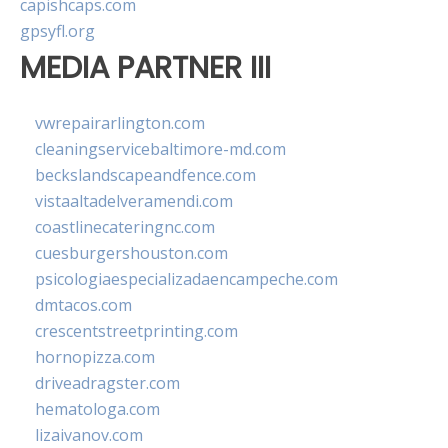
capishcaps.com
gpsyfl.org
MEDIA PARTNER III
vwrepairarlington.com
cleaningservicebaltimore-md.com
beckslandscapeandfence.com
vistaaltadelveramendi.com
coastlinecateringnc.com
cuesburgershouston.com
psicologiaespecializadaencampeche.com
dmtacos.com
crescentstreetprinting.com
hornopizza.com
driveadragster.com
hematologa.com
lizaivanov.com