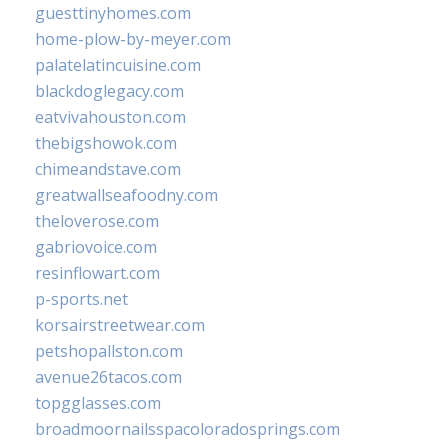
guesttinyhomes.com
home-plow-by-meyer.com
palatelatincuisine.com
blackdoglegacy.com
eatvivahouston.com
thebigshowok.com
chimeandstave.com
greatwallseafoodny.com
theloverose.com
gabriovoice.com
resinflowart.com
p-sports.net
korsairstreetwear.com
petshopallston.com
avenue26tacos.com
topgglasses.com
broadmoornailsspacoloradosprings.com