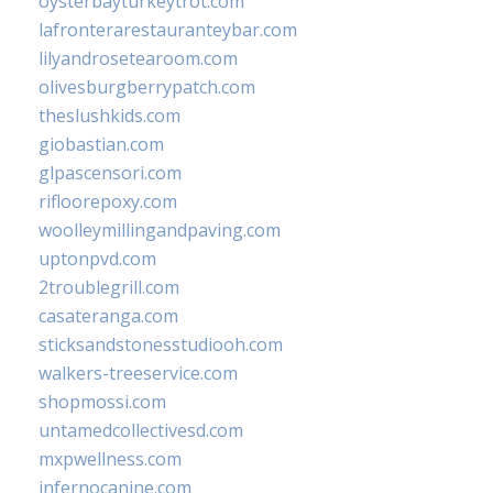
oysterbayturkeytrot.com
lafronterarestauranteybar.com
lilyandrosetearoom.com
olivesburgberrypatch.com
theslushkids.com
giobastian.com
glpascensori.com
rifloorepoxy.com
woolleymillingandpaving.com
uptonpvd.com
2troublegrill.com
casateranga.com
sticksandstonesstudiooh.com
walkers-treeservice.com
shopmossi.com
untamedcollectivesd.com
mxpwellness.com
infernocanine.com