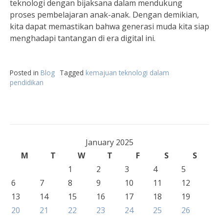
teknologi dengan bijaksana dalam mendukung
proses pembelajaran anak-anak. Dengan demikian,
kita dapat memastikan bahwa generasi muda kita siap
menghadapi tantangan di era digital ini.
Posted in
Blog
Tagged
kemajuan teknologi dalam
pendidikan
January 2025
M
T
W
T
F
S
S
1
2
3
4
5
6
7
8
9
10
11
12
13
14
15
16
17
18
19
20
21
22
23
24
25
26