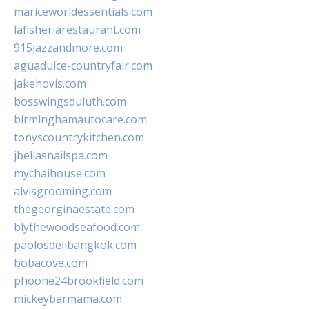
mariceworldessentials.com
lafisheriarestaurant.com
915jazzandmore.com
aguadulce-countryfair.com
jakehovis.com
bosswingsduluth.com
birminghamautocare.com
tonyscountrykitchen.com
jbellasnailspa.com
mychaihouse.com
alvisgrooming.com
thegeorginaestate.com
blythewoodseafood.com
paolosdelibangkok.com
bobacove.com
phoone24brookfield.com
mickeybarmama.com