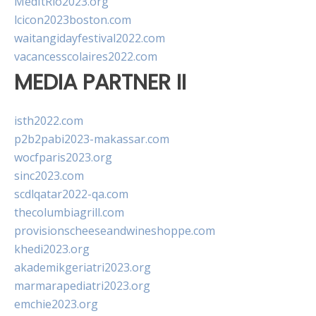
MedItRio2023.org
lcicon2023boston.com
waitangidayfestival2022.com
vacancesscolaires2022.com
MEDIA PARTNER II
isth2022.com
p2b2pabi2023-makassar.com
wocfparis2023.org
sinc2023.com
scdlqatar2022-qa.com
thecolumbiagrill.com
provisionscheeseandwineshoppe.com
khedi2023.org
akademikgeriatri2023.org
marmarapediatri2023.org
emchie2023.org