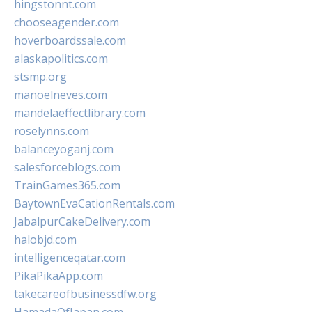
hingstonnt.com
chooseagender.com
hoverboardssale.com
alaskapolitics.com
stsmp.org
manoelneves.com
mandelaeffectlibrary.com
roselynns.com
balanceyoganj.com
salesforceblogs.com
TrainGames365.com
BaytownEvaCationRentals.com
JabalpurCakeDelivery.com
halobjd.com
intelligenceqatar.com
PikaPikaApp.com
takecareofbusinessdfw.org