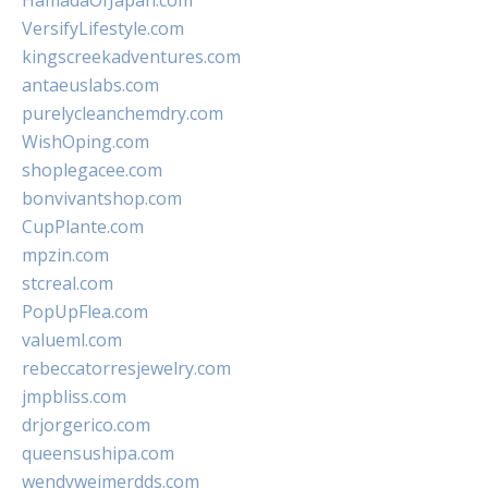
HamadaOfJapan.com
VersifyLifestyle.com
kingscreekadventures.com
antaeuslabs.com
purelycleanchemdry.com
WishOping.com
shoplegacee.com
bonvivantshop.com
CupPlante.com
mpzin.com
stcreal.com
PopUpFlea.com
valueml.com
rebeccatorresjewelry.com
jmpbliss.com
drjorgerico.com
queensushipa.com
wendyweimerdds.com