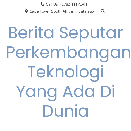
Skip
Call Us: +2782 444 YEAH
to
Cape Town, South Africa
data sgp
content
Berita Seputar
Perkembanga
Teknologi
Yang Ada Di
Dunia