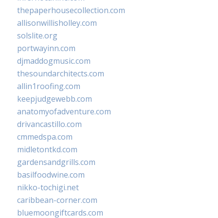
thepaperhousecollection.com
allisonwillisholley.com
solslite.org
portwayinn.com
djmaddogmusic.com
thesoundarchitects.com
allin1roofing.com
keepjudgewebb.com
anatomyofadventure.com
drivancastillo.com
cmmedspa.com
midletontkd.com
gardensandgrills.com
basilfoodwine.com
nikko-tochigi.net
caribbean-corner.com
bluemoongiftcards.com