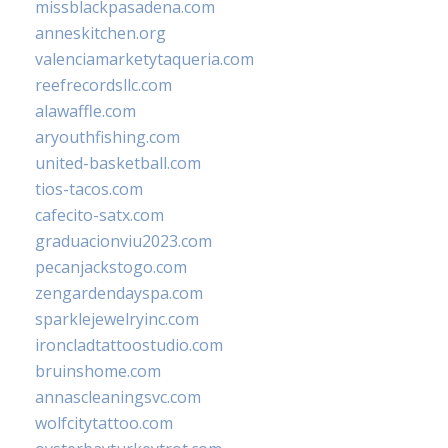
missblackpasadena.com
anneskitchen.org
valenciamarketytaqueria.com
reefrecordsllc.com
alawaffle.com
aryouthfishing.com
united-basketball.com
tios-tacos.com
cafecito-satx.com
graduacionviu2023.com
pecanjackstogo.com
zengardendayspa.com
sparklejewelryinc.com
ironcladtattoostudio.com
bruinshome.com
annascleaningsvc.com
wolfcitytattoo.com