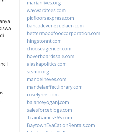
marianlives.org
waywardtees.com
pidfloorsexpress.com
danya
bancodevenezuelaen.com
siswa
bettermoodfoodcorporation.com
di
hingstonnt.com
chooseagender.com
hoverboardssale.com
cil.
alaskapolitics.com
stsmp.org
manoelneves.com
mandelaeffectlibrary.com
us
roselynns.com
.
balanceyoganj.com
salesforceblogs.com
TrainGames365.com
BaytownEvaCationRentals.com