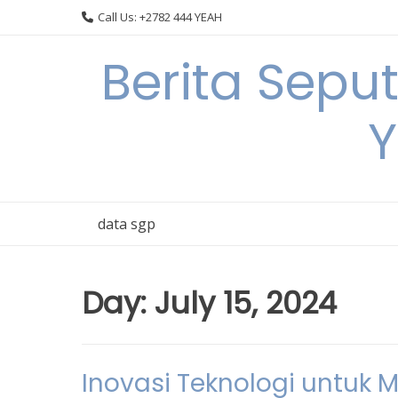
Skip
Call Us: +2782 444 YEAH
to
content
Berita Sepu
Y
data sgp
Day:
July 15, 2024
Inovasi Teknologi untu