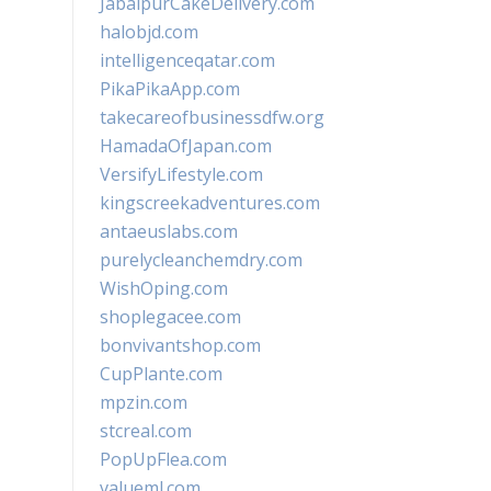
JabalpurCakeDelivery.com
halobjd.com
intelligenceqatar.com
PikaPikaApp.com
takecareofbusinessdfw.org
HamadaOfJapan.com
VersifyLifestyle.com
kingscreekadventures.com
antaeuslabs.com
purelycleanchemdry.com
WishOping.com
shoplegacee.com
bonvivantshop.com
CupPlante.com
mpzin.com
stcreal.com
PopUpFlea.com
valueml.com