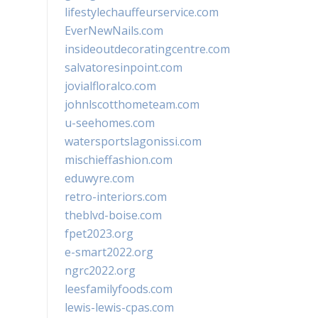
lifestylechauffeurservice.com
EverNewNails.com
insideoutdecoratingcentre.com
salvatoresinpoint.com
jovialfloralco.com
johnlscotthometeam.com
u-seehomes.com
watersportslagonissi.com
mischieffashion.com
eduwyre.com
retro-interiors.com
theblvd-boise.com
fpet2023.org
e-smart2022.org
ngrc2022.org
leesfamilyfoods.com
lewis-lewis-cpas.com