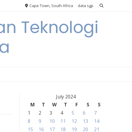
Cape Town, South Africa
data sgp
an Teknologi
ia
July 2024
M
T
W
T
F
S
S
1
2
3
4
5
6
7
8
9
10
11
12
13
14
15
16
17
18
19
20
21