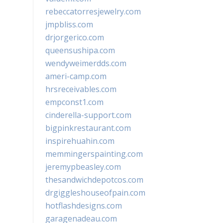
rebeccatorresjewelry.com
jmpbliss.com
drjorgerico.com
queensushipa.com
wendyweimerdds.com
ameri-camp.com
hrsreceivables.com
empconst1.com
cinderella-support.com
bigpinkrestaurant.com
inspirehuahin.com
memmingerspainting.com
jeremypbeasley.com
thesandwichdepotcos.com
drgiggleshouseofpain.com
hotflashdesigns.com
garagenadeau.com