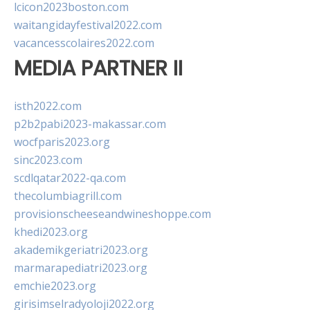
lcicon2023boston.com
waitangidayfestival2022.com
vacancesscolaires2022.com
MEDIA PARTNER II
isth2022.com
p2b2pabi2023-makassar.com
wocfparis2023.org
sinc2023.com
scdlqatar2022-qa.com
thecolumbiagrill.com
provisionscheeseandwineshoppe.com
khedi2023.org
akademikgeriatri2023.org
marmarapediatri2023.org
emchie2023.org
girisimselradyoloji2022.org