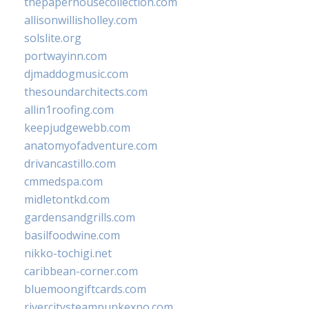
thepaperhousecollection.com
allisonwillisholley.com
solslite.org
portwayinn.com
djmaddogmusic.com
thesoundarchitects.com
allin1roofing.com
keepjudgewebb.com
anatomyofadventure.com
drivancastillo.com
cmmedspa.com
midletontkd.com
gardensandgrills.com
basilfoodwine.com
nikko-tochigi.net
caribbean-corner.com
bluemoongiftcards.com
rivercitysteampunkexpo.com