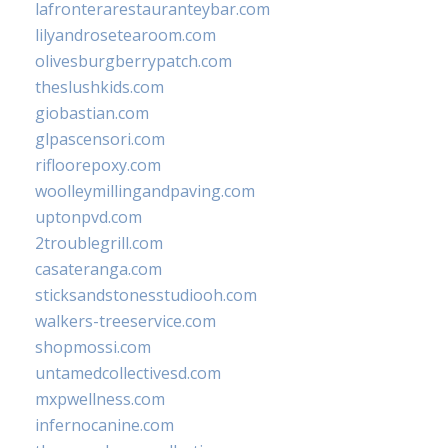
lafronterarestauranteybar.com
lilyandrosetearoom.com
olivesburgberrypatch.com
theslushkids.com
giobastian.com
glpascensori.com
rifloorepoxy.com
woolleymillingandpaving.com
uptonpvd.com
2troublegrill.com
casateranga.com
sticksandstonesstudiooh.com
walkers-treeservice.com
shopmossi.com
untamedcollectivesd.com
mxpwellness.com
infernocanine.com