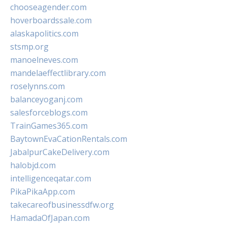
chooseagender.com
hoverboardssale.com
alaskapolitics.com
stsmp.org
manoelneves.com
mandelaeffectlibrary.com
roselynns.com
balanceyoganj.com
salesforceblogs.com
TrainGames365.com
BaytownEvaCationRentals.com
JabalpurCakeDelivery.com
halobjd.com
intelligenceqatar.com
PikaPikaApp.com
takecareofbusinessdfw.org
HamadaOfJapan.com