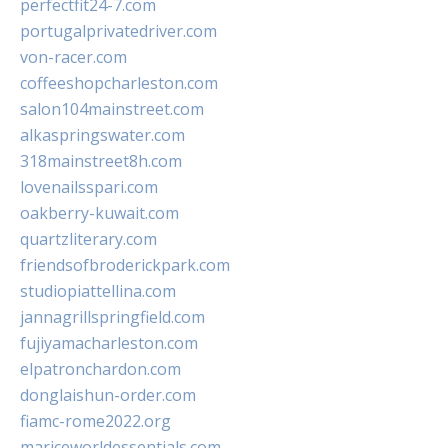
perfectfit24-7.com
portugalprivatedriver.com
von-racer.com
coffeeshopcharleston.com
salon104mainstreet.com
alkaspringswater.com
318mainstreet8h.com
lovenailsspari.com
oakberry-kuwait.com
quartzliterary.com
friendsofbroderickpark.com
studiopiattellina.com
jannagrillspringfield.com
fujiyamacharleston.com
elpatronchardon.com
donglaishun-order.com
fiamc-rome2022.org
mariceworldessentials.com