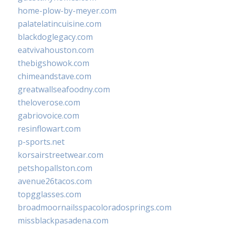
home-plow-by-meyer.com
palatelatincuisine.com
blackdoglegacy.com
eatvivahouston.com
thebigshowok.com
chimeandstave.com
greatwallseafoodny.com
theloverose.com
gabriovoice.com
resinflowart.com
p-sports.net
korsairstreetwear.com
petshopallston.com
avenue26tacos.com
topgglasses.com
broadmoornailsspacoloradosprings.com
missblackpasadena.com