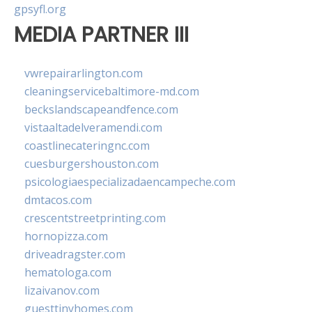
gpsyfl.org
MEDIA PARTNER III
vwrepairarlington.com
cleaningservicebaltimore-md.com
beckslandscapeandfence.com
vistaaltadelveramendi.com
coastlinecateringnc.com
cuesburgershouston.com
psicologiaespecializadaencampeche.com
dmtacos.com
crescentstreetprinting.com
hornopizza.com
driveadragster.com
hematologa.com
lizaivanov.com
guesttinyhomes.com