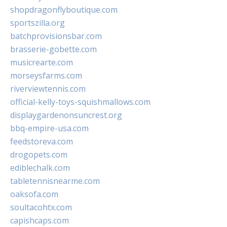
shopdragonflyboutique.com
sportszilla.org
batchprovisionsbar.com
brasserie-gobette.com
musicrearte.com
morseysfarms.com
riverviewtennis.com
official-kelly-toys-squishmallows.com
displaygardenonsuncrest.org
bbq-empire-usa.com
feedstoreva.com
drogopets.com
ediblechalk.com
tabletennisnearme.com
oaksofa.com
soultacohtx.com
capishcaps.com