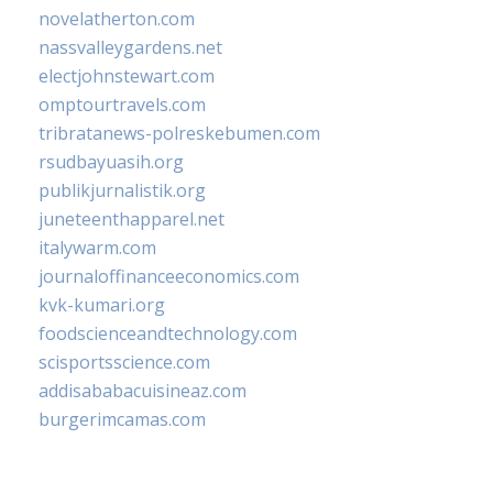
novelatherton.com
nassvalleygardens.net
electjohnstewart.com
omptourtravels.com
tribratanews-polreskebumen.com
rsudbayuasih.org
publikjurnalistik.org
juneteenthapparel.net
italywarm.com
journaloffinanceeconomics.com
kvk-kumari.org
foodscienceandtechnology.com
scisportsscience.com
addisababacuisineaz.com
burgerimcamas.com