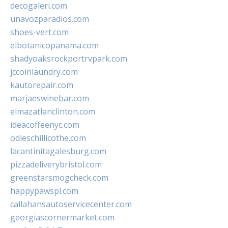
decogaleri.com
unavozparadios.com
shoes-vert.com
elbotanicopanama.com
shadyoaksrockportrvpark.com
jccoinlaundry.com
kautorepair.com
marjaeswinebar.com
elmazatlanclinton.com
ideacoffeenyc.com
odieschillicothe.com
lacantinitagalesburg.com
pizzadeliverybristol.com
greenstarsmogcheck.com
happypawspl.com
callahansautoservicecenter.com
georgiascornermarket.com