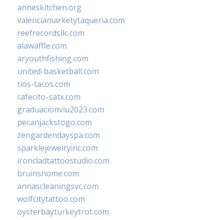
anneskitchen.org
valenciamarketytaqueria.com
reefrecordsllc.com
alawaffle.com
aryouthfishing.com
united-basketball.com
tios-tacos.com
cafecito-satx.com
graduacionviu2023.com
pecanjackstogo.com
zengardendayspa.com
sparklejewelryinc.com
ironcladtattoostudio.com
bruinshome.com
annascleaningsvc.com
wolfcitytattoo.com
oysterbayturkeytrot.com