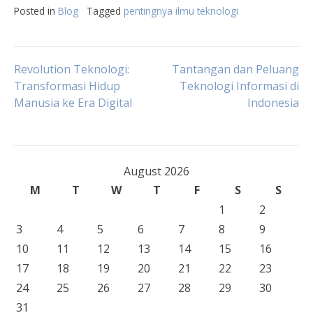
Posted in
Blog
Tagged
pentingnya ilmu teknologi
Post
Revolution Teknologi:
Tantangan dan Peluang
Transformasi Hidup
Teknologi Informasi di
Manusia ke Era Digital
Indonesia
navigation
August 2026
M
T
W
T
F
S
S
1
2
3
4
5
6
7
8
9
10
11
12
13
14
15
16
17
18
19
20
21
22
23
24
25
26
27
28
29
30
31