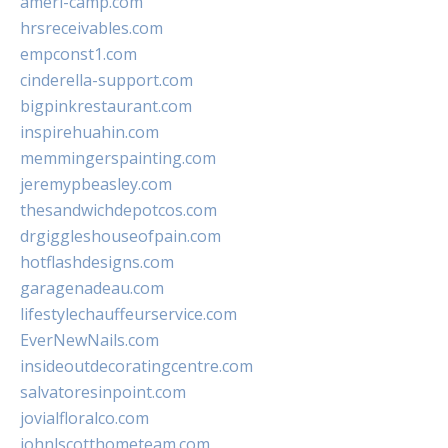
ameri-camp.com
hrsreceivables.com
empconst1.com
cinderella-support.com
bigpinkrestaurant.com
inspirehuahin.com
memmingerspainting.com
jeremypbeasley.com
thesandwichdepotcos.com
drgiggleshouseofpain.com
hotflashdesigns.com
garagenadeau.com
lifestylechauffeurservice.com
EverNewNails.com
insideoutdecoratingcentre.com
salvatoresinpoint.com
jovialfloralco.com
johnlscotthometeam.com