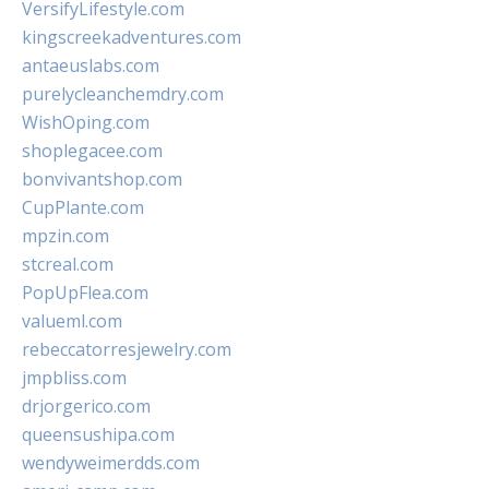
VersifyLifestyle.com
kingscreekadventures.com
antaeuslabs.com
purelycleanchemdry.com
WishOping.com
shoplegacee.com
bonvivantshop.com
CupPlante.com
mpzin.com
stcreal.com
PopUpFlea.com
valueml.com
rebeccatorresjewelry.com
jmpbliss.com
drjorgerico.com
queensushipa.com
wendyweimerdds.com