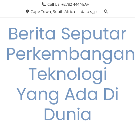
Skip
Call Us: +2782 444 YEAH
to
Cape Town, South Africa
data sgp
content
Berita Seputar
Perkembanga
Teknologi
Yang Ada Di
Dunia