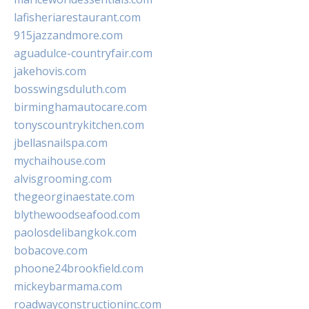
lafisheriarestaurant.com
915jazzandmore.com
aguadulce-countryfair.com
jakehovis.com
bosswingsduluth.com
birminghamautocare.com
tonyscountrykitchen.com
jbellasnailspa.com
mychaihouse.com
alvisgrooming.com
thegeorginaestate.com
blythewoodseafood.com
paolosdelibangkok.com
bobacove.com
phoone24brookfield.com
mickeybarmama.com
roadwayconstructioninc.com