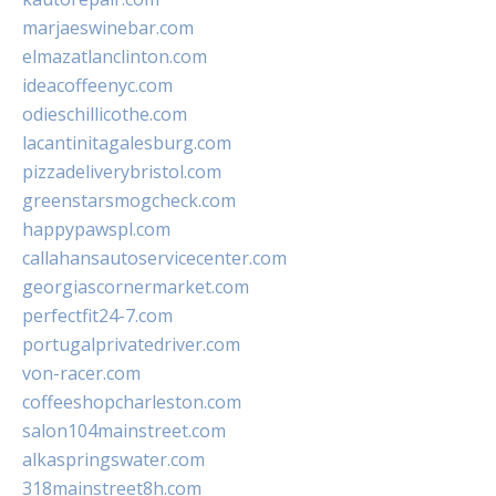
marjaeswinebar.com
elmazatlanclinton.com
ideacoffeenyc.com
odieschillicothe.com
lacantinitagalesburg.com
pizzadeliverybristol.com
greenstarsmogcheck.com
happypawspl.com
callahansautoservicecenter.com
georgiascornermarket.com
perfectfit24-7.com
portugalprivatedriver.com
von-racer.com
coffeeshopcharleston.com
salon104mainstreet.com
alkaspringswater.com
318mainstreet8h.com