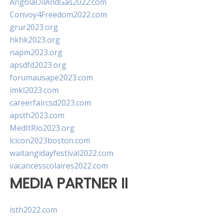
AngolaOilAndGas2022.com
Convoy4Freedom2022.com
grur2023.org
hkhk2023.org
napm2023.org
apsdfd2023.org
forumausape2023.com
imkl2023.com
careerfaircsd2023.com
apsth2023.com
MedItRio2023.org
lcicon2023boston.com
waitangidayfestival2022.com
vacancesscolaires2022.com
MEDIA PARTNER II
isth2022.com