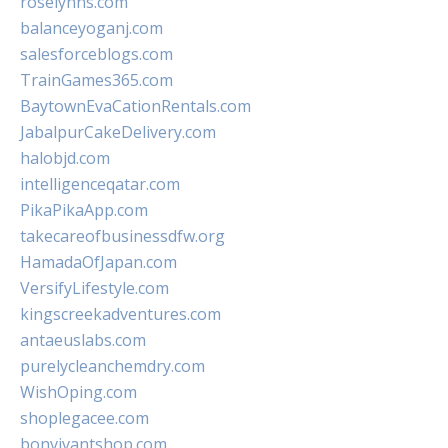
roselynns.com
balanceyoganj.com
salesforceblogs.com
TrainGames365.com
BaytownEvaCationRentals.com
JabalpurCakeDelivery.com
halobjd.com
intelligenceqatar.com
PikaPikaApp.com
takecareofbusinessdfw.org
HamadaOfJapan.com
VersifyLifestyle.com
kingscreekadventures.com
antaeuslabs.com
purelycleanchemdry.com
WishOping.com
shoplegacee.com
bonvivantshop.com