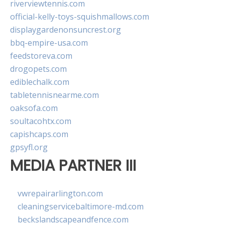
riverviewtennis.com
official-kelly-toys-squishmallows.com
displaygardenonsuncrest.org
bbq-empire-usa.com
feedstoreva.com
drogopets.com
ediblechalk.com
tabletennisnearme.com
oaksofa.com
soultacohtx.com
capishcaps.com
gpsyfl.org
MEDIA PARTNER III
vwrepairarlington.com
cleaningservicebaltimore-md.com
beckslandscapeandfence.com