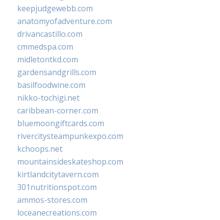
keepjudgewebb.com
anatomyofadventure.com
drivancastillo.com
cmmedspa.com
midletontkd.com
gardensandgrills.com
basilfoodwine.com
nikko-tochigi.net
caribbean-corner.com
bluemoongiftcards.com
rivercitysteampunkexpo.com
kchoops.net
mountainsideskateshop.com
kirtlandcitytavern.com
301nutritionspot.com
ammos-stores.com
loceanecreations.com