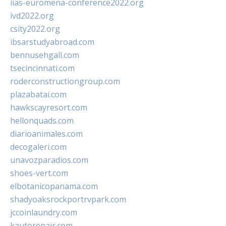
iias-euromena-conference2022.org
ivd2022.org
csity2022.org
ibsarstudyabroad.com
bennusehgall.com
tsecincinnati.com
roderconstructiongroup.com
plazabatai.com
hawkscayresort.com
hellonquads.com
diarioanimales.com
decogaleri.com
unavozparadios.com
shoes-vert.com
elbotanicopanama.com
shadyoaksrockportrvpark.com
jccoinlaundry.com
kautorepair.com