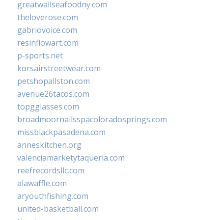
greatwallseafoodny.com
theloverose.com
gabriovoice.com
resinflowart.com
p-sports.net
korsairstreetwear.com
petshopallston.com
avenue26tacos.com
topgglasses.com
broadmoornailsspacoloradosprings.com
missblackpasadena.com
anneskitchen.org
valenciamarketytaqueria.com
reefrecordsllc.com
alawaffle.com
aryouthfishing.com
united-basketball.com