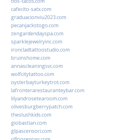
tios-tacos.com
cafecito-satx.com
graduacionviu2023.com
pecanjackstogo.com
zengardendayspa.com
sparklejewelryinc.com
ironcladtattoostudio.com
bruinshome.com
annascleaningsvc.com
wolfcitytattoo.com
oysterbayturkeytrot.com
lafronterarestauranteybar.com
lilyandrosetearoom.com
olivesburgberrypatch.com
theslushkids.com
giobastian.com
glpascensori.com
rifloorepoxy.com