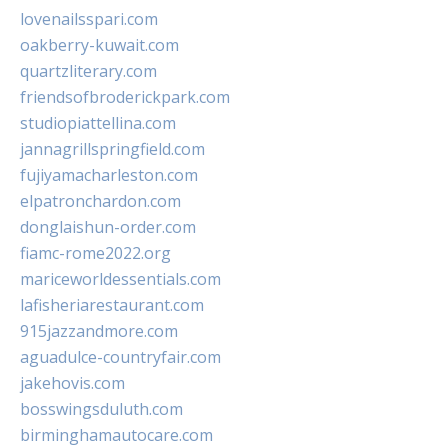
lovenailsspari.com
oakberry-kuwait.com
quartzliterary.com
friendsofbroderickpark.com
studiopiattellina.com
jannagrillspringfield.com
fujiyamacharleston.com
elpatronchardon.com
donglaishun-order.com
fiamc-rome2022.org
mariceworldessentials.com
lafisheriarestaurant.com
915jazzandmore.com
aguadulce-countryfair.com
jakehovis.com
bosswingsduluth.com
birminghamautocare.com