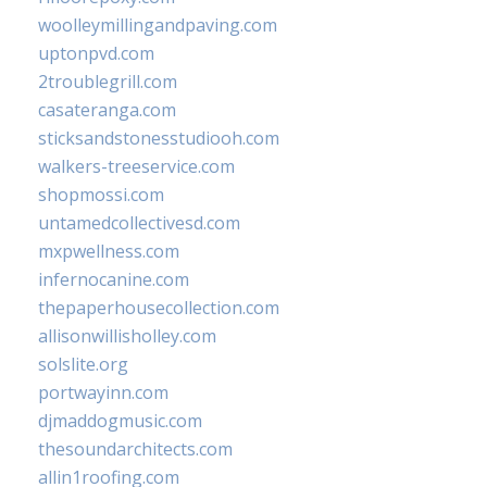
woolleymillingandpaving.com
uptonpvd.com
2troublegrill.com
casateranga.com
sticksandstonesstudiooh.com
walkers-treeservice.com
shopmossi.com
untamedcollectivesd.com
mxpwellness.com
infernocanine.com
thepaperhousecollection.com
allisonwillisholley.com
solslite.org
portwayinn.com
djmaddogmusic.com
thesoundarchitects.com
allin1roofing.com