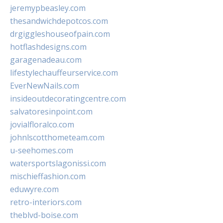
jeremypbeasley.com
thesandwichdepotcos.com
drgiggleshouseofpain.com
hotflashdesigns.com
garagenadeau.com
lifestylechauffeurservice.com
EverNewNails.com
insideoutdecoratingcentre.com
salvatoresinpoint.com
jovialfloralco.com
johnlscotthometeam.com
u-seehomes.com
watersportslagonissi.com
mischieffashion.com
eduwyre.com
retro-interiors.com
theblvd-boise.com