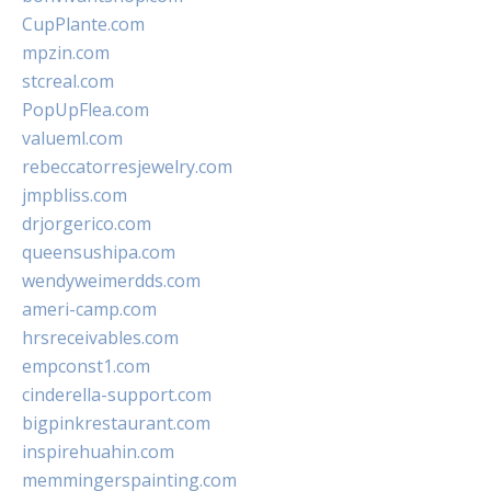
CupPlante.com
mpzin.com
stcreal.com
PopUpFlea.com
valueml.com
rebeccatorresjewelry.com
jmpbliss.com
drjorgerico.com
queensushipa.com
wendyweimerdds.com
ameri-camp.com
hrsreceivables.com
empconst1.com
cinderella-support.com
bigpinkrestaurant.com
inspirehuahin.com
memmingerspainting.com