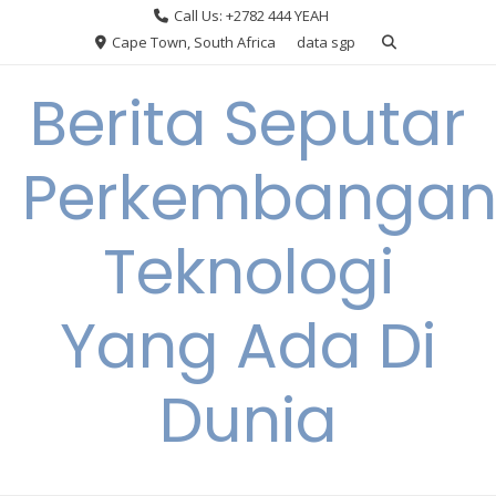
Skip
Call Us: +2782 444 YEAH
to
Cape Town, South Africa
data sgp
content
Berita Seputar
Perkembanga
Teknologi
Yang Ada Di
Dunia