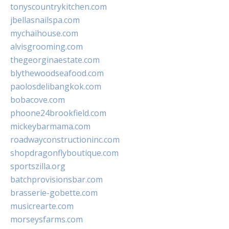
tonyscountrykitchen.com
jbellasnailspa.com
mychaihouse.com
alvisgrooming.com
thegeorginaestate.com
blythewoodseafood.com
paolosdelibangkok.com
bobacove.com
phoone24brookfield.com
mickeybarmama.com
roadwayconstructioninc.com
shopdragonflyboutique.com
sportszilla.org
batchprovisionsbar.com
brasserie-gobette.com
musicrearte.com
morseysfarms.com