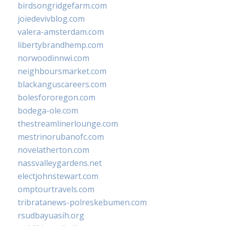
birdsongridgefarm.com
joiedevivblog.com
valera-amsterdam.com
libertybrandhemp.com
norwoodinnwi.com
neighboursmarket.com
blackanguscareers.com
bolesfororegon.com
bodega-ole.com
thestreamlinerlounge.com
mestrinorubanofc.com
novelatherton.com
nassvalleygardens.net
electjohnstewart.com
omptourtravels.com
tribratanews-polreskebumen.com
rsudbayuasih.org