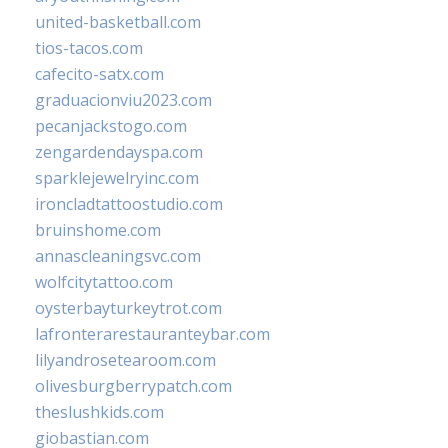
united-basketball.com
tios-tacos.com
cafecito-satx.com
graduacionviu2023.com
pecanjackstogo.com
zengardendayspa.com
sparklejewelryinc.com
ironcladtattoostudio.com
bruinshome.com
annascleaningsvc.com
wolfcitytattoo.com
oysterbayturkeytrot.com
lafronterarestauranteybar.com
lilyandrosetearoom.com
olivesburgberrypatch.com
theslushkids.com
giobastian.com