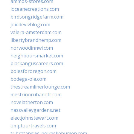
ammos-stores.com
loceanecreations.com
birdsongridgefarm.com
joiedevivblog.com
valera-amsterdam.com
libertybrandhemp.com
norwoodinnwi.com
neighboursmarket.com
blackanguscareers.com
bolesfororegon.com
bodega-ole.com
thestreamlinerlounge.com
mestrinorubanofc.com
novelatherton.com
nassvalleygardens.net
electjohnstewart.com
omptourtravels.com
tribratanews-polreskebumen.com