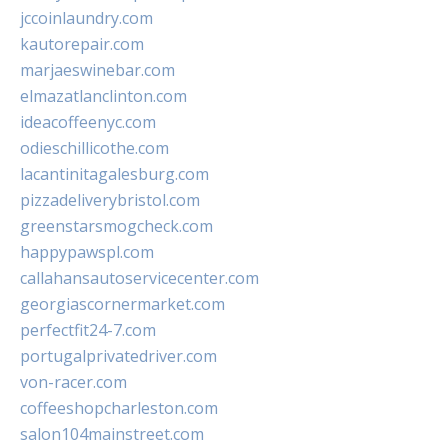
jccoinlaundry.com
kautorepair.com
marjaeswinebar.com
elmazatlanclinton.com
ideacoffeenyc.com
odieschillicothe.com
lacantinitagalesburg.com
pizzadeliverybristol.com
greenstarsmogcheck.com
happypawspl.com
callahansautoservicecenter.com
georgiascornermarket.com
perfectfit24-7.com
portugalprivatedriver.com
von-racer.com
coffeeshopcharleston.com
salon104mainstreet.com