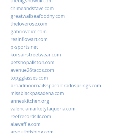
thebigshowok.com
chimeandstave.com
greatwallseafoodny.com
theloverose.com
gabriovoice.com
resinflowart.com
p-sports.net
korsairstreetwear.com
petshopallston.com
avenue26tacos.com
topgglasses.com
broadmoornailsspacoloradosprings.com
missblackpasadena.com
anneskitchen.org
valenciamarketytaqueria.com
reefrecordsllc.com
alawaffle.com
aryouthfishing.com