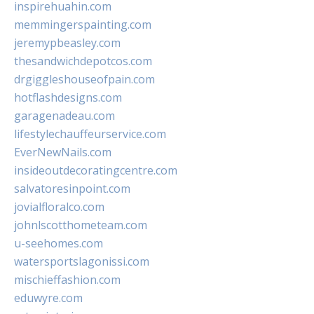
inspirehuahin.com
memmingerspainting.com
jeremypbeasley.com
thesandwichdepotcos.com
drgiggleshouseofpain.com
hotflashdesigns.com
garagenadeau.com
lifestylechauffeurservice.com
EverNewNails.com
insideoutdecoratingcentre.com
salvatoresinpoint.com
jovialfloralco.com
johnlscotthometeam.com
u-seehomes.com
watersportslagonissi.com
mischieffashion.com
eduwyre.com