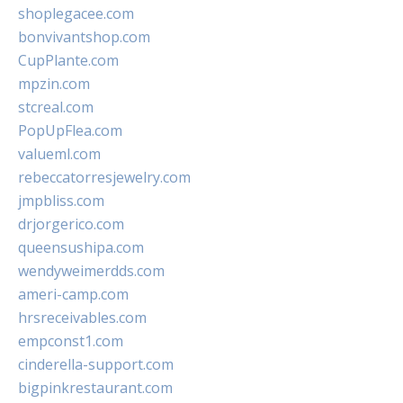
shoplegacee.com
bonvivantshop.com
CupPlante.com
mpzin.com
stcreal.com
PopUpFlea.com
valueml.com
rebeccatorresjewelry.com
jmpbliss.com
drjorgerico.com
queensushipa.com
wendyweimerdds.com
ameri-camp.com
hrsreceivables.com
empconst1.com
cinderella-support.com
bigpinkrestaurant.com