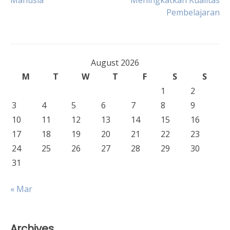
Manusia
Meningkatkan Kualitas
navigation
Pembelajaran
August 2026
M
T
W
T
F
S
S
1
2
3
4
5
6
7
8
9
10
11
12
13
14
15
16
17
18
19
20
21
22
23
24
25
26
27
28
29
30
31
« Mar
Archives