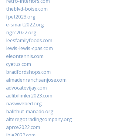
retro-interiors.com
theblvd-boise.com
fpet2023.org
e-smart2022.org
ngrc2022.org
leesfamilyfoods.com
lewis-lewis-cpas.com
eleontennis.com
cyetus.com
bradfordshops.com
almadenranchsanjose.com
advocatevijay.com
adlibilimler2023.com
naswwebed.org
balithut-manado.org
alteregotradingcompany.org
aprce2022.com
ibie2022.com