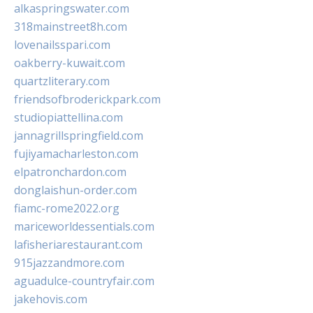
alkaspringswater.com
318mainstreet8h.com
lovenailsspari.com
oakberry-kuwait.com
quartzliterary.com
friendsofbroderickpark.com
studiopiattellina.com
jannagrillspringfield.com
fujiyamacharleston.com
elpatronchardon.com
donglaishun-order.com
fiamc-rome2022.org
mariceworldessentials.com
lafisheriarestaurant.com
915jazzandmore.com
aguadulce-countryfair.com
jakehovis.com