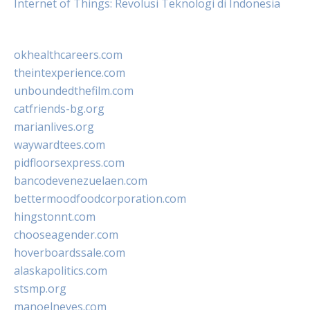
Internet of Things: Revolusi Teknologi di Indonesia
okhealthcareers.com
theintexperience.com
unboundedthefilm.com
catfriends-bg.org
marianlives.org
waywardtees.com
pidfloorsexpress.com
bancodevenezuelaen.com
bettermoodfoodcorporation.com
hingstonnt.com
chooseagender.com
hoverboardssale.com
alaskapolitics.com
stsmp.org
manoelneves.com