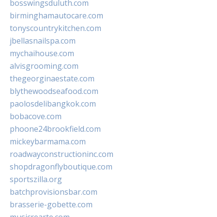
bosswingsduluth.com
birminghamautocare.com
tonyscountrykitchen.com
jbellasnailspa.com
mychaihouse.com
alvisgrooming.com
thegeorginaestate.com
blythewoodseafood.com
paolosdelibangkok.com
bobacove.com
phoone24brookfield.com
mickeybarmama.com
roadwayconstructioninc.com
shopdragonflyboutique.com
sportszilla.org
batchprovisionsbar.com
brasserie-gobette.com