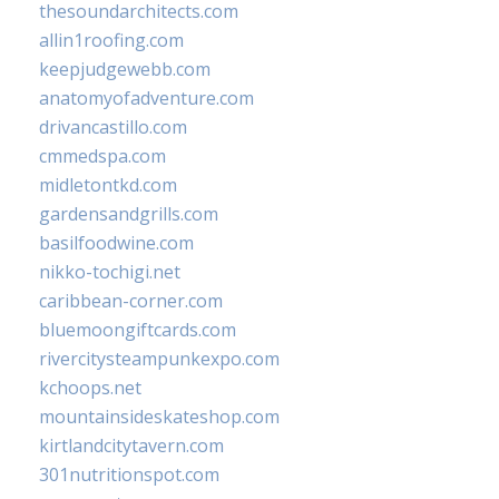
thesoundarchitects.com
allin1roofing.com
keepjudgewebb.com
anatomyofadventure.com
drivancastillo.com
cmmedspa.com
midletontkd.com
gardensandgrills.com
basilfoodwine.com
nikko-tochigi.net
caribbean-corner.com
bluemoongiftcards.com
rivercitysteampunkexpo.com
kchoops.net
mountainsideskateshop.com
kirtlandcitytavern.com
301nutritionspot.com