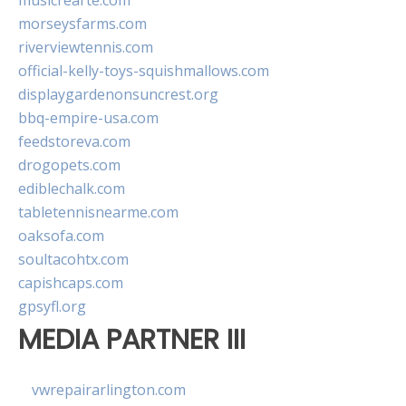
musicrearte.com
morseysfarms.com
riverviewtennis.com
official-kelly-toys-squishmallows.com
displaygardenonsuncrest.org
bbq-empire-usa.com
feedstoreva.com
drogopets.com
ediblechalk.com
tabletennisnearme.com
oaksofa.com
soultacohtx.com
capishcaps.com
gpsyfl.org
MEDIA PARTNER III
vwrepairarlington.com