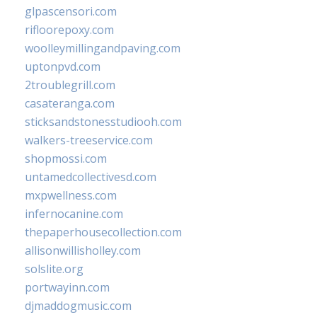
glpascensori.com
rifloorepoxy.com
woolleymillingandpaving.com
uptonpvd.com
2troublegrill.com
casateranga.com
sticksandstonesstudiooh.com
walkers-treeservice.com
shopmossi.com
untamedcollectivesd.com
mxpwellness.com
infernocanine.com
thepaperhousecollection.com
allisonwillisholley.com
solslite.org
portwayinn.com
djmaddogmusic.com