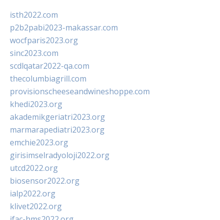
isth2022.com
p2b2pabi2023-makassar.com
wocfparis2023.org
sinc2023.com
scdlqatar2022-qa.com
thecolumbiagrill.com
provisionscheeseandwineshoppe.com
khedi2023.org
akademikgeriatri2023.org
marmarapediatri2023.org
emchie2023.org
girisimselradyoloji2022.org
utcd2022.org
biosensor2022.org
ialp2022.org
klivet2022.org
ifac-hms2022.org