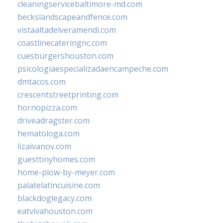
cleaningservicebaltimore-md.com
beckslandscapeandfence.com
vistaaltadelveramendi.com
coastlinecateringnc.com
cuesburgershouston.com
psicologiaespecializadaencampeche.com
dmtacos.com
crescentstreetprinting.com
hornopizza.com
driveadragster.com
hematologa.com
lizaivanov.com
guesttinyhomes.com
home-plow-by-meyer.com
palatelatincuisine.com
blackdoglegacy.com
eatvivahouston.com