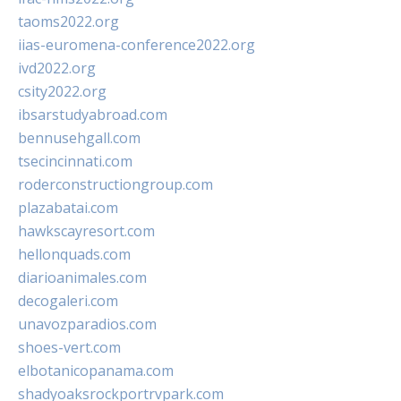
taoms2022.org
iias-euromena-conference2022.org
ivd2022.org
csity2022.org
ibsarstudyabroad.com
bennusehgall.com
tsecincinnati.com
roderconstructiongroup.com
plazabatai.com
hawkscayresort.com
hellonquads.com
diarioanimales.com
decogaleri.com
unavozparadios.com
shoes-vert.com
elbotanicopanama.com
shadyoaksrockportrvpark.com