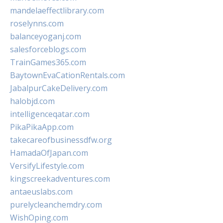
mandelaeffectlibrary.com
roselynns.com
balanceyoganj.com
salesforceblogs.com
TrainGames365.com
BaytownEvaCationRentals.com
JabalpurCakeDelivery.com
halobjd.com
intelligenceqatar.com
PikaPikaApp.com
takecareofbusinessdfw.org
HamadaOfJapan.com
VersifyLifestyle.com
kingscreekadventures.com
antaeuslabs.com
purelycleanchemdry.com
WishOping.com