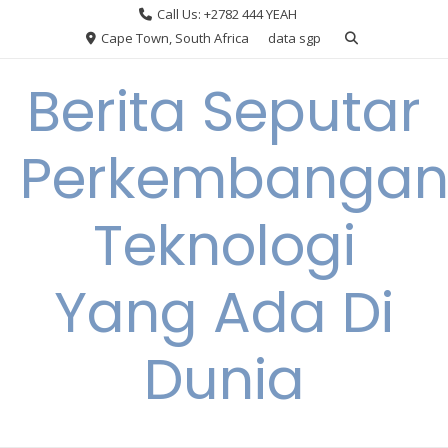
Skip
Call Us: +2782 444 YEAH
to
Cape Town, South Africa
data sgp
content
Berita Seputar
Perkembanga
Teknologi
Yang Ada Di
Dunia