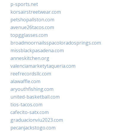
p-sports.net
korsairstreetwear.com
petshopallston.com
avenue26tacos.com
topgglasses.com
broadmoornailsspacoloradosprings.com
missblackpasadena.com
anneskitchen.org
valenciamarketytaqueria.com
reefrecordsllc.com
alawaffle.com
aryouthfishing.com
united-basketball.com
tios-tacos.com
cafecito-satx.com
graduacionviu2023.com
pecanjackstogo.com