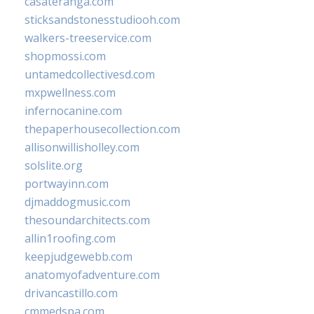
casateranga.com
sticksandstonesstudiooh.com
walkers-treeservice.com
shopmossi.com
untamedcollectivesd.com
mxpwellness.com
infernocanine.com
thepaperhousecollection.com
allisonwillisholley.com
solslite.org
portwayinn.com
djmaddogmusic.com
thesoundarchitects.com
allin1roofing.com
keepjudgewebb.com
anatomyofadventure.com
drivancastillo.com
cmmedspa.com