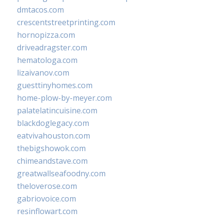
dmtacos.com
crescentstreetprinting.com
hornopizza.com
driveadragster.com
hematologa.com
lizaivanov.com
guesttinyhomes.com
home-plow-by-meyer.com
palatelatincuisine.com
blackdoglegacy.com
eatvivahouston.com
thebigshowok.com
chimeandstave.com
greatwallseafoodny.com
theloverose.com
gabriovoice.com
resinflowart.com