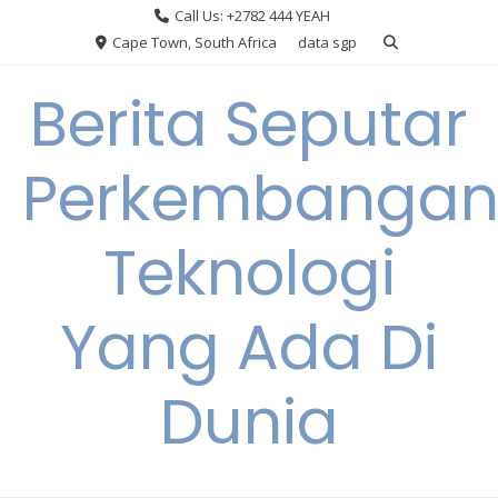
Skip
Call Us: +2782 444 YEAH
to
Cape Town, South Africa
data sgp
content
Berita Seputar
Perkembanga
Teknologi
Yang Ada Di
Dunia