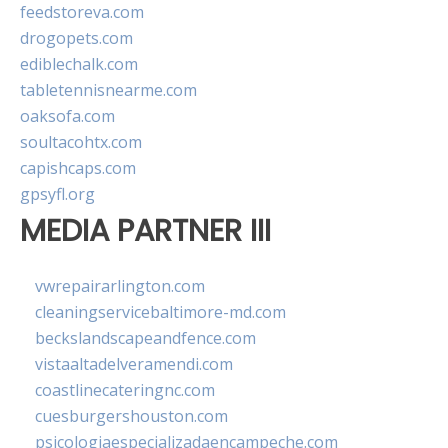
feedstoreva.com
drogopets.com
ediblechalk.com
tabletennisnearme.com
oaksofa.com
soultacohtx.com
capishcaps.com
gpsyfl.org
MEDIA PARTNER III
vwrepairarlington.com
cleaningservicebaltimore-md.com
beckslandscapeandfence.com
vistaaltadelveramendi.com
coastlinecateringnc.com
cuesburgershouston.com
psicologiaespecializadaencampeche.com