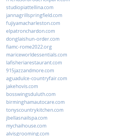
studiopiattellina.com
jannagrillspringfield.com
fujiyamacharleston.com
elpatronchardon.com
donglaishun-order.com
fiamc-rome2022.org
mariceworldessentials.com
lafisheriarestaurant.com
915jazzandmore.com
aguadulce-countryfair.com
jakehovis.com
bosswingsduluth.com
birminghamautocare.com
tonyscountrykitchen.com
jbellasnailspa.com
mychaihouse.com
alvisgrooming.com