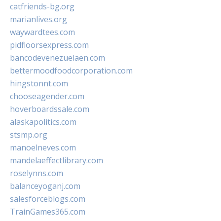
catfriends-bg.org
marianlives.org
waywardtees.com
pidfloorsexpress.com
bancodevenezuelaen.com
bettermoodfoodcorporation.com
hingstonnt.com
chooseagender.com
hoverboardssale.com
alaskapolitics.com
stsmp.org
manoelneves.com
mandelaeffectlibrary.com
roselynns.com
balanceyoganj.com
salesforceblogs.com
TrainGames365.com