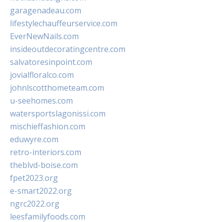
garagenadeau.com
lifestylechauffeurservice.com
EverNewNails.com
insideoutdecoratingcentre.com
salvatoresinpoint.com
jovialfloralco.com
johnlscotthometeam.com
u-seehomes.com
watersportslagonissi.com
mischieffashion.com
eduwyre.com
retro-interiors.com
theblvd-boise.com
fpet2023.org
e-smart2022.org
ngrc2022.org
leesfamilyfoods.com