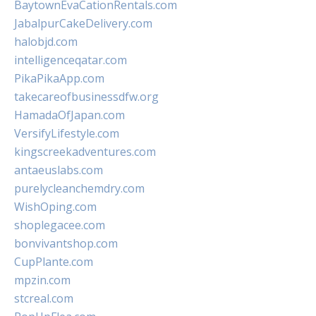
BaytownEvaCationRentals.com
JabalpurCakeDelivery.com
halobjd.com
intelligenceqatar.com
PikaPikaApp.com
takecareofbusinessdfw.org
HamadaOfJapan.com
VersifyLifestyle.com
kingscreekadventures.com
antaeuslabs.com
purelycleanchemdry.com
WishOping.com
shoplegacee.com
bonvivantshop.com
CupPlante.com
mpzin.com
stcreal.com