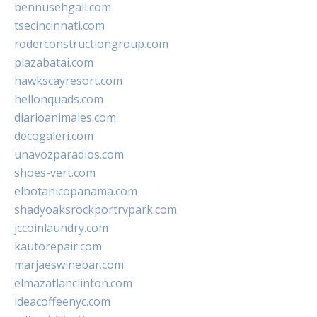
bennusehgall.com
tsecincinnati.com
roderconstructiongroup.com
plazabatai.com
hawkscayresort.com
hellonquads.com
diarioanimales.com
decogaleri.com
unavozparadios.com
shoes-vert.com
elbotanicopanama.com
shadyoaksrockportrvpark.com
jccoinlaundry.com
kautorepair.com
marjaeswinebar.com
elmazatlanclinton.com
ideacoffeenyc.com