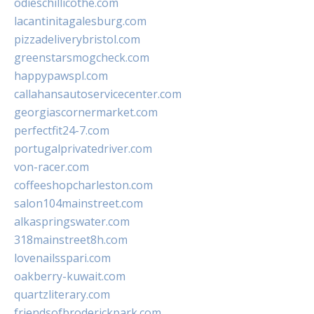
odieschillicothe.com
lacantinitagalesburg.com
pizzadeliverybristol.com
greenstarsmogcheck.com
happypawspl.com
callahansautoservicecenter.com
georgiascornermarket.com
perfectfit24-7.com
portugalprivatedriver.com
von-racer.com
coffeeshopcharleston.com
salon104mainstreet.com
alkaspringswater.com
318mainstreet8h.com
lovenailsspari.com
oakberry-kuwait.com
quartzliterary.com
friendsofbroderickpark.com