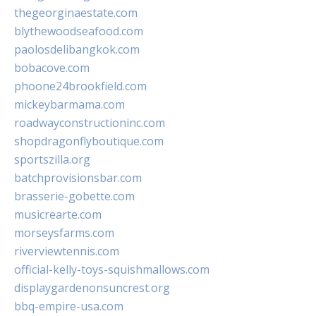
thegeorginaestate.com
blythewoodseafood.com
paolosdelibangkok.com
bobacove.com
phoone24brookfield.com
mickeybarmama.com
roadwayconstructioninc.com
shopdragonflyboutique.com
sportszilla.org
batchprovisionsbar.com
brasserie-gobette.com
musicrearte.com
morseysfarms.com
riverviewtennis.com
official-kelly-toys-squishmallows.com
displaygardenonsuncrest.org
bbq-empire-usa.com