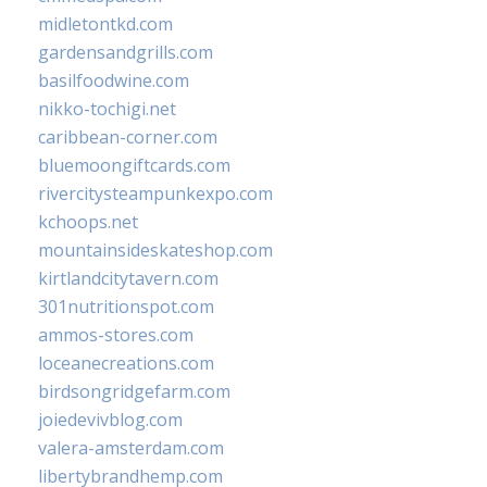
midletontkd.com
gardensandgrills.com
basilfoodwine.com
nikko-tochigi.net
caribbean-corner.com
bluemoongiftcards.com
rivercitysteampunkexpo.com
kchoops.net
mountainsideskateshop.com
kirtlandcitytavern.com
301nutritionspot.com
ammos-stores.com
loceanecreations.com
birdsongridgefarm.com
joiedevivblog.com
valera-amsterdam.com
libertybrandhemp.com