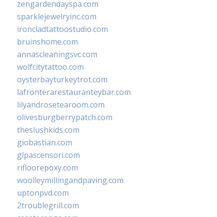
zengardendayspa.com
sparklejewelryinc.com
ironcladtattoostudio.com
bruinshome.com
annascleaningsvc.com
wolfcitytattoo.com
oysterbayturkeytrot.com
lafronterarestauranteybar.com
lilyandrosetearoom.com
olivesburgberrypatch.com
theslushkids.com
giobastian.com
glpascensori.com
rifloorepoxy.com
woolleymillingandpaving.com
uptonpvd.com
2troublegrill.com