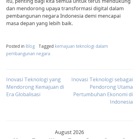
itu, penting bagi kita semua untuk terus mendukung
dan mendorong upaya transformasi digital dalam
pembangunan negara Indonesia demi mencapai
masa depan yang lebih baik.
Posted in
Blog
Tagged
kemajuan teknologi dalam
pembangunan negara
Post
Inovasi Teknologi yang
Inovasi Teknologi sebagai
Mendorong Kemajuan di
Pendorong Utama
Era Globalisasi
Pertumbuhan Ekonomi di
navigation
Indonesia
August 2026