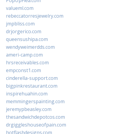
PopUpFlea.com
valueml.com
rebeccatorresjewelry.com
jmpbliss.com
drjorgerico.com
queensushipa.com
wendyweimerdds.com
ameri-camp.com
hrsreceivables.com
empconst1.com
cinderella-support.com
bigpinkrestaurant.com
inspirehuahin.com
memmingerspainting.com
jeremypbeasley.com
thesandwichdepotcos.com
drgiggleshouseofpain.com
hotflashdesigns.com