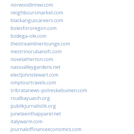
norwoodinnwi.com
neighboursmarket.com
blackanguscareers.com
bolesfororegon.com
bodega-ole.com
thestreamlinerlounge.com
mestrinorubanofc.com
novelatherton.com
nassvalleygardens.net
electjohnstewart.com
omptourtravels.com
tribratanews-polreskebumen.com
rsudbayuasih.org
publikjurnalistik.org
juneteenthapparel.net
italywarm.com
journaloffinanceeconomics.com