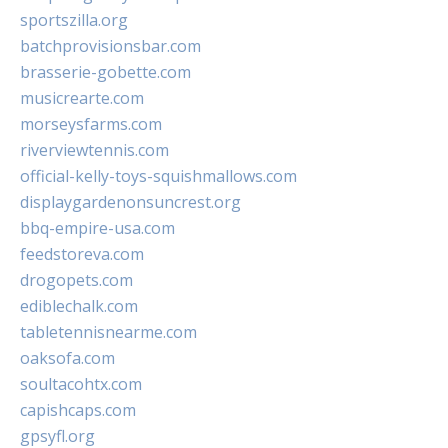
sportszilla.org
batchprovisionsbar.com
brasserie-gobette.com
musicrearte.com
morseysfarms.com
riverviewtennis.com
official-kelly-toys-squishmallows.com
displaygardenonsuncrest.org
bbq-empire-usa.com
feedstoreva.com
drogopets.com
ediblechalk.com
tabletennisnearme.com
oaksofa.com
soultacohtx.com
capishcaps.com
gpsyfl.org