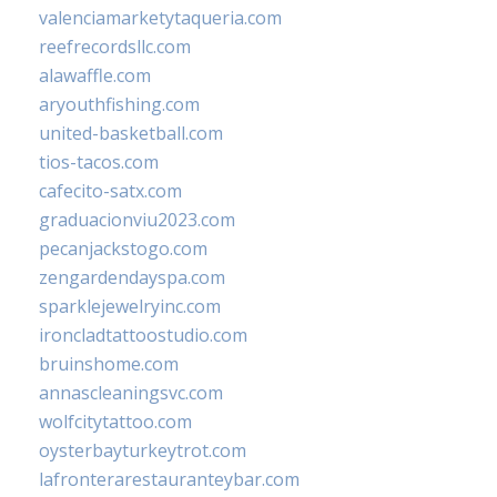
valenciamarketytaqueria.com
reefrecordsllc.com
alawaffle.com
aryouthfishing.com
united-basketball.com
tios-tacos.com
cafecito-satx.com
graduacionviu2023.com
pecanjackstogo.com
zengardendayspa.com
sparklejewelryinc.com
ironcladtattoostudio.com
bruinshome.com
annascleaningsvc.com
wolfcitytattoo.com
oysterbayturkeytrot.com
lafronterarestauranteybar.com