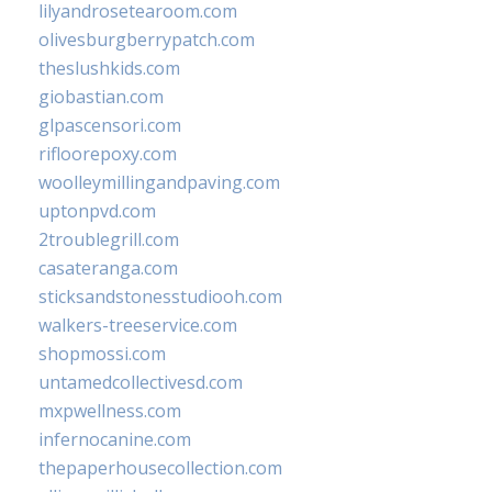
lilyandrosetearoom.com
olivesburgberrypatch.com
theslushkids.com
giobastian.com
glpascensori.com
rifloorepoxy.com
woolleymillingandpaving.com
uptonpvd.com
2troublegrill.com
casateranga.com
sticksandstonesstudiooh.com
walkers-treeservice.com
shopmossi.com
untamedcollectivesd.com
mxpwellness.com
infernocanine.com
thepaperhousecollection.com