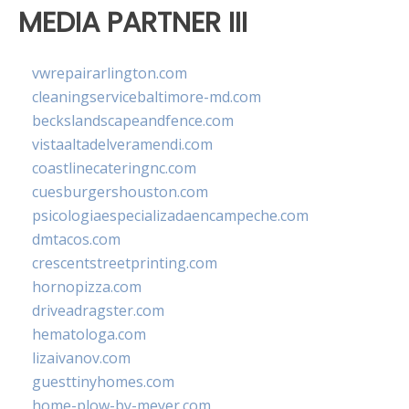
MEDIA PARTNER III
vwrepairarlington.com
cleaningservicebaltimore-md.com
beckslandscapeandfence.com
vistaaltadelveramendi.com
coastlinecateringnc.com
cuesburgershouston.com
psicologiaespecializadaencampeche.com
dmtacos.com
crescentstreetprinting.com
hornopizza.com
driveadragster.com
hematologa.com
lizaivanov.com
guesttinyhomes.com
home-plow-by-meyer.com