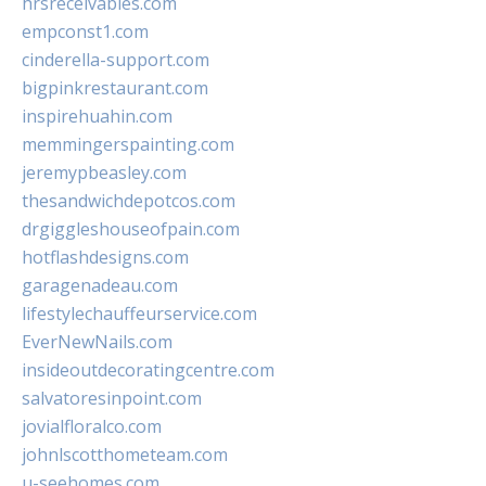
hrsreceivables.com
empconst1.com
cinderella-support.com
bigpinkrestaurant.com
inspirehuahin.com
memmingerspainting.com
jeremypbeasley.com
thesandwichdepotcos.com
drgiggleshouseofpain.com
hotflashdesigns.com
garagenadeau.com
lifestylechauffeurservice.com
EverNewNails.com
insideoutdecoratingcentre.com
salvatoresinpoint.com
jovialfloralco.com
johnlscotthometeam.com
u-seehomes.com