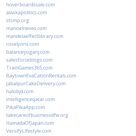
hoverboardssale.com
alaskapolitics.com
stsmp.org
manoelneves.com
mandelaeffectlibrary.com
roselynns.com
balanceyoganj.com
salesforceblogs.com
TrainGames365.com
BaytownEvaCationRentals.com
JabalpurCakeDelivery.com
halobjd.com
intelligenceqatar.com
PikaPikaApp.com
takecareofbusinessdfw.org
HamadaOfJapan.com
VersifyLifestyle.com