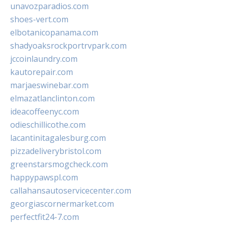
unavozparadios.com
shoes-vert.com
elbotanicopanama.com
shadyoaksrockportrvpark.com
jccoinlaundry.com
kautorepair.com
marjaeswinebar.com
elmazatlanclinton.com
ideacoffeenyc.com
odieschillicothe.com
lacantinitagalesburg.com
pizzadeliverybristol.com
greenstarsmogcheck.com
happypawspl.com
callahansautoservicecenter.com
georgiascornermarket.com
perfectfit24-7.com