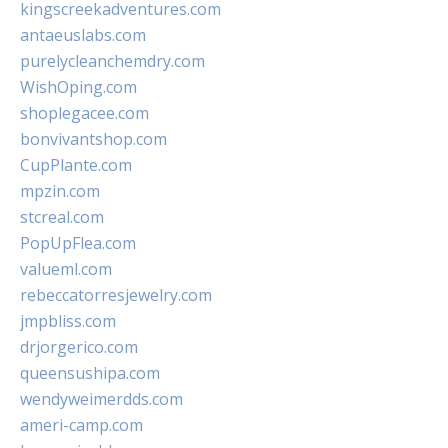
kingscreekadventures.com
antaeuslabs.com
purelycleanchemdry.com
WishOping.com
shoplegacee.com
bonvivantshop.com
CupPlante.com
mpzin.com
stcreal.com
PopUpFlea.com
valueml.com
rebeccatorresjewelry.com
jmpbliss.com
drjorgerico.com
queensushipa.com
wendyweimerdds.com
ameri-camp.com