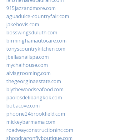
lafisheriarestaurant.com
915jazzandmore.com
aguadulce-countryfair.com
jakehovis.com
bosswingsduluth.com
birminghamautocare.com
tonyscountrykitchen.com
jbellasnailspa.com
mychaihouse.com
alvisgrooming.com
thegeorginaestate.com
blythewoodseafood.com
paolosdelibangkok.com
bobacove.com
phoone24brookfield.com
mickeybarmama.com
roadwayconstructioninc.com
shopdragonflyboutique.com