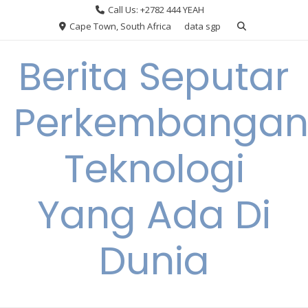
Skip
Call Us: +2782 444 YEAH
to
Cape Town, South Africa
data sgp
content
Berita Seputar
Perkembanga
Teknologi
Yang Ada Di
Dunia