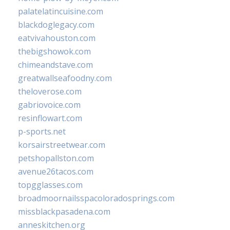
palatelatincuisine.com
blackdoglegacy.com
eatvivahouston.com
thebigshowok.com
chimeandstave.com
greatwallseafoodny.com
theloverose.com
gabriovoice.com
resinflowart.com
p-sports.net
korsairstreetwear.com
petshopallston.com
avenue26tacos.com
topgglasses.com
broadmoornailsspacoloradosprings.com
missblackpasadena.com
anneskitchen.org