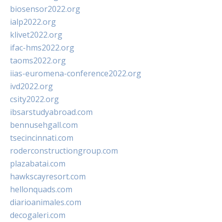
biosensor2022.org
ialp2022.org
klivet2022.org
ifac-hms2022.org
taoms2022.org
iias-euromena-conference2022.org
ivd2022.org
csity2022.org
ibsarstudyabroad.com
bennusehgall.com
tsecincinnati.com
roderconstructiongroup.com
plazabatai.com
hawkscayresort.com
hellonquads.com
diarioanimales.com
decogaleri.com