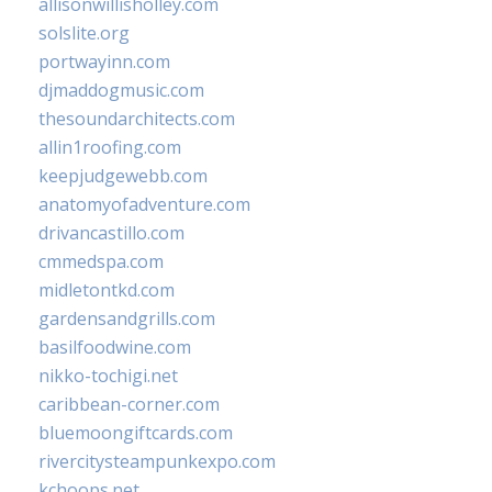
allisonwillisholley.com
solslite.org
portwayinn.com
djmaddogmusic.com
thesoundarchitects.com
allin1roofing.com
keepjudgewebb.com
anatomyofadventure.com
drivancastillo.com
cmmedspa.com
midletontkd.com
gardensandgrills.com
basilfoodwine.com
nikko-tochigi.net
caribbean-corner.com
bluemoongiftcards.com
rivercitysteampunkexpo.com
kchoops.net