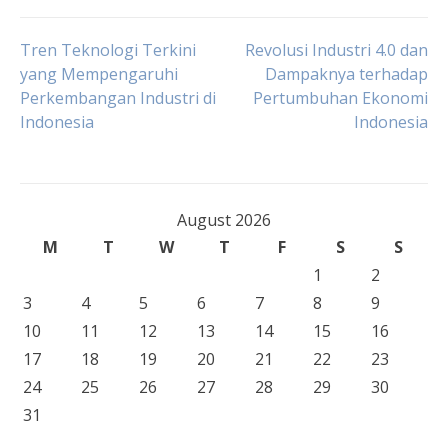
Post
Tren Teknologi Terkini
Revolusi Industri 4.0 dan
yang Mempengaruhi
Dampaknya terhadap
Perkembangan Industri di
Pertumbuhan Ekonomi
navigation
Indonesia
Indonesia
August 2026
M
T
W
T
F
S
S
1
2
3
4
5
6
7
8
9
10
11
12
13
14
15
16
17
18
19
20
21
22
23
24
25
26
27
28
29
30
31