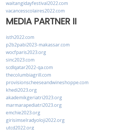
waitangidayfestival2022.com
vacancesscolaires2022.com
MEDIA PARTNER II
isth2022.com
p2b2pabi2023-makassar.com
wocfparis2023.org
sinc2023.com
scdlqatar2022-qa.com
thecolumbiagrill.com
provisionscheeseandwineshoppe.com
khedi2023.org
akademikgeriatri2023.org
marmarapediatri2023.org
emchie2023.org
girisimselradyoloji2022.org
utcd2022.org